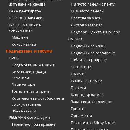
изпъване на канава
HB Фото панели с панти
KAPA пенокартон
MDF Фото панели
NESCHEN лепенки
Плотове за маса
INGLET машини и
Листов материал
консумативи
Подпори и дистанционери
Машини
UNISUB
Консумативи
Подложки за чаши
Подвързване и албуми
Подложки за сервиране
OPUS
Табли за сервиране
Подвързващи машини
Часовници
Биговачки, щанци,
Пъзели
гилотини
Рамки за снимки
Ламинатори
Плакети
Топъл печат и преге
Ключодържатели
Комплекти за фотоблокчета
Закачалка за ключове
Консумативи за
Гривни
подвързване
Орнаменти
PELEMAN фотоалбуми
Поставки за Sticky Notes
Термично подвързване
Поставка за визитки