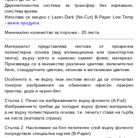
Двукомпонентна система за трансфер без изрязване,
спестява време.
Използва се заедно с Lazer-Dark (No-Cut) B-Paper Low Temp
-
вижте продукта
.​
Минимално количество за поръчка - 20 листа.
Материалът представлява листове от прозрачна
полиестерна основа (вид апликационна или транспортна
лента), върху която е нанесен самият флекс материал.
Произвежда се в множество различни цветове, включително
бяло, стандартните цветове, неонови и металикови цветове.
Особеното е, че върху тези листове могат да се отпечатват
тонерни изображения на обикновен офисен лазерен
принтер, дори и черно-бял.
Стъпка 1: Печат на изображението върху фолиото (A-Foil)
Изображението трябва да попадне върху флекс-материала,
а не върху полиестерната основа, т.е. печатът става на гърба
на листа (матовата страна)
Стъпка 2: Наслояване на бял лепителен слой върху фолиото
посредством специална хартия (B-Paper)