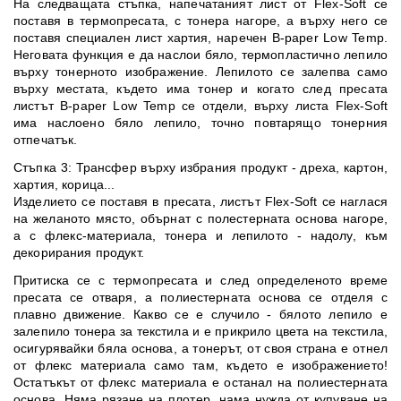
На следващата стъпка, напечатаният лист от Flex-Soft се
поставя в термопресата, с тонера нагоре, а върху него се
поставя специален лист хартия, наречен B-paper Low Temp.
Неговата функция е да наслои бяло, термопластично лепило
върху тонерното изображение. Лепилото се залепва само
върху местата, където има тонер и когато след пресата
листът B-paper Low Temp се отдели, върху листa Flex-Soft
има наслоено бяло лепило, точно повтарящо тонерния
отпечатък.
Стъпка 3: Трансфер върху избрания продукт - дреха, картон,
хартия, корица...
Изделието се поставя в пресата, листът Flex-Soft се наглася
на желаното място, обърнат с полестерната основа нагоре,
а с флекс-материала, тонера и лепилото - надолу, към
декорирания продукт.
Притиска се с термопресата и след определеното време
пресата се отваря, а полиестерната основа се отделя с
плавно движение. Какво се е случило - бялото лепило е
залепило тонера за текстила и е прикрило цвета на текстила,
осигурявайки бяла основа, а тонерът, от своя страна е отнел
от флекс материала само там, където е изображението!
Остатъкът от флекс материала е останал на полиестерната
основа. Няма рязане на плотер, нама нужда от купуване на