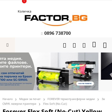
0
Количка
0896 738700
Начало
Медии за печат
FOREVER термотрансферни медии
За
CMYK лазерни принтери
Flex-Soft (No-Cut)
Forever Flex Soft (No-Cut) Yellow