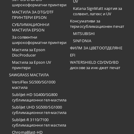
UV
широкоформатни принтери
Katana SignMatt хартия за
МАСТИЛА ЗА DTG/DTF
солвент, латекс и UV
ПРИНТЕРИ EPSON
Консумативи за
СУБЛИМАЦИОННИ
термосублимационен печат
МАСТИЛА EPSON
MITSUBISHI
За солвентни
SINFONIA
широкоформатни принтери
ФИЛМ ЗА ЦВЕТООТДЕЛЯНЕ
Мастила за Epson
DiscProducer
EFI
Мастила за Epson UV
WATERSHIELD CD/DVD/BD
принтери
дискове за инк-джет печат
SAWGRASS МАСТИЛА
VersiFlex SG500/SG1000
мастила
SubliJet-HD SG400/SG800
сублимационни гел-мастила
SubliJet UHD SG500/SG1000
сублимационни гел-мастила
SubliJet-R 3110/7100
сублимационни гел мастила
ChromaBlast-HD