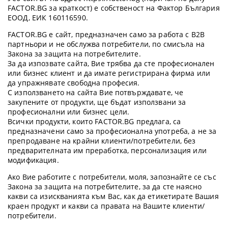
FACTOR.BG за краткост) е собственост на Фактор България
ЕООД, ЕИК 160116590.
FACTOR.BG е сайт, предназначен само за работа с B2B
партньори и не обслужва потребители, по смисъла на
Закона за защита на потребителите.
За да изпозвате сайта, Вие трябва да сте професионален
или бизнес клиент и да имате регистрирана фирма или
да упражнявате свободна професия.
С използването на сайта Вие потвърждавате, че
закупените от продукти, ще бъдат използвани за
професионални или бизнес цели.
Всички продукти, които FACTOR.BG предлага, са
предназначени само за професионална употреба, а не за
препродаване на крайни клиенти/потребители, без
предварителната им преработка, персонализация или
модификация.
Ако Вие работите с потребители, моля, запознайте се със
Закона за защита на потребителите, за да сте наясно
какви са изискванията към Вас, как да етикетирате Вашия
краен продукт и какви са правата на Вашите клиенти/
потребители.