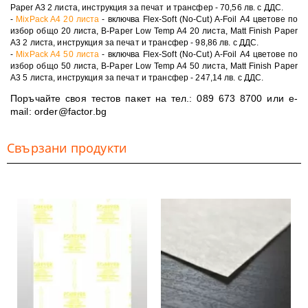
Paper A3 2 листа, инструкция за печат и трансфер -
70,56 лв. с ДДС
.
-
MixPack A4 20 листа
- включва Flex-Soft (No-Cut) A-Foil А4 цветове по
избор общо 20 листа, B-Paper Low Temp A4 20 листа, Matt Finish Paper
A3 2 листа, инструкция за печат и трансфер -
98,86 лв. с ДДС
.
-
MixPack A4 50 листа
- включва Flex-Soft (No-Cut) A-Foil А4 цветове по
избор общо 50 листа, B-Paper Low Temp A4 50 листа, Matt Finish Paper
A3 5 листа, инструкция за печат и трансфер -
247,14 лв. с ДДС
.
Поръчайте своя тестов пакет на тел.:
089 673 8700
или e-
mail:
order@factor.bg
Свързани продукти