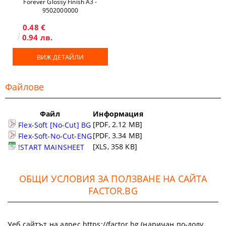
Forever Glossy Finish A3 -
9502000000
0.48 €
0.94 лв.
ВИЖ ДЕТАЙЛИ
Файлове
Файл
Информация
[PDF, 2.12 MB]
Flex-Soft [No-Cut] BG
[PDF, 3.34 MB]
Flex-Soft-No-Cut-ENG
[XLS, 358 KB]
!START MAINSHEET
ОБЩИ УСЛОВИЯ ЗА ПОЛЗВАНЕ НА САЙТА
FACTOR.BG
Уеб сайтът на адрес https://factor.bg (наричан по-долу