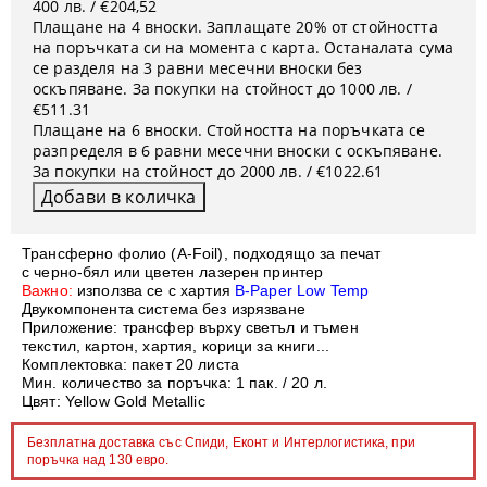
400 лв. / €204,52
Плащане на 4 вноски. Заплащате 20% от стойността
на поръчката си на момента с карта. Останалата сума
се разделя на 3 равни месечни вноски без
оскъпяване. За покупки на стойност до 1000 лв. /
€511.31
Плащане на 6 вноски. Стойността на поръчката се
разпределя в 6 равни месечни вноски с оскъпяване.
За покупки на стойност до 2000 лв. / €1022.61
Трансферно фолио (A-Foil), подходящо за печат
с черно-бял или цветен лазерен принтер
Важно:
използва се с хартия
B-Paper Low Temp
Двукомпонента система без изрязване
Приложение: трансфер върху светъл и тъмен
текстил, картон, хартия, корици за книги...
Комплектовка: пакет 20 листа
Мин. количество за поръчка: 1 пак. / 20 л.
Цвят:
Yellow Gold Metallic
Безплатна доставка със Спиди, Еконт и Интерлогистика, при
поръчка над 130 евро.