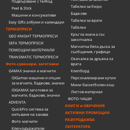
Подвързване с телбод
Tабелки за бюро
Peel & Stick
Баджове
Машини и консумативи
Табелки за врати
Easy Gifts албуми и календари
Табелки
ТЕРМОПРЕСИ
Кръгла значка със
GEO KNIGHT ТЕРМОПРЕСИ
закопчалка
SEFA ТЕРМОПРЕСИ
Магнитна бяла дъска за
ПОМОЩНИ МАТЕРИАЛИ
съобщения, графици
TRANSMATIC ТЕРМОПРЕСИ
Окачалка за дръжка за
Фото-сувенири, заготовки
врата
GAMAX значки и магнити
Клипборд
IDGamax машини и опции
Персонализирани кутии
за магнити, баджове, значки
Мини баскетболен кош
IDGAMAX заготовки за
Листов материал
магнити, баджове, значки
ФОТО-ЧАШИ
ADVENTA
КНИГИ и ОБУЧЕНИЯ
QuickPro система за
АКТИВНИ ПРОМОЦИИ
изпъване на канава
РАЗПРОДАЖБА
Фото магнити
ЛИТЕРАТУРА
Ключодържатели