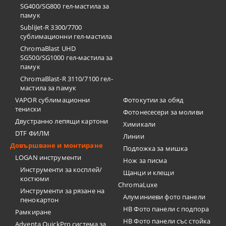
SG400/SG800 гел-мастила за
памук
SubliJet-R 3300/7700
сублимационни гел-мастила
ChromaBlast UHD
SG500/SG1000 гел-мастила за
памук
ChromaBlast-R 3110/7100 гел-
мастила за памук
VAPOR сублимационни
Фотокутии за обяд
тениски
Фотонесесери за моливи
Двустранно лепящи картони
Химикали
DTF ФИЛМ
Линии
Довършване и монтиране
Подложка за мишка
LOGAN инструменти
Нож за писма
Инструменти за косплей/
Щанци и клещи
костюми
ChromaLuxe
Инструменти за рязане на
Алуминиеви фото панели
пенокартон
HB Фото панели с подпора
Рамкиране
HB Фото панели със стойка
Adventa QuickPro система за