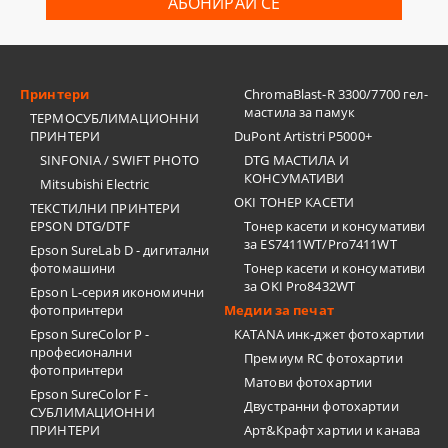
Принтери
ChromaBlast-R 3300/7700 гел-
мастила за памук
ТЕРМОСУБЛИМАЦИОННИ
ПРИНТЕРИ
DuPont Artistri P5000+
SINFONIA / SWIFT PHOTO
DTG МАСТИЛА И
КОНСУМАТИВИ
Mitsubishi Electric
OKI ТОНЕР КАСЕТИ
ТЕКСТИЛНИ ПРИНТЕРИ
EPSON DTG/DTF
Тонер касети и консумативи
за ES7411WT/Pro7411WT
Epson SureLab D - дигитални
фотомашини
Тонер касети и консумативи
за OKI Pro8432WT
Epson L-серия икономични
фотопринтери
Медии за печат
Epson SureColor P -
KATANA инк-джет фотохартии
професионални
Премиум RC фотохартии
фотопринтери
Матови фотохартии
Epson SureColor F -
Двустранни фотохартии
СУБЛИМАЦИОННИ
ПРИНТЕРИ
Арт&Крафт хартии и канава