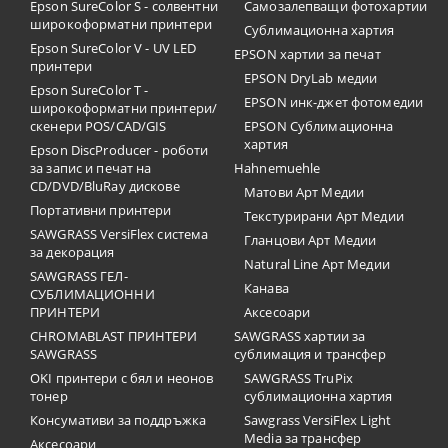
Epson SureColor S - солвентни
Самозалепващи фотохартии
широкоформатни принтери
Сублимационна хартия
Epson SureColor V - UV LED
EPSON хартии за печат
принтери
EPSON DryLab медии
Epson SureColor T -
EPSON инк-джет фотомедии
широкоформатни принтери/
скенери POS/CAD/GIS
EPSON Сублимационна
хартия
Epson DiscProducer - роботи
за запис и печат на
Hahnemuehle
CD/DVD/BluRay дискове
Матови Арт Медии
Портативни принтери
Текстурирани Арт Медии
SAWGRASS VersiFlex система
Гланцови Арт Медии
за декорация
Natural Line Арт Медии
SAWGRASS ГЕЛ-
Канава
СУБЛИМАЦИОННИ
ПРИНТЕРИ
Аксесоари
CHROMABLAST ПРИНТЕРИ
SAWGRASS хартии за
SAWGRASS
сублимация и трансфер
OKI принтери с бял и неонов
SAWGRASS TruPix
тонер
сублимационна хартия
Консумативи за поддръжка
Sawgrass VersiFlex Light
Media за трансфер
Аксесоари