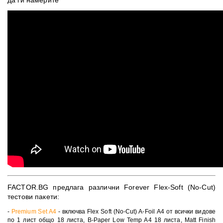
да ги намерите
FACTOR.BG предлага различни Forever Flex-Soft (No-Cut)
тестови пакети:
-
Premium Set A4
- включва Flex Soft (No-Cut) A-Foil А4 от всички видове
по 1 лист общо 18 листа, B-Paper Low Temp A4 18 листа, Matt Finish