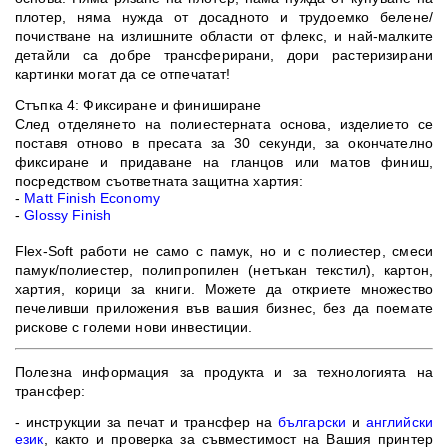
плотер, няма нужда от досадното и трудоемко белене/
почистване на излишните области от флекс, и най-малките
детайли са добре трансферирани, дори растеризирани
картинки могат да се отпечатат!
Стъпка 4: Фиксиране и финиширане
След отделянето на полиестерната основа, изделието се
поставя отново в пресата за 30 секунди, за окончателно
фиксиране и придаване на гланцов или матов финиш,
посредством съответната защитна хартия:
-
Matt Finish Economy
-
Glossy Finish
Flex-Soft работи не само с памук, но и с полиестер, смеси
памук/полиестер, полипропилен (нетъкан текстил), картон,
хартия, корици за книги. Можете да откриете множество
печеливши приложения във вашия бизнес, без да поемате
рискове с големи нови инвестиции.
Полезна информация за продукта и за технологията на
трансфер:
- инструкции за печат и трансфер на
български
и
английски
език
, както и проверка
за съвместимост на Вашия принтер