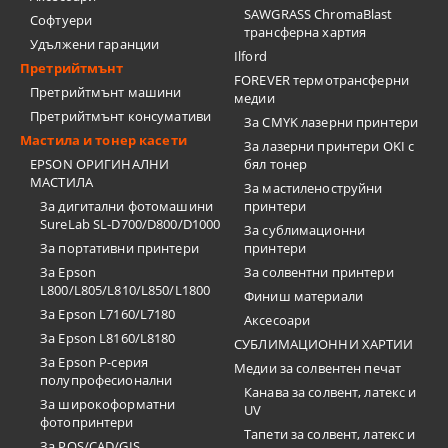
SAWGRASS ChromaBlast
Софтуери
трансферна хартия
Удължени гаранции
Ilford
Претрийтмънт
FOREVER термотрансферни
Претрийтмънт машини
медии
Претрийтмънт консумативи
За CMYK лазерни принтери
Мастила и тонер касети
За лазерни принтери OKI с
EPSON ОРИГИНАЛНИ
бял тонер
МАСТИЛА
За мастиленоструйни
За дигитални фотомашини
принтери
SureLab SL-D700/D800/D1000
За сублимационни
За портативни принтери
принтери
За Epson
За солвентни принтери
L800/L805/L810/L850/L1800
Финиш материали
За Epson L7160/L7180
Аксесоари
За Epson L8160/L8180
СУБЛИМАЦИОННИ ХАРТИИ
За Epson P-серия
Медии за солвентен печат
полупрофесионални
Канава за солвент, латекс и
За широкоформатни
UV
фотопринтери
Тапети за солвент, латекс и
За POS/CAD/GIS