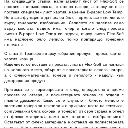
На следващата стъпка, напечатаният лист от Flex-Soft се
поставя в термопресата, с тонера нагоре, а върху него се
поставя специален лист хартия, наречен B-paper Low Temp.
Неговата функция е да наслои бяло, термопластично лепило
върху тонерното изображение. Лепилото се залепва само
върху местата, където има тонер и когато след пресата
листът B-paper Low Temp се отдели, върху листa Flex-Soft
има наслоено бяло лепило, точно повтарящо тонерния
отпечатък.
Стъпка 3: Трансфер върху избрания продукт - дреха, картон,
хартия, корица...
Изделието се поставя в пресата, листът Flex-Soft се наглася
на желаното място, обърнат с полестерната основа нагоре,
а с флекс-материала, тонера и лепилото - надолу, към
декорирания продукт.
Притиска се с термопресата и след определеното време
пресата се отваря, а полиестерната основа се отделя с
плавно движение. Какво се е случило - бялото лепило е
залепило тонера за текстила и е прикрило цвета на текстила,
осигурявайки бяла основа, а тонерът, от своя страна е отнел
от флекс материала само там, където е изображението!
Остатъкът от флекс материала е останал на полиестерната
основа. Няма рязане на плотер, нама нужда от купуване на