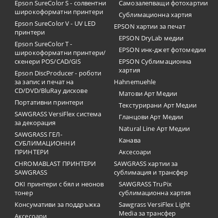
Epson SureColor S - солвентни
Самозалепващи фотохартии
широкоформатни принтери
Сублимационна хартия
Epson SureColor V - UV LED
EPSON хартии за печат
принтери
EPSON DryLab медии
Epson SureColor T -
EPSON инк-джет фотомедии
широкоформатни принтери/
скенери POS/CAD/GIS
EPSON Сублимационна
хартия
Epson DiscProducer - роботи
за запис и печат на
Hahnemuehle
CD/DVD/BluRay дискове
Матови Арт Медии
Портативни принтери
Текстурирани Арт Медии
SAWGRASS VersiFlex система
Гланцови Арт Медии
за декорация
Natural Line Арт Медии
SAWGRASS ГЕЛ-
Канава
СУБЛИМАЦИОННИ
ПРИНТЕРИ
Аксесоари
CHROMABLAST ПРИНТЕРИ
SAWGRASS хартии за
SAWGRASS
сублимация и трансфер
OKI принтери с бял и неонов
SAWGRASS TruPix
тонер
сублимационна хартия
Консумативи за поддръжка
Sawgrass VersiFlex Light
Media за трансфер
Аксесоари