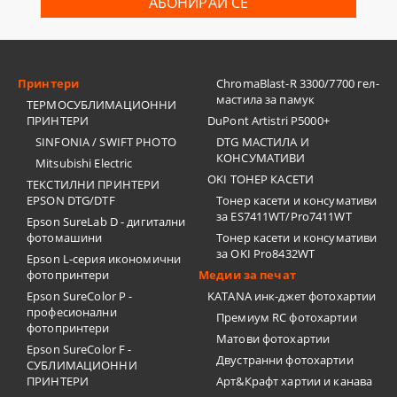
Принтери
ChromaBlast-R 3300/7700 гел-
мастила за памук
ТЕРМОСУБЛИМАЦИОННИ
ПРИНТЕРИ
DuPont Artistri P5000+
SINFONIA / SWIFT PHOTO
DTG МАСТИЛА И
КОНСУМАТИВИ
Mitsubishi Electric
OKI ТОНЕР КАСЕТИ
ТЕКСТИЛНИ ПРИНТЕРИ
EPSON DTG/DTF
Тонер касети и консумативи
за ES7411WT/Pro7411WT
Epson SureLab D - дигитални
фотомашини
Тонер касети и консумативи
за OKI Pro8432WT
Epson L-серия икономични
фотопринтери
Медии за печат
Epson SureColor P -
KATANA инк-джет фотохартии
професионални
Премиум RC фотохартии
фотопринтери
Матови фотохартии
Epson SureColor F -
Двустранни фотохартии
СУБЛИМАЦИОННИ
ПРИНТЕРИ
Арт&Крафт хартии и канава