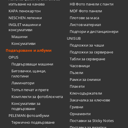
изпъване на канава
HB Фото панели с панти
KAPA пенокартон
MDF Фото панели
NESCHEN лепенки
Плотове за маса
INGLET машини и
Листов материал
консумативи
Подпори и дистанционери
Машини
UNISUB
Консумативи
Подложки за чаши
Подвързване и албуми
Подложки за сервиране
OPUS
Табли за сервиране
Подвързващи машини
Часовници
Биговачки, щанци,
Пъзели
гилотини
Рамки за снимки
Ламинатори
Плакети
Топъл печат и преге
Ключодържатели
Комплекти за фотоблокчета
Закачалка за ключове
Консумативи за
Гривни
подвързване
Орнаменти
PELEMAN фотоалбуми
Поставки за Sticky Notes
Термично подвързване
Поставка за визитки