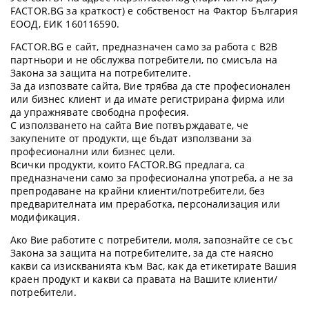
FACTOR.BG за краткост) е собственост на Фактор България
ЕООД, ЕИК 160116590.
FACTOR.BG е сайт, предназначен само за работа с B2B
партньори и не обслужва потребители, по смисъла на
Закона за защита на потребителите.
За да изпозвате сайта, Вие трябва да сте професионален
или бизнес клиент и да имате регистрирана фирма или
да упражнявате свободна професия.
С използването на сайта Вие потвърждавате, че
закупените от продукти, ще бъдат използвани за
професионални или бизнес цели.
Всички продукти, които FACTOR.BG предлага, са
предназначени само за професионална употреба, а не за
препродаване на крайни клиенти/потребители, без
предварителната им преработка, персонализация или
модификация.
Ако Вие работите с потребители, моля, запознайте се със
Закона за защита на потребителите, за да сте наясно
какви са изискванията към Вас, как да етикетирате Вашия
краен продукт и какви са правата на Вашите клиенти/
потребители.