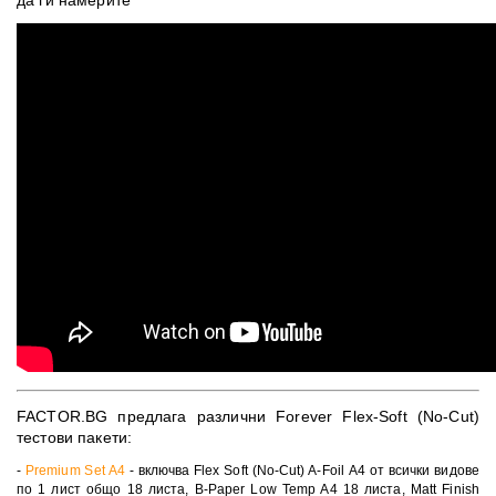
да ги намерите
FACTOR.BG предлага различни Forever Flex-Soft (No-Cut)
тестови пакети:
-
Premium Set A4
- включва Flex Soft (No-Cut) A-Foil А4 от всички видове
по 1 лист общо 18 листа, B-Paper Low Temp A4 18 листа, Matt Finish