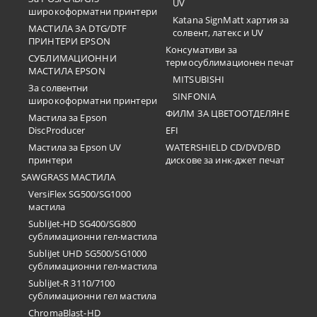
UV
широкоформатни принтери
Katana SignMatt хартия за
МАСТИЛА ЗА DTG/DTF
солвент, латекс и UV
ПРИНТЕРИ EPSON
Консумативи за
СУБЛИМАЦИОННИ
термосублимационен печат
МАСТИЛА EPSON
MITSUBISHI
За солвентни
SINFONIA
широкоформатни принтери
ФИЛМ ЗА ЦВЕТООТДЕЛЯНЕ
Мастила за Epson
DiscProducer
EFI
Мастила за Epson UV
WATERSHIELD CD/DVD/BD
принтери
дискове за инк-джет печат
SAWGRASS МАСТИЛА
VersiFlex SG500/SG1000
мастила
SubliJet-HD SG400/SG800
сублимационни гел-мастила
SubliJet UHD SG500/SG1000
сублимационни гел-мастила
SubliJet-R 3110/7100
сублимационни гел мастила
ChromaBlast-HD