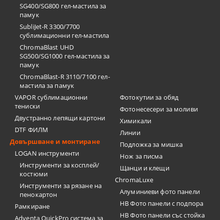
SG400/SG800 гел-мастила за
памук
SubliJet-R 3300/7700
сублимационни гел-мастила
ChromaBlast UHD
SG500/SG1000 гел-мастила за
памук
ChromaBlast-R 3110/7100 гел-
мастила за памук
VAPOR сублимационни
Фотокутии за обяд
тениски
Фотонесесери за моливи
Двустранно лепящи картони
Химикали
DTF ФИЛМ
Линии
Довършване и монтиране
Подложка за мишка
LOGAN инструменти
Нож за писма
Инструменти за косплей/
Щанци и клещи
костюми
ChromaLuxe
Инструменти за рязане на
Алуминиеви фото панели
пенокартон
HB Фото панели с подпора
Рамкиране
HB Фото панели със стойка
Adventa QuickPro система за