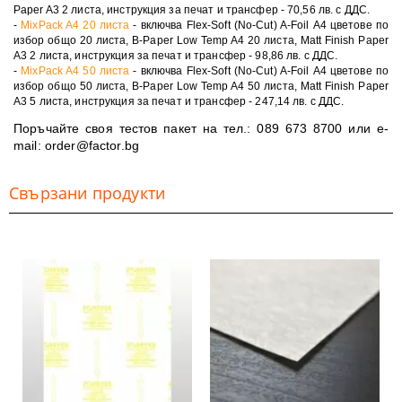
Paper A3 2 листа, инструкция за печат и трансфер -
70,56 лв. с ДДС
.
-
MixPack A4 20 листа
- включва Flex-Soft (No-Cut) A-Foil А4 цветове по
избор общо 20 листа, B-Paper Low Temp A4 20 листа, Matt Finish Paper
A3 2 листа, инструкция за печат и трансфер -
98,86 лв. с ДДС
.
-
MixPack A4 50 листа
- включва Flex-Soft (No-Cut) A-Foil А4 цветове по
избор общо 50 листа, B-Paper Low Temp A4 50 листа, Matt Finish Paper
A3 5 листа, инструкция за печат и трансфер -
247,14 лв. с ДДС
.
Поръчайте своя тестов пакет на тел.:
089 673 8700
или e-
mail:
order@factor.bg
Свързани продукти