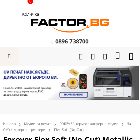
0
Количка
0896 738700
Начало
Медии за печат
FOREVER термотрансферни медии
За
CMYK лазерни принтери
Flex-Soft (No-Cut)
Forever Flex Soft (No-Cut) Metallic