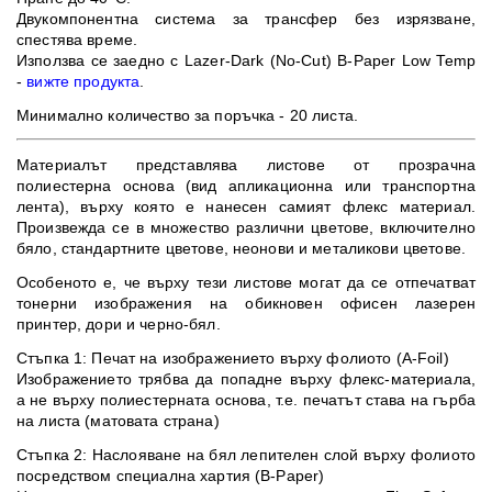
Двукомпонентна система за трансфер без изрязване,
спестява време.
Използва се заедно с Lazer-Dark (No-Cut) B-Paper Low Temp
-
вижте продукта
.
Минимално количество за поръчка - 20 листа.
Материалът представлява листове от прозрачна
полиестерна основа (вид апликационна или транспортна
лента), върху която е нанесен самият флекс материал.
Произвежда се в множество различни цветове, включително
бяло, стандартните цветове, неонови и металикови цветове.
Особеното е, че върху тези листове могат да се отпечатват
тонерни изображения на обикновен офисен лазерен
принтер, дори и черно-бял.
Стъпка 1: Печат на изображението върху фолиото (A-Foil)
Изображението трябва да попадне върху флекс-материала,
а не върху полиестерната основа, т.е. печатът става на гърба
на листа (матовата страна)
Стъпка 2: Наслояване на бял лепителен слой върху фолиото
посредством специална хартия (B-Paper)