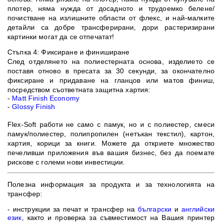
плотер, няма нужда от досадното и трудоемко белене/
почистване на излишните области от флекс, и най-малките
детайли са добре трансферирани, дори растеризирани
картинки могат да се отпечатат!
Стъпка 4: Фиксиране и финиширане
След отделянето на полиестерната основа, изделието се
поставя отново в пресата за 30 секунди, за окончателно
фиксиране и придаване на гланцов или матов финиш,
посредством съответната защитна хартия:
-
Matt Finish Economy
-
Glossy Finish
Flex-Soft работи не само с памук, но и с полиестер, смеси
памук/полиестер, полипропилен (нетъкан текстил), картон,
хартия, корици за книги. Можете да откриете множество
печеливши приложения във вашия бизнес, без да поемате
рискове с големи нови инвестиции.
Полезна информация за продукта и за технологията на
трансфер:
- инструкции за печат и трансфер на
български
и
английски
език
, както и проверка за съвместимост на Вашия принтер