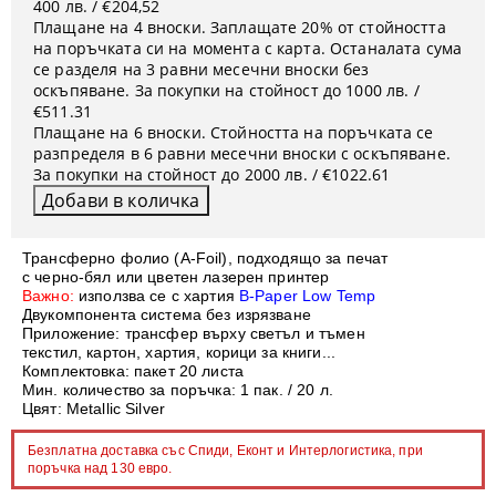
400 лв. / €204,52
Плащане на 4 вноски. Заплащате 20% от стойността
на поръчката си на момента с карта. Останалата сума
се разделя на 3 равни месечни вноски без
оскъпяване. За покупки на стойност до 1000 лв. /
€511.31
Плащане на 6 вноски. Стойността на поръчката се
разпределя в 6 равни месечни вноски с оскъпяване.
За покупки на стойност до 2000 лв. / €1022.61
Трансферно фолио (A-Foil), подходящо за печат
с черно-бял или цветен лазерен принтер
Важно:
използва се с хартия
B-Paper Low Temp
Двукомпонента система без изрязване
Приложение: трансфер върху светъл и тъмен
текстил, картон, хартия, корици за книги...
Комплектовка: пакет 20 листа
Мин. количество за поръчка: 1 пак. / 20 л.
Цвят:
Metallic Silver
Безплатна доставка със Спиди, Еконт и Интерлогистика, при
поръчка над 130 евро.