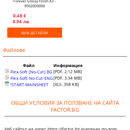
Forever Glossy Finish A3 -
9502000000
0.48 €
0.94 лв.
ВИЖ ДЕТАЙЛИ
Файлове
Файл
Информация
[PDF, 2.12 MB]
Flex-Soft [No-Cut] BG
[PDF, 3.34 MB]
Flex-Soft-No-Cut-ENG
[XLS, 358 KB]
!START MAINSHEET
ОБЩИ УСЛОВИЯ ЗА ПОЛЗВАНЕ НА САЙТА
FACTOR.BG
Уеб сайтът на адрес https://factor.bg (наричан по-долу