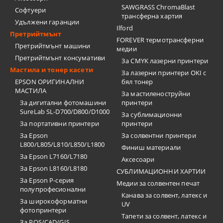
SAWGRASS ChromaBlast
Софтуери
трансферна хартия
Удължени гаранции
Ilford
Претрийтмънт
FOREVER термотрансферни
Претрийтмънт машини
медии
Претрийтмънт консумативи
За CMYK лазерни принтери
Мастила и тонер касети
За лазерни принтери OKI с
EPSON ОРИГИНАЛНИ
бял тонер
МАСТИЛА
За мастиленоструйни
За дигитални фотомашини
принтери
SureLab SL-D700/D800/D1000
За сублимационни
За портативни принтери
принтери
За Epson
За солвентни принтери
L800/L805/L810/L850/L1800
Финиш материали
За Epson L7160/L7180
Аксесоари
За Epson L8160/L8180
СУБЛИМАЦИОННИ ХАРТИИ
За Epson P-серия
Медии за солвентен печат
полупрофесионални
Канава за солвент, латекс и
За широкоформатни
UV
фотопринтери
Тапети за солвент, латекс и
За POS/CAD/GIS