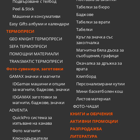
Подвързване с телбод
Tабелки за бюро
Peel & Stick
Баджове
Машини и консумативи
Табелки за врати
Easy Gifts албуми и календари
Табелки
ТЕРМОПРЕСИ
Кръгла значка със
GEO KNIGHT ТЕРМОПРЕСИ
закопчалка
SEFA ТЕРМОПРЕСИ
Магнитна бяла дъска за
ПОМОЩНИ МАТЕРИАЛИ
съобщения, графици
TRANSMATIC ТЕРМОПРЕСИ
Окачалка за дръжка за
Фото-сувенири, заготовки
врата
GAMAX значки и магнити
Клипборд
IDGamax машини и опции
Персонализирани кутии
за магнити, баджове, значки
Мини баскетболен кош
IDGAMAX заготовки за
Листов материал
магнити, баджове, значки
ФОТО-ЧАШИ
ADVENTA
КНИГИ и ОБУЧЕНИЯ
QuickPro система за
АКТИВНИ ПРОМОЦИИ
изпъване на канава
РАЗПРОДАЖБА
Фото магнити
ЛИТЕРАТУРА
Ключодържатели