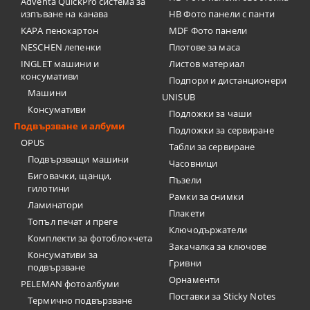
Adventa QuickPro система за
изпъване на канава
HB Фото панели с панти
KAPA пенокартон
MDF Фото панели
NESCHEN лепенки
Плотове за маса
INGLET машини и
Листов материал
консумативи
Подпори и дистанционери
Машини
UNISUB
Консумативи
Подложки за чаши
Подвързване и албуми
Подложки за сервиране
OPUS
Табли за сервиране
Подвързващи машини
Часовници
Биговачки, щанци,
Пъзели
гилотини
Рамки за снимки
Ламинатори
Плакети
Топъл печат и преге
Ключодържатели
Комплекти за фотоблокчета
Закачалка за ключове
Консумативи за
Гривни
подвързване
Орнаменти
PELEMAN фотоалбуми
Поставки за Sticky Notes
Термично подвързване