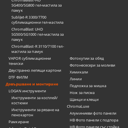
ChromaBlast-HD
SG400/SG800 гел-мастила за
памук
SubliJet-R 3300/7700
сублимационни гел-мастила
ChromaBlast UHD
SG500/SG1000 гел-мастила за
памук
ChromaBlast-R 3110/7100 гел-
мастила за памук
VAPOR сублимационни
Фотокутии за обяд
тениски
Фотонесесери за моливи
Двустранно лепящи картони
Химикали
DTF ФИЛМ
Линии
Довършване и монтиране
Подложка за мишка
LOGAN инструменти
Нож за писма
Инструменти за косплей/
Щанци и клещи
костюми
ChromaLuxe
Инструменти за рязане на
Алуминиеви фото панели
пенокартон
HB Фото панели с подпора
Рамкиране
HB Фото панели със стойка