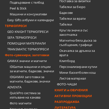
Поставка за визитки
Подвързване с телбод
Tабелки за бюро
Peel & Stick
Баджове
Машини и консумативи
Табелки за врати
Easy Gifts албуми и календари
Табелки
ТЕРМОПРЕСИ
Кръгла значка със
GEO KNIGHT ТЕРМОПРЕСИ
закопчалка
SEFA ТЕРМОПРЕСИ
Магнитна бяла дъска за
ПОМОЩНИ МАТЕРИАЛИ
съобщения, графици
TRANSMATIC ТЕРМОПРЕСИ
Окачалка за дръжка за
Фото-сувенири, заготовки
врата
GAMAX значки и магнити
Клипборд
IDGamax машини и опции
Персонализирани кутии
за магнити, баджове, значки
Мини баскетболен кош
IDGAMAX заготовки за
Листов материал
магнити, баджове, значки
ФОТО-ЧАШИ
ADVENTA
КНИГИ и ОБУЧЕНИЯ
QuickPro система за
АКТИВНИ ПРОМОЦИИ
изпъване на канава
РАЗПРОДАЖБА
Фото магнити
ЛИТЕРАТУРА