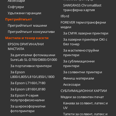
Аксесоари
SAWGRASS ChromaBlast
Софтуери
трансферна хартия
Удължени гаранции
Ilford
Претрийтмънт
FOREVER термотрансферни
Претрийтмънт машини
медии
Претрийтмънт консумативи
За CMYK лазерни принтери
Мастила и тонер касети
За лазерни принтери OKI с
EPSON ОРИГИНАЛНИ
бял тонер
МАСТИЛА
За мастиленоструйни
За дигитални фотомашини
принтери
SureLab SL-D700/D800/D1000
За сублимационни
За портативни принтери
принтери
За Epson
За солвентни принтери
L800/L805/L810/L850/L1800
Финиш материали
За Epson L7160/L7180
Аксесоари
За Epson L8160/L8180
СУБЛИМАЦИОННИ ХАРТИИ
За Epson P-серия
Медии за солвентен печат
полупрофесионални
Канава за солвент, латекс и
За широкоформатни
UV
фотопринтери
Тапети за солвент, латекс и