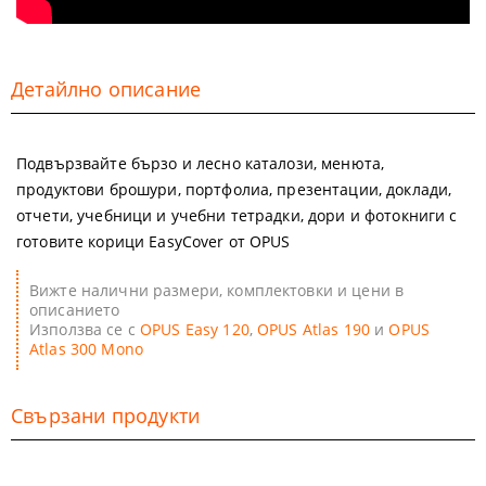
Детайлно описание
Подвързвайте бързо и лесно каталози, менюта,
продуктови брошури, портфолиа, презентации, доклади,
отчети, учебници и учебни тетрадки, дори и фотокниги с
готовите корици EasyCover от OPUS
Вижте налични размери, комплектовки и цени в
описанието
Използва се с
OPUS Easy 120
,
OPUS Atlas 190
и
OPUS
Atlas 300 Mono
Свързани продукти