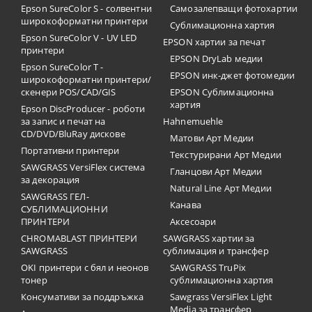
Epson SureColor S - солвентни
Самозалепващи фотохартии
широкоформатни принтери
Сублимационна хартия
Epson SureColor V - UV LED
EPSON хартии за печат
принтери
EPSON DryLab медии
Epson SureColor T -
EPSON инк-джет фотомедии
широкоформатни принтери/
скенери POS/CAD/GIS
EPSON Сублимационна
хартия
Epson DiscProducer - роботи
за запис и печат на
Hahnemuehle
CD/DVD/BluRay дискове
Матови Арт Медии
Портативни принтери
Текстурирани Арт Медии
SAWGRASS VersiFlex система
Гланцови Арт Медии
за декорация
Natural Line Арт Медии
SAWGRASS ГЕЛ-
Канава
СУБЛИМАЦИОННИ
ПРИНТЕРИ
Аксесоари
CHROMABLAST ПРИНТЕРИ
SAWGRASS хартии за
SAWGRASS
сублимация и трансфер
OKI принтери с бял и неонов
SAWGRASS TruPix
тонер
сублимационна хартия
Консумативи за поддръжка
Sawgrass VersiFlex Light
Media за трансфер