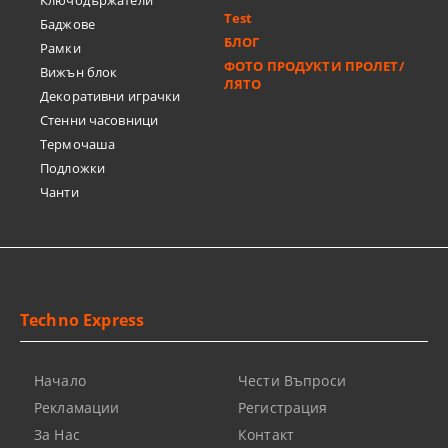
Ключодържатели
Test
Баджове
БЛОГ
Рамки
ФОТО ПРОДУКТИ ПРОЛЕТ/
Вижън блок
ЛЯТО
Декоративни играчки
Стенни часовници
Термочашa
Подложки
Чанти
Techno Express
Начало
Чести Въпроси
Рекламации
Регистрация
За Нас
Контакт