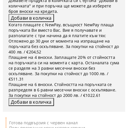
Добавете продукта в количката си с бутона "Добави в
количката" и при поръчка ще можете да изберете
броя вноски на кредита.
Когато плащате с NewPay, всъщност NewPay плаща
поръчката Ви вместо Вас. Вие я получавате и
разполагате с три начина да я платите към тях:
Отложено до 30 дни от момента на изпращане на
поръчката без оскъпяване. За покупки на стойност до
400 лв. / €204,52
Плащане на 4 вноски. Заплащате 20% от стойността
на поръчката си на момента с карта. Останалата сума
се разделя на 3 равни месечни вноски без
оскъпяване. За покупки на стойност до 1000 лв. /
€511.31
Плащане на 6 вноски. Стойността на поръчката се
разпределя в 6 равни месечни вноски с оскъпяване.
За покупки на стойност до 2000 лв. / €1022.61
Готова подвързия с червен канал
Полу-прозрачни меки матови корици