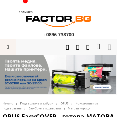
0
Количка
0896 738700
Начало
Подвързване и албуми
OPUS
Консумативи за
подвързване
EasyCovers подвързии
Матови корици
OPUS EasyCOVER - готова МАТОВА