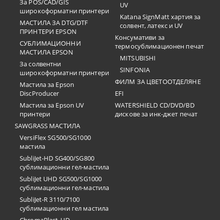
За POS/CAD/GIS
UV
широкоформатни принтери
Katana SignMatt хартия за
МАСТИЛА ЗА DTG/DTF
солвент, латекс и UV
ПРИНТЕРИ EPSON
Консумативи за
СУБЛИМАЦИОННИ
термосублимационен печат
МАСТИЛА EPSON
MITSUBISHI
За солвентни
SINFONIA
широкоформатни принтери
ФИЛМ ЗА ЦВЕТООТДЕЛЯНЕ
Мастила за Epson
DiscProducer
EFI
Мастила за Epson UV
WATERSHIELD CD/DVD/BD
принтери
дискове за инк-джет печат
SAWGRASS МАСТИЛА
VersiFlex SG500/SG1000
мастила
SubliJet-HD SG400/SG800
сублимационни гел-мастила
SubliJet UHD SG500/SG1000
сублимационни гел-мастила
SubliJet-R 3110/7100
сублимационни гел мастила