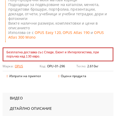
Подходящи за подвързване на каталози, менюта,
продуктови брошури, портфолиа, презентации,
доклади, отчети, учебници и учебни тетрадки, дори и
фотокниги
Вижте налични размери, комплектовки и цени в
описанието
Използва се с
OPUS Easy 120
,
OPUS Atlas 190
и
OPUS
Atlas 300 Mono
Безплатна доставка със Спиди, Еконт и Интерлогистика, при
поръчка над 130 евро.
Марка:
OPUS
Код:
OPU-01-296
Тегло:
2.610
кг
Изпрати на приятел
Оцени продукта
ВИДЕО
ДЕТАЙЛНО ОПИСАНИЕ