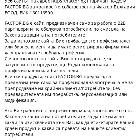
Уеб сайтът на адрес https://factor.bg (наричан по-долу
FACTOR.BG за краткост) е собственост на Фактор България
ЕООД, ЕИК 160116590.
FACTOR.BG е сайт, предназначен само за работа с B2B
партньори и не обслужва потребители, по смисъла на
Закона за защита на потребителите.
За да изпозвате сайта, Вие трябва да сте професионален
или бизнес клиент и да имате регистрирана фирма или
да упражнявате свободна професия.
С използването на сайта Вие потвърждавате, че
закупените от продукти, ще бъдат използвани за
професионални или бизнес цели.
Всички продукти, които FACTOR.BG предлага, са
предназначени само за професионална употреба, а не за
препродаване на крайни клиенти/потребители, без
предварителната им преработка, персонализация или
модификация.
Ако Вие работите с потребители, моля, запознайте се със
Закона за защита на потребителите, за да сте наясно
какви са изискванията към Вас, как да етикетирате Вашия
краен продукт и какви са правата на Вашите клиенти/
потребители.