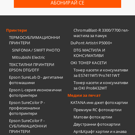
Принтери
ChromaBlast-R 3300/7700 гел-
мастила за памук
ТЕРМОСУБЛИМАЦИОННИ
ПРИНТЕРИ
DuPont Artistri P5000+
SINFONIA / SWIFT PHOTO
DTG МАСТИЛА И
КОНСУМАТИВИ
Mitsubishi Electric
OKI ТОНЕР КАСЕТИ
ТЕКСТИЛНИ ПРИНТЕРИ
EPSON DTG/DTF
Тонер касети и консумативи
за ES7411WT/Pro7411WT
Epson SureLab D - дигитални
фотомашини
Тонер касети и консумативи
за OKI Pro8432WT
Epson L-серия икономични
фотопринтери
Медии за печат
Epson SureColor P -
KATANA инк-джет фотохартии
професионални
Премиум RC фотохартии
фотопринтери
Матови фотохартии
Epson SureColor F -
Двустранни фотохартии
СУБЛИМАЦИОННИ
ПРИНТЕРИ
Арт&Крафт хартии и канава