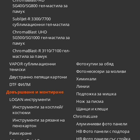
ChromaBlast-HD
SG400/SG800 гел-мастила за
памук
SubliJet-R 3300/7700
сублимационни гел-мастила
ChromaBlast UHD
SG500/SG1000 гел-мастила за
памук
ChromaBlast-R 3110/7100 гел-
мастила за памук
VAPOR сублимационни
Фотокутии за обяд
тениски
Фотонесесери за моливи
Двустранно лепящи картони
Химикали
DTF ФИЛМ
Линии
Довършване и монтиране
Подложка за мишка
LOGAN инструменти
Нож за писма
Инструменти за косплей/
Щанци и клещи
костюми
ChromaLuxe
Инструменти за рязане на
Алуминиеви фото панели
пенокартон
HB Фото панели с подпора
Рамкиране
HB Фото панели със стойка