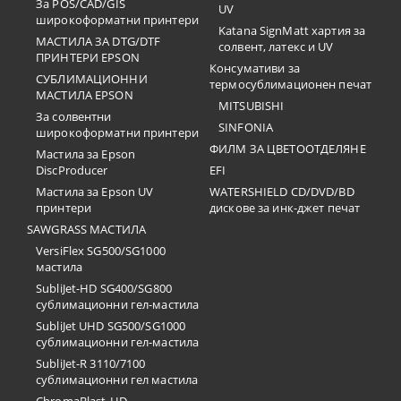
За POS/CAD/GIS
UV
широкоформатни принтери
Katana SignMatt хартия за
МАСТИЛА ЗА DTG/DTF
солвент, латекс и UV
ПРИНТЕРИ EPSON
Консумативи за
СУБЛИМАЦИОННИ
термосублимационен печат
МАСТИЛА EPSON
MITSUBISHI
За солвентни
SINFONIA
широкоформатни принтери
ФИЛМ ЗА ЦВЕТООТДЕЛЯНЕ
Мастила за Epson
DiscProducer
EFI
Мастила за Epson UV
WATERSHIELD CD/DVD/BD
принтери
дискове за инк-джет печат
SAWGRASS МАСТИЛА
VersiFlex SG500/SG1000
мастила
SubliJet-HD SG400/SG800
сублимационни гел-мастила
SubliJet UHD SG500/SG1000
сублимационни гел-мастила
SubliJet-R 3110/7100
сублимационни гел мастила