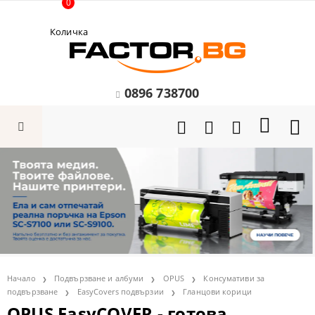
0
Количка
0896 738700
Начало
Подвързване и албуми
OPUS
Консумативи за
подвързване
EasyCovers подвързии
Гланцови корици
OPUS EasyCOVER - готова