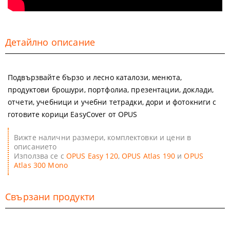
Детайлно описание
Подвързвайте бързо и лесно каталози, менюта,
продуктови брошури, портфолиа, презентации, доклади,
отчети, учебници и учебни тетрадки, дори и фотокниги с
готовите корици EasyCover от OPUS
Вижте налични размери, комплектовки и цени в
описанието
Използва се с
OPUS Easy 120
,
OPUS Atlas 190
и
OPUS
Atlas 300 Mono
Свързани продукти