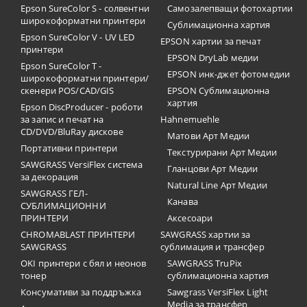
Epson SureColor S - солвентни
Самозалепващи фотохартии
широкоформатни принтери
Сублимационна хартия
Epson SureColor V - UV LED
EPSON хартии за печат
принтери
EPSON DryLab медии
Epson SureColor T -
EPSON инк-джет фотомедии
широкоформатни принтери/
скенери POS/CAD/GIS
EPSON Сублимационна
хартия
Epson DiscProducer - роботи
за запис и печат на
Hahnemuehle
CD/DVD/BluRay дискове
Матови Арт Медии
Портативни принтери
Текстурирани Арт Медии
SAWGRASS VersiFlex система
Гланцови Арт Медии
за декорация
Natural Line Арт Медии
SAWGRASS ГЕЛ-
Канава
СУБЛИМАЦИОННИ
ПРИНТЕРИ
Аксесоари
CHROMABLAST ПРИНТЕРИ
SAWGRASS хартии за
SAWGRASS
сублимация и трансфер
OKI принтери с бял и неонов
SAWGRASS TruPix
тонер
сублимационна хартия
Консумативи за поддръжка
Sawgrass VersiFlex Light
Media за трансфер