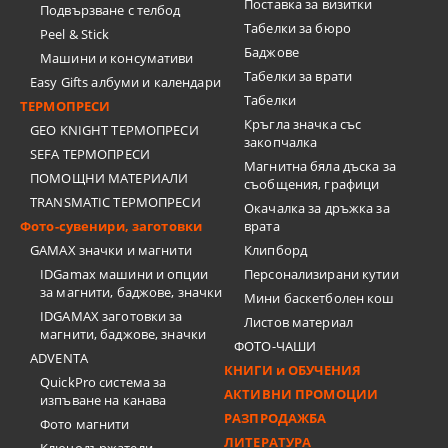
Поставка за визитки
Подвързване с телбод
Tабелки за бюро
Peel & Stick
Баджове
Машини и консумативи
Табелки за врати
Easy Gifts албуми и календари
Табелки
ТЕРМОПРЕСИ
Кръгла значка със
GEO KNIGHT ТЕРМОПРЕСИ
закопчалка
SEFA ТЕРМОПРЕСИ
Магнитна бяла дъска за
ПОМОЩНИ МАТЕРИАЛИ
съобщения, графици
TRANSMATIC ТЕРМОПРЕСИ
Окачалка за дръжка за
Фото-сувенири, заготовки
врата
GAMAX значки и магнити
Клипборд
IDGamax машини и опции
Персонализирани кутии
за магнити, баджове, значки
Мини баскетболен кош
IDGAMAX заготовки за
Листов материал
магнити, баджове, значки
ФОТО-ЧАШИ
ADVENTA
КНИГИ и ОБУЧЕНИЯ
QuickPro система за
АКТИВНИ ПРОМОЦИИ
изпъване на канава
РАЗПРОДАЖБА
Фото магнити
ЛИТЕРАТУРА