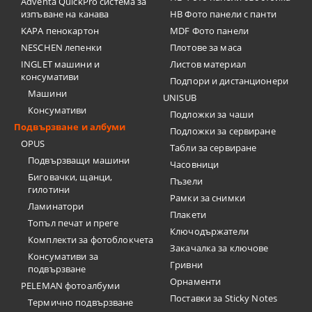
Adventa QuickPro система за
изпъване на канава
HB Фото панели с панти
KAPA пенокартон
MDF Фото панели
NESCHEN лепенки
Плотове за маса
INGLET машини и
Листов материал
консумативи
Подпори и дистанционери
Машини
UNISUB
Консумативи
Подложки за чаши
Подвързване и албуми
Подложки за сервиране
OPUS
Табли за сервиране
Подвързващи машини
Часовници
Биговачки, щанци,
Пъзели
гилотини
Рамки за снимки
Ламинатори
Плакети
Топъл печат и преге
Ключодържатели
Комплекти за фотоблокчета
Закачалка за ключове
Консумативи за
Гривни
подвързване
Орнаменти
PELEMAN фотоалбуми
Поставки за Sticky Notes
Термично подвързване