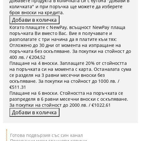
Добавете продукта в количката си с бутона "Добави в
количката" и при поръчка ще можете да изберете
броя вноски на кредита.
Когато плащате с NewPay, всъщност NewPay плаща
поръчката Ви вместо Вас. Вие я получавате и
разполагате с три начина да я платите към тях:
Отложено до 30 дни от момента на изпращане на
поръчката без оскъпяване. За покупки на стойност до
400 лв. / €204,52
Плащане на 4 вноски. Заплащате 20% от стойността
на поръчката си на момента с карта. Останалата сума
се разделя на 3 равни месечни вноски без
оскъпяване. За покупки на стойност до 1000 лв. /
€511.31
Плащане на 6 вноски. Стойността на поръчката се
разпределя в 6 равни месечни вноски с оскъпяване.
За покупки на стойност до 2000 лв. / €1022.61
Готова подвързия със син канал
Прозрачни меки гланцови корици