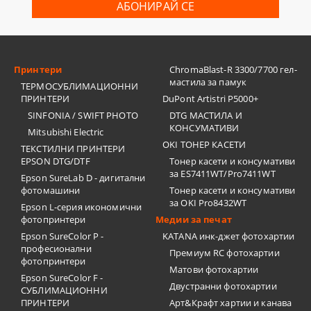
Принтери
ChromaBlast-R 3300/7700 гел-
мастила за памук
ТЕРМОСУБЛИМАЦИОННИ
ПРИНТЕРИ
DuPont Artistri P5000+
SINFONIA / SWIFT PHOTO
DTG МАСТИЛА И
КОНСУМАТИВИ
Mitsubishi Electric
OKI ТОНЕР КАСЕТИ
ТЕКСТИЛНИ ПРИНТЕРИ
EPSON DTG/DTF
Тонер касети и консумативи
за ES7411WT/Pro7411WT
Epson SureLab D - дигитални
фотомашини
Тонер касети и консумативи
за OKI Pro8432WT
Epson L-серия икономични
фотопринтери
Медии за печат
Epson SureColor P -
KATANA инк-джет фотохартии
професионални
Премиум RC фотохартии
фотопринтери
Матови фотохартии
Epson SureColor F -
Двустранни фотохартии
СУБЛИМАЦИОННИ
ПРИНТЕРИ
Арт&Крафт хартии и канава