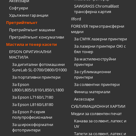
Аксесоари
SAWGRASS ChromaBlast
Софтуери
трансферна хартия
Удължени гаранции
Ilford
Претрийтмънт
FOREVER термотрансферни
Претрийтмънт машини
медии
Претрийтмънт консумативи
За CMYK лазерни принтери
Мастила и тонер касети
За лазерни принтери OKI с
EPSON ОРИГИНАЛНИ
бял тонер
МАСТИЛА
За мастиленоструйни
За дигитални фотомашини
принтери
SureLab SL-D700/D800/D1000
За сублимационни
За портативни принтери
принтери
За Epson
За солвентни принтери
L800/L805/L810/L850/L1800
Финиш материали
За Epson L7160/L7180
Аксесоари
За Epson L8160/L8180
СУБЛИМАЦИОННИ ХАРТИИ
За Epson P-серия
Медии за солвентен печат
полупрофесионални
Канава за солвент, латекс и
За широкоформатни
UV
фотопринтери
Тапети за солвент, латекс и