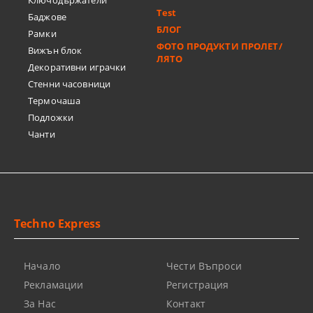
Ключодържатели
Test
Баджове
БЛОГ
Рамки
ФОТО ПРОДУКТИ ПРОЛЕТ/
Вижън блок
ЛЯТО
Декоративни играчки
Стенни часовници
Термочашa
Подложки
Чанти
Techno Express
Начало
Чести Въпроси
Рекламации
Регистрация
За Нас
Контакт