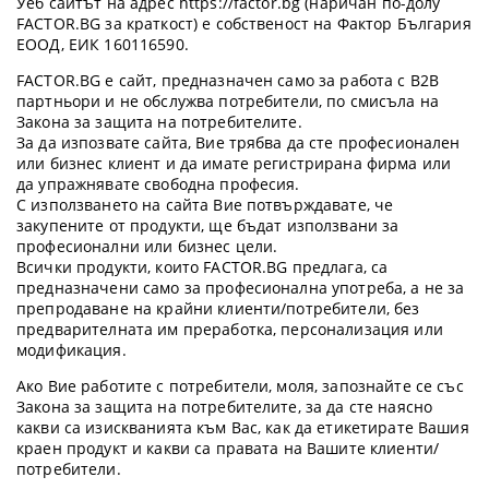
Уеб сайтът на адрес https://factor.bg (наричан по-долу
FACTOR.BG за краткост) е собственост на Фактор България
ЕООД, ЕИК 160116590.
FACTOR.BG е сайт, предназначен само за работа с B2B
партньори и не обслужва потребители, по смисъла на
Закона за защита на потребителите.
За да изпозвате сайта, Вие трябва да сте професионален
или бизнес клиент и да имате регистрирана фирма или
да упражнявате свободна професия.
С използването на сайта Вие потвърждавате, че
закупените от продукти, ще бъдат използвани за
професионални или бизнес цели.
Всички продукти, които FACTOR.BG предлага, са
предназначени само за професионална употреба, а не за
препродаване на крайни клиенти/потребители, без
предварителната им преработка, персонализация или
модификация.
Ако Вие работите с потребители, моля, запознайте се със
Закона за защита на потребителите, за да сте наясно
какви са изискванията към Вас, как да етикетирате Вашия
краен продукт и какви са правата на Вашите клиенти/
потребители.