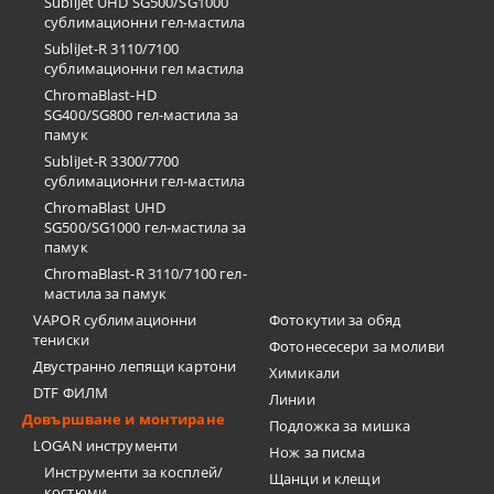
SubliJet UHD SG500/SG1000
сублимационни гел-мастила
SubliJet-R 3110/7100
сублимационни гел мастила
ChromaBlast-HD
SG400/SG800 гел-мастила за
памук
SubliJet-R 3300/7700
сублимационни гел-мастила
ChromaBlast UHD
SG500/SG1000 гел-мастила за
памук
ChromaBlast-R 3110/7100 гел-
мастила за памук
VAPOR сублимационни
Фотокутии за обяд
тениски
Фотонесесери за моливи
Двустранно лепящи картони
Химикали
DTF ФИЛМ
Линии
Довършване и монтиране
Подложка за мишка
LOGAN инструменти
Нож за писма
Инструменти за косплей/
Щанци и клещи
костюми