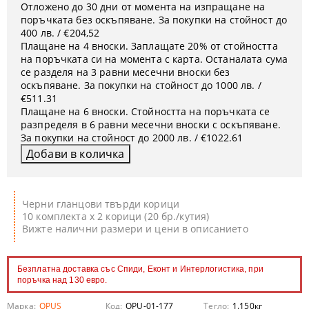
Отложено до 30 дни от момента на изпращане на
поръчката без оскъпяване. За покупки на стойност до
400 лв. / €204,52
Плащане на 4 вноски. Заплащате 20% от стойността
на поръчката си на момента с карта. Останалата сума
се разделя на 3 равни месечни вноски без
оскъпяване. За покупки на стойност до 1000 лв. /
€511.31
Плащане на 6 вноски. Стойността на поръчката се
разпределя в 6 равни месечни вноски с оскъпяване.
За покупки на стойност до 2000 лв. / €1022.61
Черни гланцови твърди корици
10 комплекта х 2 корици (20 бр./кутия)
Вижте налични размери и цени в описанието
Безплатна доставка със Спиди, Еконт и Интерлогистика, при
поръчка над 130 евро.
Марка:
OPUS
Код:
OPU-01-177
Тегло:
1.150
кг