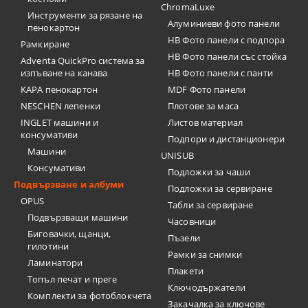
ChromaLuxe
Инструменти за рязане на
Алуминиеви фото панели
пенокартон
HB Фото панели с подпора
Рамкиране
HB Фото панели със стойка
Adventa QuickPro система за
изпъване на канава
HB Фото панели с панти
KAPA пенокартон
MDF Фото панели
NESCHEN лепенки
Плотове за маса
INGLET машини и
Листов материал
консумативи
Подпори и дистанционери
Машини
UNISUB
Консумативи
Подложки за чаши
Подвързване и албуми
Подложки за сервиране
OPUS
Табли за сервиране
Подвързващи машини
Часовници
Биговачки, щанци,
Пъзели
гилотини
Рамки за снимки
Ламинатори
Плакети
Топъл печат и преге
Ключодържатели
Комплекти за фотоблокчета
Закачалка за ключове