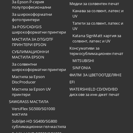
За Epson P-серия
Медии за солвентен печат
полупрофесионални
Канава за солвент, латекс и
За широкоформатни
UV
фотопринтери
Тапети за солвент, латекс и
За POS/CAD/GIS
UV
широкоформатни принтери
Katana SignMatt хартия за
МАСТИЛА ЗА DTG/DTF
солвент, латекс и UV
ПРИНТЕРИ EPSON
Консумативи за
СУБЛИМАЦИОННИ
термосублимационен печат
МАСТИЛА EPSON
MITSUBISHI
За солвентни
SINFONIA
широкоформатни принтери
ФИЛМ ЗА ЦВЕТООТДЕЛЯНЕ
Мастила за Epson
DiscProducer
EFI
Мастила за Epson UV
WATERSHIELD CD/DVD/BD
принтери
дискове за инк-джет печат
SAWGRASS МАСТИЛА
VersiFlex SG500/SG1000
мастила
SubliJet-HD SG400/SG800
сублимационни гел-мастила