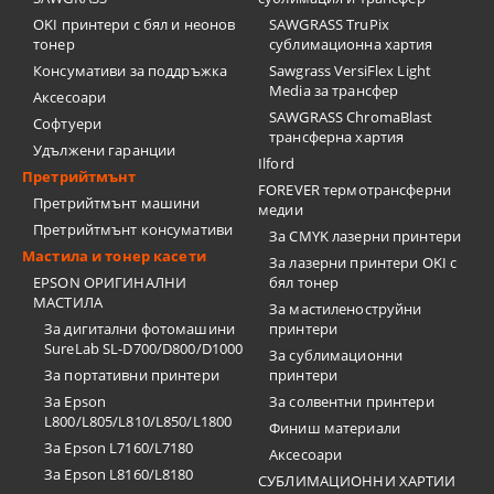
OKI принтери с бял и неонов
SAWGRASS TruPix
тонер
сублимационна хартия
Консумативи за поддръжка
Sawgrass VersiFlex Light
Media за трансфер
Аксесоари
SAWGRASS ChromaBlast
Софтуери
трансферна хартия
Удължени гаранции
Ilford
Претрийтмънт
FOREVER термотрансферни
Претрийтмънт машини
медии
Претрийтмънт консумативи
За CMYK лазерни принтери
Мастила и тонер касети
За лазерни принтери OKI с
EPSON ОРИГИНАЛНИ
бял тонер
МАСТИЛА
За мастиленоструйни
За дигитални фотомашини
принтери
SureLab SL-D700/D800/D1000
За сублимационни
За портативни принтери
принтери
За Epson
За солвентни принтери
L800/L805/L810/L850/L1800
Финиш материали
За Epson L7160/L7180
Аксесоари
За Epson L8160/L8180
СУБЛИМАЦИОННИ ХАРТИИ