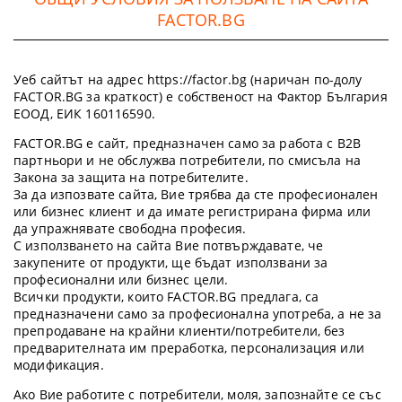
FACTOR.BG
Уеб сайтът на адрес https://factor.bg (наричан по-долу
FACTOR.BG за краткост) е собственост на Фактор България
ЕООД, ЕИК 160116590.
FACTOR.BG е сайт, предназначен само за работа с B2B
партньори и не обслужва потребители, по смисъла на
Закона за защита на потребителите.
За да изпозвате сайта, Вие трябва да сте професионален
или бизнес клиент и да имате регистрирана фирма или
да упражнявате свободна професия.
С използването на сайта Вие потвърждавате, че
закупените от продукти, ще бъдат използвани за
професионални или бизнес цели.
Всички продукти, които FACTOR.BG предлага, са
предназначени само за професионална употреба, а не за
препродаване на крайни клиенти/потребители, без
предварителната им преработка, персонализация или
модификация.
Ако Вие работите с потребители, моля, запознайте се със