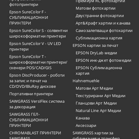
Премиум RC фотохартии
фотопринтери
Матови фотохартии
Epson SureColor F -
Двустранни фотохартии
СУБЛИМАЦИОННИ
ПРИНТЕРИ
Арт&Крафт хартии и канава
Epson SureColor S - солвентни
Самозалепващи фотохартии
широкоформатни принтери
Сублимационна хартия
Epson SureColor V - UV LED
EPSON хартии за печат
принтери
EPSON DryLab медии
Epson SureColor T -
EPSON инк-джет фотомедии
широкоформатни принтери/
скенери POS/CAD/GIS
EPSON Сублимационна
хартия
Epson DiscProducer - роботи
за запис и печат на
Hahnemuehle
CD/DVD/BluRay дискове
Матови Арт Медии
Портативни принтери
Текстурирани Арт Медии
SAWGRASS VersiFlex система
Гланцови Арт Медии
за декорация
Natural Line Арт Медии
SAWGRASS ГЕЛ-
Канава
СУБЛИМАЦИОННИ
ПРИНТЕРИ
Аксесоари
CHROMABLAST ПРИНТЕРИ
SAWGRASS хартии за
SAWGRASS
сублимация и трансфер