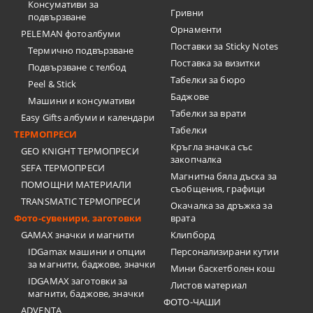
Консумативи за
Гривни
подвързване
Орнаменти
PELEMAN фотоалбуми
Поставки за Sticky Notes
Термично подвързване
Поставка за визитки
Подвързване с телбод
Tабелки за бюро
Peel & Stick
Баджове
Машини и консумативи
Табелки за врати
Easy Gifts албуми и календари
Табелки
ТЕРМОПРЕСИ
Кръгла значка със
GEO KNIGHT ТЕРМОПРЕСИ
закопчалка
SEFA ТЕРМОПРЕСИ
Магнитна бяла дъска за
ПОМОЩНИ МАТЕРИАЛИ
съобщения, графици
TRANSMATIC ТЕРМОПРЕСИ
Окачалка за дръжка за
Фото-сувенири, заготовки
врата
GAMAX значки и магнити
Клипборд
IDGamax машини и опции
Персонализирани кутии
за магнити, баджове, значки
Мини баскетболен кош
IDGAMAX заготовки за
Листов материал
магнити, баджове, значки
ФОТО-ЧАШИ
ADVENTA