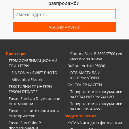
разпродажби!
Принтери
ChromaBlast-R 3300/7700 гел-
мастила за памук
ТЕРМОСУБЛИМАЦИОННИ
ПРИНТЕРИ
DuPont Artistri P5000+
SINFONIA / SWIFT PHOTO
DTG МАСТИЛА И
КОНСУМАТИВИ
Mitsubishi Electric
OKI ТОНЕР КАСЕТИ
ТЕКСТИЛНИ ПРИНТЕРИ
EPSON DTG/DTF
Тонер касети и консумативи
за ES7411WT/Pro7411WT
Epson SureLab D - дигитални
фотомашини
Тонер касети и консумативи
за OKI Pro8432WT
Epson L-серия икономични
фотопринтери
Медии за печат
Epson SureColor P -
KATANA инк-джет фотохартии
професионални