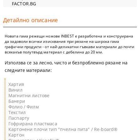
FACTOR.BG
Детайлно описание
Новата гама режещи ножове INBEST е разработена и конструирана
да задоволи всички изисквания при рязане на широка гама
графични продукти - от най-деликатни гъвкави материали до почти
всякакъв полутвърд материал с дебелина до 20 мм.
Използва се за лесно, чисто и безпроблемно рязане на
следните материали:
Хартия
Винил
Магнитни листове
Банери
Фолио / Филм
Текстил
Паспарту
Гофрирана пластмаса
Картонени плочи тип "пчелна пита" / Re-board®
Картон