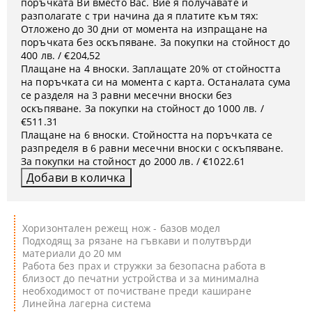
поръчката Ви вместо Вас. Вие я получавате и
разполагате с три начина да я платите към тях:
Отложено до 30 дни от момента на изпращане на
поръчката без оскъпяване. За покупки на стойност до
400 лв. / €204,52
Плащане на 4 вноски. Заплащате 20% от стойността
на поръчката си на момента с карта. Останалата сума
се разделя на 3 равни месечни вноски без
оскъпяване. За покупки на стойност до 1000 лв. /
€511.31
Плащане на 6 вноски. Стойността на поръчката се
разпределя в 6 равни месечни вноски с оскъпяване.
За покупки на стойност до 2000 лв. / €1022.61
Хоризонтален режещ нож - базов модел
Подходящ за рязане на гъвкави и полутвърди
материали до 20 мм
Работа без прах и стружки за безопасна работа в
близост до печатни устройства и за минимална
необходимост от почистване преди каширане
Линейна лагерна система