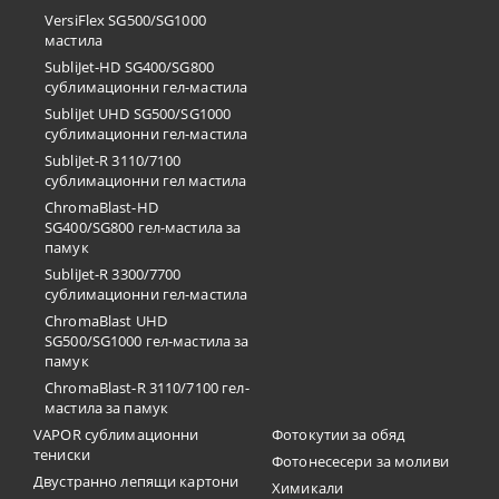
VersiFlex SG500/SG1000
мастила
SubliJet-HD SG400/SG800
сублимационни гел-мастила
SubliJet UHD SG500/SG1000
сублимационни гел-мастила
SubliJet-R 3110/7100
сублимационни гел мастила
ChromaBlast-HD
SG400/SG800 гел-мастила за
памук
SubliJet-R 3300/7700
сублимационни гел-мастила
ChromaBlast UHD
SG500/SG1000 гел-мастила за
памук
ChromaBlast-R 3110/7100 гел-
мастила за памук
VAPOR сублимационни
Фотокутии за обяд
тениски
Фотонесесери за моливи
Двустранно лепящи картони
Химикали