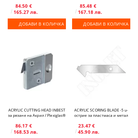
паспарту
Re-board® с дебелина до 20
84.50 €
85.48 €
mm
165.27 лв.
167.18 лв.
ДОБАВИ В КОЛИЧКА
ДОБАВИ В КОЛИЧКА
ACRYLIC CUTTING HEAD INBEST
ACRYLIC SCORING BLADE -5 u-
за рязане на Акрил / Plexiglas®
острие за пластмаса и метал
86.17 €
23.47 €
168.53 лв.
45.90 лв.