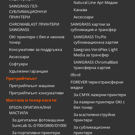
Natural Line Арт Медии
SAWGRASS ГЕЛ-
Канава
СУБЛИМАЦИОННИ
ПРИНТЕРИ
Аксесоари
CHROMABLAST ПРИНТЕРИ
SAWGRASS хартии за
SAWGRASS
сублимация и трансфер
OKI принтери с бял и неонов
SAWGRASS TruPix
тонер
сублимационна хартия
Консумативи за поддръжка
Sawgrass VersiFlex Light
Media за трансфер
Аксесоари
SAWGRASS ChromaBlast
Софтуери
трансферна хартия
Удължени гаранции
Ilford
Претрийтмънт
FOREVER термотрансферни
Претрийтмънт машини
медии
Претрийтмънт консумативи
За CMYK лазерни принтери
Мастила и тонер касети
За лазерни принтери OKI с
EPSON ОРИГИНАЛНИ
бял тонер
МАСТИЛА
За мастиленоструйни
За дигитални фотомашини
принтери
SureLab SL-D700/D800/D1000
За сублимационни
За портативни принтери
принтери