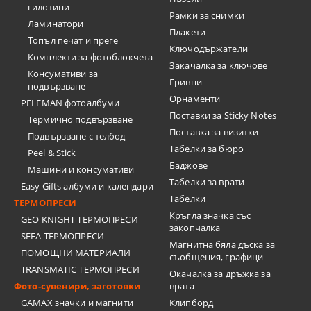
гилотини
Рамки за снимки
Ламинатори
Плакети
Топъл печат и преге
Ключодържатели
Комплекти за фотоблокчета
Закачалка за ключове
Консумативи за
Гривни
подвързване
Орнаменти
PELEMAN фотоалбуми
Поставки за Sticky Notes
Термично подвързване
Поставка за визитки
Подвързване с телбод
Tабелки за бюро
Peel & Stick
Баджове
Машини и консумативи
Табелки за врати
Easy Gifts албуми и календари
Табелки
ТЕРМОПРЕСИ
Кръгла значка със
GEO KNIGHT ТЕРМОПРЕСИ
закопчалка
SEFA ТЕРМОПРЕСИ
Магнитна бяла дъска за
ПОМОЩНИ МАТЕРИАЛИ
съобщения, графици
TRANSMATIC ТЕРМОПРЕСИ
Окачалка за дръжка за
Фото-сувенири, заготовки
врата
GAMAX значки и магнити
Клипборд