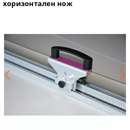
хоризонтален нож