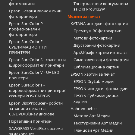
фотомашини
Тонер касети и консумативи
за OKI Pro8432WT
Epson L-серия икономични
фотопринтери
Медии за печат
Epson SureColor P -
KATANA инк-джет фотохартии
професионални
Премиум RC фотохартии
фотопринтери
Матови фотохартии
Epson SureColor F -
Двустранни фотохартии
СУБЛИМАЦИОННИ
ПРИНТЕРИ
Арт&Крафт хартии и канава
Epson SureColor S - солвентни
Самозалепващи фотохартии
широкоформатни принтери
Сублимационна хартия
Epson SureColor V - UV LED
EPSON хартии за печат
принтери
EPSON DryLab медии
Epson SureColor T -
EPSON инк-джет фотомедии
широкоформатни принтери/
скенери POS/CAD/GIS
EPSON Сублимационна
хартия
Epson DiscProducer - роботи
за запис и печат на
Hahnemuehle
CD/DVD/BluRay дискове
Матови Арт Медии
Портативни принтери
Текстурирани Арт Медии
SAWGRASS VersiFlex система
Гланцови Арт Медии
за декорация