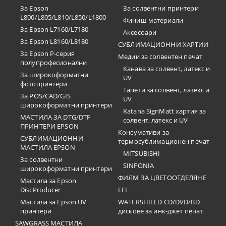
За Epson
За солвентни принтери
L800/L805/L810/L850/L1800
Финиш материали
За Epson L7160/L7180
Аксесоари
За Epson L8160/L8180
СУБЛИМАЦИОННИ ХАРТИИ
За Epson P-серия
Медии за солвентен печат
полупрофесионални
Канава за солвент, латекс и
За широкоформатни
UV
фотопринтери
Тапети за солвент, латекс и
За POS/CAD/GIS
UV
широкоформатни принтери
Katana SignMatt хартия за
МАСТИЛА ЗА DTG/DTF
солвент, латекс и UV
ПРИНТЕРИ EPSON
Консумативи за
СУБЛИМАЦИОННИ
термосублимационен печат
МАСТИЛА EPSON
MITSUBISHI
За солвентни
SINFONIA
широкоформатни принтери
ФИЛМ ЗА ЦВЕТООТДЕЛЯНЕ
Мастила за Epson
DiscProducer
EFI
Мастила за Epson UV
WATERSHIELD CD/DVD/BD
принтери
дискове за инк-джет печат
SAWGRASS МАСТИЛА