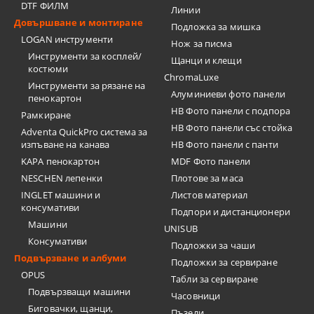
DTF ФИЛМ
Линии
Довършване и монтиране
Подложка за мишка
LOGAN инструменти
Нож за писма
Инструменти за косплей/
Щанци и клещи
костюми
ChromaLuxe
Инструменти за рязане на
Алуминиеви фото панели
пенокартон
HB Фото панели с подпора
Рамкиране
HB Фото панели със стойка
Adventa QuickPro система за
изпъване на канава
HB Фото панели с панти
KAPA пенокартон
MDF Фото панели
NESCHEN лепенки
Плотове за маса
INGLET машини и
Листов материал
консумативи
Подпори и дистанционери
Машини
UNISUB
Консумативи
Подложки за чаши
Подвързване и албуми
Подложки за сервиране
OPUS
Табли за сервиране
Подвързващи машини
Часовници
Биговачки, щанци,
Пъзели