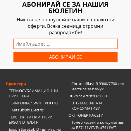
АБОНИРАЙ СЕ ЗА НАШИЯ
БЮЛЕТИН
Никога не пропускайте нашите страхотни
оферти. Всяка седмица огромни
разпродажби!
Принтери
ChromaBlast-R 3300/7700 гел-
мастила за памук
ТЕРМОСУБЛИМАЦИОННИ
ПРИНТЕРИ
DuPont Artistri P5000+
SINFONIA / SWIFT PHOTO
DTG МАСТИЛА И
КОНСУМАТИВИ
Mitsubishi Electric
OKI ТОНЕР КАСЕТИ
ТЕКСТИЛНИ ПРИНТЕРИ
EPSON DTG/DTF
Тонер касети и консумативи
за ES7411WT/Pro7411WT
Epson SureLab D - дигитални