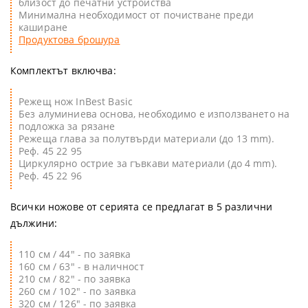
близост до печатни устройства
Минимална необходимост от почистване преди
каширане
Продуктова брошура
Комплектът включва:
Режещ нож InBest Basic
Без алуминиева основа, необходимо е използването на
подложка за рязане
Режеща глава за полутвърди материали (до 13 mm).
Реф. 45 22 95
Циркулярно острие за гъвкави материали (до 4 mm).
Реф. 45 22 96
Всички ножове от серията се предлагат в 5 различни
дължини:
110 см / 44" - по заявка
160 см / 63" - в наличност
210 см / 82" - по заявка
260 см / 102" - по заявка
320 см / 126" - по заявка