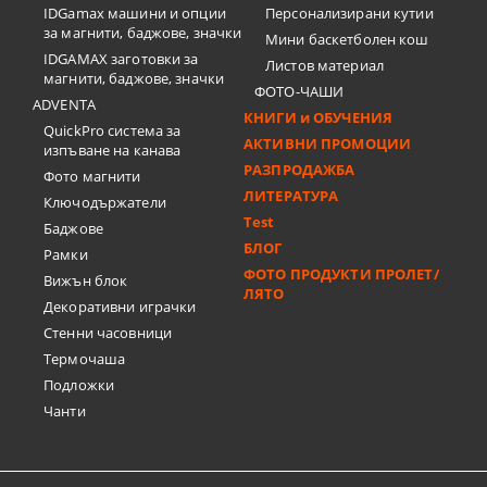
IDGamax машини и опции
Персонализирани кутии
за магнити, баджове, значки
Мини баскетболен кош
IDGAMAX заготовки за
Листов материал
магнити, баджове, значки
ФОТО-ЧАШИ
ADVENTA
КНИГИ и ОБУЧЕНИЯ
QuickPro система за
АКТИВНИ ПРОМОЦИИ
изпъване на канава
РАЗПРОДАЖБА
Фото магнити
ЛИТЕРАТУРА
Ключодържатели
Test
Баджове
БЛОГ
Рамки
ФОТО ПРОДУКТИ ПРОЛЕТ/
Вижън блок
ЛЯТО
Декоративни играчки
Стенни часовници
Термочашa
Подложки
Чанти