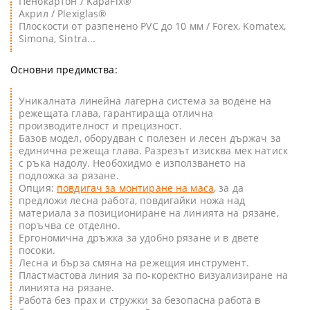
Пенокартон / KapaFix®
Акрил / Plexiglas®
Плоскости от разпенено PVC до 10 мм / Forex, Komatex,
Simona, Sintra...
Основни предимства:
Уникалната линейна лагерна система за водене на
режещата глава, гарантираща отлична
производителност и прецизност.
Базов модел, оборудван с полезен и лесен държач за
единична режеща глава. Разрезът изисква мек натиск
с ръка надолу. Необохидмо е използването на
подложка за рязане.
Опция:
повдигач за монтиране на маса
, за да
предложи лесна работа, повдигайки ножа над
материала за позициониране на линията на рязане,
поръчва се отделно.
Ергономична дръжка за удобно рязане и в двете
посоки.
Лесна и бърза смяна на режещия инструмент.
Пластмастова линия за по-коректно визуализиране на
линията на рязане.
Работа без прах и стружки за безопасна работа в