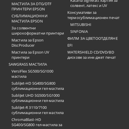
Katana SignMatt хартия за
МАСТИЛА ЗА DTG/DTF
солвент, латекс и UV
ПРИНТЕРИ EPSON
Консумативи за
СУБЛИМАЦИОННИ
термосублимационен печат
МАСТИЛА EPSON
MITSUBISHI
За солвентни
SINFONIA
широкоформатни принтери
ФИЛМ ЗА ЦВЕТООТДЕЛЯНЕ
Мастила за Epson
DiscProducer
EFI
Мастила за Epson UV
WATERSHIELD CD/DVD/BD
принтери
дискове за инк-джет печат
SAWGRASS МАСТИЛА
VersiFlex SG500/SG1000
мастила
SubliJet-HD SG400/SG800
сублимационни гел-мастила
SubliJet UHD SG500/SG1000
сублимационни гел-мастила
SubliJet-R 3110/7100
сублимационни гел мастила
ChromaBlast-HD
SG400/SG800 гел-мастила за