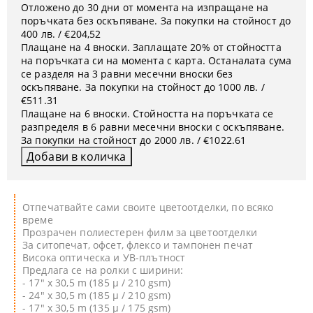
Отложено до 30 дни от момента на изпращане на
поръчката без оскъпяване. За покупки на стойност до
400 лв. / €204,52
Плащане на 4 вноски. Заплащате 20% от стойността
на поръчката си на момента с карта. Останалата сума
се разделя на 3 равни месечни вноски без
оскъпяване. За покупки на стойност до 1000 лв. /
€511.31
Плащане на 6 вноски. Стойността на поръчката се
разпределя в 6 равни месечни вноски с оскъпяване.
За покупки на стойност до 2000 лв. / €1022.61
Отпечатвайте сами своите цветоотделки, по всяко
време
Прозрачен полиестерен филм за цветоотделки
За ситопечат, офсет, флексо и тампонен печат
Висока оптическа и УВ-плътност
Предлага се на ролки с ширини:
- 17" х 30,5 m (185 μ / 210 gsm)
- 24" x 30,5 m (185 μ / 210 gsm)
- 17" x 30,5 m (135 μ / 175 gsm)