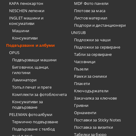
KAPA пенокартон
MDF Фото панели
NESCHEN лепенки
Плотове за маса
INGLET машини и
Листов материал
консумативи
Подпори и дистанционери
Машини
UNISUB
Консумативи
Подложки за чаши
Подвързване и албуми
Подложки за сервиране
OPUS
Табли за сервиране
Подвързващи машини
Часовници
Биговачки, щанци,
Пъзели
гилотини
Рамки за снимки
Ламинатори
Плакети
Топъл печат и преге
Ключодържатели
Комплекти за фотоблокчета
Закачалка за ключове
Консумативи за
Гривни
подвързване
Орнаменти
PELEMAN фотоалбуми
Поставки за Sticky Notes
Термично подвързване
Поставка за визитки
Подвързване с телбод
Tабелки за бюро