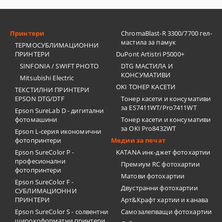
Принтери
ChromaBlast-R 3300/7700 гел-
мастила за памук
ТЕРМОСУБЛИМАЦИОННИ
ПРИНТЕРИ
DuPont Artistri P5000+
SINFONIA / SWIFT PHOTO
DTG МАСТИЛА И
КОНСУМАТИВИ
Mitsubishi Electric
OKI ТОНЕР КАСЕТИ
ТЕКСТИЛНИ ПРИНТЕРИ
EPSON DTG/DTF
Тонер касети и консумативи
за ES7411WT/Pro7411WT
Epson SureLab D - дигитални
фотомашини
Тонер касети и консумативи
за OKI Pro8432WT
Epson L-серия икономични
фотопринтери
Медии за печат
Epson SureColor P -
KATANA инк-джет фотохартии
професионални
Премиум RC фотохартии
фотопринтери
Матови фотохартии
Epson SureColor F -
Двустранни фотохартии
СУБЛИМАЦИОННИ
ПРИНТЕРИ
Арт&Крафт хартии и канава
Epson SureColor S - солвентни
Самозалепващи фотохартии
широкоформатни принтери