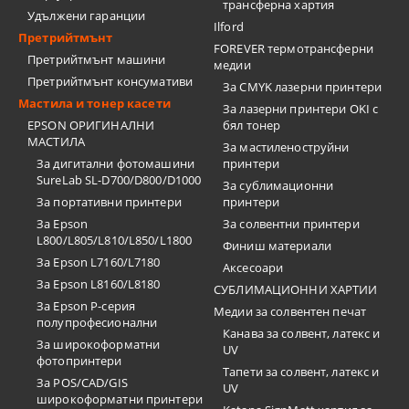
трансферна хартия
Удължени гаранции
Ilford
Претрийтмънт
FOREVER термотрансферни
Претрийтмънт машини
медии
Претрийтмънт консумативи
За CMYK лазерни принтери
Мастила и тонер касети
За лазерни принтери OKI с
EPSON ОРИГИНАЛНИ
бял тонер
МАСТИЛА
За мастиленоструйни
За дигитални фотомашини
принтери
SureLab SL-D700/D800/D1000
За сублимационни
За портативни принтери
принтери
За Epson
За солвентни принтери
L800/L805/L810/L850/L1800
Финиш материали
За Epson L7160/L7180
Аксесоари
За Epson L8160/L8180
СУБЛИМАЦИОННИ ХАРТИИ
За Epson P-серия
Медии за солвентен печат
полупрофесионални
Канава за солвент, латекс и
За широкоформатни
UV
фотопринтери
Тапети за солвент, латекс и
За POS/CAD/GIS
UV
широкоформатни принтери