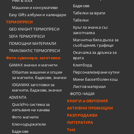
Peel & Stick
Баджове
Машини и консумативи
Табелки за врати
Easy Gifts албуми и календари
Табелки
ТЕРМОПРЕСИ
Кръгла значка със
GEO KNIGHT ТЕРМОПРЕСИ
закопчалка
SEFA ТЕРМОПРЕСИ
Магнитна бяла дъска за
ПОМОЩНИ МАТЕРИАЛИ
съобщения, графици
TRANSMATIC ТЕРМОПРЕСИ
Окачалка за дръжка за
Фото-сувенири, заготовки
врата
GAMAX значки и магнити
Клипборд
IDGamax машини и опции
Персонализирани кутии
за магнити, баджове, значки
Мини баскетболен кош
IDGAMAX заготовки за
Листов материал
магнити, баджове, значки
ФОТО-ЧАШИ
ADVENTA
КНИГИ и ОБУЧЕНИЯ
QuickPro система за
АКТИВНИ ПРОМОЦИИ
изпъване на канава
РАЗПРОДАЖБА
Фото магнити
ЛИТЕРАТУРА
Ключодържатели
Test
Баджове