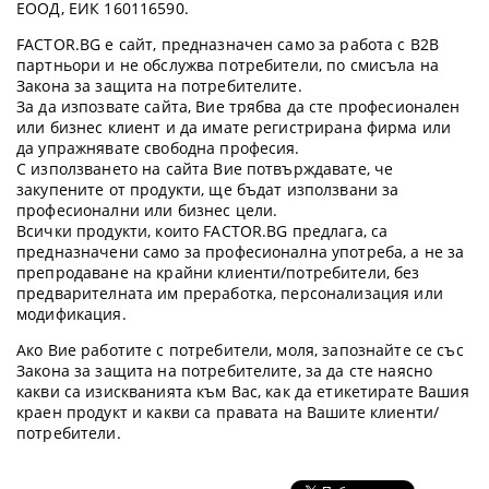
ЕООД, ЕИК 160116590.
FACTOR.BG е сайт, предназначен само за работа с B2B
партньори и не обслужва потребители, по смисъла на
Закона за защита на потребителите.
За да изпозвате сайта, Вие трябва да сте професионален
или бизнес клиент и да имате регистрирана фирма или
да упражнявате свободна професия.
С използването на сайта Вие потвърждавате, че
закупените от продукти, ще бъдат използвани за
професионални или бизнес цели.
Всички продукти, които FACTOR.BG предлага, са
предназначени само за професионална употреба, а не за
препродаване на крайни клиенти/потребители, без
предварителната им преработка, персонализация или
модификация.
Ако Вие работите с потребители, моля, запознайте се със
Закона за защита на потребителите, за да сте наясно
какви са изискванията към Вас, как да етикетирате Вашия
краен продукт и какви са правата на Вашите клиенти/
потребители.