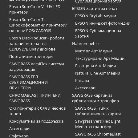
Сублимационна хартия
Epson SureColor V - UV LED
EPSON хартии за печат
принтери
EPSON DryLab медии
Epson SureColor T -
EPSON инк-джет фотомедии
широкоформатни принтери/
скенери POS/CAD/GIS
EPSON Сублимационна
хартия
Epson DiscProducer - роботи
за запис и печат на
Hahnemuehle
CD/DVD/BluRay дискове
Матови Арт Медии
Портативни принтери
Текстурирани Арт Медии
SAWGRASS VersiFlex система
Гланцови Арт Медии
за декорация
Natural Line Арт Медии
SAWGRASS ГЕЛ-
Канава
СУБЛИМАЦИОННИ
ПРИНТЕРИ
Аксесоари
CHROMABLAST ПРИНТЕРИ
SAWGRASS хартии за
SAWGRASS
сублимация и трансфер
OKI принтери с бял и неонов
SAWGRASS TruPix
тонер
сублимационна хартия
Консумативи за поддръжка
Sawgrass VersiFlex Light
Media за трансфер
Аксесоари
SAWGRASS ChromaBlast
Софтуери