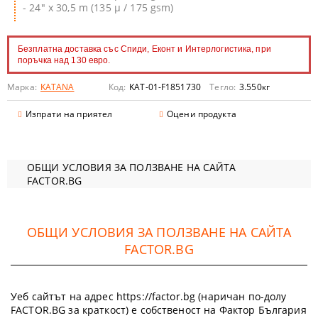
- 24" x 30,5 m (135 μ / 175 gsm)
Безплатна доставка със Спиди, Еконт и Интерлогистика, при
поръчка над 130 евро.
Марка:
KATANA
Код:
KAT-01-F1851730
Тегло:
3.550
кг
Изпрати на приятел
Оцени продукта
ОБЩИ УСЛОВИЯ ЗА ПОЛЗВАНЕ НА САЙТА
FACTOR.BG
ОБЩИ УСЛОВИЯ ЗА ПОЛЗВАНЕ НА САЙТА
FACTOR.BG
Уеб сайтът на адрес https://factor.bg (наричан по-долу
FACTOR.BG за краткост) е собственост на Фактор България