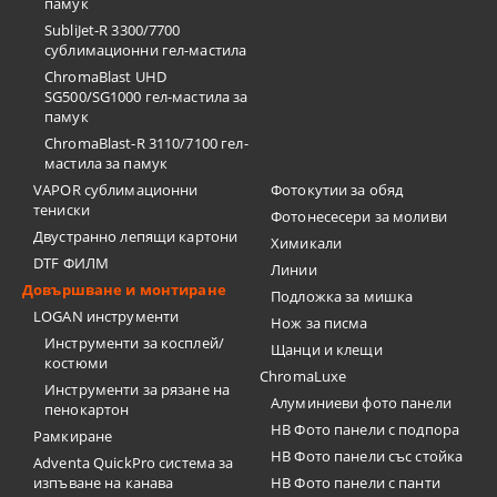
памук
SubliJet-R 3300/7700
сублимационни гел-мастила
ChromaBlast UHD
SG500/SG1000 гел-мастила за
памук
ChromaBlast-R 3110/7100 гел-
мастила за памук
VAPOR сублимационни
Фотокутии за обяд
тениски
Фотонесесери за моливи
Двустранно лепящи картони
Химикали
DTF ФИЛМ
Линии
Довършване и монтиране
Подложка за мишка
LOGAN инструменти
Нож за писма
Инструменти за косплей/
Щанци и клещи
костюми
ChromaLuxe
Инструменти за рязане на
Алуминиеви фото панели
пенокартон
HB Фото панели с подпора
Рамкиране
HB Фото панели със стойка
Adventa QuickPro система за
изпъване на канава
HB Фото панели с панти