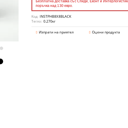
Безплатна доставка със Спиди, Еконт и Интерлогистик
поръчка над 130 евро.
Код:
INSTPHB8X8BLACK
Тегло:
0.270
кг
аранции
Изпрати на приятел
Оцени продукта