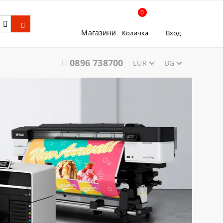
0
Магазини
Количка
Вход
0896 738700
EUR
BG