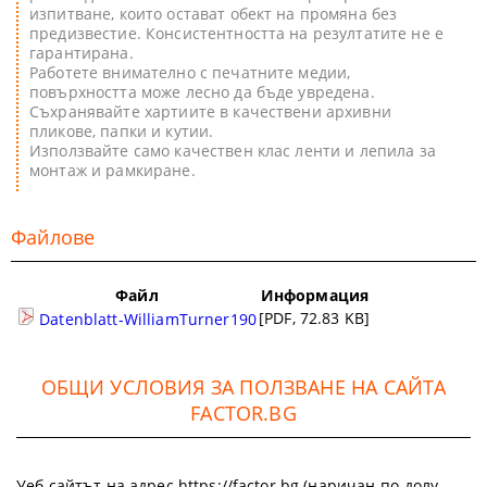
изпитване, които остават обект на промяна без
предизвестие. Консистентността на резултатите не е
гарантирана.
Работете внимателно с печатните медии,
повърхността може лесно да бъде увредена.
Съхранявайте хартиите в качествени архивни
пликове, папки и кутии.
Използвайте само качествен клас ленти и лепила за
монтаж и рамкиране.
Файлове
Файл
Информация
[PDF, 72.83 KB]
Datenblatt-WilliamTurner190
ОБЩИ УСЛОВИЯ ЗА ПОЛЗВАНЕ НА САЙТА
FACTOR.BG
Уеб сайтът на адрес https://factor.bg (наричан по-долу