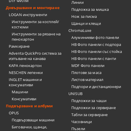
DTF ФИЛМ
Линии
Довършване и монтиране
Подложка за мишка
LOGAN инструменти
Нож за писма
Инструменти за косплей/
Щанци и клещи
костюми
ChromaLuxe
Инструменти за рязане на
Алуминиеви фото панели
пенокартон
HB Фото панели с подпора
Рамкиране
HB Фото панели със стойка
Adventa QuickPro система за
изпъване на канава
HB Фото панели с панти
KAPA пенокартон
MDF Фото панели
NESCHEN лепенки
Плотове за маса
INGLET машини и
Листов материал
консумативи
Подпори и дистанционери
Машини
UNISUB
Консумативи
Подложки за чаши
Подвързване и албуми
Подложки за сервиране
OPUS
Табли за сервиране
Подвързващи машини
Часовници
Биговачки, щанци,
Пъзели