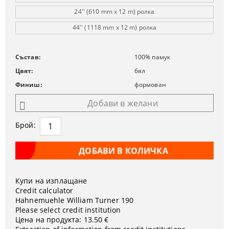
24'' (610 mm x 12 m) ролка
44'' (1118 mm x 12 m) ролка
Състав:
100% памук
Цвят:
бял
Финиш:
формован
Добави в желани
Брой:
Купи на изплащане
Credit calculator
Hahnemuehle William Turner 190
Please select credit institution
Цена на продукта:
13.50 €