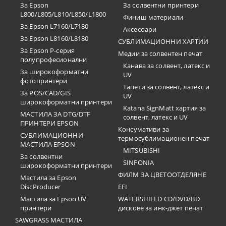
За Epson
За солвентни принтери
L800/L805/L810/L850/L1800
Финиш материали
За Epson L7160/L7180
Аксесоари
За Epson L8160/L8180
СУБЛИМАЦИОННИ ХАРТИИ
За Epson P-серия
Медии за солвентен печат
полупрофесионални
Канава за солвент, латекс и
За широкоформатни
UV
фотопринтери
Тапети за солвент, латекс и
За POS/CAD/GIS
UV
широкоформатни принтери
Katana SignMatt хартия за
МАСТИЛА ЗА DTG/DTF
солвент, латекс и UV
ПРИНТЕРИ EPSON
Консумативи за
СУБЛИМАЦИОННИ
термосублимационен печат
МАСТИЛА EPSON
MITSUBISHI
За солвентни
SINFONIA
широкоформатни принтери
ФИЛМ ЗА ЦВЕТООТДЕЛЯНЕ
Мастила за Epson
DiscProducer
EFI
Мастила за Epson UV
WATERSHIELD CD/DVD/BD
принтери
дискове за инк-джет печат
SAWGRASS МАСТИЛА