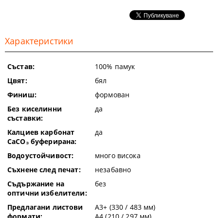
Характеристики
Състав:
100% памук
Цвят:
бял
Финиш:
формован
Без киселинни
да
съставки:
Калциев карбонат
да
CaCO₃ буферирана:
Водоустойчивост:
много висока
Съхнене след печат:
незабавно
Съдържание на
без
оптични избелители:
Предлагани листови
A3+ (330 / 483 мм)
формати:
A4 (210 / 297 мм)