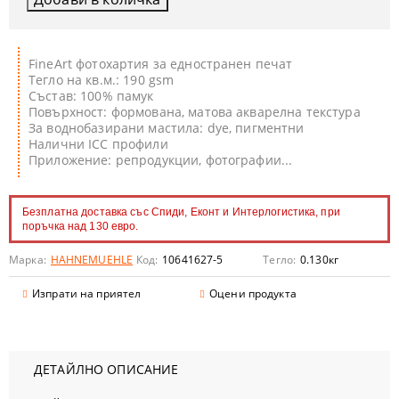
FineArt фотохартия за едностранен печат
Тегло на кв.м.: 190 gsm
Състав: 100% памук
Повърхност: формована, матова акварелна текстура
За воднобазирани мастила: dye, пигментни
Налични ICC профили
Приложение: репродукции, фотографии...
Безплатна доставка със Спиди, Еконт и Интерлогистика, при
поръчка над 130 евро.
Марка:
HAHNEMUEHLE
Код:
10641627-5
Тегло:
0.130
кг
Изпрати на приятел
Оцени продукта
ДЕТАЙЛНО ОПИСАНИЕ