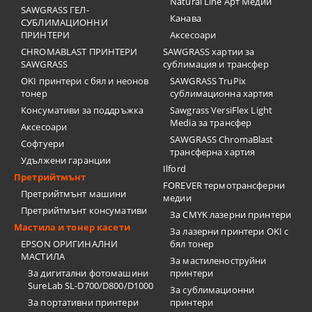
Natural Line Арт Медии
SAWGRASS ГЕЛ-
Канава
СУБЛИМАЦИОННИ
ПРИНТЕРИ
Аксесоари
CHROMABLAST ПРИНТЕРИ
SAWGRASS хартии за
SAWGRASS
сублимация и трансфер
OKI принтери с бял и неонов
SAWGRASS TruPix
тонер
сублимационна хартия
Консумативи за поддръжка
Sawgrass VersiFlex Light
Media за трансфер
Аксесоари
SAWGRASS ChromaBlast
Софтуери
трансферна хартия
Удължени гаранции
Ilford
Претрийтмънт
FOREVER термотрансферни
Претрийтмънт машини
медии
Претрийтмънт консумативи
За CMYK лазерни принтери
Мастила и тонер касети
За лазерни принтери OKI с
EPSON ОРИГИНАЛНИ
бял тонер
МАСТИЛА
За мастиленоструйни
За дигитални фотомашини
принтери
SureLab SL-D700/D800/D1000
За сублимационни
За портативни принтери
принтери