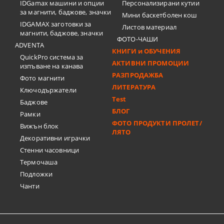
IDGamax машини и опции
Персонализирани кутии
за магнити, баджове, значки
Мини баскетболен кош
IDGAMAX заготовки за
Листов материал
магнити, баджове, значки
ФОТО-ЧАШИ
ADVENTA
КНИГИ и ОБУЧЕНИЯ
QuickPro система за
АКТИВНИ ПРОМОЦИИ
изпъване на канава
РАЗПРОДАЖБА
Фото магнити
ЛИТЕРАТУРА
Ключодържатели
Test
Баджове
БЛОГ
Рамки
ФОТО ПРОДУКТИ ПРОЛЕТ/
Вижън блок
ЛЯТО
Декоративни играчки
Стенни часовници
Термочашa
Подложки
Чанти