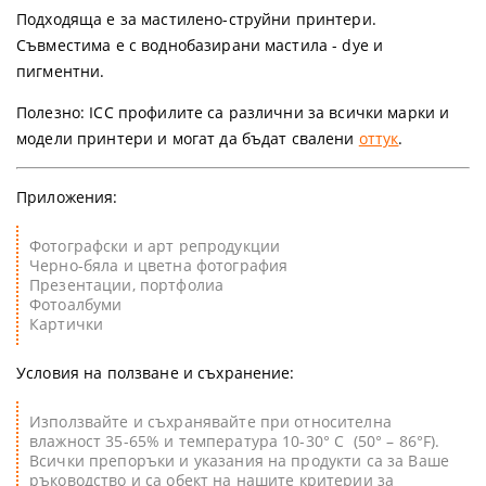
Подходяща е за мастилено-струйни принтери.
Съвместима е с воднобазирани мастила - dye и
пигментни.
Полезно:
ICC профилите са различни за всички марки и
модели принтери и могат да бъдат свалени
оттук
.
Приложения:
Фотографски и арт репродукции
Черно-бяла и цветна фотография
Презентации, портфолиа
Фотоалбуми
Картички
Условия на ползване и съхранение:
Използвайте и съхранявайте при относителна
влажност 35-65% и температура 10-30° C (50° – 86°F).
Всички препоръки и указания на продукти са за Ваше
ръководство и са обект на нашите критерии за