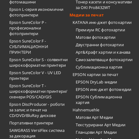
фотомашини
Тонер касети и консумативи
за OKI Pro8432WT
Epson L-серия икономични
фотопринтери
Медии за печат
Epson SureColor P -
KATANA инк-джет фотохартии
професионални
Премиум RC фотохартии
фотопринтери
Матови фотохартии
Epson SureColor F -
Двустранни фотохартии
СУБЛИМАЦИОННИ
ПРИНТЕРИ
Арт&Крафт хартии и канава
Epson SureColor S - солвентни
Самозалепващи фотохартии
широкоформатни принтери
Сублимационна хартия
Epson SureColor V - UV LED
EPSON хартии за печат
принтери
EPSON DryLab медии
Epson SureColor T -
EPSON инк-джет фотомедии
широкоформатни принтери/
скенери POS/CAD/GIS
EPSON Сублимационна
хартия
Epson DiscProducer - роботи
за запис и печат на
Hahnemuehle
CD/DVD/BluRay дискове
Матови Арт Медии
Портативни принтери
Текстурирани Арт Медии
SAWGRASS VersiFlex система
Гланцови Арт Медии
за декорация