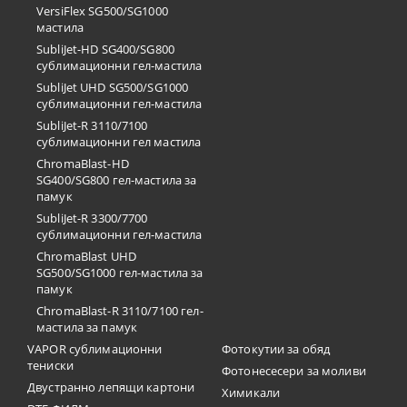
VersiFlex SG500/SG1000
мастила
SubliJet-HD SG400/SG800
сублимационни гел-мастила
SubliJet UHD SG500/SG1000
сублимационни гел-мастила
SubliJet-R 3110/7100
сублимационни гел мастила
ChromaBlast-HD
SG400/SG800 гел-мастила за
памук
SubliJet-R 3300/7700
сублимационни гел-мастила
ChromaBlast UHD
SG500/SG1000 гел-мастила за
памук
ChromaBlast-R 3110/7100 гел-
мастила за памук
VAPOR сублимационни
Фотокутии за обяд
тениски
Фотонесесери за моливи
Двустранно лепящи картони
Химикали