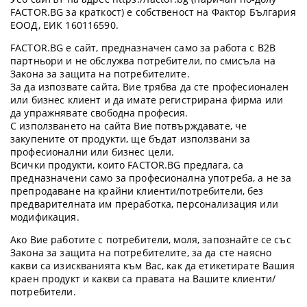
FACTOR.BG за краткост) е собственост на Фактор България
ЕООД, ЕИК 160116590.
FACTOR.BG е сайт, предназначен само за работа с B2B
партньори и не обслужва потребители, по смисъла на
Закона за защита на потребителите.
За да изпозвате сайта, Вие трябва да сте професионален
или бизнес клиент и да имате регистрирана фирма или
да упражнявате свободна професия.
С използването на сайта Вие потвърждавате, че
закупените от продукти, ще бъдат използвани за
професионални или бизнес цели.
Всички продукти, които FACTOR.BG предлага, са
предназначени само за професионална употреба, а не за
препродаване на крайни клиенти/потребители, без
предварителната им преработка, персонализация или
модификация.
Ако Вие работите с потребители, моля, запознайте се със
Закона за защита на потребителите, за да сте наясно
какви са изискванията към Вас, как да етикетирате Вашия
краен продукт и какви са правата на Вашите клиенти/
потребители.