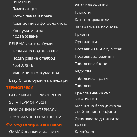
гилотини
Рамки за снимки
Ламинатори
Плакети
Топъл печат и преге
Ключодържатели
Комплекти за фотоблокчета
Закачалка за ключове
Консумативи за
Гривни
подвързване
Орнаменти
PELEMAN фотоалбуми
Поставки за Sticky Notes
Термично подвързване
Поставка за визитки
Подвързване с телбод
Tабелки за бюро
Peel & Stick
Баджове
Машини и консумативи
Табелки за врати
Easy Gifts албуми и календари
Табелки
ТЕРМОПРЕСИ
Кръгла значка със
GEO KNIGHT ТЕРМОПРЕСИ
закопчалка
SEFA ТЕРМОПРЕСИ
Магнитна бяла дъска за
ПОМОЩНИ МАТЕРИАЛИ
съобщения, графици
TRANSMATIC ТЕРМОПРЕСИ
Окачалка за дръжка за
Фото-сувенири, заготовки
врата
GAMAX значки и магнити
Клипборд