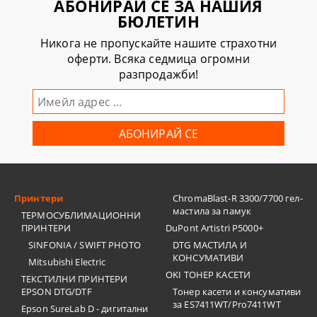
АБОНИРАЙ СЕ ЗА НАШИЯ
БЮЛЕТИН
Никога не пропускайте нашите страхотни
оферти. Всяка седмица огромни
разпродажби!
Принтери
ChromaBlast-R 3300/7700 гел-
мастила за памук
ТЕРМОСУБЛИМАЦИОННИ
ПРИНТЕРИ
DuPont Artistri P5000+
SINFONIA / SWIFT PHOTO
DTG МАСТИЛА И
КОНСУМАТИВИ
Mitsubishi Electric
OKI ТОНЕР КАСЕТИ
ТЕКСТИЛНИ ПРИНТЕРИ
EPSON DTG/DTF
Тонер касети и консумативи
за ES7411WT/Pro7411WT
Epson SureLab D - дигитални