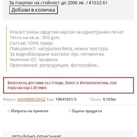
За покупки на стойност до 2000 лв. / €1022.61
FineArt тежък офортен картон за едностранен печат
Тегло на кв.м.: 350 gsm
Състав: 100% памук
Повърхност: натурално бяла, нежна текстура
За воднобазирани мастила: dye, пигментни
Налични ICC профили
Приложение: репродукции, фотографии...
Безплатна доставка със Спиди, Еконт и Интерлогистика, при
поръчка над 130 евро.
Марка:
HAHNEMUEHLE
Код:
10641651-5
Тегло:
0.160
кг
Изпрати на приятел
Оцени продукта
ДЕТАЙЛНО ОПИСАНИЕ