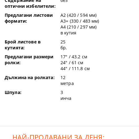
Съдържание на
без
оптични избелители:
Предлагани листови
A2 (420 / 594 мм)
формати:
A3+ (330 / 483 мм)
A4 (210 / 297 мм)
в кутия
Брой листове в
25
кутията:
бр.
Предлагани размери
17" / 43.2 см
ролки:
24" / 61 см
44" / 111.8 см
Дължина на ролката:
12
метра
Шпула:
3
инча
НАЙ-ПРОДАВАНИ ЗА ДЕНЯ: