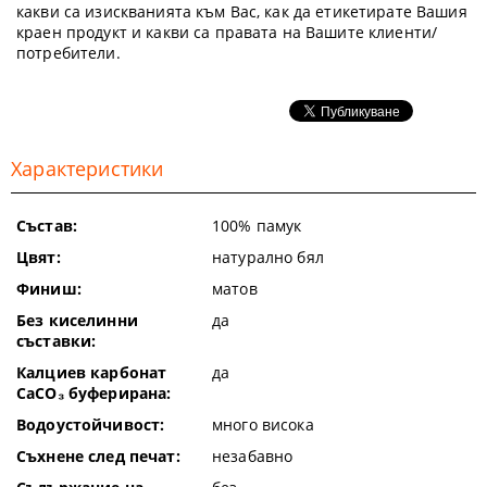
какви са изискванията към Вас, как да етикетирате Вашия
краен продукт и какви са правата на Вашите клиенти/
потребители.
Характеристики
Състав:
100% памук
Цвят:
натурално бял
Финиш:
матов
Без киселинни
да
съставки:
Калциев карбонат
да
CaCO₃ буферирана:
Водоустойчивост:
много висока
Съхнене след печат:
незабавно