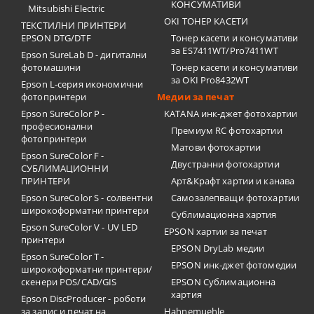
КОНСУМАТИВИ
Mitsubishi Electric
OKI ТОНЕР КАСЕТИ
ТЕКСТИЛНИ ПРИНТЕРИ
EPSON DTG/DTF
Тонер касети и консумативи
за ES7411WT/Pro7411WT
Epson SureLab D - дигитални
фотомашини
Тонер касети и консумативи
за OKI Pro8432WT
Epson L-серия икономични
фотопринтери
Медии за печат
Epson SureColor P -
KATANA инк-джет фотохартии
професионални
Премиум RC фотохартии
фотопринтери
Матови фотохартии
Epson SureColor F -
Двустранни фотохартии
СУБЛИМАЦИОННИ
ПРИНТЕРИ
Арт&Крафт хартии и канава
Epson SureColor S - солвентни
Самозалепващи фотохартии
широкоформатни принтери
Сублимационна хартия
Epson SureColor V - UV LED
EPSON хартии за печат
принтери
EPSON DryLab медии
Epson SureColor T -
EPSON инк-джет фотомедии
широкоформатни принтери/
скенери POS/CAD/GIS
EPSON Сублимационна
хартия
Epson DiscProducer - роботи
за запис и печат на
Hahnemuehle