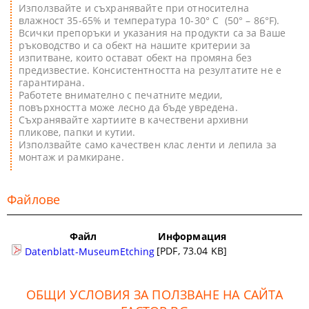
Използвайте и съхранявайте при относителна
влажност 35-65% и температура 10-30° C (50° – 86°F).
Всички препоръки и указания на продукти са за Ваше
ръководство и са обект на нашите критерии за
изпитване, които остават обект на промяна без
предизвестие. Консистентността на резултатите не е
гарантирана.
Работете внимателно с печатните медии,
повърхността може лесно да бъде увредена.
Съхранявайте хартиите в качествени архивни
пликове, папки и кутии.
Използвайте само качествен клас ленти и лепила за
монтаж и рамкиране.
Файлове
Файл
Информация
[PDF, 73.04 KB]
Datenblatt-MuseumEtching
ОБЩИ УСЛОВИЯ ЗА ПОЛЗВАНЕ НА САЙТА