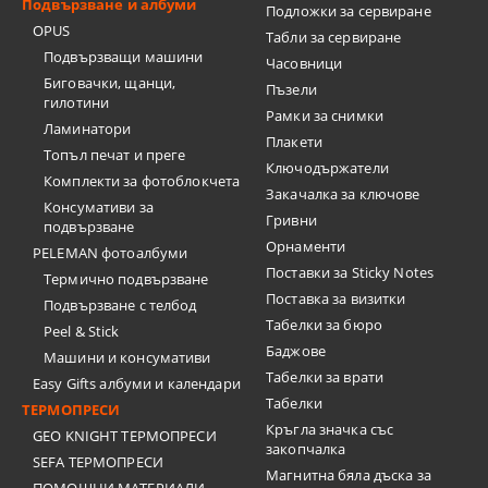
Подвързване и албуми
Подложки за сервиране
OPUS
Табли за сервиране
Подвързващи машини
Часовници
Биговачки, щанци,
Пъзели
гилотини
Рамки за снимки
Ламинатори
Плакети
Топъл печат и преге
Ключодържатели
Комплекти за фотоблокчета
Закачалка за ключове
Консумативи за
Гривни
подвързване
Орнаменти
PELEMAN фотоалбуми
Поставки за Sticky Notes
Термично подвързване
Поставка за визитки
Подвързване с телбод
Tабелки за бюро
Peel & Stick
Баджове
Машини и консумативи
Табелки за врати
Easy Gifts албуми и календари
Табелки
ТЕРМОПРЕСИ
Кръгла значка със
GEO KNIGHT ТЕРМОПРЕСИ
закопчалка
SEFA ТЕРМОПРЕСИ
Магнитна бяла дъска за