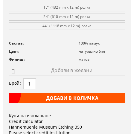
17'' (432 mm x 12 m) ролка
24'' (610 mm x 12 m) ролка
44'' (1118 mm x 12 m) ролка
Състав:
100% памук
Цвят:
натурално бял
Финиш:
матов
Добави в желани
Брой:
Купи на изплащане
Credit calculator
Hahnemuehle Museum Etching 350
Please select credit institution