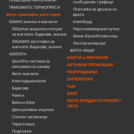
ПОМОЩНИ МАТЕРИАЛИ
съобщения, графици
TRANSMATIC ТЕРМОПРЕСИ
Окачалка за дръжка за
Фото-сувенири, заготовки
врата
GAMAX значки и магнити
Клипборд
IDGamax машини и опции
Персонализирани кутии
за магнити, баджове, значки
Мини баскетболен кош
IDGAMAX заготовки за
Листов материал
магнити, баджове, значки
ФОТО-ЧАШИ
ADVENTA
КНИГИ и ОБУЧЕНИЯ
QuickPro система за
АКТИВНИ ПРОМОЦИИ
изпъване на канава
РАЗПРОДАЖБА
Фото магнити
ЛИТЕРАТУРА
Ключодържатели
Test
Баджове
БЛОГ
Рамки
ФОТО ПРОДУКТИ ПРОЛЕТ/
Вижън блок
ЛЯТО
Декоративни играчки
Стенни часовници
Термочашa
Подложки