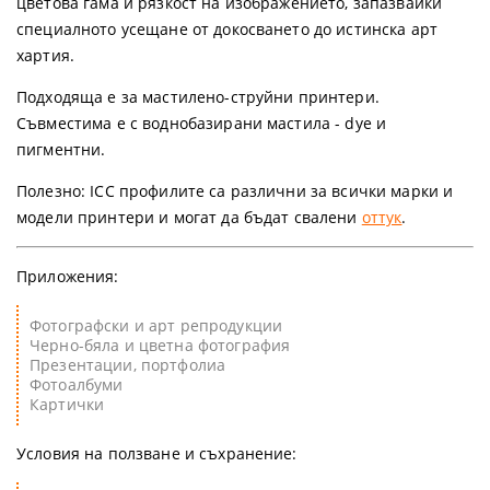
цветова гама и рязкост на изображението, запазвайки
специалното усещане от докосването до истинска арт
хартия.
Подходяща е за мастилено-струйни принтери.
Съвместима е с воднобазирани мастила - dye и
пигментни.
Полезно:
ICC профилите са различни за всички марки и
модели принтери и могат да бъдат свалени
оттук
.
Приложения:
Фотографски и арт репродукции
Черно-бяла и цветна фотография
Презентации, портфолиа
Фотоалбуми
Картички
Условия на ползване и съхранение: