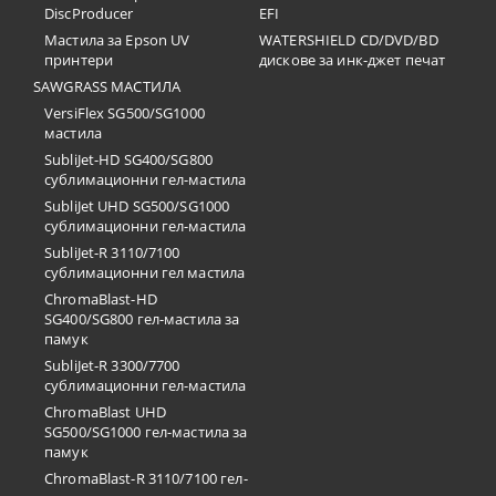
DiscProducer
EFI
Мастила за Epson UV
WATERSHIELD CD/DVD/BD
принтери
дискове за инк-джет печат
SAWGRASS МАСТИЛА
VersiFlex SG500/SG1000
мастила
SubliJet-HD SG400/SG800
сублимационни гел-мастила
SubliJet UHD SG500/SG1000
сублимационни гел-мастила
SubliJet-R 3110/7100
сублимационни гел мастила
ChromaBlast-HD
SG400/SG800 гел-мастила за
памук
SubliJet-R 3300/7700
сублимационни гел-мастила
ChromaBlast UHD
SG500/SG1000 гел-мастила за
памук
ChromaBlast-R 3110/7100 гел-