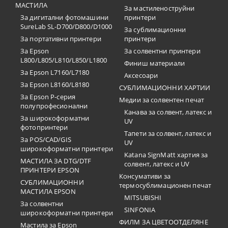
МАСТИЛА
За мастиленоструйни
За дигитални фотомашини
принтери
SureLab SL-D700/D800/D1000
За сублимационни
За портативни принтери
принтери
За Epson
За солвентни принтери
L800/L805/L810/L850/L1800
Финиш материали
За Epson L7160/L7180
Аксесоари
За Epson L8160/L8180
СУБЛИМАЦИОННИ ХАРТИИ
За Epson P-серия
Медии за солвентен печат
полупрофесионални
Канава за солвент, латекс и
За широкоформатни
UV
фотопринтери
Тапети за солвент, латекс и
За POS/CAD/GIS
UV
широкоформатни принтери
Katana SignMatt хартия за
МАСТИЛА ЗА DTG/DTF
солвент, латекс и UV
ПРИНТЕРИ EPSON
Консумативи за
СУБЛИМАЦИОННИ
термосублимационен печат
МАСТИЛА EPSON
MITSUBISHI
За солвентни
SINFONIA
широкоформатни принтери
ФИЛМ ЗА ЦВЕТООТДЕЛЯНЕ
Мастила за Epson