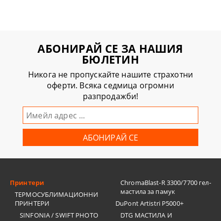
АБОНИРАЙ СЕ ЗА НАШИЯ
БЮЛЕТИН
Никога не пропускайте нашите страхотни
оферти. Всяка седмица огромни
разпродажби!
Принтери
ChromaBlast-R 3300/7700 гел-
мастила за памук
ТЕРМОСУБЛИМАЦИОННИ
ПРИНТЕРИ
DuPont Artistri P5000+
SINFONIA / SWIFT PHOTO
DTG МАСТИЛА И