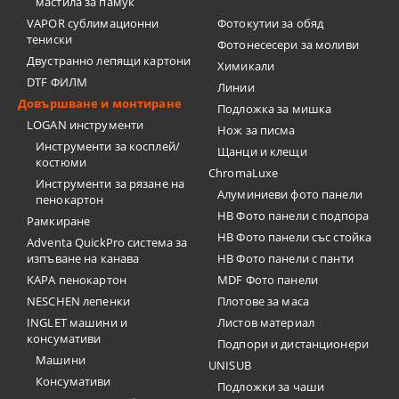
мастила за памук
VAPOR сублимационни
Фотокутии за обяд
тениски
Фотонесесери за моливи
Двустранно лепящи картони
Химикали
DTF ФИЛМ
Линии
Довършване и монтиране
Подложка за мишка
LOGAN инструменти
Нож за писма
Инструменти за косплей/
Щанци и клещи
костюми
ChromaLuxe
Инструменти за рязане на
Алуминиеви фото панели
пенокартон
HB Фото панели с подпора
Рамкиране
HB Фото панели със стойка
Adventa QuickPro система за
изпъване на канава
HB Фото панели с панти
KAPA пенокартон
MDF Фото панели
NESCHEN лепенки
Плотове за маса
INGLET машини и
Листов материал
консумативи
Подпори и дистанционери
Машини
UNISUB
Консумативи
Подложки за чаши