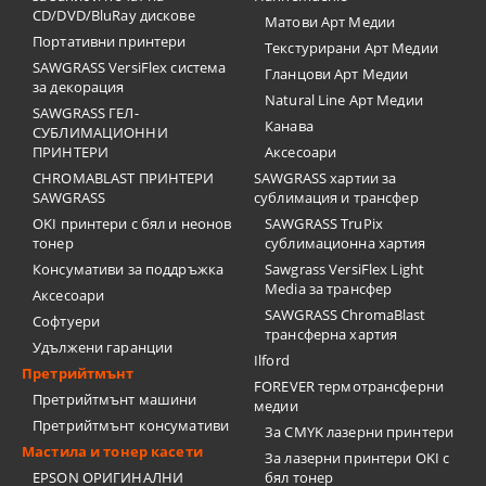
CD/DVD/BluRay дискове
Матови Арт Медии
Портативни принтери
Текстурирани Арт Медии
SAWGRASS VersiFlex система
Гланцови Арт Медии
за декорация
Natural Line Арт Медии
SAWGRASS ГЕЛ-
Канава
СУБЛИМАЦИОННИ
ПРИНТЕРИ
Аксесоари
CHROMABLAST ПРИНТЕРИ
SAWGRASS хартии за
SAWGRASS
сублимация и трансфер
OKI принтери с бял и неонов
SAWGRASS TruPix
тонер
сублимационна хартия
Консумативи за поддръжка
Sawgrass VersiFlex Light
Media за трансфер
Аксесоари
SAWGRASS ChromaBlast
Софтуери
трансферна хартия
Удължени гаранции
Ilford
Претрийтмънт
FOREVER термотрансферни
Претрийтмънт машини
медии
Претрийтмънт консумативи
За CMYK лазерни принтери
Мастила и тонер касети
За лазерни принтери OKI с
EPSON ОРИГИНАЛНИ
бял тонер