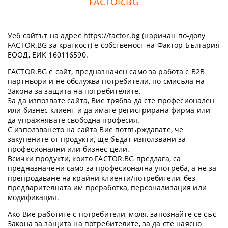
FACTOR.BG
Уеб сайтът на адрес https://factor.bg (наричан по-долу
FACTOR.BG за краткост) е собственост на Фактор България
ЕООД, ЕИК 160116590.
FACTOR.BG е сайт, предназначен само за работа с B2B
партньори и не обслужва потребители, по смисъла на
Закона за защита на потребителите.
За да изпозвате сайта, Вие трябва да сте професионален
или бизнес клиент и да имате регистрирана фирма или
да упражнявате свободна професия.
С използването на сайта Вие потвърждавате, че
закупените от продукти, ще бъдат използвани за
професионални или бизнес цели.
Всички продукти, които FACTOR.BG предлага, са
предназначени само за професионална употреба, а не за
препродаване на крайни клиенти/потребители, без
предварителната им преработка, персонализация или
модификация.
Ако Вие работите с потребители, моля, запознайте се със
Закона за защита на потребителите, за да сте наясно