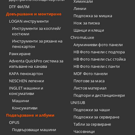
Химикали
DTF ФИЛМ
Линии
Довършване и монтиране
Подложка за мишка
LOGAN инструменти
Нож за писма
Инструменти за косплей/
Щанци и клещи
костюми
ChromaLuxe
Инструменти за рязане на
Алуминиеви фото панели
пенокартон
HB Фото панели с подпора
Рамкиране
HB Фото панели със стойка
Adventa QuickPro система за
изпъване на канава
HB Фото панели с панти
KAPA пенокартон
MDF Фото панели
NESCHEN лепенки
Плотове за маса
INGLET машини и
Листов материал
консумативи
Подпори и дистанционери
Машини
UNISUB
Консумативи
Подложки за чаши
Подвързване и албуми
Подложки за сервиране
OPUS
Табли за сервиране
Подвързващи машини
Часовници