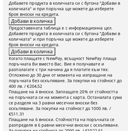
Добавете продукта в количката си с бутона "Добави в
количката" и при поръчка ще можете да изберете
броя вноски на кредита.
Предоставената таблица е с информационна цел.
Добавете продукта в количката си с бутона "Добави в
количката" и при поръчка ще можете да изберете
броя вноски на кредита.
Когато плащате с NewPay, всъщност NewPay плаща
поръчката Ви вместо Вас. Вие я получавате и
разполагате с три начина да я платите към тях:
Отложено до 30 дни от момента на изпращане на
поръчката без оскъпяване. За покупки на стойност до
400 лв. / €204,52
Плащане на 4 вноски. Заплащате 20% от стойността
на поръчката си на момента с карта. Останалата сума
се разделя на 3 равни месечни вноски без
оскъпяване. За покупки на стойност до 1000 лв. /
€511.31
Плащане на 6 вноски. Стойността на поръчката се
разпределя в 6 равни месечни вноски с оскъпяване.
За покупки на стойност до 2000 лв. / €1022.61