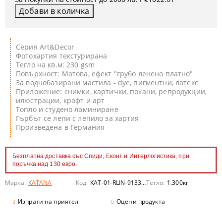
Серия Art&Decor
Фотохартия текстурирана
Тегло на кв.м: 230 gsm
Повърхност: Матова, ефект "грубо ленено платно"
За воднобазирани мастила - dye, пигментни, латекс
Приложение: снимки, картички, покани, репродукции,
илюстрации, крафт и арт
Топло и студено ламиниране
Гърбът се лепи с лепило за хартия
Произведена в Германия
Безплатна доставка със Спиди, Еконт и Интерлогистика, при
поръчка над 130 евро.
Марка:
KATANA
Код:
KAT-01-RLIN-913360
Тегло:
1.300
кг
Изпрати на приятел
Оцени продукта