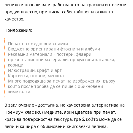
лепило и позволява изработването на красиви и полезни
продукти лесно, при ниска себестойност и отлично
качество.
Приложения:
Печат на ежедневни снимки
Бюджетно ориентирани фтокниги и албуми
Рекламни материали - постери, флаери,
презентационни материали, продуктови каталози,
корици
Илюстрации, крафт и арт
Картички, покани, менюта
Много подходяща за печат на изображения, върху
които после трябва да се пише с обикновени
химикалки.
В заключение - достъпна, но качествена алтернатива на
Премиум клас (RC) медиите, ярки цветове при печат,
красива повърхностна текстура, гръб, който може да се
лепи и кашира с обикновени книговезки лепила.