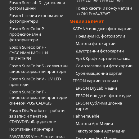
за ES7411WT/Pro7411WT
Epson SureLab D - дигитални
фотомашини
Тонер касети и консумативи
за OKI Pro8432WT
Epson L-серия икономични
фотопринтери
Медии за печат
Epson SureColor P -
KATANA инк-джет фотохартии
професионални
Премиум RC фотохартии
фотопринтери
Матови фотохартии
Epson SureColor F -
Двустранни фотохартии
СУБЛИМАЦИОННИ
ПРИНТЕРИ
Арт&Крафт хартии и канава
Epson SureColor S - солвентни
Самозалепващи фотохартии
широкоформатни принтери
Сублимационна хартия
Epson SureColor V - UV LED
EPSON хартии за печат
принтери
EPSON DryLab медии
Epson SureColor T -
EPSON инк-джет фотомедии
широкоформатни принтери/
скенери POS/CAD/GIS
EPSON Сублимационна
хартия
Epson DiscProducer - роботи
за запис и печат на
Hahnemuehle
CD/DVD/BluRay дискове
Матови Арт Медии
Портативни принтери
Текстурирани Арт Медии
SAWGRASS VersiFlex система
Гланцови Арт Медии