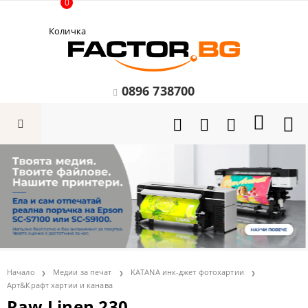
0
Количка
0896 738700
Начало
Медии за печат
KATANA инк-джет фотохартии
Арт&Крафт хартии и канава
Raw Linen 230