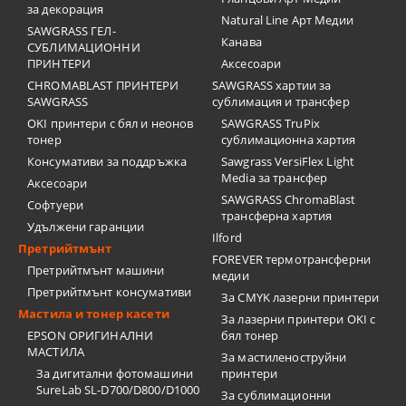
за декорация
Natural Line Арт Медии
SAWGRASS ГЕЛ-
Канава
СУБЛИМАЦИОННИ
ПРИНТЕРИ
Аксесоари
CHROMABLAST ПРИНТЕРИ
SAWGRASS хартии за
SAWGRASS
сублимация и трансфер
OKI принтери с бял и неонов
SAWGRASS TruPix
тонер
сублимационна хартия
Консумативи за поддръжка
Sawgrass VersiFlex Light
Media за трансфер
Аксесоари
SAWGRASS ChromaBlast
Софтуери
трансферна хартия
Удължени гаранции
Ilford
Претрийтмънт
FOREVER термотрансферни
Претрийтмънт машини
медии
Претрийтмънт консумативи
За CMYK лазерни принтери
Мастила и тонер касети
За лазерни принтери OKI с
EPSON ОРИГИНАЛНИ
бял тонер
МАСТИЛА
За мастиленоструйни
За дигитални фотомашини
принтери
SureLab SL-D700/D800/D1000
За сублимационни