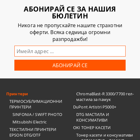
АБОНИРАЙ СЕ ЗА НАШИЯ
БЮЛЕТИН
Никога не пропускайте нашите страхотни
оферти. Всяка седмица огромни
разпродажби!
Принтери
ChromaBlast-R 3300/7700 гел-
мастила за памук
ТЕРМОСУБЛИМАЦИОННИ
ПРИНТЕРИ
DuPont Artistri P5000+
SINFONIA / SWIFT PHOTO
DTG МАСТИЛА И
КОНСУМАТИВИ
Mitsubishi Electric
OKI ТОНЕР КАСЕТИ
ТЕКСТИЛНИ ПРИНТЕРИ
EPSON DTG/DTF
Тонер касети и консумативи