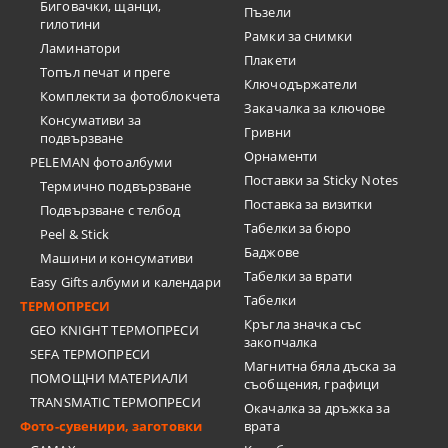
Биговачки, щанци,
Пъзели
гилотини
Рамки за снимки
Ламинатори
Плакети
Топъл печат и преге
Ключодържатели
Комплекти за фотоблокчета
Закачалка за ключове
Консумативи за
Гривни
подвързване
Орнаменти
PELEMAN фотоалбуми
Поставки за Sticky Notes
Термично подвързване
Поставка за визитки
Подвързване с телбод
Tабелки за бюро
Peel & Stick
Баджове
Машини и консумативи
Табелки за врати
Easy Gifts албуми и календари
Табелки
ТЕРМОПРЕСИ
Кръгла значка със
GEO KNIGHT ТЕРМОПРЕСИ
закопчалка
SEFA ТЕРМОПРЕСИ
Магнитна бяла дъска за
ПОМОЩНИ МАТЕРИАЛИ
съобщения, графици
TRANSMATIC ТЕРМОПРЕСИ
Окачалка за дръжка за
Фото-сувенири, заготовки
врата