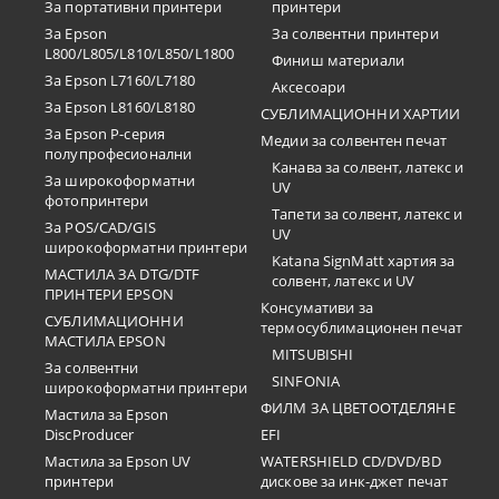
За портативни принтери
принтери
За Epson
За солвентни принтери
L800/L805/L810/L850/L1800
Финиш материали
За Epson L7160/L7180
Аксесоари
За Epson L8160/L8180
СУБЛИМАЦИОННИ ХАРТИИ
За Epson P-серия
Медии за солвентен печат
полупрофесионални
Канава за солвент, латекс и
За широкоформатни
UV
фотопринтери
Тапети за солвент, латекс и
За POS/CAD/GIS
UV
широкоформатни принтери
Katana SignMatt хартия за
МАСТИЛА ЗА DTG/DTF
солвент, латекс и UV
ПРИНТЕРИ EPSON
Консумативи за
СУБЛИМАЦИОННИ
термосублимационен печат
МАСТИЛА EPSON
MITSUBISHI
За солвентни
SINFONIA
широкоформатни принтери
ФИЛМ ЗА ЦВЕТООТДЕЛЯНЕ
Мастила за Epson
DiscProducer
EFI
Мастила за Epson UV
WATERSHIELD CD/DVD/BD
принтери
дискове за инк-джет печат