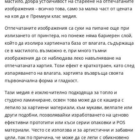
мастило, добра устойчивост на стареене на отпечатаните
изображения - всичко това, само за малка част от цената
на коя да е Премиум клас медия.
Отпечатаните изображения са сухи на пипане още при
излизането от принтера, но понеже няма бариерен слой,
който да изолира хартиената база от влагата, съдържаща
се в мастилото, възможно е, при много тъмни
изображения да се наблюдава леко навълняване на
отпечатаната хартия. Този ефект е краткотраен, като след
изпаряването на влагата, хартията възвръща своята
първоначална форма и гладкост.
Тази медия е изключително подходяща за топло и
студено ламиниране, освен това може да се кашира с
лепило за хартиени материали, към мукави, велпапе или
други подобни, позволявайки изработването на ценово
ефективни прототипи или къси серии опаковки и POS
материали. Често се използва и за артистични и забавни
цели, пак по причина, че може да се лепи с обикновено