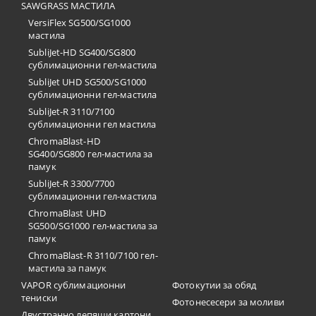
SAWGRASS МАСТИЛА
VersiFlex SG500/SG1000
мастила
SubliJet-HD SG400/SG800
сублимационни гел-мастила
SubliJet UHD SG500/SG1000
сублимационни гел-мастила
SubliJet-R 3110/7100
сублимационни гел мастила
ChromaBlast-HD
SG400/SG800 гел-мастила за
памук
SubliJet-R 3300/7700
сублимационни гел-мастила
ChromaBlast UHD
SG500/SG1000 гел-мастила за
памук
ChromaBlast-R 3110/7100 гел-
мастила за памук
VAPOR сублимационни
Фотокутии за обяд
тениски
Фотонесесери за моливи
Двустранно лепящи картони