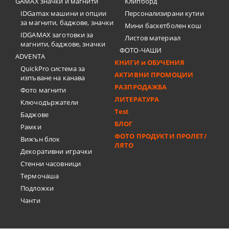
GAMAX значки и магнити
Клипборд
IDGamax машини и опции
Персонализирани кутии
за магнити, баджове, значки
Мини баскетболен кош
IDGAMAX заготовки за
Листов материал
магнити, баджове, значки
ФОТО-ЧАШИ
ADVENTA
КНИГИ и ОБУЧЕНИЯ
QuickPro система за
АКТИВНИ ПРОМОЦИИ
изпъване на канава
РАЗПРОДАЖБА
Фото магнити
ЛИТЕРАТУРА
Ключодържатели
Test
Баджове
БЛОГ
Рамки
ФОТО ПРОДУКТИ ПРОЛЕТ/
Вижън блок
ЛЯТО
Декоративни играчки
Стенни часовници
Термочашa
Подложки
Чанти