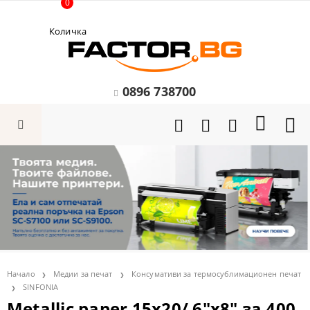
0
Количка
0896 738700
Начало
Медии за печат
Консумативи за термосублимационен печат
SINFONIA
Metallic paper 15x20/ 6"x8" за 400