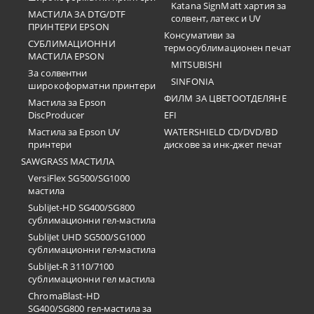
Katana SignMatt хартия за
МАСТИЛА ЗА DTG/DTF
солвент, латекс и UV
ПРИНТЕРИ EPSON
Консумативи за
СУБЛИМАЦИОННИ
термосублимационен печат
МАСТИЛА EPSON
MITSUBISHI
За солвентни
SINFONIA
широкоформатни принтери
ФИЛМ ЗА ЦВЕТООТДЕЛЯНЕ
Мастила за Epson
DiscProducer
EFI
Мастила за Epson UV
WATERSHIELD CD/DVD/BD
принтери
дискове за инк-джет печат
SAWGRASS МАСТИЛА
VersiFlex SG500/SG1000
мастила
SubliJet-HD SG400/SG800
сублимационни гел-мастила
SubliJet UHD SG500/SG1000
сублимационни гел-мастила
SubliJet-R 3110/7100
сублимационни гел мастила
ChromaBlast-HD
SG400/SG800 гел-мастила за