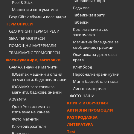
Tабелки за бюро
Peel & Stick
Баджове
Машини и консумативи
Табелки за врати
Easy Gifts албуми и календари
Табелки
ТЕРМОПРЕСИ
Кръгла значка със
GEO KNIGHT ТЕРМОПРЕСИ
закопчалка
SEFA ТЕРМОПРЕСИ
Магнитна бяла дъска за
ПОМОЩНИ МАТЕРИАЛИ
съобщения, графици
TRANSMATIC ТЕРМОПРЕСИ
Окачалка за дръжка за
Фото-сувенири, заготовки
врата
GAMAX значки и магнити
Клипборд
IDGamax машини и опции
Персонализирани кутии
за магнити, баджове, значки
Мини баскетболен кош
IDGAMAX заготовки за
Листов материал
магнити, баджове, значки
ФОТО-ЧАШИ
ADVENTA
КНИГИ и ОБУЧЕНИЯ
QuickPro система за
АКТИВНИ ПРОМОЦИИ
изпъване на канава
РАЗПРОДАЖБА
Фото магнити
ЛИТЕРАТУРА
Ключодържатели
Test
Баджове