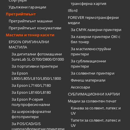
Софтуери
трансферна хартия
Удължени гаранции
Ilford
Претрийтмънт
FOREVER термотрансферни
Претрийтмънт машини
медии
Претрийтмънт консумативи
За CMYK лазерни принтери
Мастила и тонер касети
За лазерни принтери OKI с
EPSON ОРИГИНАЛНИ
бял тонер
МАСТИЛА
За мастиленоструйни
За дигитални фотомашини
принтери
SureLab SL-D700/D800/D1000
За сублимационни
За портативни принтери
принтери
За Epson
За солвентни принтери
L800/L805/L810/L850/L1800
Финиш материали
За Epson L7160/L7180
Аксесоари
За Epson L8160/L8180
СУБЛИМАЦИОННИ ХАРТИИ
За Epson P-серия
Медии за солвентен печат
полупрофесионални
Канава за солвент, латекс и
За широкоформатни
UV
фотопринтери
Тапети за солвент, латекс и
За POS/CAD/GIS
UV
широкоформатни принтери