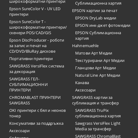
широкоформатни принтери
Сублимационна хартия
Epson SureColor V - UV LED
EPSON хартии за печат
принтери
EPSON DryLab медии
Epson SureColor T -
EPSON инк-джет фотомедии
широкоформатни принтери/
скенери POS/CAD/GIS
EPSON Сублимационна
хартия
Epson DiscProducer - роботи
за запис и печат на
Hahnemuehle
CD/DVD/BluRay дискове
Матови Арт Медии
Портативни принтери
Текстурирани Арт Медии
SAWGRASS VersiFlex система
Гланцови Арт Медии
за декорация
Natural Line Арт Медии
SAWGRASS ГЕЛ-
Канава
СУБЛИМАЦИОННИ
ПРИНТЕРИ
Аксесоари
CHROMABLAST ПРИНТЕРИ
SAWGRASS хартии за
SAWGRASS
сублимация и трансфер
OKI принтери с бял и неонов
SAWGRASS TruPix
тонер
сублимационна хартия
Консумативи за поддръжка
Sawgrass VersiFlex Light
Media за трансфер
Аксесоари
SAWGRASS ChromaBlast