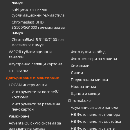
памук
SubliJet-R 3300/7700
сублимационни гел-мастила
ChromaBlast UHD
SG500/SG1000 гел-мастила за
памук
ChromaBlast-R 3110/7100 гел-
мастила за памук
VAPOR сублимационни
Фотокутии за обяд
тениски
Фотонесесери за моливи
Двустранно лепящи картони
Химикали
DTF ФИЛМ
Линии
Довършване и монтиране
Подложка за мишка
LOGAN инструменти
Нож за писма
Инструменти за косплей/
Щанци и клещи
костюми
ChromaLuxe
Инструменти за рязане на
Алуминиеви фото панели
пенокартон
HB Фото панели с подпора
Рамкиране
HB Фото панели със стойка
Adventa QuickPro система за
изпъване на канава
HB Фото панели с панти