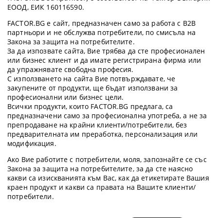
ЕООД, ЕИК 160116590.
FACTOR.BG е сайт, предназначен само за работа с B2B
партньори и не обслужва потребители, по смисъла на
Закона за защита на потребителите.
За да изпозвате сайта, Вие трябва да сте професионален
или бизнес клиент и да имате регистрирана фирма или
да упражнявате свободна професия.
С използването на сайта Вие потвърждавате, че
закупените от продукти, ще бъдат използвани за
професионални или бизнес цели.
Всички продукти, които FACTOR.BG предлага, са
предназначени само за професионална употреба, а не за
препродаване на крайни клиенти/потребители, без
предварителната им преработка, персонализация или
модификация.
Ако Вие работите с потребители, моля, запознайте се със
Закона за защита на потребителите, за да сте наясно
какви са изискванията към Вас, как да етикетирате Вашия
краен продукт и какви са правата на Вашите клиенти/
потребители.