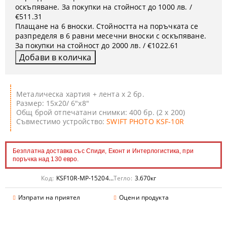
оскъпяване. За покупки на стойност до 1000 лв. /
€511.31
Плащане на 6 вноски. Стойността на поръчката се
разпределя в 6 равни месечни вноски с оскъпяване.
За покупки на стойност до 2000 лв. / €1022.61
Металическа хартия + лента x 2 бр.
Размер: 15x20/ 6"x8"
Общ брой отпечатани снимки: 400 бр. (2 х 200)
Съвместимо устройство:
SWIFT PHOTO KSF-10R
Безплатна доставка със Спиди, Еконт и Интерлогистика, при
поръчка над 130 евро.
Код:
KSF10R-MP-1520400
Тегло:
3.670
кг
Изпрати на приятел
Оцени продукта