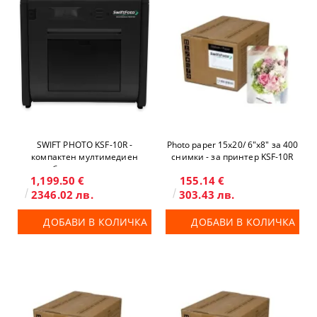
SWIFT PHOTO KSF-10R -
Photo paper 15x20/ 6"x8" за 400
компактен мултимедиен
снимки - за принтер KSF-10R
термосублимационен принтер
1,199.50 €
155.14 €
6"
2346.02 лв.
303.43 лв.
ДОБАВИ В КОЛИЧКА
ДОБАВИ В КОЛИЧКА