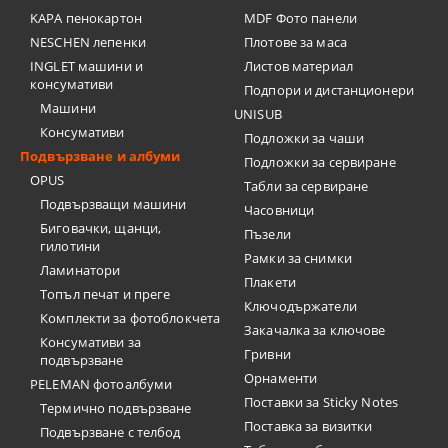
KAPA пенокартон
MDF Фото панели
NESCHEN лепенки
Плотове за маса
INGLET машини и
Листов материал
консумативи
Подпори и дистанционери
Машини
UNISUB
Консумативи
Подложки за чаши
Подвързване и албуми
Подложки за сервиране
OPUS
Табли за сервиране
Подвързващи машини
Часовници
Биговачки, щанци,
Пъзели
гилотини
Рамки за снимки
Ламинатори
Плакети
Топъл печат и преге
Ключодържатели
Комплекти за фотоблокчета
Закачалка за ключове
Консумативи за
Гривни
подвързване
Орнаменти
PELEMAN фотоалбуми
Поставки за Sticky Notes
Термично подвързване
Поставка за визитки
Подвързване с телбод