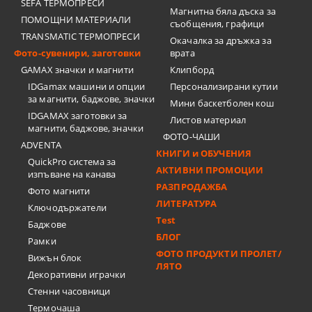
SEFA ТЕРМОПРЕСИ
Магнитна бяла дъска за
ПОМОЩНИ МАТЕРИАЛИ
съобщения, графици
TRANSMATIC ТЕРМОПРЕСИ
Окачалка за дръжка за
Фото-сувенири, заготовки
врата
GAMAX значки и магнити
Клипборд
IDGamax машини и опции
Персонализирани кутии
за магнити, баджове, значки
Мини баскетболен кош
IDGAMAX заготовки за
Листов материал
магнити, баджове, значки
ФОТО-ЧАШИ
ADVENTA
КНИГИ и ОБУЧЕНИЯ
QuickPro система за
АКТИВНИ ПРОМОЦИИ
изпъване на канава
РАЗПРОДАЖБА
Фото магнити
ЛИТЕРАТУРА
Ключодържатели
Test
Баджове
БЛОГ
Рамки
ФОТО ПРОДУКТИ ПРОЛЕТ/
Вижън блок
ЛЯТО
Декоративни играчки
Стенни часовници
Термочашa