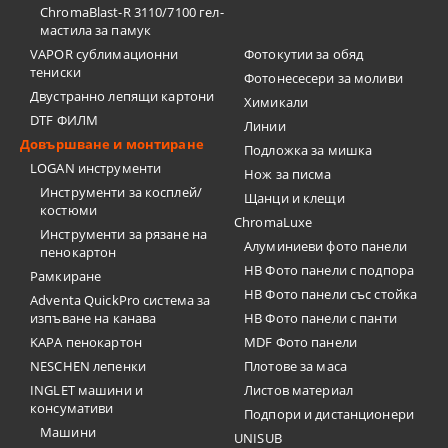
ChromaBlast-R 3110/7100 гел-
мастила за памук
VAPOR сублимационни
Фотокутии за обяд
тениски
Фотонесесери за моливи
Двустранно лепящи картони
Химикали
DTF ФИЛМ
Линии
Довършване и монтиране
Подложка за мишка
LOGAN инструменти
Нож за писма
Инструменти за косплей/
Щанци и клещи
костюми
ChromaLuxe
Инструменти за рязане на
Алуминиеви фото панели
пенокартон
HB Фото панели с подпора
Рамкиране
HB Фото панели със стойка
Adventa QuickPro система за
изпъване на канава
HB Фото панели с панти
KAPA пенокартон
MDF Фото панели
NESCHEN лепенки
Плотове за маса
INGLET машини и
Листов материал
консумативи
Подпори и дистанционери
Машини
UNISUB