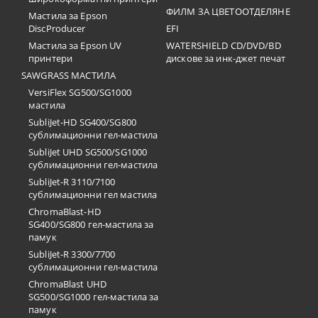
ФИЛМ ЗА ЦВЕТООТДЕЛЯНЕ
Мастила за Epson
DiscProducer
EFI
Мастила за Epson UV
WATERSHIELD CD/DVD/BD
принтери
дискове за инк-джет печат
SAWGRASS МАСТИЛА
VersiFlex SG500/SG1000
мастила
SubliJet-HD SG400/SG800
сублимационни гел-мастила
SubliJet UHD SG500/SG1000
сублимационни гел-мастила
SubliJet-R 3110/7100
сублимационни гел мастила
ChromaBlast-HD
SG400/SG800 гел-мастила за
памук
SubliJet-R 3300/7700
сублимационни гел-мастила
ChromaBlast UHD
SG500/SG1000 гел-мастила за
памук