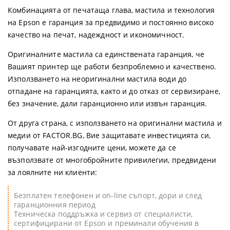
Комбинацията от печатаща глава, мастила и технология
на Epson е гаранция за предвидимо и постоянно високо
качество на печат, надеждност и икономичност.
Оригиналните мастила са единствената гаранция, че
Вашият принтер ще работи безпроблемно и качествено.
Използването на неоригинални мастила води до
отпадане на гаранцията, както и до отказ от сервизиране,
без значение, дали гаранционно или извън гаранция.
От друга страна, с използването на оригинални мастила и
медии от FACTOR.BG, Вие защитавате инвестицията си,
получавате най-изгодните цени, можете да се
възползвате от многобройните привилегии, предвидени
за лоялните ни клиенти:
Безплатен телефонен и on-line съпорт, дори и след
гаранционния период
Техническа поддръжка и сервиз от специалисти,
сертифицирани от Epson и преминали обучения в