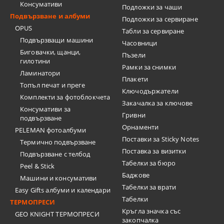
Консумативи
Подложки за чаши
Подвързване и албуми
Подложки за сервиране
OPUS
Табли за сервиране
Подвързващи машини
Часовници
Биговачки, щанци,
Пъзели
гилотини
Рамки за снимки
Ламинатори
Плакети
Топъл печат и преге
Ключодържатели
Комплекти за фотоблокчета
Закачалка за ключове
Консумативи за
Гривни
подвързване
Орнаменти
PELEMAN фотоалбуми
Поставки за Sticky Notes
Термично подвързване
Поставка за визитки
Подвързване с телбод
Tабелки за бюро
Peel & Stick
Баджове
Машини и консумативи
Табелки за врати
Easy Gifts албуми и календари
Табелки
ТЕРМОПРЕСИ
Кръгла значка със
GEO KNIGHT ТЕРМОПРЕСИ
закопчалка