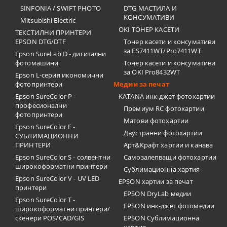
SINFONIA / SWIFT PHOTO
DTG МАСТИЛА И
КОНСУМАТИВИ
Mitsubishi Electric
OKI ТОНЕР КАСЕТИ
ТЕКСТИЛНИ ПРИНТЕРИ
EPSON DTG/DTF
Тонер касети и консумативи
за ES7411WT/Pro7411WT
Epson SureLab D - дигитални
фотомашини
Тонер касети и консумативи
за OKI Pro8432WT
Epson L-серия икономични
фотопринтери
Медии за печат
Epson SureColor P -
KATANA инк-джет фотохартии
професионални
Премиум RC фотохартии
фотопринтери
Матови фотохартии
Epson SureColor F -
Двустранни фотохартии
СУБЛИМАЦИОННИ
ПРИНТЕРИ
Арт&Крафт хартии и канава
Epson SureColor S - солвентни
Самозалепващи фотохартии
широкоформатни принтери
Сублимационна хартия
Epson SureColor V - UV LED
EPSON хартии за печат
принтери
EPSON DryLab медии
Epson SureColor T -
EPSON инк-джет фотомедии
широкоформатни принтери/
скенери POS/CAD/GIS
EPSON Сублимационна