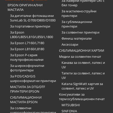
За лазерни принтери OKI с
EPSON ОРИГИНАЛНИ
бял тонер
МАСТИЛА
За мастиленоструйни
За дигитални фотомашини
принтери
SureLab SL-D700/D800/D1000
За сублимационни
За портативни принтери
принтери
За Epson
За солвентни принтери
L800/L805/L810/L850/L1800
Финиш материали
За Epson L7160/L7180
Аксесоари
За Epson L8160/L8180
СУБЛИМАЦИОННИ ХАРТИИ
За Epson P-серия
Медии за солвентен печат
полупрофесионални
Канава за солвент, латекс и
За широкоформатни
UV
фотопринтери
Тапети за солвент, латекс и
За POS/CAD/GIS
UV
широкоформатни принтери
Katana SignMatt хартия за
МАСТИЛА ЗА DTG/DTF
солвент, латекс и UV
ПРИНТЕРИ EPSON
Консумативи за
СУБЛИМАЦИОННИ
термосублимационен печат
МАСТИЛА EPSON
MITSUBISHI
За солвентни
SINFONIA
широкоформатни принтери