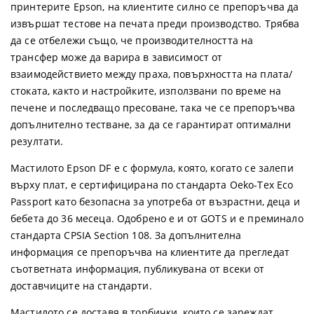
принтерите Epson, на клиентите силно се препоръчва да
извършат тестове на печата преди производство. Трябва
да се отбележи също, че производителността на
трансфер може да варира в зависимост от
взаимодействието между праха, повърхността на плата/
стоката, както и настройките, използвани по време на
печене и последващо пресоване, така че се препоръчва
допълнително тестване, за да се гарантират оптимални
резултати.
Мастилото Epson DF е с формула, която, когато се залепи
върху плат, е сертифицирана по стандарта Oeko-Tex Eco
Passport като безопасна за употреба от възрастни, деца и
бебета до 36 месеца. Одобрено е и от GOTS и е преминало
стандарта CPSIA Section 108. За допълнителна
информация се препоръчва на клиентите да прегледат
съответната информация, публикувана от всеки от
доставчиците на стандарти.
Мастилото се доставя в торбички, които се зареждат