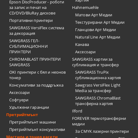
хартия
Epson DiscProducer - роботи
за запис и печат на
Hahnemuehle
CD/DVD/BluRay дискове
Матови Арт Медии
Портативни принтери
Текстурирани Арт Медии
SAWGRASS VersiFlex система
Гланцови Арт Медии
за декорация
Natural Line Арт Медии
SAWGRASS ГЕЛ-
Канава
СУБЛИМАЦИОННИ
ПРИНТЕРИ
Аксесоари
CHROMABLAST ПРИНТЕРИ
SAWGRASS хартии за
SAWGRASS
сублимация и трансфер
OKI принтери с бял и неонов
SAWGRASS TruPix
тонер
сублимационна хартия
Консумативи за поддръжка
Sawgrass VersiFlex Light
Media за трансфер
Аксесоари
SAWGRASS ChromaBlast
Софтуери
трансферна хартия
Удължени гаранции
Ilford
Претрийтмънт
FOREVER термотрансферни
Претрийтмънт машини
медии
Претрийтмънт консумативи
За CMYK лазерни принтери
Мастила и тонер касети