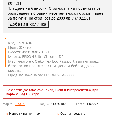
€511.31
Плащане на 6 вноски. Стойността на поръчката се
разпределя в 6 равни месечни вноски с оскъпяване.
За покупки на стойност до 2000 лв. / €1022.61
Код: T57U400
Цвят: Жълто
Вместимост: плик 1.6 L
Марка: EPSON UltraChrome DF
Мастилото е с Oeko-Tex Eco Passport, гарантиращ
безопасност за възрастни, деца и бебета до 36
месеца
Предназначена за: EPSON SC-G6000
Безплатна доставка със Спиди, Еконт и Интерлогистика, при
поръчка над 130 евро.
Марка:
EPSON
Код:
C13T57U400
Тегло:
1.600
кг
Изпрати на приятел
Оцени продукта