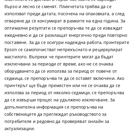
бързо и лесно се сменят. Пликчетата трябва да се
използват преди датата, посочена на опаковката, а след
отваряне да се консумират в рамките на една година. За
оптимални резултати се препоръчва те да се изваждат
ежедневно и да се разклащат енергично преди повторно
поставяне. За да се осигури надеждна работа, принтерите
Epson се самопочистват непрекъснато и рециркулират
мастилото. Въпреки че принтерите могат да бъдат
изключвани за периоди от време, ако не се очаква
оборудването да се използва за период от повече от
седмица, се препоръчва те да се оставят включени. Ако
принтерът ще бъде преместен или не се очаква да се
използва за период от няколко седмици, се препоръчва
да се извърши процес на удължено изключване. За
допълнителна информация се препоръчва на
собствениците да преглеждат ръководството за
потребителя и редовно да проверяват онлайн за
актуализации.