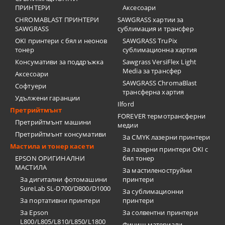
ПРИНТЕРИ
Аксесоари
CHROMABLAST ПРИНТЕРИ
SAWGRASS хартии за
SAWGRASS
сублимация и трансфер
OKI принтери с бял и неонов
SAWGRASS TruPix
тонер
сублимационна хартия
Консумативи за поддръжка
Sawgrass VersiFlex Light
Media за трансфер
Аксесоари
SAWGRASS ChromaBlast
Софтуери
трансферна хартия
Удължени гаранции
Ilford
Претрийтмънт
FOREVER термотрансферни
Претрийтмънт машини
медии
Претрийтмънт консумативи
За CMYK лазерни принтери
Мастила и тонер касети
За лазерни принтери OKI с
EPSON ОРИГИНАЛНИ
бял тонер
МАСТИЛА
За мастиленоструйни
За дигитални фотомашини
принтери
SureLab SL-D700/D800/D1000
За сублимационни
За портативни принтери
принтери
За Epson
За солвентни принтери
L800/L805/L810/L850/L1800
Финиш материали