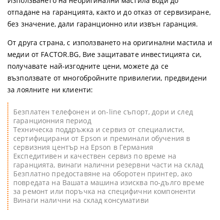
Използването на неоригинални мастила води до
отпадане на гаранцията, както и до отказ от сервизиране,
без значение, дали гаранционно или извън гаранция.
От друга страна, с използването на оригинални мастила и
медии от FACTOR.BG, Вие защитавате инвестицията си,
получавате най-изгодните цени, можете да се
възползвате от многобройните привилегии, предвидени
за лоялните ни клиенти:
Безплатен телефонен и on-line съпорт, дори и след
гаранционния период
Техническа поддръжка и сервиз от специалисти,
сертифицирани от Epson и преминали обучения в
сервизния център на Epson в Германия
Експедитивен и качествен сервиз по време на
гаранцията, винаги налични резервни части на склад
Безплатно предоставяне на оборотен принтер, ако
повредата на Вашата машина изисква по-дълго време
за ремонт или поръчка на специфични компоненти
Винаги налични на склад консумативи