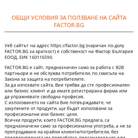
ОБЩИ УСЛОВИЯ ЗА ПОЛЗВАНЕ НА САЙТА
FACTOR.BG
Уеб сайтът на адрес https://factor.bg (наричан по-долу
FACTOR.BG за краткост) е собственост на Фактор България
ЕООД, ЕИК 160116590.
FACTOR.BG е сайт, предназначен само за работа с B2B
партньори и не обслужва потребители, по смисъла на
Закона за защита на потребителите.
За да изпозвате сайта, Вие трябва да сте професионален
или бизнес клиент и да имате регистрирана фирма или
да упражнявате свободна професия.
С използването на сайта Вие потвърждавате, че
закупените от продукти, ще бъдат използвани за
професионални или бизнес цели.
Всички продукти, които FACTOR.BG предлага, са
предназначени само за професионална употреба, а не за
препродаване на крайни клиенти/потребители, без
предварителната им преработка, персонализация или