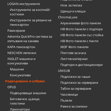
LOGAN инструменти
Нож за писма
Инструменти за косплей/
Щанци и клещи
костюми
ChromaLuxe
Инструменти за рязане на
Алуминиеви фото панели
пенокартон
HB Фото панели с подпора
Рамкиране
HB Фото панели със стойка
Adventa QuickPro система за
изпъване на канава
HB Фото панели с панти
KAPA пенокартон
MDF Фото панели
NESCHEN лепенки
Плотове за маса
INGLET машини и
Листов материал
консумативи
Подпори и дистанционери
Машини
UNISUB
Консумативи
Подложки за чаши
Подвързване и албуми
Подложки за сервиране
OPUS
Табли за сервиране
Подвързващи машини
Часовници
Биговачки, щанци,
Пъзели
гилотини
Рамки за снимки
Ламинатори