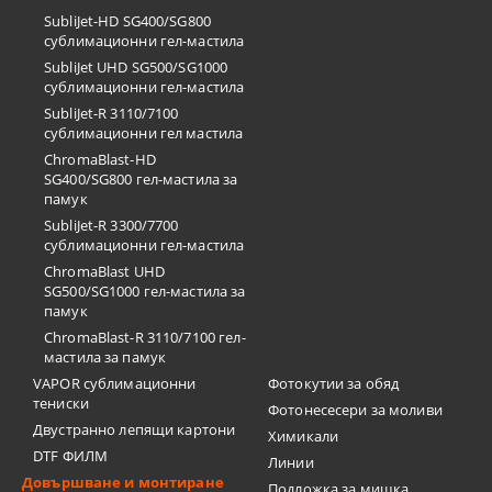
SubliJet-HD SG400/SG800
сублимационни гел-мастила
SubliJet UHD SG500/SG1000
сублимационни гел-мастила
SubliJet-R 3110/7100
сублимационни гел мастила
ChromaBlast-HD
SG400/SG800 гел-мастила за
памук
SubliJet-R 3300/7700
сублимационни гел-мастила
ChromaBlast UHD
SG500/SG1000 гел-мастила за
памук
ChromaBlast-R 3110/7100 гел-
мастила за памук
VAPOR сублимационни
Фотокутии за обяд
тениски
Фотонесесери за моливи
Двустранно лепящи картони
Химикали
DTF ФИЛМ
Линии
Довършване и монтиране
Подложка за мишка