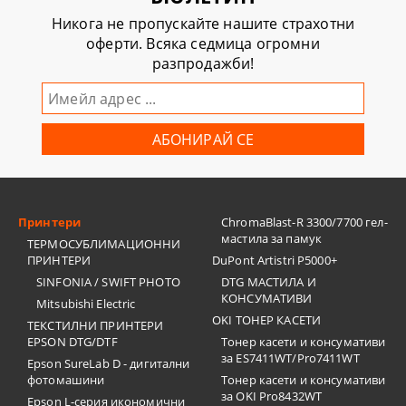
Никога не пропускайте нашите страхотни
оферти. Всяка седмица огромни
разпродажби!
Принтери
ChromaBlast-R 3300/7700 гел-
мастила за памук
ТЕРМОСУБЛИМАЦИОННИ
ПРИНТЕРИ
DuPont Artistri P5000+
SINFONIA / SWIFT PHOTO
DTG МАСТИЛА И
КОНСУМАТИВИ
Mitsubishi Electric
OKI ТОНЕР КАСЕТИ
ТЕКСТИЛНИ ПРИНТЕРИ
EPSON DTG/DTF
Тонер касети и консумативи
за ES7411WT/Pro7411WT
Epson SureLab D - дигитални
фотомашини
Тонер касети и консумативи
за OKI Pro8432WT
Epson L-серия икономични