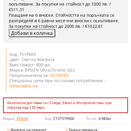
оскъпяване. За покупки на стойност до 1000 лв. /
€511.31
Плащане на 6 вноски. Стойността на поръчката се
разпределя в 6 равни месечни вноски с оскъпяване.
За покупки на стойност до 2000 лв. / €1022.61
Код: T51P600
Цвят: Светла Магента
Вместимост: 800 мл
Марка: EPSON UltraChrome GS3
Предназначена за:
SC-S9100
Специална цена при по-голямо потребление -
попитайте ни
Безплатна доставка със Спиди, Еконт и Интерлогистика, при
поръчка над 130 евро.
Марка:
EPSON
Код:
C13T51P600
Тегло:
0.980
кг
Изпрати на приятел
Оцени продукта