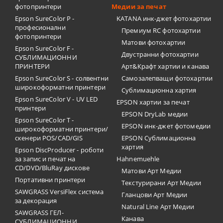
фотопринтери
Медии за печат
Epson SureColor P -
KATANA инк-джет фотохартии
професионални
Премиум RC фотохартии
фотопринтери
Матови фотохартии
Epson SureColor F -
Двустранни фотохартии
СУБЛИМАЦИОННИ
ПРИНТЕРИ
Арт&Крафт хартии и канава
Epson SureColor S - солвентни
Самозалепващи фотохартии
широкоформатни принтери
Сублимационна хартия
Epson SureColor V - UV LED
EPSON хартии за печат
принтери
EPSON DryLab медии
Epson SureColor T -
EPSON инк-джет фотомедии
широкоформатни принтери/
скенери POS/CAD/GIS
EPSON Сублимационна
хартия
Epson DiscProducer - роботи
за запис и печат на
Hahnemuehle
CD/DVD/BluRay дискове
Матови Арт Медии
Портативни принтери
Текстурирани Арт Медии
SAWGRASS VersiFlex система
Гланцови Арт Медии
за декорация
Natural Line Арт Медии
SAWGRASS ГЕЛ-
Канава
СУБЛИМАЦИОННИ