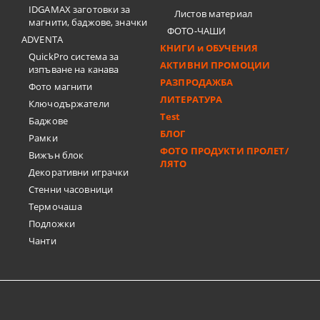
IDGAMAX заготовки за
Листов материал
магнити, баджове, значки
ФОТО-ЧАШИ
ADVENTA
КНИГИ и ОБУЧЕНИЯ
QuickPro система за
АКТИВНИ ПРОМОЦИИ
изпъване на канава
РАЗПРОДАЖБА
Фото магнити
ЛИТЕРАТУРА
Ключодържатели
Test
Баджове
БЛОГ
Рамки
ФОТО ПРОДУКТИ ПРОЛЕТ/
Вижън блок
ЛЯТО
Декоративни играчки
Стенни часовници
Термочашa
Подложки
Чанти