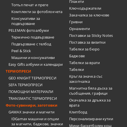
Плакети
Топъл печат и преге
Ключодържатели
Комплекти за фотоблокчета
Закачалка за ключове
Консумативи за
Гривни
подвързване
Орнаменти
PELEMAN фотоалбуми
Поставки за Sticky Notes
Термично подвързване
Поставка за визитки
Подвързване с телбод
Tабелки за бюро
Peel & Stick
Баджове
Машини и консумативи
Табелки за врати
Easy Gifts албуми и календари
Табелки
ТЕРМОПРЕСИ
Кръгла значка със
GEO KNIGHT ТЕРМОПРЕСИ
закопчалка
SEFA ТЕРМОПРЕСИ
Магнитна бяла дъска за
ПОМОЩНИ МАТЕРИАЛИ
съобщения, графици
TRANSMATIC ТЕРМОПРЕСИ
Окачалка за дръжка за
Фото-сувенири, заготовки
врата
GAMAX значки и магнити
Клипборд
IDGamax машини и опции
Персонализирани кутии
за магнити, баджове, значки
Мини баскетболен кош