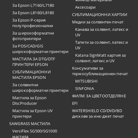
За Epson L7160/L7180
Аксесоари
За Epson L8160/L8180
СУБЛИМАЦИОННИ ХАРТИИ
За Epson P-серия
Медии за солвентен печат
полупрофесионални
Канава за солвент, латекс и
За широкоформатни
UV
фотопринтери
Тапети за солвент, латекс и
За POS/CAD/GIS
UV
широкоформатни принтери
Katana SignMatt хартия за
МАСТИЛА ЗА DTG/DTF
солвент, латекс и UV
ПРИНТЕРИ EPSON
Консумативи за
СУБЛИМАЦИОННИ
термосублимационен печат
МАСТИЛА EPSON
MITSUBISHI
За солвентни
SINFONIA
широкоформатни принтери
ФИЛМ ЗА ЦВЕТООТДЕЛЯНЕ
Мастила за Epson
DiscProducer
EFI
Мастила за Epson UV
WATERSHIELD CD/DVD/BD
принтери
дискове за инк-джет печат
SAWGRASS МАСТИЛА
VersiFlex SG500/SG1000
мастила