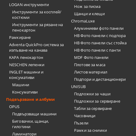
LOGAN инструменти
Нож за писма
Инструменти за косплей/
Щанци и клещи
костюми
ChromaLuxe
Инструменти за рязане на
Алуминиеви фото панели
пенокартон
HB Фото панели с подпора
Рамкиране
HB Фото панели със стойка
Adventa QuickPro система за
изпъване на канава
HB Фото панели с панти
KAPA пенокартон
MDF Фото панели
NESCHEN лепенки
Плотове за маса
INGLET машини и
Листов материал
консумативи
Подпори и дистанционери
Машини
UNISUB
Консумативи
Подложки за чаши
Подвързване и албуми
Подложки за сервиране
OPUS
Табли за сервиране
Подвързващи машини
Часовници
Биговачки, щанци,
Пъзели
гилотини
Рамки за снимки
Ламинатори