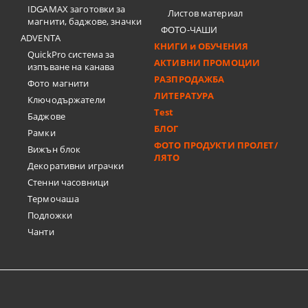
IDGAMAX заготовки за
Листов материал
магнити, баджове, значки
ФОТО-ЧАШИ
ADVENTA
КНИГИ и ОБУЧЕНИЯ
QuickPro система за
АКТИВНИ ПРОМОЦИИ
изпъване на канава
РАЗПРОДАЖБА
Фото магнити
ЛИТЕРАТУРА
Ключодържатели
Test
Баджове
БЛОГ
Рамки
ФОТО ПРОДУКТИ ПРОЛЕТ/
Вижън блок
ЛЯТО
Декоративни играчки
Стенни часовници
Термочашa
Подложки
Чанти