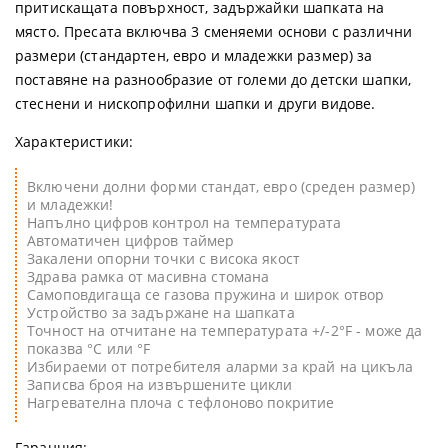
притискащата повърхност, задържайки шапката на
място. Пресата включва 3 сменяеми основи с различни
размери (стандартен, евро и младежки размер) за
поставяне на разнообразие от големи до детски шапки,
стеснени и нископрофилни шапки и други видове.
Характеристики:
Включени долни форми стандат, евро (среден размер)
и младежки!
Напълно цифров контрол на температурата
Автоматичен цифров таймер
Закалени опорни точки с висока якост
Здрава рамка от масивна стомана
Самоповдигаща се газова пружина и широк отвор
Устройство за задържане на шапката
Точност на отчитане на температурата +/-2°F - може да
показва °C или °F
Избираеми от потребителя аларми за край на цикъла
Записва броя на извършените цикли
Нагревателна плоча с тефлоново покритие
Гаранция: