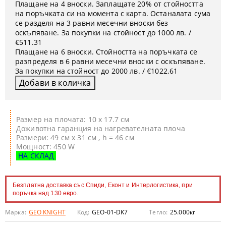
Плащане на 4 вноски. Заплащате 20% от стойността
на поръчката си на момента с карта. Останалата сума
се разделя на 3 равни месечни вноски без
оскъпяване. За покупки на стойност до 1000 лв. /
€511.31
Плащане на 6 вноски. Стойността на поръчката се
разпределя в 6 равни месечни вноски с оскъпяване.
За покупки на стойност до 2000 лв. / €1022.61
Размер на плочата: 10 x 17.7 см
Доживотна гаранция на нагревателната плоча
Размери: 49 см х 31 см , h = 46 см
Мощност: 450 W
НА СКЛАД
Безплатна доставка със Спиди, Еконт и Интерлогистика, при
поръчка над 130 евро.
Марка:
GEO KNIGHT
Код:
GEO-01-DK7
Тегло:
25.000
кг