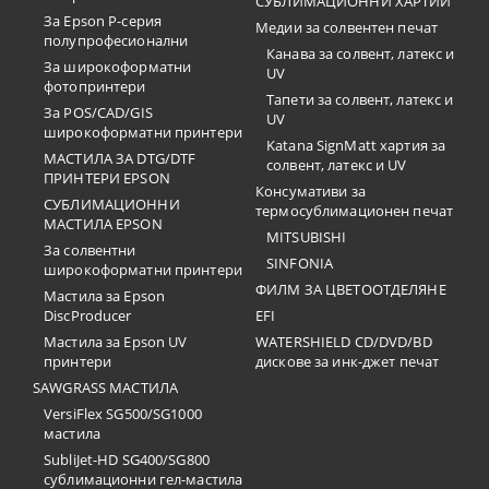
СУБЛИМАЦИОННИ ХАРТИИ
За Epson P-серия
Медии за солвентен печат
полупрофесионални
Канава за солвент, латекс и
За широкоформатни
UV
фотопринтери
Тапети за солвент, латекс и
За POS/CAD/GIS
UV
широкоформатни принтери
Katana SignMatt хартия за
МАСТИЛА ЗА DTG/DTF
солвент, латекс и UV
ПРИНТЕРИ EPSON
Консумативи за
СУБЛИМАЦИОННИ
термосублимационен печат
МАСТИЛА EPSON
MITSUBISHI
За солвентни
SINFONIA
широкоформатни принтери
ФИЛМ ЗА ЦВЕТООТДЕЛЯНЕ
Мастила за Epson
DiscProducer
EFI
Мастила за Epson UV
WATERSHIELD CD/DVD/BD
принтери
дискове за инк-джет печат
SAWGRASS МАСТИЛА
VersiFlex SG500/SG1000
мастила
SubliJet-HD SG400/SG800
сублимационни гел-мастила