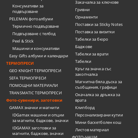
Закачалка за ключове
Консумативи за
Гривни
подвързване
Орнаменти
PELEMAN фотоалбуми
Поставки за Sticky Notes
Термично подвързване
Поставка за визитки
Подвързване с телбод
Tабелки за бюро
Peel & Stick
Баджове
Машини и консумативи
Табелки за врати
Easy Gifts албуми и календари
Табелки
ТЕРМОПРЕСИ
Кръгла значка със
GEO KNIGHT ТЕРМОПРЕСИ
закопчалка
SEFA ТЕРМОПРЕСИ
Магнитна бяла дъска за
ПОМОЩНИ МАТЕРИАЛИ
съобщения, графици
TRANSMATIC ТЕРМОПРЕСИ
Окачалка за дръжка за
Фото-сувенири, заготовки
врата
GAMAX значки и магнити
Клипборд
IDGamax машини и опции
Персонализирани кутии
за магнити, баджове, значки
Мини баскетболен кош
IDGAMAX заготовки за
Листов материал
магнити, баджове, значки
ФОТО-ЧАШИ