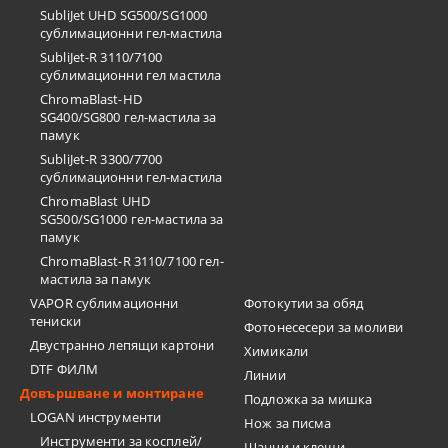
SubliJet UHD SG500/SG1000
сублимационни гел-мастила
SubliJet-R 3110/7100
сублимационни гел мастила
ChromaBlast-HD
SG400/SG800 гел-мастила за
памук
SubliJet-R 3300/7700
сублимационни гел-мастила
ChromaBlast UHD
SG500/SG1000 гел-мастила за
памук
ChromaBlast-R 3110/7100 гел-
мастила за памук
VAPOR сублимационни
Фотокутии за обяд
тениски
Фотонесесери за моливи
Двустранно лепящи картони
Химикали
DTF ФИЛМ
Линии
Довършване и монтиране
Подложка за мишка
LOGAN инструменти
Нож за писма
Инструменти за косплей/
Щанци и клещи