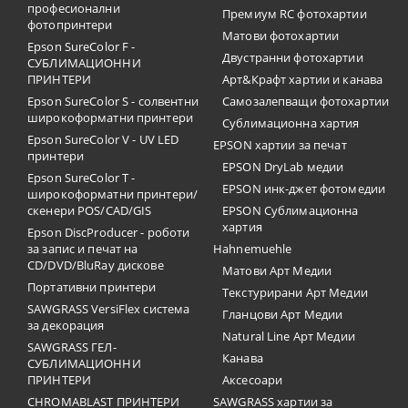
професионални
Премиум RC фотохартии
фотопринтери
Матови фотохартии
Epson SureColor F -
Двустранни фотохартии
СУБЛИМАЦИОННИ
ПРИНТЕРИ
Арт&Крафт хартии и канава
Epson SureColor S - солвентни
Самозалепващи фотохартии
широкоформатни принтери
Сублимационна хартия
Epson SureColor V - UV LED
EPSON хартии за печат
принтери
EPSON DryLab медии
Epson SureColor T -
EPSON инк-джет фотомедии
широкоформатни принтери/
скенери POS/CAD/GIS
EPSON Сублимационна
хартия
Epson DiscProducer - роботи
за запис и печат на
Hahnemuehle
CD/DVD/BluRay дискове
Матови Арт Медии
Портативни принтери
Текстурирани Арт Медии
SAWGRASS VersiFlex система
Гланцови Арт Медии
за декорация
Natural Line Арт Медии
SAWGRASS ГЕЛ-
Канава
СУБЛИМАЦИОННИ
ПРИНТЕРИ
Аксесоари
CHROMABLAST ПРИНТЕРИ
SAWGRASS хартии за