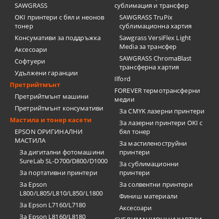
SAWGRASS
сублимация и трансфер
OKI принтери с бял и неонов
SAWGRASS TruPix
тонер
сублимационна хартия
Консумативи за поддръжка
Sawgrass VersiFlex Light
Media за трансфер
Аксесоари
SAWGRASS ChromaBlast
Софтуери
трансферна хартия
Удължени гаранции
Ilford
Претрийтмънт
FOREVER термотрансферни
Претрийтмънт машини
медии
Претрийтмънт консумативи
За CMYK лазерни принтери
Мастила и тонер касети
За лазерни принтери OKI с
EPSON ОРИГИНАЛНИ
бял тонер
МАСТИЛА
За мастиленоструйни
За дигитални фотомашини
принтери
SureLab SL-D700/D800/D1000
За сублимационни
За портативни принтери
принтери
За Epson
За солвентни принтери
L800/L805/L810/L850/L1800
Финиш материали
За Epson L7160/L7180
Аксесоари
За Epson L8160/L8180