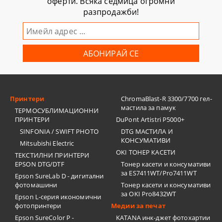
оферти. Всяка седмица огромни
разпродажби!
Принтери
ChromaBlast-R 3300/7700 гел-
мастила за памук
ТЕРМОСУБЛИМАЦИОННИ
ПРИНТЕРИ
DuPont Artistri P5000+
SINFONIA / SWIFT PHOTO
DTG МАСТИЛА И
КОНСУМАТИВИ
Mitsubishi Electric
OKI ТОНЕР КАСЕТИ
ТЕКСТИЛНИ ПРИНТЕРИ
EPSON DTG/DTF
Тонер касети и консумативи
за ES7411WT/Pro7411WT
Epson SureLab D - дигитални
фотомашини
Тонер касети и консумативи
за OKI Pro8432WT
Epson L-серия икономични
фотопринтери
Медии за печат
Epson SureColor P -
KATANA инк-джет фотохартии