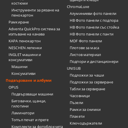
костюми
ChromaLuxe
Инструменти за рязане на
Алуминиеви фото панели
пенокартон
HB Фото панели с подпора
Рамкиране
HB Фото панели със стойка
Adventa QuickPro система за
изпъване на канава
HB Фото панели с панти
KAPA пенокартон
MDF Фото панели
NESCHEN лепенки
Плотове за маса
INGLET машини и
Листов материал
консумативи
Подпори и дистанционери
Машини
UNISUB
Консумативи
Подложки за чаши
Подвързване и албуми
Подложки за сервиране
OPUS
Табли за сервиране
Подвързващи машини
Часовници
Биговачки, щанци,
Пъзели
гилотини
Рамки за снимки
Ламинатори
Плакети
Топъл печат и преге
Ключодържатели
Комплекти за фотоблокчета