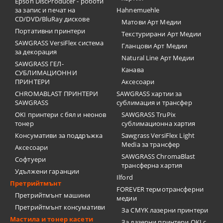
Epson DiscProducer - роботи
за запис и печат на
Hahnemuehle
CD/DVD/BluRay дискове
Матови Арт Медии
Портативни принтери
Текстурирани Арт Медии
SAWGRASS VersiFlex система
Гланцови Арт Медии
за декорация
Natural Line Арт Медии
SAWGRASS ГЕЛ-
Канава
СУБЛИМАЦИОННИ
ПРИНТЕРИ
Аксесоари
CHROMABLAST ПРИНТЕРИ
SAWGRASS хартии за
SAWGRASS
сублимация и трансфер
OKI принтери с бял и неонов
SAWGRASS TruPix
тонер
сублимационна хартия
Консумативи за поддръжка
Sawgrass VersiFlex Light
Media за трансфер
Аксесоари
SAWGRASS ChromaBlast
Софтуери
трансферна хартия
Удължени гаранции
Ilford
Претрийтмънт
FOREVER термотрансферни
Претрийтмънт машини
медии
Претрийтмънт консумативи
За CMYK лазерни принтери
Мастила и тонер касети
За лазерни принтери OKI с