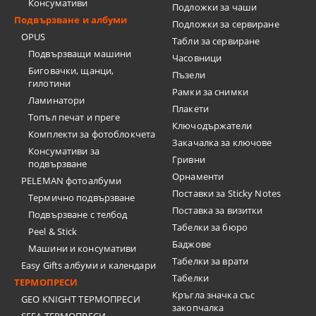
Консумативи
Подложки за чаши
Подвързване и албуми
Подложки за сервиране
OPUS
Табли за сервиране
Подвързващи машини
Часовници
Биговачки, щанци,
Пъзели
гилотини
Рамки за снимки
Ламинатори
Плакети
Топъл печат и преге
Ключодържатели
Комплекти за фотоблокчета
Закачалка за ключове
Консумативи за
Гривни
подвързване
Орнаменти
PELEMAN фотоалбуми
Поставки за Sticky Notes
Термично подвързване
Поставка за визитки
Подвързване с телбод
Tабелки за бюро
Peel & Stick
Баджове
Машини и консумативи
Табелки за врати
Easy Gifts албуми и календари
Табелки
ТЕРМОПРЕСИ
Кръгла значка със
GEO KNIGHT ТЕРМОПРЕСИ
закопчалка