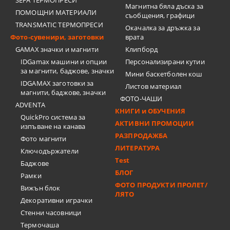
SEFA ТЕРМОПРЕСИ
Магнитна бяла дъска за
ПОМОЩНИ МАТЕРИАЛИ
съобщения, графици
TRANSMATIC ТЕРМОПРЕСИ
Окачалка за дръжка за
Фото-сувенири, заготовки
врата
GAMAX значки и магнити
Клипборд
IDGamax машини и опции
Персонализирани кутии
за магнити, баджове, значки
Мини баскетболен кош
IDGAMAX заготовки за
Листов материал
магнити, баджове, значки
ФОТО-ЧАШИ
ADVENTA
КНИГИ и ОБУЧЕНИЯ
QuickPro система за
АКТИВНИ ПРОМОЦИИ
изпъване на канава
РАЗПРОДАЖБА
Фото магнити
ЛИТЕРАТУРА
Ключодържатели
Test
Баджове
БЛОГ
Рамки
ФОТО ПРОДУКТИ ПРОЛЕТ/
Вижън блок
ЛЯТО
Декоративни играчки
Стенни часовници
Термочашa