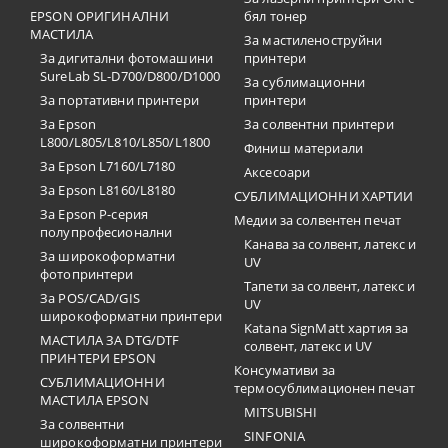
EPSON ОРИГИНАЛНИ
бял тонер
МАСТИЛА
За мастиленоструйни
За дигитални фотомашини
принтери
SureLab SL-D700/D800/D1000
За сублимационни
За портативни принтери
принтери
За Epson
За солвентни принтери
L800/L805/L810/L850/L1800
Финиш материали
За Epson L7160/L7180
Аксесоари
За Epson L8160/L8180
СУБЛИМАЦИОННИ ХАРТИИ
За Epson P-серия
Медии за солвентен печат
полупрофесионални
Канава за солвент, латекс и
За широкоформатни
UV
фотопринтери
Тапети за солвент, латекс и
За POS/CAD/GIS
UV
широкоформатни принтери
Katana SignMatt хартия за
МАСТИЛА ЗА DTG/DTF
солвент, латекс и UV
ПРИНТЕРИ EPSON
Консумативи за
СУБЛИМАЦИОННИ
термосублимационен печат
МАСТИЛА EPSON
MITSUBISHI
За солвентни
SINFONIA
широкоформатни принтери