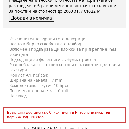
Плащане на 6 вноски. Стойността на поръчката се
разпределя в 6 равни месечни вноски с оскъпяване.
За покупки на стойност до 2000 лв. / €1022.61
Изключително здрави готови корици
Лесно и бързо сглобяване с телбод
Включени подвързващи вложки за прикрепяне към
корицата
Подходящи за фотокниги, албуми, проекти
Разнообразие от готови корици в различни цветове и
текстури
Формат А4, пейзаж
Ширина на канала - 7 mm
Комплектовка - кутия 10 броя
Посочената цена е за 1 брой
На склад
Безплатна доставка със Спиди, Еконт и Интерлогистика, при
поръчка над 130 евро.
Код:
WFRTESTA4LKACH
Тегло:
0.320
кг