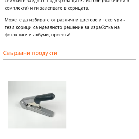
снимките заедно с подвързващите листове (включени в
комплекта) и ги залепвате в корицата.
Можете да избирате от различни цветове и текстури -
тези корици са идеалното решение за изработка на
фотокниги и албуми, проекти!
Свързани продукти