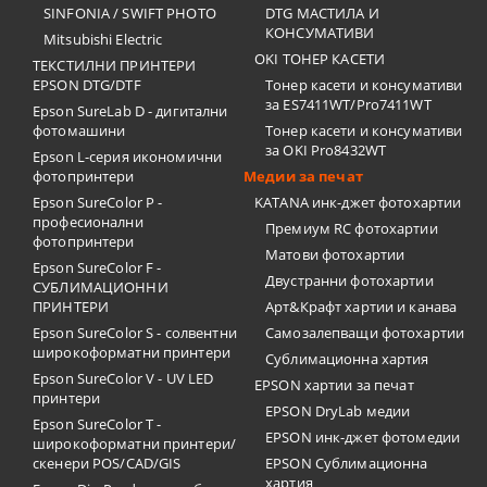
SINFONIA / SWIFT PHOTO
DTG МАСТИЛА И
КОНСУМАТИВИ
Mitsubishi Electric
OKI ТОНЕР КАСЕТИ
ТЕКСТИЛНИ ПРИНТЕРИ
EPSON DTG/DTF
Тонер касети и консумативи
за ES7411WT/Pro7411WT
Epson SureLab D - дигитални
фотомашини
Тонер касети и консумативи
за OKI Pro8432WT
Epson L-серия икономични
фотопринтери
Медии за печат
Epson SureColor P -
KATANA инк-джет фотохартии
професионални
Премиум RC фотохартии
фотопринтери
Матови фотохартии
Epson SureColor F -
Двустранни фотохартии
СУБЛИМАЦИОННИ
ПРИНТЕРИ
Арт&Крафт хартии и канава
Epson SureColor S - солвентни
Самозалепващи фотохартии
широкоформатни принтери
Сублимационна хартия
Epson SureColor V - UV LED
EPSON хартии за печат
принтери
EPSON DryLab медии
Epson SureColor T -
EPSON инк-джет фотомедии
широкоформатни принтери/
скенери POS/CAD/GIS
EPSON Сублимационна
хартия