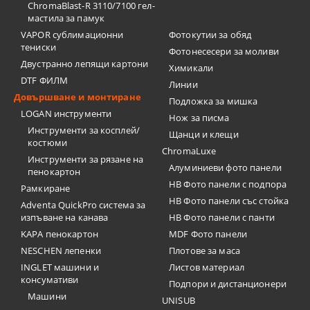
ChromaBlast-R 3110/7100 гел-
мастила за памук
VAPOR сублимационни
Фотокутии за обяд
тениски
Фотонесесери за моливи
Двустранно лепящи картони
Химикали
DTF ФИЛМ
Линии
Довършване и монтиране
Подложка за мишка
LOGAN инструменти
Нож за писма
Инструменти за косплей/
Щанци и клещи
костюми
ChromaLuxe
Инструменти за рязане на
Алуминиеви фото панели
пенокартон
HB Фото панели с подпора
Рамкиране
HB Фото панели със стойка
Adventa QuickPro система за
изпъване на канава
HB Фото панели с панти
KAPA пенокартон
MDF Фото панели
NESCHEN лепенки
Плотове за маса
INGLET машини и
Листов материал
консумативи
Подпори и дистанционери
Машини
UNISUB