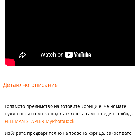
Детайлно описание
Голямото предимство на готовите корици е, че нямате
нужда от система за подвързване, а само от един телбод -
PELEMAN STAPLER MyPhotoBook
.
Избирате предварително направена корица, закрепвате