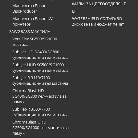
ФИЛМ ЗА ЦВЕТООТДЕЛЯНЕ
Мастила за Epson
DiscProducer
EFI
Мастила за Epson UV
WATERSHIELD CD/DVD/BD
принтери
дискове за инк-джет печат
SAWGRASS МАСТИЛА
VersiFlex SG500/SG1000
мастила
SubliJet-HD SG400/SG800
сублимационни гел-мастила
SubliJet UHD SG500/SG1000
сублимационни гел-мастила
SubliJet-R 3110/7100
сублимационни гел мастила
ChromaBlast-HD
SG400/SG800 гел-мастила за
памук
SubliJet-R 3300/7700
сублимационни гел-мастила
ChromaBlast UHD
SG500/SG1000 гел-мастила за
памук