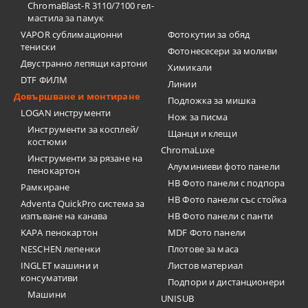
ChromaBlast-R 3110/7100 гел-
мастила за памук
VAPOR сублимационни
Фотокутии за обяд
тениски
Фотонесесери за моливи
Двустранно лепящи картони
Химикали
DTF ФИЛМ
Линии
Довършване и монтиране
Подложка за мишка
LOGAN инструменти
Нож за писма
Инструменти за косплей/
Щанци и клещи
костюми
ChromaLuxe
Инструменти за рязане на
Алуминиеви фото панели
пенокартон
HB Фото панели с подпора
Рамкиране
HB Фото панели със стойка
Adventa QuickPro система за
изпъване на канава
HB Фото панели с панти
KAPA пенокартон
MDF Фото панели
NESCHEN лепенки
Плотове за маса
INGLET машини и
Листов материал
консумативи
Подпори и дистанционери
Машини
UNISUB