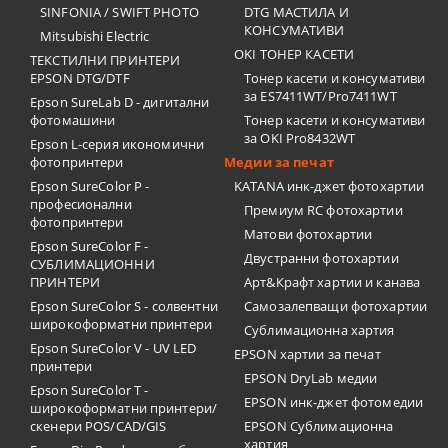
SINFONIA / SWIFT PHOTO
DTG МАСТИЛА И
КОНСУМАТИВИ
Mitsubishi Electric
OKI ТОНЕР КАСЕТИ
ТЕКСТИЛНИ ПРИНТЕРИ
EPSON DTG/DTF
Тонер касети и консумативи
за ES7411WT/Pro7411WT
Epson SureLab D - дигитални
фотомашини
Тонер касети и консумативи
за OKI Pro8432WT
Epson L-серия икономични
фотопринтери
Медии за печат
Epson SureColor P -
KATANA инк-джет фотохартии
професионални
Премиум RC фотохартии
фотопринтери
Матови фотохартии
Epson SureColor F -
Двустранни фотохартии
СУБЛИМАЦИОННИ
ПРИНТЕРИ
Арт&Крафт хартии и канава
Epson SureColor S - солвентни
Самозалепващи фотохартии
широкоформатни принтери
Сублимационна хартия
Epson SureColor V - UV LED
EPSON хартии за печат
принтери
EPSON DryLab медии
Epson SureColor T -
EPSON инк-джет фотомедии
широкоформатни принтери/
скенери POS/CAD/GIS
EPSON Сублимационна
хартия