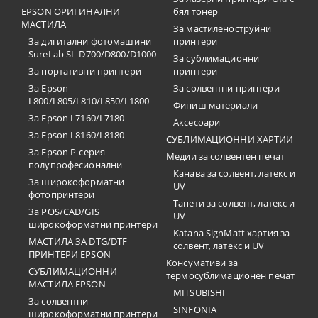
EPSON ОРИГИНАЛНИ
бял тонер
МАСТИЛА
За мастиленоструйни
За дигитални фотомашини
принтери
SureLab SL-D700/D800/D1000
За сублимационни
За портативни принтери
принтери
За Epson
За солвентни принтери
L800/L805/L810/L850/L1800
Финиш материали
За Epson L7160/L7180
Аксесоари
За Epson L8160/L8180
СУБЛИМАЦИОННИ ХАРТИИ
За Epson P-серия
Медии за солвентен печат
полупрофесионални
Канава за солвент, латекс и
За широкоформатни
UV
фотопринтери
Тапети за солвент, латекс и
За POS/CAD/GIS
UV
широкоформатни принтери
Katana SignMatt хартия за
МАСТИЛА ЗА DTG/DTF
солвент, латекс и UV
ПРИНТЕРИ EPSON
Консумативи за
СУБЛИМАЦИОННИ
термосублимационен печат
МАСТИЛА EPSON
MITSUBISHI
За солвентни
SINFONIA
широкоформатни принтери