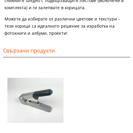
снимките заедно с подвързващите листове (включени в
комплекта) и ги залепвате в корицата.
Можете да избирате от различни цветове и текстури -
тези корици са идеалното решение за изработка на
фотокниги и албуми, проекти!
Свързани продукти