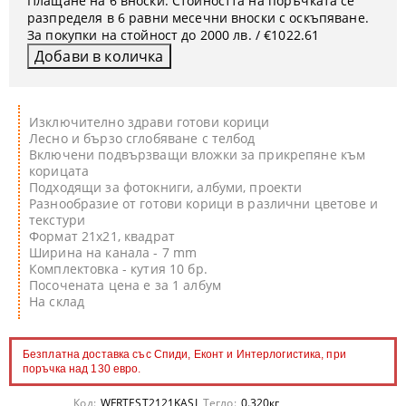
Плащане на 6 вноски. Стойността на поръчката се
разпределя в 6 равни месечни вноски с оскъпяване.
За покупки на стойност до 2000 лв. / €1022.61
Изключително здрави готови корици
Лесно и бързо сглобяване с телбод
Включени подвързващи вложки за прикрепяне към
корицата
Подходящи за фотокниги, албуми, проекти
Разнообразие от готови корици в различни цветове и
текстури
Формат 21x21, квадрат
Ширина на канала - 7 mm
Комплектовка - кутия 10 бр.
Посочената цена е за 1 албум
На склад
Безплатна доставка със Спиди, Еконт и Интерлогистика, при
поръчка над 130 евро.
Код:
WFRTEST2121KASL
Тегло:
0.320
кг