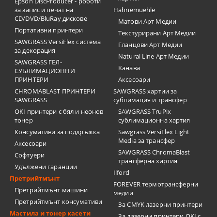
Epson DiscProducer - роботи
за запис и печат на
Hahnemuehle
CD/DVD/BluRay дискове
Матови Арт Медии
Портативни принтери
Текстурирани Арт Медии
SAWGRASS VersiFlex система
Гланцови Арт Медии
за декорация
Natural Line Арт Медии
SAWGRASS ГЕЛ-
Канава
СУБЛИМАЦИОННИ
ПРИНТЕРИ
Аксесоари
CHROMABLAST ПРИНТЕРИ
SAWGRASS хартии за
SAWGRASS
сублимация и трансфер
OKI принтери с бял и неонов
SAWGRASS TruPix
тонер
сублимационна хартия
Консумативи за поддръжка
Sawgrass VersiFlex Light
Media за трансфер
Аксесоари
SAWGRASS ChromaBlast
Софтуери
трансферна хартия
Удължени гаранции
Ilford
Претрийтмънт
FOREVER термотрансферни
Претрийтмънт машини
медии
Претрийтмънт консумативи
За CMYK лазерни принтери
Мастила и тонер касети
За лазерни принтери OKI с