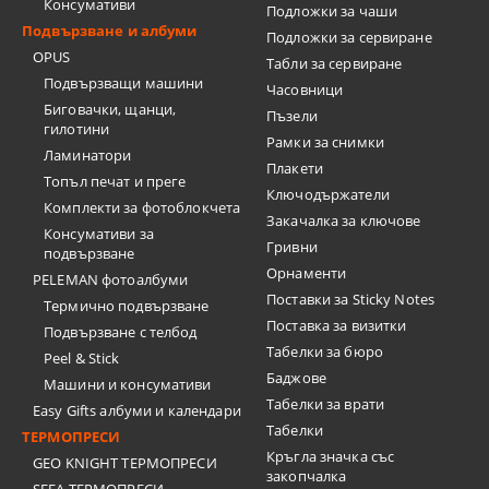
Консумативи
Подложки за чаши
Подвързване и албуми
Подложки за сервиране
OPUS
Табли за сервиране
Подвързващи машини
Часовници
Биговачки, щанци,
Пъзели
гилотини
Рамки за снимки
Ламинатори
Плакети
Топъл печат и преге
Ключодържатели
Комплекти за фотоблокчета
Закачалка за ключове
Консумативи за
Гривни
подвързване
Орнаменти
PELEMAN фотоалбуми
Поставки за Sticky Notes
Термично подвързване
Поставка за визитки
Подвързване с телбод
Tабелки за бюро
Peel & Stick
Баджове
Машини и консумативи
Табелки за врати
Easy Gifts албуми и календари
Табелки
ТЕРМОПРЕСИ
Кръгла значка със
GEO KNIGHT ТЕРМОПРЕСИ
закопчалка