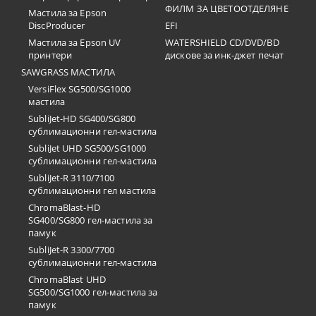
ФИЛМ ЗА ЦВЕТООТДЕЛЯНЕ
Мастила за Epson
DiscProducer
EFI
Мастила за Epson UV
WATERSHIELD CD/DVD/BD
принтери
дискове за инк-джет печат
SAWGRASS МАСТИЛА
VersiFlex SG500/SG1000
мастила
SubliJet-HD SG400/SG800
сублимационни гел-мастила
SubliJet UHD SG500/SG1000
сублимационни гел-мастила
SubliJet-R 3110/7100
сублимационни гел мастила
ChromaBlast-HD
SG400/SG800 гел-мастила за
памук
SubliJet-R 3300/7700
сублимационни гел-мастила
ChromaBlast UHD
SG500/SG1000 гел-мастила за
памук