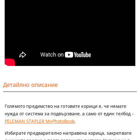
Детайлно описание
Голямото предимство на готовите корици е, че нямате
нужда от система за подвързване, а само от един телбод -
PELEMAN STAPLER MyPhotoBook
.
Избирате предварително направена корица, закрепвате