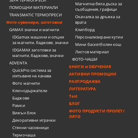
SEFA ТЕРМОПРЕСИ
Магнитна бяла дъска за
ПОМОЩНИ МАТЕРИАЛИ
съобщения, графици
TRANSMATIC ТЕРМОПРЕСИ
Окачалка за дръжка за
Фото-сувенири, заготовки
врата
GAMAX значки и магнити
Клипборд
IDGamax машини и опции
Персонализирани кутии
за магнити, баджове, значки
Мини баскетболен кош
IDGAMAX заготовки за
Листов материал
магнити, баджове, значки
ФОТО-ЧАШИ
ADVENTA
КНИГИ и ОБУЧЕНИЯ
QuickPro система за
АКТИВНИ ПРОМОЦИИ
изпъване на канава
РАЗПРОДАЖБА
Фото магнити
ЛИТЕРАТУРА
Ключодържатели
Test
Баджове
БЛОГ
Рамки
ФОТО ПРОДУКТИ ПРОЛЕТ/
Вижън блок
ЛЯТО
Декоративни играчки
Стенни часовници
Термочашa