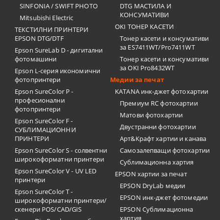
SINFONIA / SWIFT PHOTO
DTG МАСТИЛА И
КОНСУМАТИВИ
Mitsubishi Electric
OKI ТОНЕР КАСЕТИ
ТЕКСТИЛНИ ПРИНТЕРИ
EPSON DTG/DTF
Тонер касети и консумативи
за ES7411WT/Pro7411WT
Epson SureLab D - дигитални
фотомашини
Тонер касети и консумативи
за OKI Pro8432WT
Epson L-серия икономични
фотопринтери
Медии за печат
Epson SureColor P -
KATANA инк-джет фотохартии
професионални
Премиум RC фотохартии
фотопринтери
Матови фотохартии
Epson SureColor F -
Двустранни фотохартии
СУБЛИМАЦИОННИ
ПРИНТЕРИ
Арт&Крафт хартии и канава
Epson SureColor S - солвентни
Самозалепващи фотохартии
широкоформатни принтери
Сублимационна хартия
Epson SureColor V - UV LED
EPSON хартии за печат
принтери
EPSON DryLab медии
Epson SureColor T -
EPSON инк-джет фотомедии
широкоформатни принтери/
скенери POS/CAD/GIS
EPSON Сублимационна
хартия