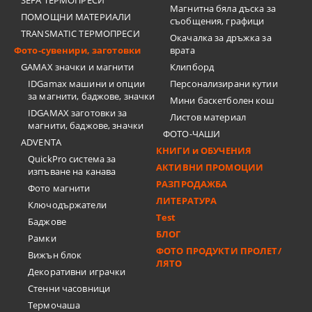
SEFA ТЕРМОПРЕСИ
Магнитна бяла дъска за
ПОМОЩНИ МАТЕРИАЛИ
съобщения, графици
TRANSMATIC ТЕРМОПРЕСИ
Окачалка за дръжка за
Фото-сувенири, заготовки
врата
GAMAX значки и магнити
Клипборд
IDGamax машини и опции
Персонализирани кутии
за магнити, баджове, значки
Мини баскетболен кош
IDGAMAX заготовки за
Листов материал
магнити, баджове, значки
ФОТО-ЧАШИ
ADVENTA
КНИГИ и ОБУЧЕНИЯ
QuickPro система за
АКТИВНИ ПРОМОЦИИ
изпъване на канава
РАЗПРОДАЖБА
Фото магнити
ЛИТЕРАТУРА
Ключодържатели
Test
Баджове
БЛОГ
Рамки
ФОТО ПРОДУКТИ ПРОЛЕТ/
Вижън блок
ЛЯТО
Декоративни играчки
Стенни часовници
Термочашa