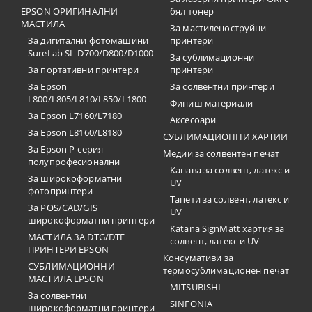
EPSON ОРИГИНАЛНИ
бял тонер
МАСТИЛА
За мастиленоструйни
За дигитални фотомашини
принтери
SureLab SL-D700/D800/D1000
За сублимационни
За портативни принтери
принтери
За Epson
За солвентни принтери
L800/L805/L810/L850/L1800
Финиш материали
За Epson L7160/L7180
Аксесоари
За Epson L8160/L8180
СУБЛИМАЦИОННИ ХАРТИИ
За Epson P-серия
Медии за солвентен печат
полупрофесионални
Канава за солвент, латекс и
За широкоформатни
UV
фотопринтери
Тапети за солвент, латекс и
За POS/CAD/GIS
UV
широкоформатни принтери
Katana SignMatt хартия за
МАСТИЛА ЗА DTG/DTF
солвент, латекс и UV
ПРИНТЕРИ EPSON
Консумативи за
СУБЛИМАЦИОННИ
термосублимационен печат
МАСТИЛА EPSON
MITSUBISHI
За солвентни
SINFONIA
широкоформатни принтери