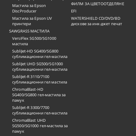
ФИЛМ ЗА ЦВЕТООТДЕЛЯНЕ
Мастила за Epson
DiscProducer
EFI
Мастила за Epson UV
WATERSHIELD CD/DVD/BD
принтери
дискове за инк-джет печат
SAWGRASS МАСТИЛА
VersiFlex SG500/SG1000
мастила
SubliJet-HD SG400/SG800
сублимационни гел-мастила
SubliJet UHD SG500/SG1000
сублимационни гел-мастила
SubliJet-R 3110/7100
сублимационни гел мастила
ChromaBlast-HD
SG400/SG800 гел-мастила за
памук
SubliJet-R 3300/7700
сублимационни гел-мастила
ChromaBlast UHD
SG500/SG1000 гел-мастила за
памук