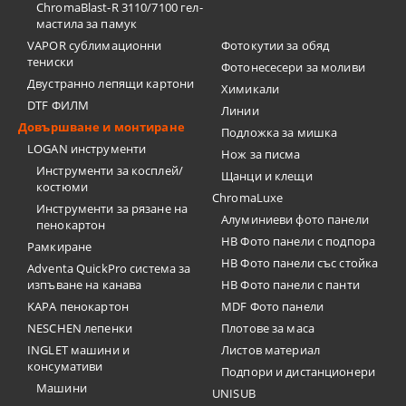
ChromaBlast-R 3110/7100 гел-
мастила за памук
VAPOR сублимационни
Фотокутии за обяд
тениски
Фотонесесери за моливи
Двустранно лепящи картони
Химикали
DTF ФИЛМ
Линии
Довършване и монтиране
Подложка за мишка
LOGAN инструменти
Нож за писма
Инструменти за косплей/
Щанци и клещи
костюми
ChromaLuxe
Инструменти за рязане на
Алуминиеви фото панели
пенокартон
HB Фото панели с подпора
Рамкиране
HB Фото панели със стойка
Adventa QuickPro система за
изпъване на канава
HB Фото панели с панти
KAPA пенокартон
MDF Фото панели
NESCHEN лепенки
Плотове за маса
INGLET машини и
Листов материал
консумативи
Подпори и дистанционери
Машини
UNISUB