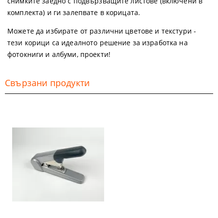
снимките заедно с подвързващите листове (включени в
комплекта) и ги залепвате в корицата.
Можете да избирате от различни цветове и текстури -
тези корици са идеалното решение за изработка на
фотокниги и албуми, проекти!
Свързани продукти