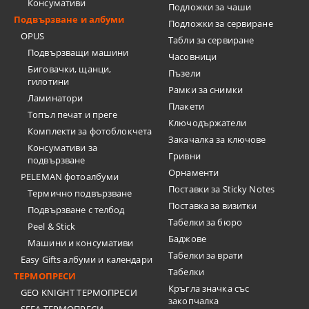
Консумативи
Подложки за чаши
Подвързване и албуми
Подложки за сервиране
OPUS
Табли за сервиране
Подвързващи машини
Часовници
Биговачки, щанци,
Пъзели
гилотини
Рамки за снимки
Ламинатори
Плакети
Топъл печат и преге
Ключодържатели
Комплекти за фотоблокчета
Закачалка за ключове
Консумативи за
Гривни
подвързване
Орнаменти
PELEMAN фотоалбуми
Поставки за Sticky Notes
Термично подвързване
Поставка за визитки
Подвързване с телбод
Tабелки за бюро
Peel & Stick
Баджове
Машини и консумативи
Табелки за врати
Easy Gifts албуми и календари
Табелки
ТЕРМОПРЕСИ
Кръгла значка със
GEO KNIGHT ТЕРМОПРЕСИ
закопчалка