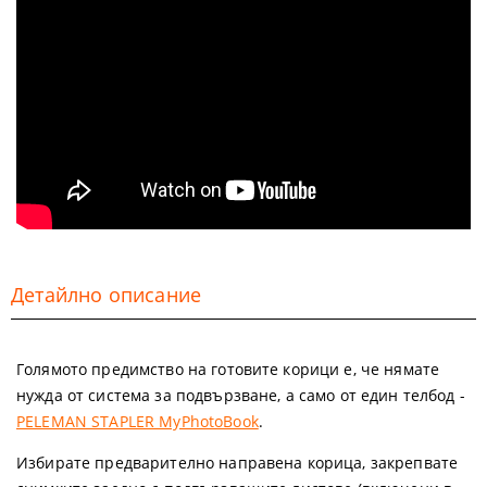
Детайлно описание
Голямото предимство на готовите корици е, че нямате
нужда от система за подвързване, а само от един телбод -
PELEMAN STAPLER MyPhotoBook
.
Избирате предварително направена корица, закрепвате