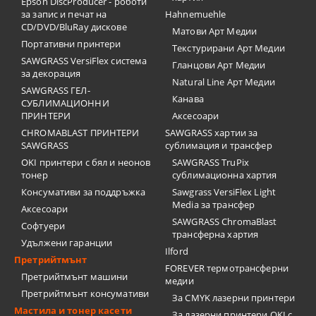
Epson DiscProducer - роботи
за запис и печат на
Hahnemuehle
CD/DVD/BluRay дискове
Матови Арт Медии
Портативни принтери
Текстурирани Арт Медии
SAWGRASS VersiFlex система
Гланцови Арт Медии
за декорация
Natural Line Арт Медии
SAWGRASS ГЕЛ-
Канава
СУБЛИМАЦИОННИ
ПРИНТЕРИ
Аксесоари
CHROMABLAST ПРИНТЕРИ
SAWGRASS хартии за
SAWGRASS
сублимация и трансфер
OKI принтери с бял и неонов
SAWGRASS TruPix
тонер
сублимационна хартия
Консумативи за поддръжка
Sawgrass VersiFlex Light
Media за трансфер
Аксесоари
SAWGRASS ChromaBlast
Софтуери
трансферна хартия
Удължени гаранции
Ilford
Претрийтмънт
FOREVER термотрансферни
Претрийтмънт машини
медии
Претрийтмънт консумативи
За CMYK лазерни принтери
Мастила и тонер касети
За лазерни принтери OKI с