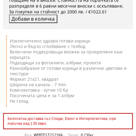
Плащане на 6 вноски. Стойността на поръчката се
разпределя в 6 равни месечни вноски с оскъпяване.
За покупки на стойност до 2000 лв. / €1022.61
Изключително здрави готови корици
Лесно и бързо сглобяване с телбод
Включени подвързващи вложки за прикрепяне към
корицата
Подходящи за фотокниги, албуми, проекти
Разнообразие от готови корици в различни цветове и
текстури
Формат 21x21, квадрат
Ширина на канала - 7 mm
Комплектовка - кутия 10 бр
Посочената цена е за 1 албум
На склад
Безплатна доставка със Спиди, Еконт и Интерлогистика, при
поръчка над 130 евро.
Код:
WFRTEST2121KACH
Тегло:
0.230
кг