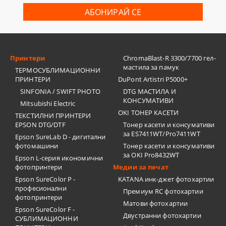
Принтери
ChromaBlast-R 3300/7700 гел-
мастила за памук
ТЕРМОСУБЛИМАЦИОННИ
ПРИНТЕРИ
DuPont Artistri P5000+
SINFONIA / SWIFT PHOTO
DTG МАСТИЛА И
КОНСУМАТИВИ
Mitsubishi Electric
OKI ТОНЕР КАСЕТИ
ТЕКСТИЛНИ ПРИНТЕРИ
EPSON DTG/DTF
Тонер касети и консумативи
за ES7411WT/Pro7411WT
Epson SureLab D - дигитални
фотомашини
Тонер касети и консумативи
за OKI Pro8432WT
Epson L-серия икономични
фотопринтери
Медии за печат
Epson SureColor P -
KATANA инк-джет фотохартии
професионални
Премиум RC фотохартии
фотопринтери
Матови фотохартии
Epson SureColor F -
Двустранни фотохартии
СУБЛИМАЦИОННИ