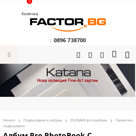
0
Количка
0896 738700
Начало
Подвързване и албуми
PELEMAN фотоалбуми
Термично
подвързване
Албум Pro PhotoBook С