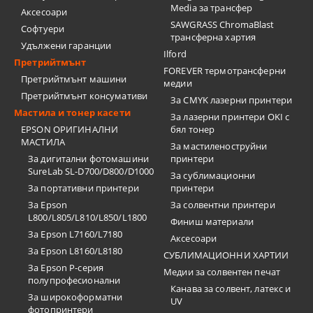
Media за трансфер
Аксесоари
SAWGRASS ChromaBlast
Софтуери
трансферна хартия
Удължени гаранции
Ilford
Претрийтмънт
FOREVER термотрансферни
Претрийтмънт машини
медии
Претрийтмънт консумативи
За CMYK лазерни принтери
Мастила и тонер касети
За лазерни принтери OKI с
EPSON ОРИГИНАЛНИ
бял тонер
МАСТИЛА
За мастиленоструйни
За дигитални фотомашини
принтери
SureLab SL-D700/D800/D1000
За сублимационни
За портативни принтери
принтери
За Epson
За солвентни принтери
L800/L805/L810/L850/L1800
Финиш материали
За Epson L7160/L7180
Аксесоари
За Epson L8160/L8180
СУБЛИМАЦИОННИ ХАРТИИ
За Epson P-серия
Медии за солвентен печат
полупрофесионални
Канава за солвент, латекс и
За широкоформатни
UV
фотопринтери