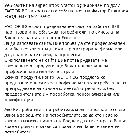
Уеб сайтът на адрес https://factor.bg (наричан по-долу
FACTOR.BG за краткост) е собственост на Фактор България
ЕООД, ЕИК 160116590.
FACTOR.BG е сайт, предназначен само за работа с B2B
партньори и не обслужва потребители, по смисъла на
Закона за защита на потребителите.
За да изпозвате сайта, Вие трябва да сте професионален
или бизнес клиент и да имате регистрирана фирма или
да упражнявате свободна професия.
С използването на сайта Вие потвърждавате, че
закупените от продукти, ще бъдат използвани за
професионални или бизнес цели.
Всички продукти, които FACTOR.BG предлага, са
предназначени само за професионална употреба, а не за
препродаване на крайни клиенти/потребители, без
предварителната им преработка, персонализация или
модификация.
Ако Вие работите с потребители, моля, запознайте се със
Закона за защита на потребителите, за да сте наясно
какви са изискванията към Вас, как да етикетирате Вашия
краен продукт и какви са правата на Вашите клиенти/
потребители.