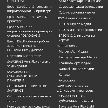
ПРИНТЕРИ
Арт&Крафт хартии и канава
Epson SureColor S - солвентни
Самозалепващи фотохартии
широкоформатни принтери
Сублимационна хартия
Epson SureColor V - UV LED
EPSON хартии за печат
принтери
EPSON DryLab медии
Epson SureColor T -
EPSON инк-джет фотомедии
широкоформатни принтери/
скенери POS/CAD/GIS
EPSON Сублимационна
хартия
Epson DiscProducer - роботи
за запис и печат на
Hahnemuehle
CD/DVD/BluRay дискове
Матови Арт Медии
Портативни принтери
Текстурирани Арт Медии
SAWGRASS VersiFlex система
Гланцови Арт Медии
за декорация
Natural Line Арт Медии
SAWGRASS ГЕЛ-
Канава
СУБЛИМАЦИОННИ
ПРИНТЕРИ
Аксесоари
CHROMABLAST ПРИНТЕРИ
SAWGRASS хартии за
SAWGRASS
сублимация и трансфер
OKI принтери с бял и неонов
SAWGRASS TruPix
тонер
сублимационна хартия
Консумативи за поддръжка
Sawgrass VersiFlex Light