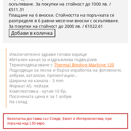
оскъпяване. За покупки на стойност до 1000 лв. /
€511.31
Плащане на 6 вноски. Стойността на поръчката се
разпределя в 6 равни месечни вноски с оскъпяване.
За покупки на стойност до 2000 лв. / €1022.61
Изключително здрави готови корици
Метален канал за издръжлива подвързия
Термоподвързване с
Thermal Binding Machine 120
Подходящи за лесна и бърза изработка на фотокниги,
албуми, каталози, презентации...
Ширина на канала - 3 mm
Формат А5, пейзаж
Комплектовка - кутия 10 бр.
Посочената цена е за 1 албум
На склад
Безплатна доставка със Спиди, Еконт и Интерлогистика, при
поръчка над 130 евро.