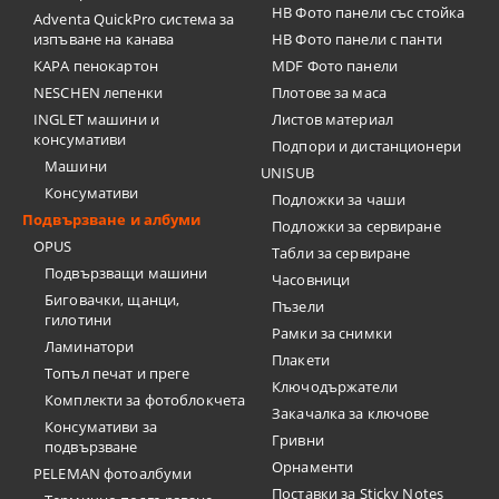
HB Фото панели със стойка
Adventa QuickPro система за
изпъване на канава
HB Фото панели с панти
KAPA пенокартон
MDF Фото панели
NESCHEN лепенки
Плотове за маса
INGLET машини и
Листов материал
консумативи
Подпори и дистанционери
Машини
UNISUB
Консумативи
Подложки за чаши
Подвързване и албуми
Подложки за сервиране
OPUS
Табли за сервиране
Подвързващи машини
Часовници
Биговачки, щанци,
Пъзели
гилотини
Рамки за снимки
Ламинатори
Плакети
Топъл печат и преге
Ключодържатели
Комплекти за фотоблокчета
Закачалка за ключове
Консумативи за
Гривни
подвързване
Орнаменти
PELEMAN фотоалбуми
Поставки за Sticky Notes