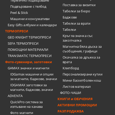
Термично подвързване
Поставка за визитки
Подвързване с телбод
Tабелки за бюро
Peel & Stick
Баджове
Машини и консумативи
Табелки за врати
Easy Gifts албуми и календари
Табелки
ТЕРМОПРЕСИ
Кръгла значка със
GEO KNIGHT ТЕРМОПРЕСИ
закопчалка
SEFA ТЕРМОПРЕСИ
Магнитна бяла дъска за
ПОМОЩНИ МАТЕРИАЛИ
съобщения, графици
TRANSMATIC ТЕРМОПРЕСИ
Окачалка за дръжка за
Фото-сувенири, заготовки
врата
GAMAX значки и магнити
Клипборд
IDGamax машини и опции
Персонализирани кутии
за магнити, баджове, значки
Мини баскетболен кош
IDGAMAX заготовки за
Листов материал
магнити, баджове, значки
ФОТО-ЧАШИ
ADVENTA
КНИГИ и ОБУЧЕНИЯ
QuickPro система за
АКТИВНИ ПРОМОЦИИ
изпъване на канава
РАЗПРОДАЖБА
Фото магнити