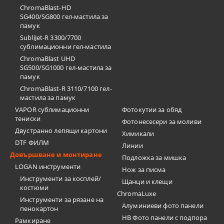
ChromaBlast-HD
SG400/SG800 гел-мастила за
памук
SubliJet-R 3300/7700
сублимационни гел-мастила
ChromaBlast UHD
SG500/SG1000 гел-мастила за
памук
ChromaBlast-R 3110/7100 гел-
мастила за памук
VAPOR сублимационни
Фотокутии за обяд
тениски
Фотонесесери за моливи
Двустранно лепящи картони
Химикали
DTF ФИЛМ
Линии
Довършване и монтиране
Подложка за мишка
LOGAN инструменти
Нож за писма
Инструменти за косплей/
Щанци и клещи
костюми
ChromaLuxe
Инструменти за рязане на
Алуминиеви фото панели
пенокартон
HB Фото панели с подпора
Рамкиране