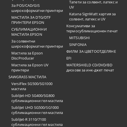
Тапети за солвент, латекс и
За POS/CAD/GIS
UV
широкоформатни принтери
Katana SignMatt хартия за
МАСТИЛА ЗА DTG/DTF
солвент, латекс и UV
ПРИНТЕРИ EPSON
Консумативи за
СУБЛИМАЦИОННИ
термосублимационен печат
МАСТИЛА EPSON
MITSUBISHI
За солвентни
SINFONIA
широкоформатни принтери
ФИЛМ ЗА ЦВЕТООТДЕЛЯНЕ
Мастила за Epson
DiscProducer
EFI
Мастила за Epson UV
WATERSHIELD CD/DVD/BD
принтери
дискове за инк-джет печат
SAWGRASS МАСТИЛА
VersiFlex SG500/SG1000
мастила
SubliJet-HD SG400/SG800
сублимационни гел-мастила
SubliJet UHD SG500/SG1000
сублимационни гел-мастила
SubliJet-R 3110/7100
сублимационни гел мастила