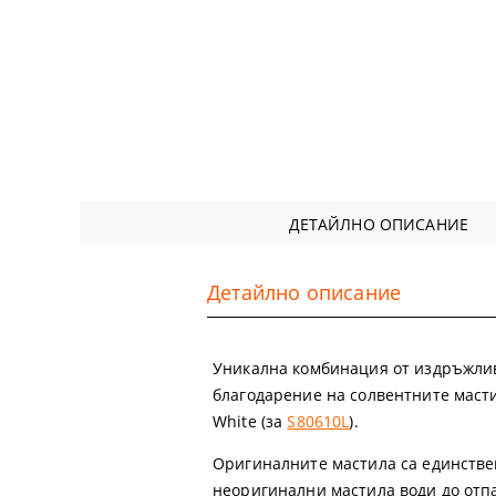
ДЕТАЙЛНО ОПИСАНИЕ
Детайлно описание
Уникална комбинация от издръжлив
благодарение на солвентните мастила
White (за
S80610L
).
Оригиналните мастила са единстве
неоригинални мастила води до отпа