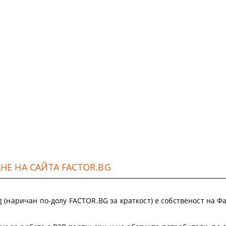
Е НА САЙТА FACTOR.BG
.bg (наричан по-долу FACTOR.BG за краткост) е собственост на