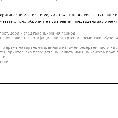
а оригинални мастила и медии от FACTOR.BG, Вие защитавате и
олзвате от многобройните привилегии, предвидени за лоялнит
ъпорт, дори и след гаранционния период
т специалисти, сертифицирани от Epson и преминали обучени
 по време на гаранцията, винаги налични резервни части на 
тен принтер, ако повредата на Вашата машина изисква по-дъ
нти
ативи