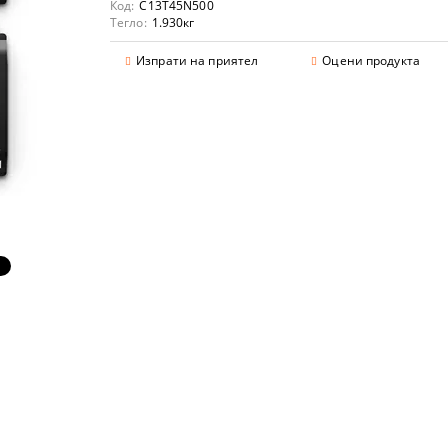
Код:
C13T45N500
Тегло:
1.930
кг
Изпрати на приятел
Оцени продукта
аранции