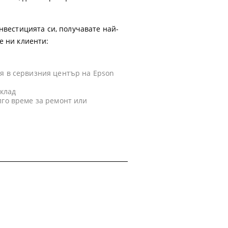
нвестицията си, получавате най-
е ни клиенти:
я в сервизния център на Epson
склад
лго време за ремонт или