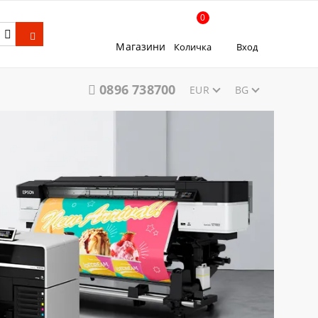
0
Магазини
Количка
Вход
0896 738700
EUR
BG