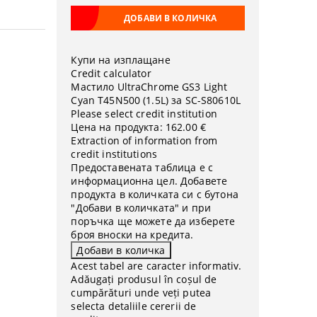
Купи на изплащане
Credit calculator
Мастило UltraChrome GS3 Light
Cyan T45N500 (1.5L) за SC-S80610L
Please select credit institution
Цена на продукта:
162.00 €
Extraction of information from
credit institutions
Предоставената таблица е с
информационна цел. Добавете
продукта в количката си с бутона
"Добави в количката" и при
поръчка ще можете да изберете
броя вноски на кредита.
Acest tabel are caracter informativ.
Adăugați produsul în coșul de
cumpărături unde veți putea
selecta detaliile cererii de