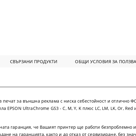
СВЪРЗАНИ ПРОДУКТИ
ОБЩИ УСЛОВИЯ ЗА ПОЛЗВА
 печат за външна реклама с ниска себестойност и отлично 
 EPSON UltraChrome GS3 - C, M, Y, K плюс LC, LM, LK, Or, Red и
ната гаранция, че Вашият принтер ще работи безпроблемно и
дане на гаранцията, както и до отказ от сервизиране, без зн