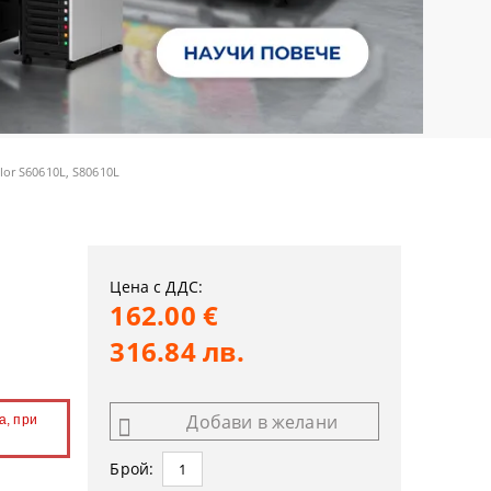
lor S60610L, S80610L
L
Цена с ДДС:
162.00 €
316.84 лв.
Добави в желани
а, при
Брой: