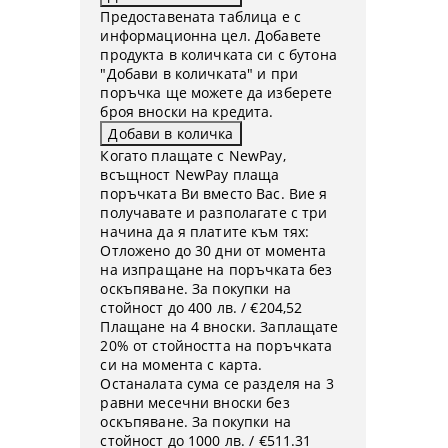
Предоставената таблица е с
информационна цел. Добавете
продукта в количката си с бутона
"Добави в количката" и при
поръчка ще можете да изберете
броя вноски на кредита.
Когато плащате с NewPay,
всъщност NewPay плаща
поръчката Ви вместо Вас. Вие я
получавате и разполагате с три
начина да я платите към тях:
Отложено до 30 дни от момента
на изпращане на поръчката без
оскъпяване. За покупки на
стойност до 400 лв. / €204,52
Плащане на 4 вноски. Заплащате
20% от стойността на поръчката
си на момента с карта.
Останалата сума се разделя на 3
равни месечни вноски без
оскъпяване. За покупки на
стойност до 1000 лв. / €511.31