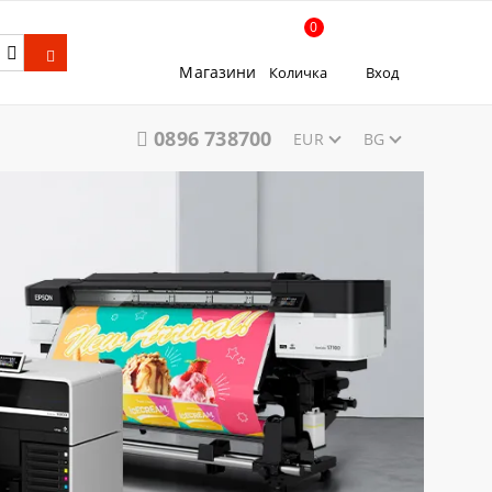
0
Магазини
Количка
Вход
0896 738700
EUR
BG