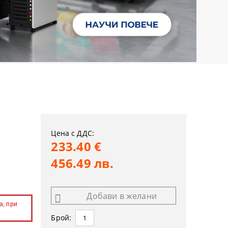
Цена с ДДС:
233.40 €
456.49 лв.
Добави в желани
а, при
Брой: