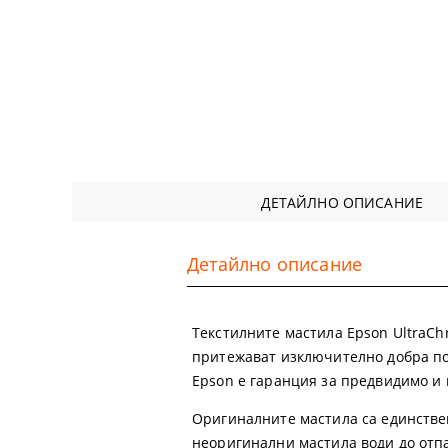
ДЕТАЙЛНО ОПИСАНИЕ
Детайлно описание
Tекстилните мастила Epson UltraCh
притежават изключително добра по
Epson е гаранция за предвидимо и 
Оригиналните мастила са единстве
неоригинални мастила води до отпа