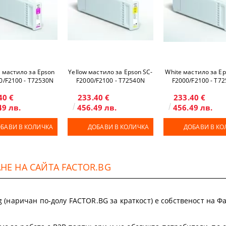
 мастило за Epson
Yellow мастило за Epson SC-
White мастило за Ep
0/F2100 - T72530N
F2000/F2100 - T72540N
F2000/F2100 - T7
40 €
233.40 €
233.40 €
49 лв.
456.49 лв.
456.49 лв.
БАВИ В КОЛИЧКА
ДОБАВИ В КОЛИЧКА
ДОБАВИ В КО
Е НА САЙТА FACTOR.BG
.bg (наричан по-долу FACTOR.BG за краткост) е собственост на