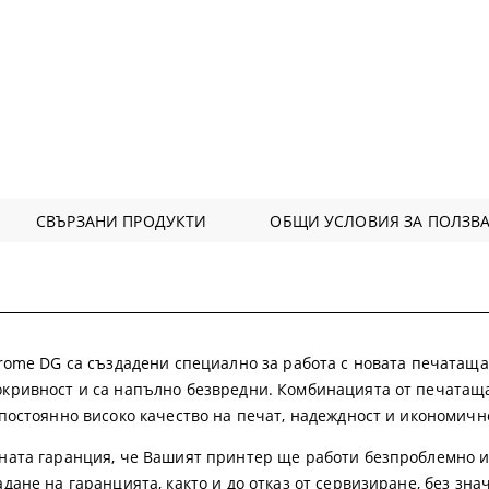
СВЪРЗАНИ ПРОДУКТИ
ОБЩИ УСЛОВИЯ ЗА ПОЛЗВА
rome DG са създадени специално за работа с новата печатаща г
кривност и са напълно безвредни. Комбинацията от печатаща 
постоянно високо качество на печат, надеждност и икономичн
ната гаранция, че Вашият принтер ще работи безпроблемно и
дане на гаранцията, както и до отказ от сервизиране, без зн