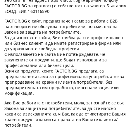
Уеб сайтът на адрес https://factor.bg (наричан по-долу
FACTOR.BG за краткост) е собственост на Фактор България
ЕООД, ЕИК 160116590.
FACTOR.BG е сайт, предназначен само за работа с B2B
партньори и не обслужва потребители, по смисъла на
Закона за защита на потребителите.
За да изпозвате сайта, Вие трябва да сте професионален
или бизнес клиент и да имате регистрирана фирма или
да упражнявате свободна професия.
С използването на сайта Вие потвърждавате, че
закупените от продукти, ще бъдат използвани за
професионални или бизнес цели.
Всички продукти, които FACTOR.BG предлага, са
предназначени само за професионална употреба, а не за
препродаване на крайни клиенти/потребители, без
предварителната им преработка, персонализация или
модификация.
Ако Вие работите с потребители, моля, запознайте се със
Закона за защита на потребителите, за да сте наясно
какви са изискванията към Вас, как да етикетирате Вашия
краен продукт и какви са правата на Вашите клиенти/
потребители.