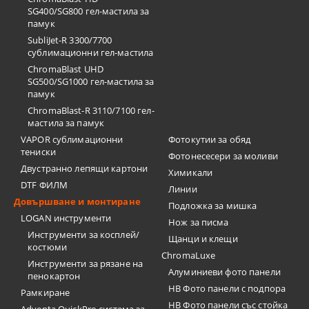
SG400/SG800 гел-мастила за
памук
SubliJet-R 3300/7700
сублимационни гел-мастила
ChromaBlast UHD
SG500/SG1000 гел-мастила за
памук
ChromaBlast-R 3110/7100 гел-
мастила за памук
VAPOR сублимационни
Фотокутии за обяд
тениски
Фотонесесери за моливи
Двустранно лепящи картони
Химикали
DTF ФИЛМ
Линии
Довършване и монтиране
Подложка за мишка
LOGAN инструменти
Нож за писма
Инструменти за косплей/
Щанци и клещи
костюми
ChromaLuxe
Инструменти за рязане на
Алуминиеви фото панели
пенокартон
HB Фото панели с подпора
Рамкиране
HB Фото панели със стойка