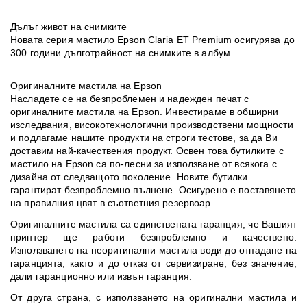
Дълъг живот на снимките
Новата серия мастило Epson Claria ET Premium осигурява до
300 години дълготрайност на снимките в албум
Оригиналните мастила на Epson
Насладете се на безпроблемен и надежден печат с
оригиналните мастила на Epson. Инвестираме в обширни
изследвания, високотехнологични производствени мощности
и подлагаме нашите продукти на строги тестове, за да Ви
доставим най-качествения продукт. Освен това бутилките с
мастило на Epson са по-лесни за използване от всякога с
дизайна от следващото поколение. Новите бутилки
гарантират безпроблемно пълнене. Осигурено е поставянето
на правилния цвят в съответния резервоар.
Оригиналните мастила са единствената гаранция, че Вашият
принтер ще работи безпроблемно и качествено.
Използването на неоригинални мастила води до отпадане на
гаранцията, както и до отказ от сервизиране, без значение,
дали гаранционно или извън гаранция.
От друга страна, с използването на оригинални мастила и