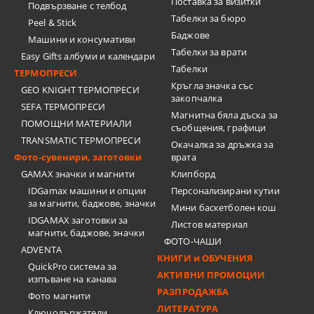
Поставка за визитки
Подвързване с телбод
Tабелки за бюро
Peel & Stick
Баджове
Машини и консумативи
Табелки за врати
Easy Gifts албуми и календари
Табелки
ТЕРМОПРЕСИ
Кръгла значка със
GEO KNIGHT ТЕРМОПРЕСИ
закопчалка
SEFA ТЕРМОПРЕСИ
Магнитна бяла дъска за
ПОМОЩНИ МАТЕРИАЛИ
съобщения, графици
TRANSMATIC ТЕРМОПРЕСИ
Окачалка за дръжка за
Фото-сувенири, заготовки
врата
GAMAX значки и магнити
Клипборд
IDGamax машини и опции
Персонализирани кутии
за магнити, баджове, значки
Мини баскетболен кош
IDGAMAX заготовки за
Листов материал
магнити, баджове, значки
ФОТО-ЧАШИ
ADVENTA
КНИГИ и ОБУЧЕНИЯ
QuickPro система за
АКТИВНИ ПРОМОЦИИ
изпъване на канава
РАЗПРОДАЖБА
Фото магнити
ЛИТЕРАТУРА
Ключодържатели