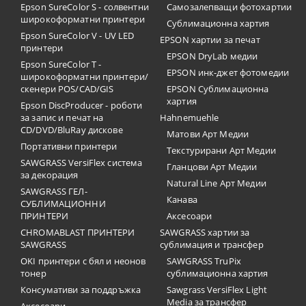
Epson SureColor S - солвентни
Самозалепващи фотохартии
широкоформатни принтери
Сублимационна хартия
Epson SureColor V - UV LED
EPSON хартии за печат
принтери
EPSON DryLab медии
Epson SureColor T -
EPSON инк-джет фотомедии
широкоформатни принтери/
скенери POS/CAD/GIS
EPSON Сублимационна
хартия
Epson DiscProducer - роботи
за запис и печат на
Hahnemuehle
CD/DVD/BluRay дискове
Матови Арт Медии
Портативни принтери
Текстурирани Арт Медии
SAWGRASS VersiFlex система
Гланцови Арт Медии
за декорация
Natural Line Арт Медии
SAWGRASS ГЕЛ-
Канава
СУБЛИМАЦИОННИ
ПРИНТЕРИ
Аксесоари
CHROMABLAST ПРИНТЕРИ
SAWGRASS хартии за
SAWGRASS
сублимация и трансфер
OKI принтери с бял и неонов
SAWGRASS TruPix
тонер
сублимационна хартия
Консумативи за поддръжка
Sawgrass VersiFlex Light
Media за трансфер