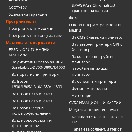
Аксесоари
SAWGRASS ChromaBlast
Софтуери
трансферна хартия
Удължени гаранции
Ilford
Претрийтмънт
FOREVER термотрансферни
Претрийтмънт машини
медии
Претрийтмънт консумативи
За CMYK лазерни принтери
Мастила и тонер касети
За лазерни принтери OKI с
EPSON ОРИГИНАЛНИ
бял тонер
МАСТИЛА
За мастиленоструйни
За дигитални фотомашини
принтери
SureLab SL-D700/D800/D1000
За сублимационни
За портативни принтери
принтери
За Epson
За солвентни принтери
L800/L805/L810/L850/L1800
Финиш материали
За Epson L7160/L7180
Аксесоари
За Epson L8160/L8180
СУБЛИМАЦИОННИ ХАРТИИ
За Epson P-серия
Медии за солвентен печат
полупрофесионални
Канава за солвент, латекс и
За широкоформатни
UV
фотопринтери
Тапети за солвент, латекс и