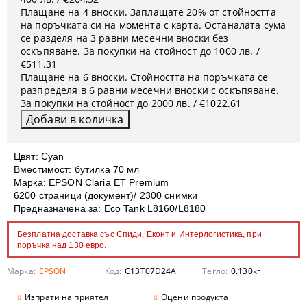
Плащане на 4 вноски. Заплащате 20% от стойността
на поръчката си на момента с карта. Останалата сума
се разделя на 3 равни месечни вноски без
оскъпяване. За покупки на стойност до 1000 лв. /
€511.31
Плащане на 6 вноски. Стойността на поръчката се
разпределя в 6 равни месечни вноски с оскъпяване.
За покупки на стойност до 2000 лв. / €1022.61
Цвят: Cyan
Вместимост: бутилка 70 мл
Марка: EPSON Claria ET Premium
6200 страници (документ)/ 2300 снимки
Предназначена за: Eco Tank L8160/L8180
Безплатна доставка със Спиди, Еконт и Интерлогистика, при
поръчка над 130 евро.
Марка:
EPSON
Код:
C13T07D24A
Тегло:
0.130
кг
Изпрати на приятел
Оцени продукта