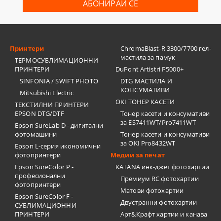
Принтери
ChromaBlast-R 3300/7700 гел-
мастила за памук
ТЕРМОСУБЛИМАЦИОННИ
ПРИНТЕРИ
DuPont Artistri P5000+
SINFONIA / SWIFT PHOTO
DTG МАСТИЛА И
КОНСУМАТИВИ
Mitsubishi Electric
OKI ТОНЕР КАСЕТИ
ТЕКСТИЛНИ ПРИНТЕРИ
EPSON DTG/DTF
Тонер касети и консумативи
за ES7411WT/Pro7411WT
Epson SureLab D - дигитални
фотомашини
Тонер касети и консумативи
за OKI Pro8432WT
Epson L-серия икономични
фотопринтери
Медии за печат
Epson SureColor P -
KATANA инк-джет фотохартии
професионални
Премиум RC фотохартии
фотопринтери
Матови фотохартии
Epson SureColor F -
Двустранни фотохартии
СУБЛИМАЦИОННИ
ПРИНТЕРИ
Арт&Крафт хартии и канава