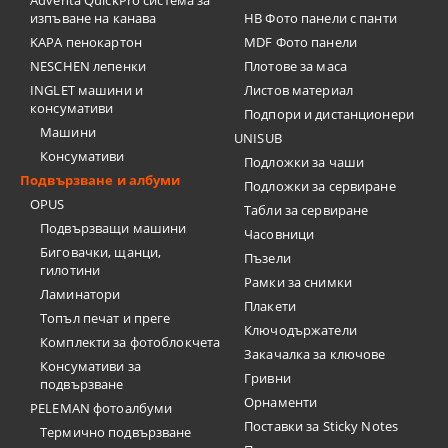
Adventa QuickPro система за
изпъване на канава
HB Фото панели с панти
KAPA пенокартон
MDF Фото панели
NESCHEN лепенки
Плотове за маса
INGLET машини и
Листов материал
консумативи
Подпори и дистанционери
Машини
UNISUB
Консумативи
Подложки за чаши
Подвързване и албуми
Подложки за сервиране
OPUS
Табли за сервиране
Подвързващи машини
Часовници
Биговачки, щанци,
Пъзели
гилотини
Рамки за снимки
Ламинатори
Плакети
Топъл печат и преге
Ключодържатели
Комплекти за фотоблокчета
Закачалка за ключове
Консумативи за
Гривни
подвързване
Орнаменти
PELEMAN фотоалбуми
Поставки за Sticky Notes
Термично подвързване