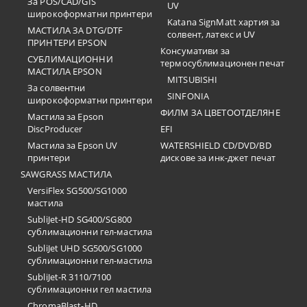
За POS/CAD/GIS
UV
широкоформатни принтери
Katana SignMatt хартия за
МАСТИЛА ЗА DTG/DTF
солвент, латекс и UV
ПРИНТЕРИ EPSON
Консумативи за
СУБЛИМАЦИОННИ
термосублимационен печат
МАСТИЛА EPSON
MITSUBISHI
За солвентни
SINFONIA
широкоформатни принтери
ФИЛМ ЗА ЦВЕТООТДЕЛЯНЕ
Мастила за Epson
DiscProducer
EFI
Мастила за Epson UV
WATERSHIELD CD/DVD/BD
принтери
дискове за инк-джет печат
SAWGRASS МАСТИЛА
VersiFlex SG500/SG1000
мастила
SubliJet-HD SG400/SG800
сублимационни гел-мастила
SubliJet UHD SG500/SG1000
сублимационни гел-мастила
SubliJet-R 3110/7100
сублимационни гел мастила
ChromaBlast-HD