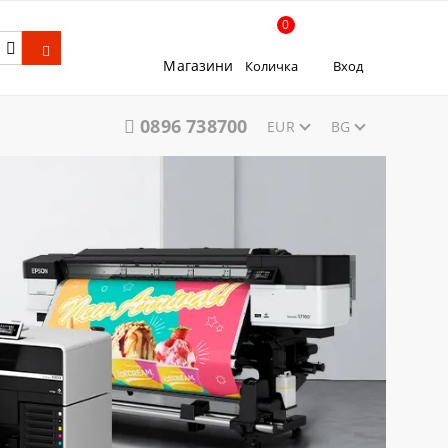
0
Магазини
Количка
Вход
0896 738700
EUR
BG