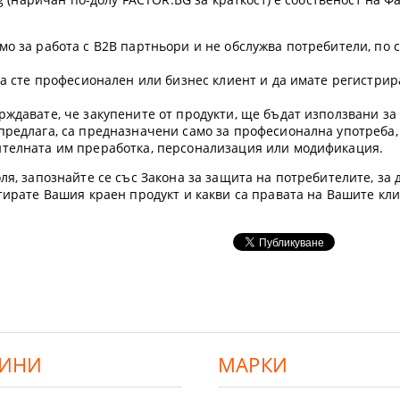
мо за работа с B2B партньори и не обслужва потребители, по 
 да сте професионален или бизнес клиент и да имате регистр
рждавате, че закупените от продукти, ще бъдат използвани з
предлага, са предназначени само за професионална употреба,
ителната им преработка, персонализация или модификация.
ля, запознайте се със Закона за защита на потребителите, за д
етирате Вашия краен продукт и какви са правата на Вашите кл
ИНИ
МАРКИ