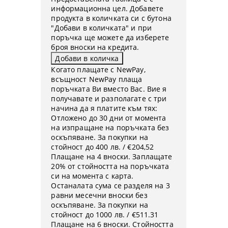
информационна цел. Добавете
продукта в количката си с бутона
"Добави в количката" и при
поръчка ще можете да изберете
броя вноски на кредита.
Когато плащате с NewPay,
всъщност NewPay плаща
поръчката Ви вместо Вас. Вие я
получавате и разполагате с три
начина да я платите към тях:
Отложено до 30 дни от момента
на изпращане на поръчката без
оскъпяване. За покупки на
стойност до 400 лв. / €204,52
Плащане на 4 вноски. Заплащате
20% от стойността на поръчката
си на момента с карта.
Останалата сума се разделя на 3
равни месечни вноски без
оскъпяване. За покупки на
стойност до 1000 лв. / €511.31
Плащане на 6 вноски. Стойността