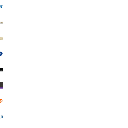
Photo Matt 180
Adventa Магнит/Рамка с подпора
КЛАСИК
0.85 €
1.66 лв.
8.10 €
15.84 лв.
ВИЖ ДЕТАЙЛИ
ДОБАВИ В КОЛИЧКА