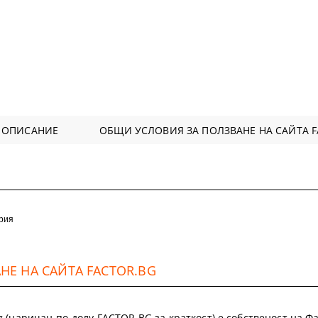
 ОПИСАНИЕ
ОБЩИ УСЛОВИЯ ЗА ПОЛЗВАНЕ НА САЙТА F
ерия
Е НА САЙТА FACTOR.BG
.bg (наричан по-долу FACTOR.BG за краткост) е собственост на