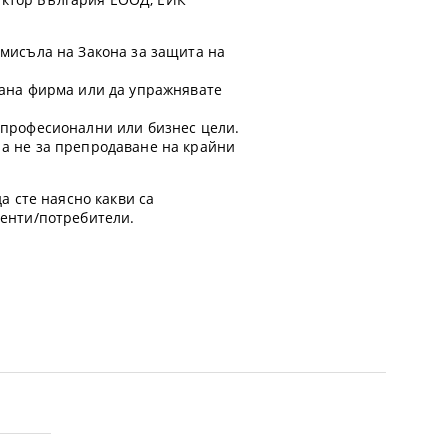
смисъла на Закона за защита на
ирана фирма или да упражнявате
а професионални или бизнес цели.
 а не за препродаване на крайни
а сте наясно какви са
иенти/потребители.