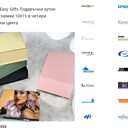
Easy Gifts Подаръчни кутии
 снимки 10X15 в четири
ни цвята
a Магнит EASI
Premium Luster 200
1.03 €
2.01 лв.
17.40 €
34.03 лв.
 ДЕТАЙЛИ
ВИЖ ДЕТАЙЛИ
2026