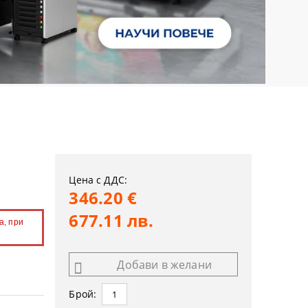
Цена с ДДС:
346.20 €
677.11 лв.
а, при
Добави в желани
Брой: