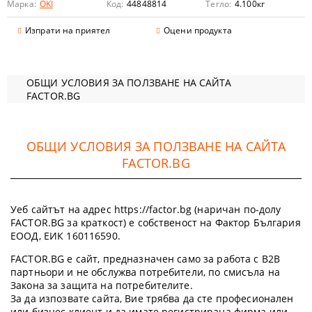
Марка:
OKI
Код:
44848814
Тегло:
4.100
кг
Изпрати на приятел
Оцени продукта
ОБЩИ УСЛОВИЯ ЗА ПОЛЗВАНЕ НА САЙТА
FACTOR.BG
ОБЩИ УСЛОВИЯ ЗА ПОЛЗВАНЕ НА САЙТА
FACTOR.BG
Уеб сайтът на адрес https://factor.bg (наричан по-долу
FACTOR.BG за краткост) е собственост на Фактор България
ЕООД, ЕИК 160116590.
FACTOR.BG е сайт, предназначен само за работа с B2B
партньори и не обслужва потребители, по смисъла на
Закона за защита на потребителите.
За да изпозвате сайта, Вие трябва да сте професионален
или бизнес клиент и да имате регистрирана фирма или