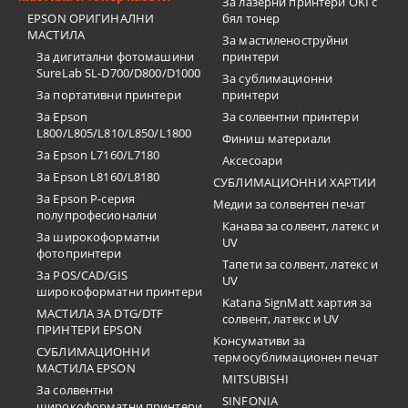
За лазерни принтери OKI с
EPSON ОРИГИНАЛНИ
бял тонер
МАСТИЛА
За мастиленоструйни
За дигитални фотомашини
принтери
SureLab SL-D700/D800/D1000
За сублимационни
За портативни принтери
принтери
За Epson
За солвентни принтери
L800/L805/L810/L850/L1800
Финиш материали
За Epson L7160/L7180
Аксесоари
За Epson L8160/L8180
СУБЛИМАЦИОННИ ХАРТИИ
За Epson P-серия
Медии за солвентен печат
полупрофесионални
Канава за солвент, латекс и
За широкоформатни
UV
фотопринтери
Тапети за солвент, латекс и
За POS/CAD/GIS
UV
широкоформатни принтери
Katana SignMatt хартия за
МАСТИЛА ЗА DTG/DTF
солвент, латекс и UV
ПРИНТЕРИ EPSON
Консумативи за
СУБЛИМАЦИОННИ
термосублимационен печат
МАСТИЛА EPSON
MITSUBISHI
За солвентни
SINFONIA
широкоформатни принтери