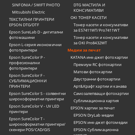
SINFONIA / SWIFT PHOTO
DTG МАСТИЛА И
КОНСУМАТИВИ
Mitsubishi Electric
OKI ТОНЕР КАСЕТИ
ТЕКСТИЛНИ ПРИНТЕРИ
EPSON DTG/DTF
Тонер касети и консумативи
за ES7411WT/Pro7411WT
Epson SureLab D - дигитални
фотомашини
Тонер касети и консумативи
за OKI Pro8432WT
Epson L-серия икономични
фотопринтери
Медии за печат
Epson SureColor P -
KATANA инк-джет фотохартии
професионални
Премиум RC фотохартии
фотопринтери
Матови фотохартии
Epson SureColor F -
Двустранни фотохартии
СУБЛИМАЦИОННИ
ПРИНТЕРИ
Арт&Крафт хартии и канава
Epson SureColor S - солвентни
Самозалепващи фотохартии
широкоформатни принтери
Сублимационна хартия
Epson SureColor V - UV LED
EPSON хартии за печат
принтери
EPSON DryLab медии
Epson SureColor T -
EPSON инк-джет фотомедии
широкоформатни принтери/
скенери POS/CAD/GIS
EPSON Сублимационна