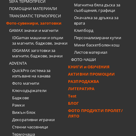
SEFA ТЕРМОПРЕСИ
Магнитна бяла дъска за
ПОМОЩНИ МАТЕРИАЛИ
съобщения, графици
TRANSMATIC ТЕРМОПРЕСИ
Окачалка за дръжка за
Фото-сувенири, заготовки
врата
GAMAX значки и магнити
Клипборд
IDGamax машини и опции
Персонализирани кутии
за магнити, баджове, значки
Мини баскетболен кош
IDGAMAX заготовки за
Листов материал
магнити, баджове, значки
ФОТО-ЧАШИ
ADVENTA
КНИГИ и ОБУЧЕНИЯ
QuickPro система за
АКТИВНИ ПРОМОЦИИ
изпъване на канава
РАЗПРОДАЖБА
Фото магнити
ЛИТЕРАТУРА
Ключодържатели
Test
Баджове
БЛОГ
Рамки
ФОТО ПРОДУКТИ ПРОЛЕТ/
Вижън блок
ЛЯТО
Декоративни играчки
Стенни часовници
Термочашa