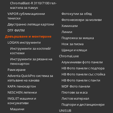
ChromaBlast-R 3110/7100 гел-
мастила за памук
VAPOR сублимационни
Фотокутии за обяд
тениски
Фотонесесери за моливи
Двустранно лепящи картони
Химикали
DTF ФИЛМ
Линии
Довършване и монтиране
Подложка за мишка
LOGAN инструменти
Нож за писма
Инструменти за косплей/
Щанци и клещи
костюми
ChromaLuxe
Инструменти за рязане на
Алуминиеви фото панели
пенокартон
HB Фото панели с подпора
Рамкиране
HB Фото панели със стойка
Adventa QuickPro система за
изпъване на канава
HB Фото панели с панти
KAPA пенокартон
MDF Фото панели
NESCHEN лепенки
Плотове за маса
INGLET машини и
Листов материал
консумативи
Подпори и дистанционери
Машини
UNISUB