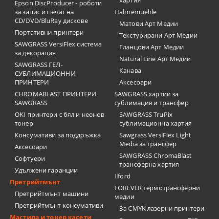
хартия
Epson DiscProducer - роботи
за запис и печат на
Hahnemuehle
CD/DVD/BluRay дискове
Матови Арт Медии
Портативни принтери
Текстурирани Арт Медии
SAWGRASS VersiFlex система
Гланцови Арт Медии
за декорация
Natural Line Арт Медии
SAWGRASS ГЕЛ-
Канава
СУБЛИМАЦИОННИ
ПРИНТЕРИ
Аксесоари
CHROMABLAST ПРИНТЕРИ
SAWGRASS хартии за
SAWGRASS
сублимация и трансфер
OKI принтери с бял и неонов
SAWGRASS TruPix
тонер
сублимационна хартия
Консумативи за поддръжка
Sawgrass VersiFlex Light
Media за трансфер
Аксесоари
SAWGRASS ChromaBlast
Софтуери
трансферна хартия
Удължени гаранции
Ilford
Претрийтмънт
FOREVER термотрансферни
Претрийтмънт машини
медии
Претрийтмънт консумативи
За CMYK лазерни принтери
Мастила и тонер касети