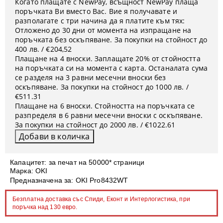
Когато плащате с NewPay, всъщност NewPay плаща
поръчката Ви вместо Вас. Вие я получавате и
разполагате с три начина да я платите към тях:
Отложено до 30 дни от момента на изпращане на
поръчката без оскъпяване. За покупки на стойност до
400 лв. / €204,52
Плащане на 4 вноски. Заплащате 20% от стойността
на поръчката си на момента с карта. Останалата сума
се разделя на 3 равни месечни вноски без
оскъпяване. За покупки на стойност до 1000 лв. /
€511.31
Плащане на 6 вноски. Стойността на поръчката се
разпределя в 6 равни месечни вноски с оскъпяване.
За покупки на стойност до 2000 лв. / €1022.61
Капацитет: за печат на 50000* страници
Марка: OKI
Предназначена за: OKI Pro8432WT
Безплатна доставка със Спиди, Еконт и Интерлогистика, при
поръчка над 130 евро.