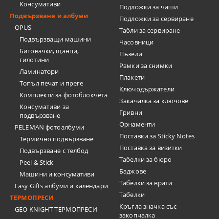
Консумативи
Подложки за чаши
Подвързване и албуми
Подложки за сервиране
OPUS
Табли за сервиране
Подвързващи машини
Часовници
Биговачки, щанци,
Пъзели
гилотини
Рамки за снимки
Ламинатори
Плакети
Топъл печат и преге
Ключодържатели
Комплекти за фотоблокчета
Закачалка за ключове
Консумативи за
Гривни
подвързване
Орнаменти
PELEMAN фотоалбуми
Поставки за Sticky Notes
Термично подвързване
Поставка за визитки
Подвързване с телбод
Tабелки за бюро
Peel & Stick
Баджове
Машини и консумативи
Табелки за врати
Easy Gifts албуми и календари
Табелки
ТЕРМОПРЕСИ
Кръгла значка със
GEO KNIGHT ТЕРМОПРЕСИ
закопчалка