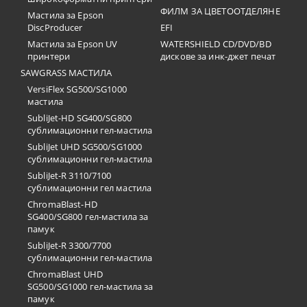
ФИЛМ ЗА ЦВЕТООТДЕЛЯНЕ
Мастила за Epson
DiscProducer
EFI
Мастила за Epson UV
WATERSHIELD CD/DVD/BD
принтери
дискове за инк-джет печат
SAWGRASS МАСТИЛА
VersiFlex SG500/SG1000
мастила
SubliJet-HD SG400/SG800
сублимационни гел-мастила
SubliJet UHD SG500/SG1000
сублимационни гел-мастила
SubliJet-R 3110/7100
сублимационни гел мастила
ChromaBlast-HD
SG400/SG800 гел-мастила за
памук
SubliJet-R 3300/7700
сублимационни гел-мастила
ChromaBlast UHD
SG500/SG1000 гел-мастила за
памук