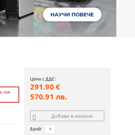
Цена с ДДС:
291.90 €
а, при
570.91 лв.
Добави в желани
Брой: