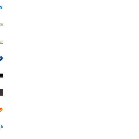
Photo Matt 180
Adventa Магнит/Рамка с подпора
КЛАСИК
0.85 €
1.66 лв.
8.10 €
15.84 лв.
ВИЖ ДЕТАЙЛИ
ДОБАВИ В КОЛИЧКА