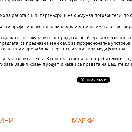
мо за работа с B2B партньори и не обслужва потребители, по 
 да сте професионален или бизнес клиент и да имате регистр
рждавате, че закупените от продукти, ще бъдат използвани з
предлага, са предназначени само за професионална употреба,
ителната им преработка, персонализация или модификация.
ля, запознайте се със Закона за защита на потребителите, за д
етирате Вашия краен продукт и какви са правата на Вашите кл
ИНИ
МАРКИ