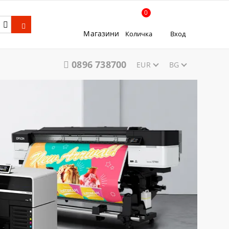
0
Магазини
Количка
Вход
0896 738700
EUR
BG