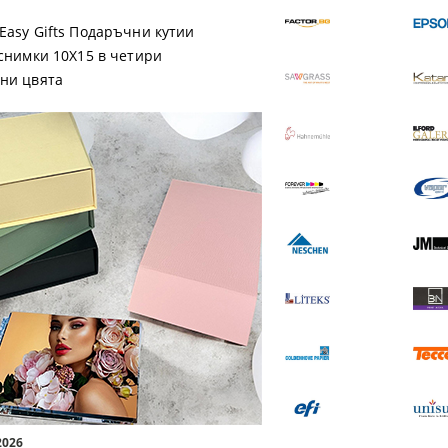
Easy Gifts Подаръчни кутии
 снимки 10X15 в четири
ни цвята
a Магнит EASI
Premium Luster 200
1.03 €
2.01 лв.
17.40 €
34.03 лв.
 ДЕТАЙЛИ
ВИЖ ДЕТАЙЛИ
2026