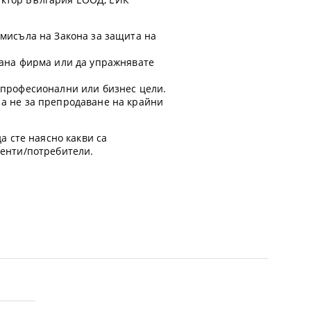
смисъла на Закона за защита на
ирана фирма или да упражнявате
а професионални или бизнес цели.
 а не за препродаване на крайни
а сте наясно какви са
иенти/потребители.