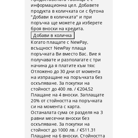
информационна цел. Добавете
продукта в количката си с бутона
"Добави в количката" и при
поръчка ще можете да изберете
броя вноски на кредита.
Когато плащате с NewPay,
всъщност NewPay плаща
поръчката Ви вместо Вас. Вие я
получавате и разполагате с три
начина да я платите към тях:
Отложено до 30 дни от момента
на изпращане на поръчката без
оскъпяване. За покупки на
стойност до 400 лв. / €204,52
Плащане на 4 вноски. Заплащате
20% от стойността на поръчката
си на момента с карта.
Останалата сума се разделя на 3
равни месечни вноски без
оскъпяване. За покупки на
стойност до 1000 лв. / €511.31
Плащане на 6 вноски. Стойността