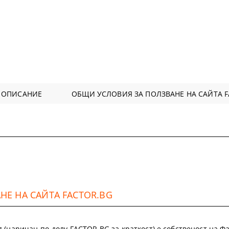
 ОПИСАНИЕ
ОБЩИ УСЛОВИЯ ЗА ПОЛЗВАНЕ НА САЙТА F
Е НА САЙТА FACTOR.BG
.bg (наричан по-долу FACTOR.BG за краткост) е собственост на