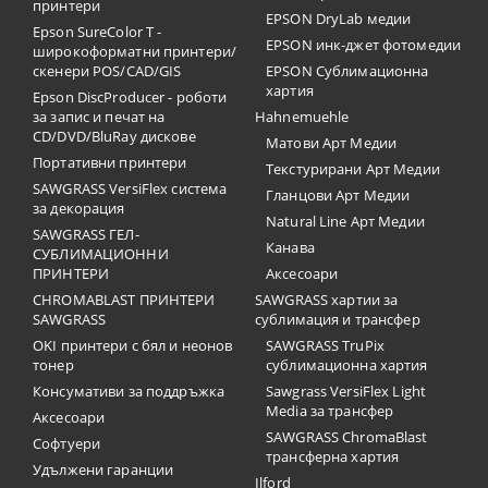
принтери
EPSON DryLab медии
Epson SureColor T -
EPSON инк-джет фотомедии
широкоформатни принтери/
скенери POS/CAD/GIS
EPSON Сублимационна
хартия
Epson DiscProducer - роботи
за запис и печат на
Hahnemuehle
CD/DVD/BluRay дискове
Матови Арт Медии
Портативни принтери
Текстурирани Арт Медии
SAWGRASS VersiFlex система
Гланцови Арт Медии
за декорация
Natural Line Арт Медии
SAWGRASS ГЕЛ-
Канава
СУБЛИМАЦИОННИ
ПРИНТЕРИ
Аксесоари
CHROMABLAST ПРИНТЕРИ
SAWGRASS хартии за
SAWGRASS
сублимация и трансфер
OKI принтери с бял и неонов
SAWGRASS TruPix
тонер
сублимационна хартия
Консумативи за поддръжка
Sawgrass VersiFlex Light
Media за трансфер
Аксесоари
SAWGRASS ChromaBlast
Софтуери
трансферна хартия
Удължени гаранции
Ilford