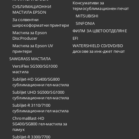
Консумативи за
СУБЛИМАЦИОННИ
термосублимационен печат
МАСТИЛА EPSON
MITSUBISHI
За солвентни
SINFONIA
широкоформатни принтери
ФИЛМ ЗА ЦВЕТООТДЕЛЯНЕ
Мастила за Epson
DiscProducer
EFI
Мастила за Epson UV
WATERSHIELD CD/DVD/BD
принтери
дискове за инк-джет печат
SAWGRASS МАСТИЛА
VersiFlex SG500/SG1000
мастила
SubliJet-HD SG400/SG800
сублимационни гел-мастила
SubliJet UHD SG500/SG1000
сублимационни гел-мастила
SubliJet-R 3110/7100
сублимационни гел мастила
ChromaBlast-HD
SG400/SG800 гел-мастила за
памук
SubliJet-R 3300/7700