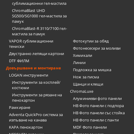
сублимационни гел-мастила
ChromaBlast UHD
SG500/SG1000 гел-мастила за
памук
ChromaBlast-R 3110/7100 гел-
мастила за памук
VAPOR сублимационни
Фотокутии за обяд
тениски
Фотонесесери за моливи
Двустранно лепящи картони
Химикали
DTF ФИЛМ
Линии
Довършване и монтиране
Подложка за мишка
LOGAN инструменти
Нож за писма
Инструменти за косплей/
Щанци и клещи
костюми
ChromaLuxe
Инструменти за рязане на
Алуминиеви фото панели
пенокартон
HB Фото панели с подпора
Рамкиране
HB Фото панели със стойка
Adventa QuickPro система за
изпъване на канава
HB Фото панели с панти
KAPA пенокартон
MDF Фото панели