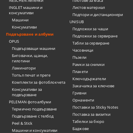
NESCHEN лепенки
Плотове за маса
INGLET машини и
Листов материал
консумативи
Подпори и дистанционери
Машини
UNISUB
Консумативи
Подложки за чаши
Подвързване и албуми
Подложки за сервиране
OPUS
Табли за сервиране
Подвързващи машини
Часовници
Биговачки, щанци,
Пъзели
гилотини
Рамки за снимки
Ламинатори
Плакети
Топъл печат и преге
Ключодържатели
Комплекти за фотоблокчета
Закачалка за ключове
Консумативи за
Гривни
подвързване
Орнаменти
PELEMAN фотоалбуми
Поставки за Sticky Notes
Термично подвързване
Поставка за визитки
Подвързване с телбод
Tабелки за бюро
Peel & Stick
Баджове
Машини и консумативи