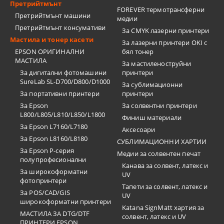
Претрийтмънт
FOREVER термотрансферни
Претрийтмънт машини
медии
Претрийтмънт консумативи
За CMYK лазерни принтери
Мастила и тонер касети
За лазерни принтери OKI с
EPSON ОРИГИНАЛНИ
бял тонер
МАСТИЛА
За мастиленоструйни
За дигитални фотомашини
принтери
SureLab SL-D700/D800/D1000
За сублимационни
За портативни принтери
принтери
За Epson
За солвентни принтери
L800/L805/L810/L850/L1800
Финиш материали
За Epson L7160/L7180
Аксесоари
За Epson L8160/L8180
СУБЛИМАЦИОННИ ХАРТИИ
За Epson P-серия
Медии за солвентен печат
полупрофесионални
Канава за солвент, латекс и
За широкоформатни
UV
фотопринтери
Тапети за солвент, латекс и
За POS/CAD/GIS
UV
широкоформатни принтери
Katana SignMatt хартия за
МАСТИЛА ЗА DTG/DTF
солвент, латекс и UV
ПРИНТЕРИ EPSON