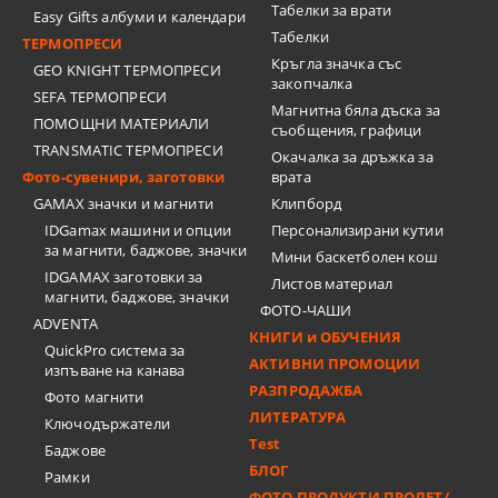
Табелки за врати
Easy Gifts албуми и календари
Табелки
ТЕРМОПРЕСИ
Кръгла значка със
GEO KNIGHT ТЕРМОПРЕСИ
закопчалка
SEFA ТЕРМОПРЕСИ
Магнитна бяла дъска за
ПОМОЩНИ МАТЕРИАЛИ
съобщения, графици
TRANSMATIC ТЕРМОПРЕСИ
Окачалка за дръжка за
Фото-сувенири, заготовки
врата
GAMAX значки и магнити
Клипборд
IDGamax машини и опции
Персонализирани кутии
за магнити, баджове, значки
Мини баскетболен кош
IDGAMAX заготовки за
Листов материал
магнити, баджове, значки
ФОТО-ЧАШИ
ADVENTA
КНИГИ и ОБУЧЕНИЯ
QuickPro система за
АКТИВНИ ПРОМОЦИИ
изпъване на канава
РАЗПРОДАЖБА
Фото магнити
ЛИТЕРАТУРА
Ключодържатели
Test
Баджове
БЛОГ
Рамки
ФОТО ПРОДУКТИ ПРОЛЕТ/