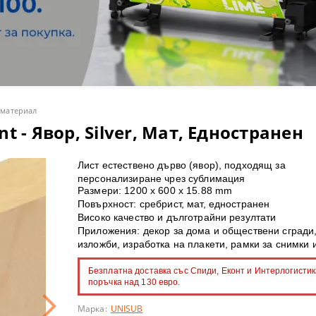
olor S - солвентни широкоформатни принтери
артон
лбуми и календари
нт консумативи
 ТЕРМОПРЕСИ
olor V - UV LED принтери
рмотрансферни медии
пенки
ПРЕСИ
ки и магнити
olor T - широкоформатни принтери/скенери POS/CAD/GIS
ОННИ ХАРТИИ
ини и консумативи
МАТЕРИАЛИ
roducer - роботи за запис и печат на CD/DVD/BluRay дискове
лвентен печат
C ТЕРМОПРЕСИ
 материал
t - Явор, Silver, Мат, Едностранен
 принтери
 за термосублимационен печат
Лист естествено дърво (явор), подходящ за
rsiFlex система за декорация
ВЕТООТДЕЛЯНЕ
И
персонализиране чрез сублимация
Размери: 1200 x 600 х 15.88 mm
ГЕЛ-СУБЛИМАЦИОННИ ПРИНТЕРИ
Повърхност: сребрист, мат, едностранен
Високо качество и дълготрайни резултати
Приложения: декор за дома и обществени сгради,
ST ПРИНТЕРИ SAWGRASS
 CD/DVD/BD дискове за инк-джет печат
изложби, изработка на плакети, рамки за снимки и
и с бял и неонов тонер
имационни тениски
Безплатна доставка със Спиди, Еконт и Интерлогистик
поръчка над 130 евро.
и за поддръжка
 лепящи картони
Марка:
UNISUB