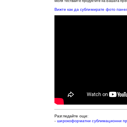
Моля тествайте продуктите на Вашата пре
Вижте как да сублимирате фото пане
Разгледайте още:
-
широкоформатни сублимационни п