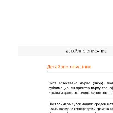
ДЕТАЙЛНО ОПИСАНИЕ
Детайлно описание
Лист естествено дърво (явор), по
сублимационен принтер върху трансф
и живи и цветове, в
исококачествен пе
​Настройки за сублимация:
среден нат
Всички посочени температури и времена с