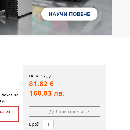
Цена с ДДС:
81.82 €
160.03 лв.
 печат на
 др.
Добави в желани
а, при
Брой: