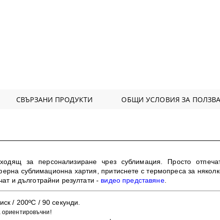
СВЪРЗАНИ ПРОДУКТИ
ОБЩИ УСЛОВИЯ ЗА ПОЛЗВА
дходящ за персонализиране чрез сублимация. Просто отпеча
ерна сублимационна хартия, притиснете с термопреса за няколко
чат и дълготрайни резултати -
видео представяне
.
иск / 200ºC / 90 секунди.
а ориентировъчни!