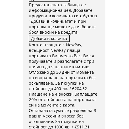
Предоставената таблица е с
информационна цел. Добавете
продукта в количката си с бутона
"Добави в количката" и при
поръчка ще можете да изберете
броя вноски на кредита.
Когато плащате с NewPay,
всъщност NewPay плаща
поръчката Ви вместо Вас. Вие я
получавате и разполагате с три
начина да я платите към тях:
Отложено до 30 дни от момента
на изпращане на поръчката без
оскъпяване. За покупки на
стойност до 400 лв. / €204,52
Плащане на 4 вноски. Заплащате
20% от стойността на поръчката
си на момента с карта.
Останалата сума се разделя на 3
равни месечни вноски без
оскъпяване. За покупки на
стойност до 1000 лв. / €511.31