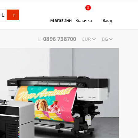
0
Магазини
Количка
Вход
0896 738700
EUR
BG