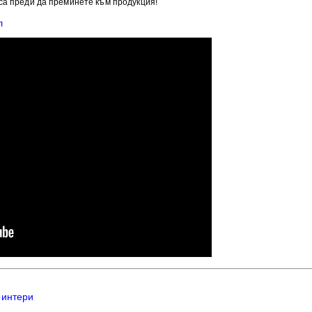
са преди да преминете към продукция!
л
ринтери