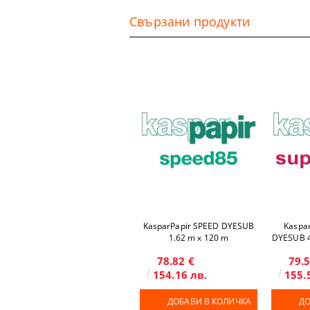
Свързани продукти
KasparPapir SPEED DYESUB
Kaspa
1.62 m x 120 m
DYESUB 4
78.82 €
79.5
154.16 лв.
155.
ДОБАВИ В КОЛИЧКА
ДО