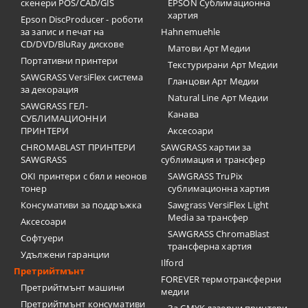
скенери POS/CAD/GIS
EPSON Сублимационна
хартия
Epson DiscProducer - роботи
за запис и печат на
Hahnemuehle
CD/DVD/BluRay дискове
Матови Арт Медии
Портативни принтери
Текстурирани Арт Медии
SAWGRASS VersiFlex система
Гланцови Арт Медии
за декорация
Natural Line Арт Медии
SAWGRASS ГЕЛ-
Канава
СУБЛИМАЦИОННИ
ПРИНТЕРИ
Аксесоари
CHROMABLAST ПРИНТЕРИ
SAWGRASS хартии за
SAWGRASS
сублимация и трансфер
OKI принтери с бял и неонов
SAWGRASS TruPix
тонер
сублимационна хартия
Консумативи за поддръжка
Sawgrass VersiFlex Light
Media за трансфер
Аксесоари
SAWGRASS ChromaBlast
Софтуери
трансферна хартия
Удължени гаранции
Ilford
Претрийтмънт
FOREVER термотрансферни
Претрийтмънт машини
медии
Претрийтмънт консумативи