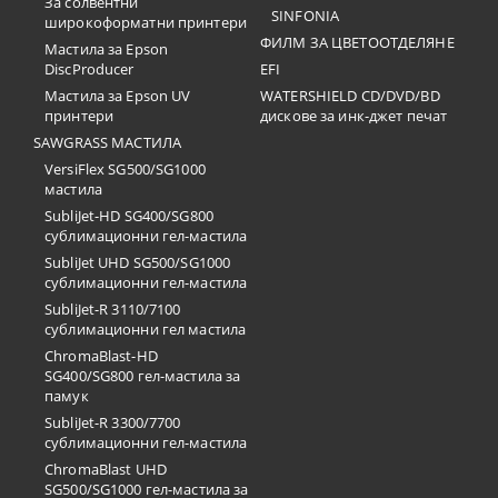
За солвентни
SINFONIA
широкоформатни принтери
ФИЛМ ЗА ЦВЕТООТДЕЛЯНЕ
Мастила за Epson
DiscProducer
EFI
Мастила за Epson UV
WATERSHIELD CD/DVD/BD
принтери
дискове за инк-джет печат
SAWGRASS МАСТИЛА
VersiFlex SG500/SG1000
мастила
SubliJet-HD SG400/SG800
сублимационни гел-мастила
SubliJet UHD SG500/SG1000
сублимационни гел-мастила
SubliJet-R 3110/7100
сублимационни гел мастила
ChromaBlast-HD
SG400/SG800 гел-мастила за
памук
SubliJet-R 3300/7700
сублимационни гел-мастила
ChromaBlast UHD
SG500/SG1000 гел-мастила за