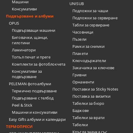
Машини
UNISUB
Консумативи
Подложки за чаши
Подвързване и албуми
Подложки за сервиране
OPUS
Табли за сервиране
Подвързващи машини
Часовници
Биговачки, щанци,
Пъзели
гилотини
Рамки за снимки
Ламинатори
Плакети
Топъл печат и преге
Ключодържатели
Комплекти за фотоблокчета
Закачалка за ключове
Консумативи за
Гривни
подвързване
Орнаменти
PELEMAN фотоалбуми
Поставки за Sticky Notes
Термично подвързване
Поставка за визитки
Подвързване с телбод
Tабелки за бюро
Peel & Stick
Баджове
Машини и консумативи
Табелки за врати
Easy Gifts албуми и календари
Табелки
ТЕРМОПРЕСИ
Кръгла значка със