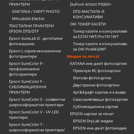
ПРИНТЕРИ
DuPont Artistri P5000+
SINFONIA / SWIFT PHOTO
DTG МАСТИЛА И
КОНСУМАТИВИ
Mitsubishi Electric
OKI ТОНЕР КАСЕТИ
ТЕКСТИЛНИ ПРИНТЕРИ
EPSON DTG/DTF
Тонер касети и консумативи
за ES7411WT/Pro7411WT
Epson SureLab D - дигитални
фотомашини
Тонер касети и консумативи
за OKI Pro8432WT
Epson L-серия икономични
фотопринтери
Медии за печат
Epson SureColor P -
KATANA инк-джет фотохартии
професионални
Премиум RC фотохартии
фотопринтери
Матови фотохартии
Epson SureColor F -
Двустранни фотохартии
СУБЛИМАЦИОННИ
ПРИНТЕРИ
Арт&Крафт хартии и канава
Epson SureColor S - солвентни
Самозалепващи фотохартии
широкоформатни принтери
Сублимационна хартия
Epson SureColor V - UV LED
EPSON хартии за печат
принтери
EPSON DryLab медии
Epson SureColor T -
EPSON инк-джет фотомедии
широкоформатни принтери/