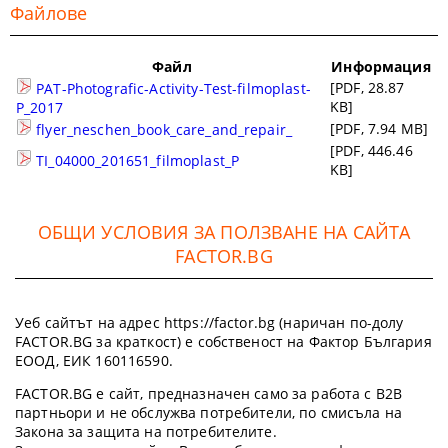
Файлове
Файл
Информация
[PDF, 28.87
PAT-Photografic-Activity-Test-filmoplast-
KB]
P_2017
[PDF, 7.94 MB]
flyer_neschen_book_care_and_repair_
[PDF, 446.46
TI_04000_201651_filmoplast_P
KB]
ОБЩИ УСЛОВИЯ ЗА ПОЛЗВАНЕ НА САЙТА
FACTOR.BG
Уеб сайтът на адрес https://factor.bg (наричан по-долу
FACTOR.BG за краткост) е собственост на Фактор България
ЕООД, ЕИК 160116590.
FACTOR.BG е сайт, предназначен само за работа с B2B
партньори и не обслужва потребители, по смисъла на
Закона за защита на потребителите.