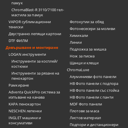
памук
ChromaBlast-R 3110/7100 гел-
мастила за памук
VAPOR сублимационни
Фотокутии за обяд
тениски
Фотонесесери за моливи
Двустранно лепящи картони
Химикали
DTF ФИЛМ
Линии
Довършване и монтиране
Подложка за мишка
LOGAN инструменти
Нож за писма
Инструменти за косплей/
Щанци и клещи
костюми
ChromaLuxe
Инструменти за рязане на
Алуминиеви фото панели
пенокартон
HB Фото панели с подпора
Рамкиране
HB Фото панели със стойка
Adventa QuickPro система за
изпъване на канава
HB Фото панели с панти
KAPA пенокартон
MDF Фото панели
NESCHEN лепенки
Плотове за маса
INGLET машини и
Листов материал
консумативи
Подпори и дистанционери