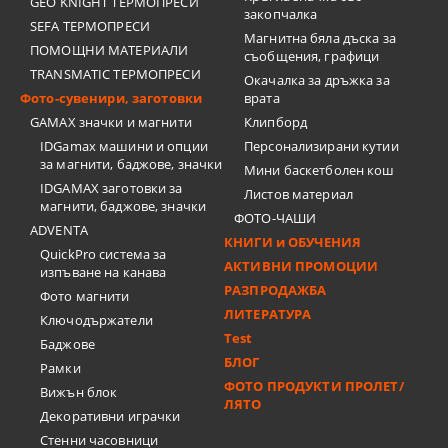
GEO KNIGHT ТЕРМОПРЕСИ
закопчалка
SEFA ТЕРМОПРЕСИ
Магнитна бяла дъска за
ПОМОЩНИ МАТЕРИАЛИ
съобщения, графици
TRANSMATIC ТЕРМОПРЕСИ
Окачалка за дръжка за
Фото-сувенири, заготовки
врата
GAMAX значки и магнити
Клипборд
IDGamax машини и опции
Персонализирани кутии
за магнити, баджове, значки
Мини баскетболен кош
IDGAMAX заготовки за
Листов материал
магнити, баджове, значки
ФОТО-ЧАШИ
ADVENTA
КНИГИ и ОБУЧЕНИЯ
QuickPro система за
АКТИВНИ ПРОМОЦИИ
изпъване на канава
РАЗПРОДАЖБА
Фото магнити
ЛИТЕРАТУРА
Ключодържатели
Test
Баджове
БЛОГ
Рамки
ФОТО ПРОДУКТИ ПРОЛЕТ/
Вижън блок
ЛЯТО
Декоративни играчки
Стенни часовници