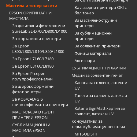
За CMYK лазерни принтери
Мастила и тонер касети
За лазерни принтери OKI с
EPSON ОРИГИНАЛНИ
бял тонер
МАСТИЛА
За мастиленоструйни
За дигитални фотомашини
принтери
SureLab SL-D700/D800/D1000
За сублимационни
За портативни принтери
принтери
За Epson
За солвентни принтери
L800/L805/L810/L850/L1800
Финиш материали
За Epson L7160/L7180
Аксесоари
За Epson L8160/L8180
СУБЛИМАЦИОННИ ХАРТИИ
За Epson P-серия
Медии за солвентен печат
полупрофесионални
Канава за солвент, латекс и
За широкоформатни
UV
фотопринтери
Тапети за солвент, латекс и
За POS/CAD/GIS
UV
широкоформатни принтери
Katana SignMatt хартия за
МАСТИЛА ЗА DTG/DTF
солвент, латекс и UV
ПРИНТЕРИ EPSON
Консумативи за
СУБЛИМАЦИОННИ
термосублимационен печат
МАСТИЛА EPSON
MITSUBISHI