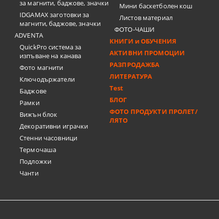
за магнити, баджове, значки
Мини баскетболен кош
IDGAMAX заготовки за
Листов материал
магнити, баджове, значки
ФОТО-ЧАШИ
ADVENTA
КНИГИ и ОБУЧЕНИЯ
QuickPro система за
АКТИВНИ ПРОМОЦИИ
изпъване на канава
РАЗПРОДАЖБА
Фото магнити
ЛИТЕРАТУРА
Ключодържатели
Test
Баджове
БЛОГ
Рамки
ФОТО ПРОДУКТИ ПРОЛЕТ/
Вижън блок
ЛЯТО
Декоративни играчки
Стенни часовници
Термочашa
Подложки
Чанти