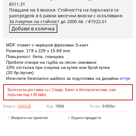
€511.31
Плащане на 6 вноски. Стойността на поръчката се
разпределя в 6 равни месечни вноски с оскъпяване.
За покупки на стойност до 2000 лв. / €1022.61
MDF плакет с черешов фрезован S-кант
Размери: 178 x 229 х 15.88 mm
Повърхност: бяла, гланцова
Пробити отвори на гърба за лесно окачване
10% отстъпка при покупка на кутия или брой кутии
(20 бр./кутия)
Изтеглете безплатно шаблон за подготовка на дизайна
оттук
Безплатна доставка със Спиди, Еконт и Интерлогистика, при
поръчка над 130 евро.
Марка:
UNISUB
Код:
1006
Тегло:
0.000
кг
Изпрати на приятел
Оцени продукта