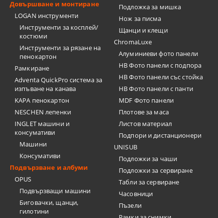
Довършване и монтиране
Подложка за мишка
LOGAN инструменти
Нож за писма
Инструменти за косплей/
Щанци и клещи
костюми
ChromaLuxe
Инструменти за рязане на
Алуминиеви фото панели
пенокартон
HB Фото панели с подпора
Рамкиране
HB Фото панели със стойка
Adventa QuickPro система за
изпъване на канава
HB Фото панели с панти
KAPA пенокартон
MDF Фото панели
NESCHEN лепенки
Плотове за маса
INGLET машини и
Листов материал
консумативи
Подпори и дистанционери
Машини
UNISUB
Консумативи
Подложки за чаши
Подвързване и албуми
Подложки за сервиране
OPUS
Табли за сервиране
Подвързващи машини
Часовници
Биговачки, щанци,
Пъзели
гилотини
Рамки за снимки