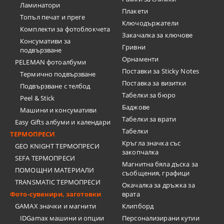
Ламинатори
Плакети
Топъл печат и преге
Ключодържатели
Комплекти за фотоблокчета
Закачалка за ключове
Консумативи за
Гривни
подвързване
Орнаменти
PELEMAN фотоалбуми
Поставки за Sticky Notes
Термично подвързване
Поставка за визитки
Подвързване с телбод
Tабелки за бюро
Peel & Stick
Баджове
Машини и консумативи
Табелки за врати
Easy Gifts албуми и календари
Табелки
ТЕРМОПРЕСИ
Кръгла значка със
GEO KNIGHT ТЕРМОПРЕСИ
закопчалка
SEFA ТЕРМОПРЕСИ
Магнитна бяла дъска за
ПОМОЩНИ МАТЕРИАЛИ
съобщения, графици
TRANSMATIC ТЕРМОПРЕСИ
Окачалка за дръжка за
Фото-сувенири, заготовки
врата
GAMAX значки и магнити
Клипборд
IDGamax машини и опции
Персонализирани кутии