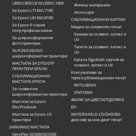
L800/L805/L810/L850/L1800
Финиш материали
За Epson L7160/L7180
Аксесоари
За Epson L8160/L8180
СУБЛИМАЦИОННИ ХАРТИИ
За Epson P-серия
Медии за солвентен печат
полупрофесионални
Канава за солвент, латекс и
За широкоформатни
UV
фотопринтери
Тапети за солвент, латекс и
За POS/CAD/GIS
UV
широкоформатни принтери
Katana SignMatt хартия за
МАСТИЛА ЗА DTG/DTF
солвент, латекс и UV
ПРИНТЕРИ EPSON
Консумативи за
СУБЛИМАЦИОННИ
термосублимационен печат
МАСТИЛА EPSON
MITSUBISHI
За солвентни
SINFONIA
широкоформатни принтери
ФИЛМ ЗА ЦВЕТООТДЕЛЯНЕ
Мастила за Epson
DiscProducer
EFI
Мастила за Epson UV
WATERSHIELD CD/DVD/BD
принтери
дискове за инк-джет печат
SAWGRASS МАСТИЛА
VersiFlex SG500/SG1000