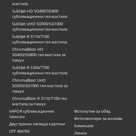
мастила
SubliJet-HD SG400/SG800
сублимационни гел-мастила
SubliJet UHD SG500/SG1000
сублимационни гел-мастила
SubliJet-R 3110/7100
сублимационни гел мастила
ChromaBlast-HD
SG400/SG800 гел-мастила за
памук
SubliJet-R 3300/7700
сублимационни гел-мастила
ChromaBlast UHD
SG500/SG1000 гел-мастила за
памук
ChromaBlast-R 3110/7100 гел-
мастила за памук
VAPOR сублимационни
Фотокутии за обяд
тениски
Фотонесесери за моливи
Двустранно лепящи картони
Химикали
DTF ФИЛМ
Линии