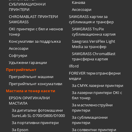
Канава
СУБЛИМАЦИОННИ
ПРИНТЕРИ
Аксесоари
CHROMABLAST ПРИНТЕРИ
SAWGRASS хартии за
SAWGRASS
сублимация и трансфер
OKI принтери с бял и неонов
SAWGRASS TruPix
тонер
сублимационна хартия
Консумативи за поддръжка
Sawgrass VersiFlex Light
Media за трансфер
Аксесоари
SAWGRASS ChromaBlast
Софтуери
трансферна хартия
Удължени гаранции
Ilford
Претрийтмънт
FOREVER термотрансферни
Претрийтмънт машини
медии
Претрийтмънт консумативи
За CMYK лазерни принтери
Мастила и тонер касети
За лазерни принтери OKI с
EPSON ОРИГИНАЛНИ
бял тонер
МАСТИЛА
За мастиленоструйни
За дигитални фотомашини
принтери
SureLab SL-D700/D800/D1000
За сублимационни
За портативни принтери
принтери
За Epson
За солвентни принтери