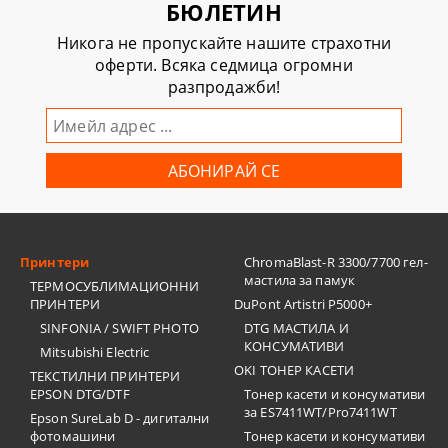
БЮЛЕТИН
Никога не пропускайте нашите страхотни
оферти. Всяка седмица огромни
разпродажби!
Принтери
ChromaBlast-R 3300/7700 гел-
мастила за памук
ТЕРМОСУБЛИМАЦИОННИ
ПРИНТЕРИ
DuPont Artistri P5000+
SINFONIA / SWIFT PHOTO
DTG МАСТИЛА И
КОНСУМАТИВИ
Mitsubishi Electric
OKI ТОНЕР КАСЕТИ
ТЕКСТИЛНИ ПРИНТЕРИ
EPSON DTG/DTF
Тонер касети и консумативи
за ES7411WT/Pro7411WT
Epson SureLab D - дигитални
фотомашини
Тонер касети и консумативи