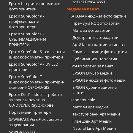
за OKI Pro8432WT
Epson L-серия икономични
фотопринтери
Медии за печат
Epson SureColor P -
KATANA инк-джет фотохартии
професионални
Премиум RC фотохартии
фотопринтери
Матови фотохартии
Epson SureColor F -
Двустранни фотохартии
СУБЛИМАЦИОННИ
ПРИНТЕРИ
Арт&Крафт хартии и канава
Epson SureColor S - солвентни
Самозалепващи фотохартии
широкоформатни принтери
Сублимационна хартия
Epson SureColor V - UV LED
EPSON хартии за печат
принтери
EPSON DryLab медии
Epson SureColor T -
EPSON инк-джет фотомедии
широкоформатни принтери/
скенери POS/CAD/GIS
EPSON Сублимационна
хартия
Epson DiscProducer - роботи
за запис и печат на
Hahnemuehle
CD/DVD/BluRay дискове
Матови Арт Медии
Портативни принтери
Текстурирани Арт Медии
SAWGRASS VersiFlex система
Гланцови Арт Медии
за декорация
Natural Line Арт Медии
SAWGRASS ГЕЛ-