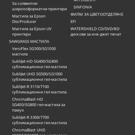
За солвентни
SINFONIA
широкоформатни принтери
ФИЛМ ЗА ЦВЕТООТДЕЛЯНЕ
Мастила за Epson
DiscProducer
EFI
Мастила за Epson UV
WATERSHIELD CD/DVD/BD
принтери
дискове за инк-джет печат
SAWGRASS МАСТИЛА
VersiFlex SG500/SG1000
мастила
SubliJet-HD SG400/SG800
сублимационни гел-мастила
SubliJet UHD SG500/SG1000
сублимационни гел-мастила
SubliJet-R 3110/7100
сублимационни гел мастила
ChromaBlast-HD
SG400/SG800 гел-мастила за
памук
SubliJet-R 3300/7700
сублимационни гел-мастила
ChromaBlast UHD