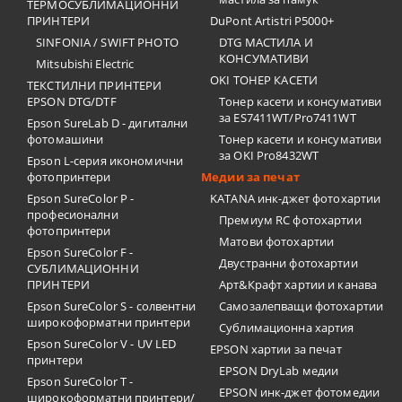
ТЕРМОСУБЛИМАЦИОННИ
ПРИНТЕРИ
DuPont Artistri P5000+
SINFONIA / SWIFT PHOTO
DTG МАСТИЛА И
КОНСУМАТИВИ
Mitsubishi Electric
OKI ТОНЕР КАСЕТИ
ТЕКСТИЛНИ ПРИНТЕРИ
EPSON DTG/DTF
Тонер касети и консумативи
за ES7411WT/Pro7411WT
Epson SureLab D - дигитални
фотомашини
Тонер касети и консумативи
за OKI Pro8432WT
Epson L-серия икономични
фотопринтери
Медии за печат
Epson SureColor P -
KATANA инк-джет фотохартии
професионални
Премиум RC фотохартии
фотопринтери
Матови фотохартии
Epson SureColor F -
Двустранни фотохартии
СУБЛИМАЦИОННИ
ПРИНТЕРИ
Арт&Крафт хартии и канава
Epson SureColor S - солвентни
Самозалепващи фотохартии
широкоформатни принтери
Сублимационна хартия
Epson SureColor V - UV LED
EPSON хартии за печат
принтери
EPSON DryLab медии
Epson SureColor T -
EPSON инк-джет фотомедии
широкоформатни принтери/