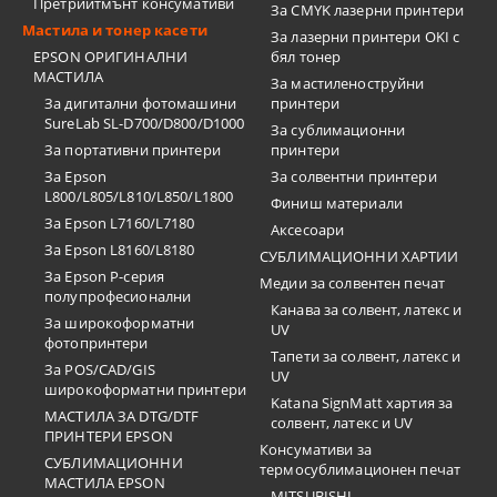
Претрийтмънт консумативи
За CMYK лазерни принтери
Мастила и тонер касети
За лазерни принтери OKI с
EPSON ОРИГИНАЛНИ
бял тонер
МАСТИЛА
За мастиленоструйни
За дигитални фотомашини
принтери
SureLab SL-D700/D800/D1000
За сублимационни
За портативни принтери
принтери
За Epson
За солвентни принтери
L800/L805/L810/L850/L1800
Финиш материали
За Epson L7160/L7180
Аксесоари
За Epson L8160/L8180
СУБЛИМАЦИОННИ ХАРТИИ
За Epson P-серия
Медии за солвентен печат
полупрофесионални
Канава за солвент, латекс и
За широкоформатни
UV
фотопринтери
Тапети за солвент, латекс и
За POS/CAD/GIS
UV
широкоформатни принтери
Katana SignMatt хартия за
МАСТИЛА ЗА DTG/DTF
солвент, латекс и UV
ПРИНТЕРИ EPSON
Консумативи за
СУБЛИМАЦИОННИ
термосублимационен печат
МАСТИЛА EPSON
MITSUBISHI