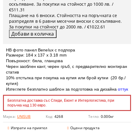
оскъпяване. За покупки на стойност до 1000 лв. /
€511.31
Плащане на 6 вноски. Стойността на поръчката се
разпределя в 6 равни месечни вноски с оскъпяване.
За покупки на стойност до 2000 лв. / €1022.61
HB фото панел Benelux с подпора
Размери: 184 x 137 х 3.18 mm
Повърхност: бяла, гланцова
Черен заоблен кант, черен гръб, с предварително монтиран
статив
10% отстъпка при покупка на кутия или брой кутии (20 бр./
кутия)
Изтеглете безплатно шаблон за подготовка на дизайна
оттук
Безплатна доставка със Спиди, Еконт и Интерлогистика, при
поръчка над 130 евро.
Марка:
UNISUB
Код:
4268
Тегло:
0.000
кг
Изпрати на приятел
Оцени продукта