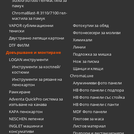
SG500/SG1000 гел-мастила за
памук
ChromaBlast-R 3110/7100 гел-
мастила за памук
VAPOR сублимационни
Фотокутии за обяд
тениски
Фотонесесери за моливи
Двустранно лепящи картони
Химикали
DTF ФИЛМ
Линии
Довършване и монтиране
Подложка за мишка
LOGAN инструменти
Нож за писма
Инструменти за косплей/
Щанци и клещи
костюми
ChromaLuxe
Инструменти за рязане на
Алуминиеви фото панели
пенокартон
HB Фото панели с подпора
Рамкиране
HB Фото панели със стойка
Adventa QuickPro система за
изпъване на канава
HB Фото панели с панти
KAPA пенокартон
MDF Фото панели
NESCHEN лепенки
Плотове за маса
INGLET машини и
Листов материал
консумативи
Подпори и дистанционери