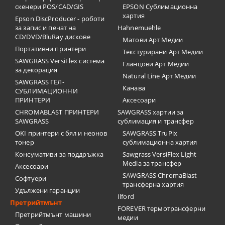
скенери POS/CAD/GIS
EPSON Сублимационна
хартия
Epson DiscProducer - роботи
за запис и печат на
Hahnemuehle
CD/DVD/BluRay дискове
Матови Арт Медии
Портативни принтери
Текстурирани Арт Медии
SAWGRASS VersiFlex система
Гланцови Арт Медии
за декорация
Natural Line Арт Медии
SAWGRASS ГЕЛ-
Канава
СУБЛИМАЦИОННИ
ПРИНТЕРИ
Аксесоари
CHROMABLAST ПРИНТЕРИ
SAWGRASS хартии за
SAWGRASS
сублимация и трансфер
OKI принтери с бял и неонов
SAWGRASS TruPix
тонер
сублимационна хартия
Консумативи за поддръжка
Sawgrass VersiFlex Light
Media за трансфер
Аксесоари
SAWGRASS ChromaBlast
Софтуери
трансферна хартия
Удължени гаранции
Ilford
Претрийтмънт
FOREVER термотрансферни
Претрийтмънт машини
медии