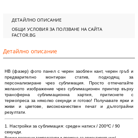
ДЕТАЙЛНО ОПИСАНИЕ
ОБЩИ УСЛОВИЯ ЗА ПОЛЗВАНЕ НА САЙТА
FACTOR.BG
Детайлно описание
HB (фазер) фото панел с ч
ерен заоблен кант, черен гръб и
предварително монтиран статив
, подходящ за
персонализиране чрез сублимация. Просто отпечатайте
желаното изображение чрез сублимационен принтер върху
трансферна сублимационна хартия, притиснете с
термопреса за няколко секунди и готово! Получавате ярки и
живи и цветове, в
исококачествен печат и дълготрайни
резултати
.
​1. Настройки за сублимация:
среден натиск / 200ºC / 90
секунди.