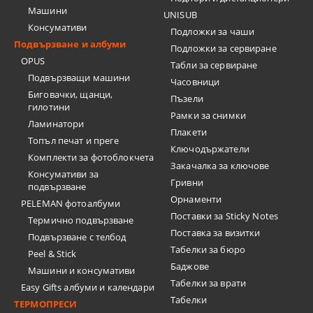
Машини
UNISUB
Консумативи
Подложки за чаши
Подвързване и албуми
Подложки за сервиране
OPUS
Табли за сервиране
Подвързващи машини
Часовници
Биговачки, щанци,
Пъзели
гилотини
Рамки за снимки
Ламинатори
Плакети
Топъл печат и преге
Ключодържатели
Комплекти за фотоблокчета
Закачалка за ключове
Консумативи за
Гривни
подвързване
Орнаменти
PELEMAN фотоалбуми
Поставки за Sticky Notes
Термично подвързване
Поставка за визитки
Подвързване с телбод
Tабелки за бюро
Peel & Stick
Баджове
Машини и консумативи
Табелки за врати
Easy Gifts албуми и календари
Табелки
ТЕРМОПРЕСИ