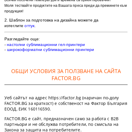
Всички посочени температури и времена са ориентировъчни!
Моля тествайте продуктите на Вашата преса преди да преминете към
продукция!
2. Шаблон
за подготовка на дизайна можете да
изтеглите
оттук
.
Разгледайте още:
-
настолни сублимационни гел-принтери
-
широкоформатни сублимационни принтери
ОБЩИ УСЛОВИЯ ЗА ПОЛЗВАНЕ НА САЙТА
FACTOR.BG
Уеб сайтът на адрес https://factor.bg (наричан по-долу
FACTOR.BG за краткост) е собственост на Фактор България
ЕООД, ЕИК 160116590.
FACTOR.BG е сайт, предназначен само за работа с B2B
партньори и не обслужва потребители, по смисъла на
Закона за защита на потребителите.