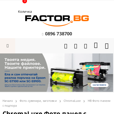
0
Количка
0896 738700
Начало
Фото-сувенири, заготовки
ChromaLuxe
HB Фото панели
с подпора
ChromaLuxe Фото панел с