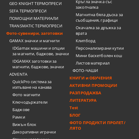
Кръгла значка със
GEO KNIGHT ТЕРМОПРЕСИ
закопчалка
SEFA ТЕРМОПРЕСИ
Магнитна бяла дъска за
ПОМОЩНИ МАТЕРИАЛИ
съобщения, графици
TRANSMATIC ТЕРМОПРЕСИ
Окачалка за дръжка за
Фото-сувенири, заготовки
врата
GAMAX значки и магнити
Клипборд
IDGamax машини и опции
Персонализирани кутии
за магнити, баджове, значки
Мини баскетболен кош
IDGAMAX заготовки за
Листов материал
магнити, баджове, значки
ФОТО-ЧАШИ
ADVENTA
КНИГИ и ОБУЧЕНИЯ
QuickPro система за
АКТИВНИ ПРОМОЦИИ
изпъване на канава
РАЗПРОДАЖБА
Фото магнити
ЛИТЕРАТУРА
Ключодържатели
Test
Баджове
БЛОГ
Рамки
ФОТО ПРОДУКТИ ПРОЛЕТ/
Вижън блок
ЛЯТО
Декоративни играчки