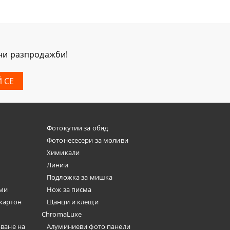
мни разпродажби!
Фотокутии за обяд
Фотонесесери за моливи
Химикали
Линии
Подложка за мишка
юми
Нож за писма
окартон
Щанци и клещи
ChromaLuxe
ъване на
Алуминиеви фото панели