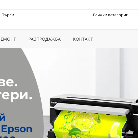
 РЕМОНТ
РАЗПРОДАЖБА
КОНТАКТ
ИМАЦИОННИ ПРИНТЕРИ
ПРИНТЕРИ EPSON DTG/DTF
ГИНАЛНИ МАСТИЛА
ab D - дигитални фотомашини
МАСТИЛА
-джет фотохартии
рия икономични фотопринтери
tri P5000+
и за печат
рументи
olor P - професионални фотопринтери
КАСЕТИ
e
Color F - СУБЛИМАЦИОННИ ПРИНТЕРИ
ртии за сублимация и трансфер
ckPro система за изпъване на канава
тоалбуми
нт машини