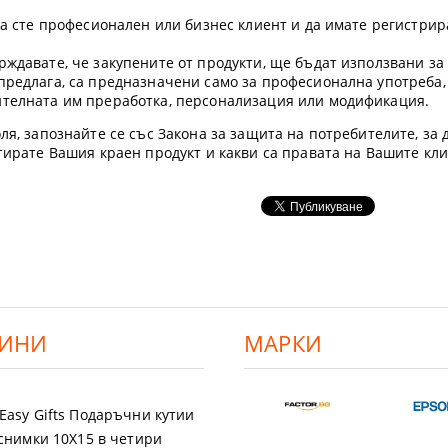
 да сте професионален или бизнес клиент и да имате регистр
рждавате, че закупените от продукти, ще бъдат използвани з
предлага, са предназначени само за професионална употреба,
ителната им преработка, персонализация или модификация.
ля, запознайте се със Закона за защита на потребителите, за д
етирате Вашия краен продукт и какви са правата на Вашите кл
ИНИ
МАРКИ
Easy Gifts Подаръчни кутии
 снимки 10X15 в четири