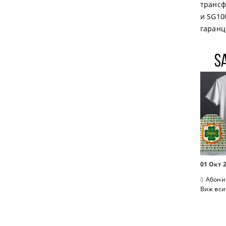
трансф
и SG10
гаранц
01 Окт 
Абони
Виж вси