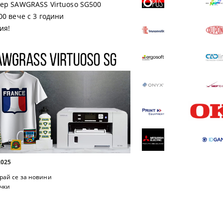
ер SAWGRASS Virtuoso SG500
00 вече с 3 години
ия!
2025
рай се за новини
чки