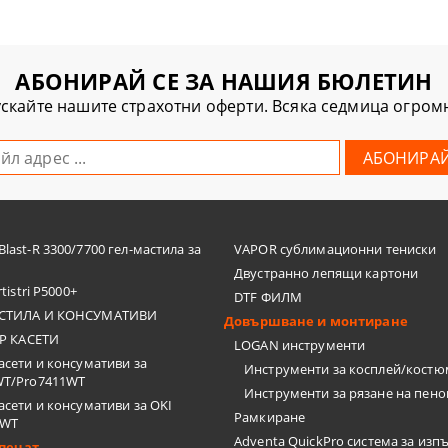
АБОНИРАЙ СЕ ЗА НАШИЯ БЮЛЕТИН
скайте нашите страхотни оферти. Всяка седмица огро
last-R 3300/7700 гел-мастила за
VAPOR сублимационни тениски
Двустранно лепящи картони
tistri P5000+
DTF ФИЛМ
СТИЛА И КОНСУМАТИВИ
Довършване и монтиране
Р КАСЕТИ
LOGAN инструменти
асети и консумативи за
Инструменти за косплей/кост
WT/Pro7411WT
Инструменти за рязане на пен
асети и консумативи за OKI
Рамкиране
2WT
Adventa QuickPro система за изп
печат