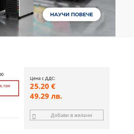
00
Цена с ДДС:
25.20 €
а, при
49.29 лв.
Добави в желани