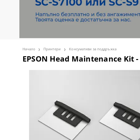
Термопреси
Epson SureC
Ilford
KAPA пенок
Easy Gifts а
Претрийтмъ
GEO KNIGHT
Сувенири
Epson SureC
FOREVER те
NESCHEN ле
SEFA ТЕРМО
GAMAX знач
Книги и Обучения
Epson SureC
СУБЛИМАЦИ
INGLET маш
ПОМОЩНИ 
ADVENTA
ФОТО ПРОДУКТИ ПРОЛЕТ-
Epson DiscP
Медии за со
TRANSMATI
ChromaLuxe
ЛЯТО
Начало
Принтери
Консумативи за поддръжка
EPSON Head Maintenance Kit -
АКТИВНИ ПРОМОЦИИ
Портативни
Консумативи
UNISUB
РАЗПРОДАЖБА
SAWGRASS Ve
ФИЛМ ЗА Ц
ФОТО-ЧАШ
Сервиз
SAWGRASS 
EFI
CHROMABLA
WATERSHIELD
OKI принтер
VAPOR субл
Консуматив
Двустранно