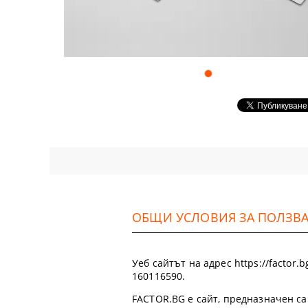
Аксесоари
DTF ФИЛМ
Софтуери
Удължени г
ОБЩИ УСЛОВИЯ ЗА ПОЛЗВАН
Уеб сайтът на адрес https://factor
160116590.
FACTOR.BG е сайт, предназначен са