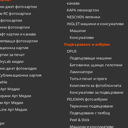
канава
нк-джет фотохартии
KAPA пенокартон
м RC фотохартии
NESCHEN лепенки
 фотохартии
INGLET машини и консумативи
анни фотохартии
Машини
фт хартии и канава
Консумативи
лепващи фотохартии
Подвързване и албуми
ационна хартия
OPUS
ртии за печат
Подвързващи машини
DryLab медии
Биговачки, щанци, гилотини
инк-джет фотомедии
Ламинатори
Сублимационна хартия
Топъл печат и преге
ehle
Комплекти за фотоблокчета
 Арт Медии
Консумативи за подвързване
ирани Арт Медии
PELEMAN фотоалбуми
ви Арт Медии
Термично подвързване
 Line Арт Медии
Подвързване с телбод
Peel & Stick
ари
Машини и консумативи