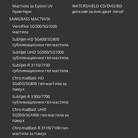
Мастила за Epson UV
WATERSHIELD CD/DVD/BD
принтери
дискове за инк-джет печат
SAWGRASS МАСТИЛА
VersiFlex SG500/SG1000
мастила
SubliJet-HD SG400/SG800
сублимационни гел-мастила
SubliJet UHD SG500/SG1000
сублимационни гел-мастила
SubliJet-R 3110/7100
сублимационни гел мастила
ChromaBlast-HD
SG400/SG800 гел-мастила за
памук
SubliJet-R 3300/7700
сублимационни гел-мастила
ChromaBlast UHD
SG500/SG1000 гел-мастила за
памук
ChromaBlast-R 3110/7100 гел-
мастила за памук