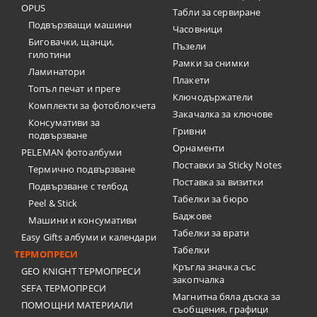
OPUS
Табли за сервиране
Подвързващи машини
Часовници
Биговачки, щанци,
Пъзели
гилотини
Рамки за снимки
Ламинатори
Плакети
Топъл печат и преге
Ключодържатели
Комплекти за фотоблокчета
Закачалка за ключове
Консумативи за
Гривни
подвързване
Орнаменти
PELEMAN фотоалбуми
Поставки за Sticky Notes
Термично подвързване
Поставка за визитки
Подвързване с телбод
Tабелки за бюро
Peel & Stick
Баджове
Машини и консумативи
Табелки за врати
Easy Gifts албуми и календари
Табелки
ТЕРМОПРЕСИ
Кръгла значка със
GEO KNIGHT ТЕРМОПРЕСИ
закопчалка
SEFA ТЕРМОПРЕСИ
Магнитна бяла дъска за
ПОМОЩНИ МАТЕРИАЛИ
съобщения, графици