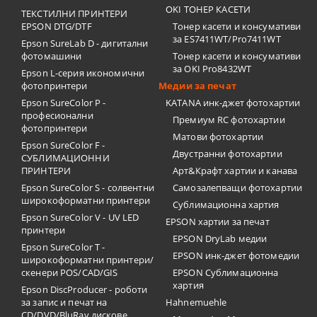
OKI ТОНЕР КАСЕТИ
ТЕКСТИЛНИ ПРИНТЕРИ
EPSON DTG/DTF
Тонер касети и консумативи
за ES7411WT/Pro7411WT
Epson SureLab D - дигитални
фотомашини
Тонер касети и консумативи
за OKI Pro8432WT
Epson L-серия икономични
фотопринтери
Медии за печат
Epson SureColor P -
KATANA инк-джет фотохартии
професионални
Премиум RC фотохартии
фотопринтери
Матови фотохартии
Epson SureColor F -
Двустранни фотохартии
СУБЛИМАЦИОННИ
ПРИНТЕРИ
Арт&Крафт хартии и канава
Epson SureColor S - солвентни
Самозалепващи фотохартии
широкоформатни принтери
Сублимационна хартия
Epson SureColor V - UV LED
EPSON хартии за печат
принтери
EPSON DryLab медии
Epson SureColor T -
EPSON инк-джет фотомедии
широкоформатни принтери/
скенери POS/CAD/GIS
EPSON Сублимационна
хартия
Epson DiscProducer - роботи
за запис и печат на
Hahnemuehle
CD/DVD/BluRay дискове