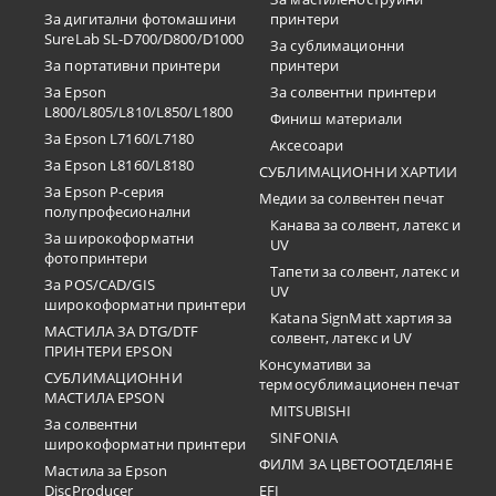
За дигитални фотомашини
принтери
SureLab SL-D700/D800/D1000
За сублимационни
За портативни принтери
принтери
За Epson
За солвентни принтери
L800/L805/L810/L850/L1800
Финиш материали
За Epson L7160/L7180
Аксесоари
За Epson L8160/L8180
СУБЛИМАЦИОННИ ХАРТИИ
За Epson P-серия
Медии за солвентен печат
полупрофесионални
Канава за солвент, латекс и
За широкоформатни
UV
фотопринтери
Тапети за солвент, латекс и
За POS/CAD/GIS
UV
широкоформатни принтери
Katana SignMatt хартия за
МАСТИЛА ЗА DTG/DTF
солвент, латекс и UV
ПРИНТЕРИ EPSON
Консумативи за
СУБЛИМАЦИОННИ
термосублимационен печат
МАСТИЛА EPSON
MITSUBISHI
За солвентни
SINFONIA
широкоформатни принтери
ФИЛМ ЗА ЦВЕТООТДЕЛЯНЕ
Мастила за Epson
DiscProducer
EFI