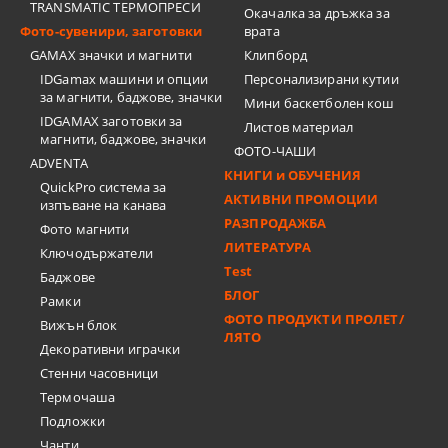
TRANSMATIC ТЕРМОПРЕСИ
Окачалка за дръжка за
Фото-сувенири, заготовки
врата
GAMAX значки и магнити
Клипборд
IDGamax машини и опции
Персонализирани кутии
за магнити, баджове, значки
Мини баскетболен кош
IDGAMAX заготовки за
Листов материал
магнити, баджове, значки
ФОТО-ЧАШИ
ADVENTA
КНИГИ и ОБУЧЕНИЯ
QuickPro система за
АКТИВНИ ПРОМОЦИИ
изпъване на канава
РАЗПРОДАЖБА
Фото магнити
ЛИТЕРАТУРА
Ключодържатели
Test
Баджове
БЛОГ
Рамки
ФОТО ПРОДУКТИ ПРОЛЕТ/
Вижън блок
ЛЯТО
Декоративни играчки
Стенни часовници
Термочашa
Подложки
Чанти