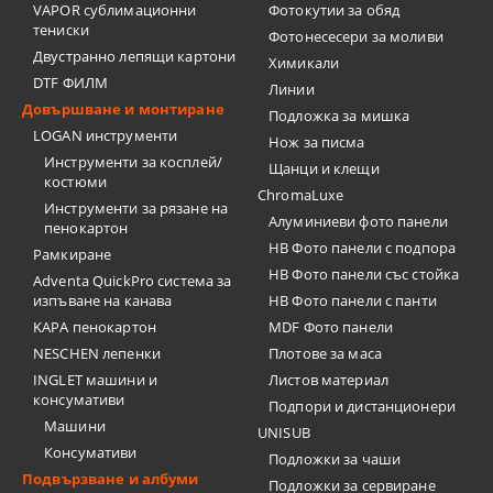
VAPOR сублимационни
Фотокутии за обяд
тениски
Фотонесесери за моливи
Двустранно лепящи картони
Химикали
DTF ФИЛМ
Линии
Довършване и монтиране
Подложка за мишка
LOGAN инструменти
Нож за писма
Инструменти за косплей/
Щанци и клещи
костюми
ChromaLuxe
Инструменти за рязане на
Алуминиеви фото панели
пенокартон
HB Фото панели с подпора
Рамкиране
HB Фото панели със стойка
Adventa QuickPro система за
изпъване на канава
HB Фото панели с панти
KAPA пенокартон
MDF Фото панели
NESCHEN лепенки
Плотове за маса
INGLET машини и
Листов материал
консумативи
Подпори и дистанционери
Машини
UNISUB
Консумативи
Подложки за чаши
Подвързване и албуми
Подложки за сервиране