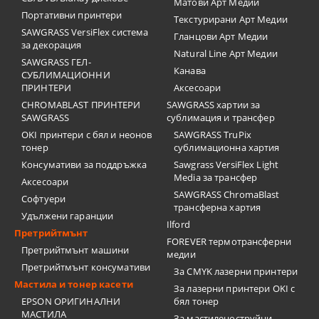
Матови Арт Медии
Портативни принтери
Текстурирани Арт Медии
SAWGRASS VersiFlex система
Гланцови Арт Медии
за декорация
Natural Line Арт Медии
SAWGRASS ГЕЛ-
Канава
СУБЛИМАЦИОННИ
ПРИНТЕРИ
Аксесоари
CHROMABLAST ПРИНТЕРИ
SAWGRASS хартии за
SAWGRASS
сублимация и трансфер
OKI принтери с бял и неонов
SAWGRASS TruPix
тонер
сублимационна хартия
Консумативи за поддръжка
Sawgrass VersiFlex Light
Media за трансфер
Аксесоари
SAWGRASS ChromaBlast
Софтуери
трансферна хартия
Удължени гаранции
Ilford
Претрийтмънт
FOREVER термотрансферни
Претрийтмънт машини
медии
Претрийтмънт консумативи
За CMYK лазерни принтери
Мастила и тонер касети
За лазерни принтери OKI с
EPSON ОРИГИНАЛНИ
бял тонер
МАСТИЛА
За мастиленоструйни