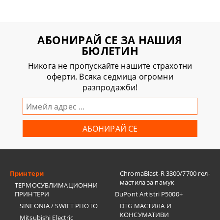
АБОНИРАЙ СЕ ЗА НАШИЯ
БЮЛЕТИН
Никога не пропускайте нашите страхотни
оферти. Всяка седмица огромни
разпродажби!
Принтери
ChromaBlast-R 3300/7700 гел-
мастила за памук
ТЕРМОСУБЛИМАЦИОННИ
ПРИНТЕРИ
DuPont Artistri P5000+
SINFONIA / SWIFT PHOTO
DTG МАСТИЛА И
КОНСУМАТИВИ
Mitsubishi Electric