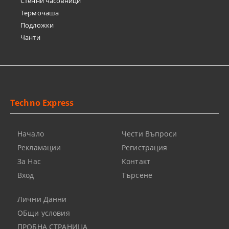
Стенни часовници
Термочашa
Подложки
Чанти
Techno Express
Начало
Чести Въпроси
Рекламации
Регистрация
За Нас
Контакт
Вход
Търсене
Лични Данни
ОБщи условия
ПРОБНА СТРАНИЦА