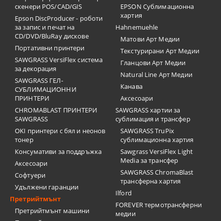
скенери POS/CAD/GIS
EPSON Сублимационна
хартия
Epson DiscProducer - роботи
за запис и печат на
Hahnemuehle
CD/DVD/BluRay дискове
Матови Арт Медии
Портативни принтери
Текстурирани Арт Медии
SAWGRASS VersiFlex система
Гланцови Арт Медии
за декорация
Natural Line Арт Медии
SAWGRASS ГЕЛ-
Канава
СУБЛИМАЦИОННИ
ПРИНТЕРИ
Аксесоари
CHROMABLAST ПРИНТЕРИ
SAWGRASS хартии за
SAWGRASS
сублимация и трансфер
OKI принтери с бял и неонов
SAWGRASS TruPix
тонер
сублимационна хартия
Консумативи за поддръжка
Sawgrass VersiFlex Light
Media за трансфер
Аксесоари
SAWGRASS ChromaBlast
Софтуери
трансферна хартия
Удължени гаранции
Ilford
Претрийтмънт
FOREVER термотрансферни
Претрийтмънт машини
медии