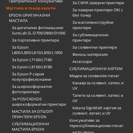
Претрийтмънт консумативи
За CMYK лазерни принтери
Мастила и тонер касети
За лазерни принтери OKI с
EPSON ОРИГИНАЛНИ
бял тонер
МАСТИЛА
За мастиленоструйни
За дигитални фотомашини
принтери
SureLab SL-D700/D800/D1000
За сублимационни
За портативни принтери
принтери
За Epson
За солвентни принтери
L800/L805/L810/L850/L1800
Финиш материали
За Epson L7160/L7180
Аксесоари
За Epson L8160/L8180
СУБЛИМАЦИОННИ ХАРТИИ
За Epson P-серия
Медии за солвентен печат
полупрофесионални
Канава за солвент, латекс и
За широкоформатни
UV
фотопринтери
Тапети за солвент, латекс и
За POS/CAD/GIS
UV
широкоформатни принтери
Katana SignMatt хартия за
МАСТИЛА ЗА DTG/DTF
солвент, латекс и UV
ПРИНТЕРИ EPSON
Консумативи за
СУБЛИМАЦИОННИ
термосублимационен печат
МАСТИЛА EPSON
MITSUBISHI