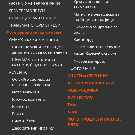
Кръгла значка със
GEO KNIGHT ТЕРМОПРЕСИ
закопчалка
SEFA ТЕРМОПРЕСИ
Магнитна бяла дъска за
ПОМОЩНИ МАТЕРИАЛИ
съобщения, графици
TRANSMATIC ТЕРМОПРЕСИ
Окачалка за дръжка за
Фото-сувенири, заготовки
врата
GAMAX значки и магнити
Клипборд
IDGamax машини и опции
Персонализирани кутии
за магнити, баджове, значки
Мини баскетболен кош
IDGAMAX заготовки за
Листов материал
магнити, баджове, значки
ФОТО-ЧАШИ
ADVENTA
КНИГИ и ОБУЧЕНИЯ
QuickPro система за
АКТИВНИ ПРОМОЦИИ
изпъване на канава
РАЗПРОДАЖБА
Фото магнити
ЛИТЕРАТУРА
Ключодържатели
Test
Баджове
БЛОГ
Рамки
ФОТО ПРОДУКТИ ПРОЛЕТ/
Вижън блок
ЛЯТО
Декоративни играчки