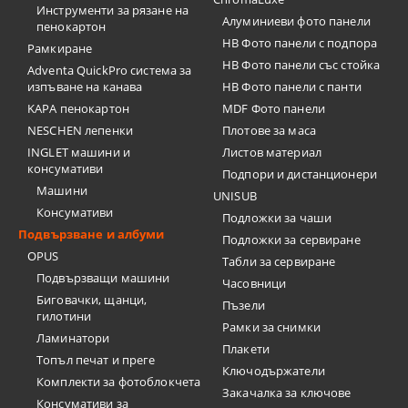
Инструменти за рязане на
Алуминиеви фото панели
пенокартон
HB Фото панели с подпора
Рамкиране
HB Фото панели със стойка
Adventa QuickPro система за
изпъване на канава
HB Фото панели с панти
KAPA пенокартон
MDF Фото панели
NESCHEN лепенки
Плотове за маса
INGLET машини и
Листов материал
консумативи
Подпори и дистанционери
Машини
UNISUB
Консумативи
Подложки за чаши
Подвързване и албуми
Подложки за сервиране
OPUS
Табли за сервиране
Подвързващи машини
Часовници
Биговачки, щанци,
Пъзели
гилотини
Рамки за снимки
Ламинатори
Плакети
Топъл печат и преге
Ключодържатели
Комплекти за фотоблокчета
Закачалка за ключове
Консумативи за