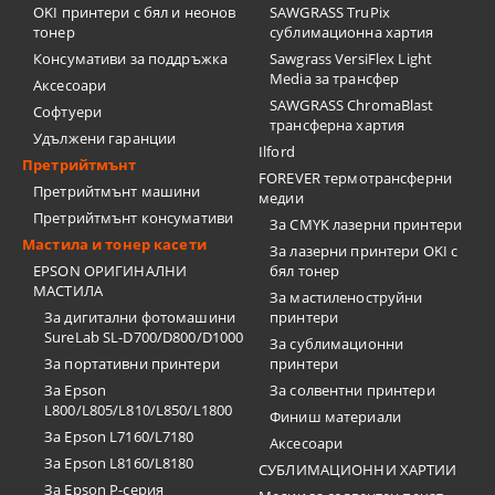
OKI принтери с бял и неонов
SAWGRASS TruPix
тонер
сублимационна хартия
Консумативи за поддръжка
Sawgrass VersiFlex Light
Media за трансфер
Аксесоари
SAWGRASS ChromaBlast
Софтуери
трансферна хартия
Удължени гаранции
Ilford
Претрийтмънт
FOREVER термотрансферни
Претрийтмънт машини
медии
Претрийтмънт консумативи
За CMYK лазерни принтери
Мастила и тонер касети
За лазерни принтери OKI с
EPSON ОРИГИНАЛНИ
бял тонер
МАСТИЛА
За мастиленоструйни
За дигитални фотомашини
принтери
SureLab SL-D700/D800/D1000
За сублимационни
За портативни принтери
принтери
За Epson
За солвентни принтери
L800/L805/L810/L850/L1800
Финиш материали
За Epson L7160/L7180
Аксесоари
За Epson L8160/L8180
СУБЛИМАЦИОННИ ХАРТИИ
За Epson P-серия