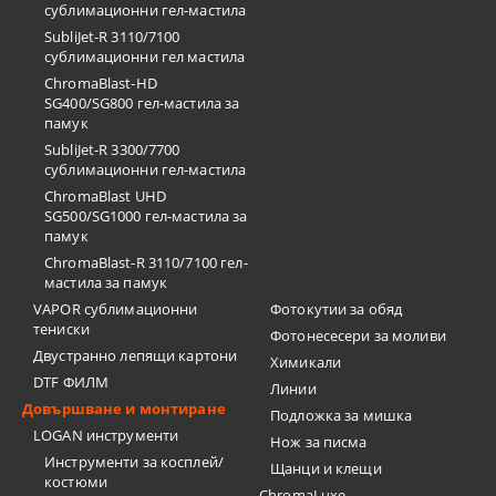
сублимационни гел-мастила
SubliJet-R 3110/7100
сублимационни гел мастила
ChromaBlast-HD
SG400/SG800 гел-мастила за
памук
SubliJet-R 3300/7700
сублимационни гел-мастила
ChromaBlast UHD
SG500/SG1000 гел-мастила за
памук
ChromaBlast-R 3110/7100 гел-
мастила за памук
VAPOR сублимационни
Фотокутии за обяд
тениски
Фотонесесери за моливи
Двустранно лепящи картони
Химикали
DTF ФИЛМ
Линии
Довършване и монтиране
Подложка за мишка
LOGAN инструменти
Нож за писма
Инструменти за косплей/
Щанци и клещи
костюми
ChromaLuxe