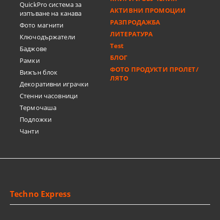
QuickPro система за
АКТИВНИ ПРОМОЦИИ
изпъване на канава
РАЗПРОДАЖБА
Фото магнити
ЛИТЕРАТУРА
Ключодържатели
Test
Баджове
БЛОГ
Рамки
ФОТО ПРОДУКТИ ПРОЛЕТ/
Вижън блок
ЛЯТО
Декоративни играчки
Стенни часовници
Термочашa
Подложки
Чанти
Techno Express