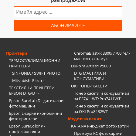
разпродажби!
Принтери
ChromaBlast-R 3300/7700 гел-
мастила за памук
ТЕРМОСУБЛИМАЦИОННИ
ПРИНТЕРИ
DuPont Artistri P5000+
SINFONIA / SWIFT PHOTO
DTG МАСТИЛА И
КОНСУМАТИВИ
Mitsubishi Electric
OKI ТОНЕР КАСЕТИ
ТЕКСТИЛНИ ПРИНТЕРИ
EPSON DTG/DTF
Тонер касети и консумативи
за ES7411WT/Pro7411WT
Epson SureLab D - дигитални
фотомашини
Тонер касети и консумативи
за OKI Pro8432WT
Epson L-серия икономични
фотопринтери
Медии за печат
Epson SureColor P -
KATANA инк-джет фотохартии
професионални
Премиум RC фотохартии