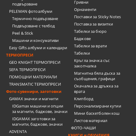
Гривни
подвързване
Орнаменти
PELEMAN фотоалбуми
Поставки за Sticky Notes
Термично подвързване
Поставка за визитки
Подвързване с телбод
Tабелки за бюро
Peel & Stick
Баджове
Машини и консумативи
Табелки за врати
Easy Gifts албуми и календари
Табелки
ТЕРМОПРЕСИ
Кръгла значка със
GEO KNIGHT ТЕРМОПРЕСИ
закопчалка
SEFA ТЕРМОПРЕСИ
Магнитна бяла дъска за
ПОМОЩНИ МАТЕРИАЛИ
съобщения, графици
TRANSMATIC ТЕРМОПРЕСИ
Окачалка за дръжка за
Фото-сувенири, заготовки
врата
GAMAX значки и магнити
Клипборд
IDGamax машини и опции
Персонализирани кутии
за магнити, баджове, значки
Мини баскетболен кош
IDGAMAX заготовки за
Листов материал
магнити, баджове, значки
ФОТО-ЧАШИ
ADVENTA
КНИГИ и ОБУЧЕНИЯ