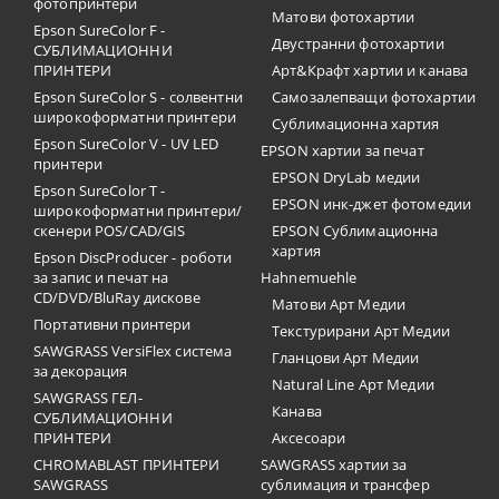
фотопринтери
Матови фотохартии
Epson SureColor F -
Двустранни фотохартии
СУБЛИМАЦИОННИ
ПРИНТЕРИ
Арт&Крафт хартии и канава
Epson SureColor S - солвентни
Самозалепващи фотохартии
широкоформатни принтери
Сублимационна хартия
Epson SureColor V - UV LED
EPSON хартии за печат
принтери
EPSON DryLab медии
Epson SureColor T -
EPSON инк-джет фотомедии
широкоформатни принтери/
скенери POS/CAD/GIS
EPSON Сублимационна
хартия
Epson DiscProducer - роботи
за запис и печат на
Hahnemuehle
CD/DVD/BluRay дискове
Матови Арт Медии
Портативни принтери
Текстурирани Арт Медии
SAWGRASS VersiFlex система
Гланцови Арт Медии
за декорация
Natural Line Арт Медии
SAWGRASS ГЕЛ-
Канава
СУБЛИМАЦИОННИ
ПРИНТЕРИ
Аксесоари
CHROMABLAST ПРИНТЕРИ
SAWGRASS хартии за
SAWGRASS
сублимация и трансфер