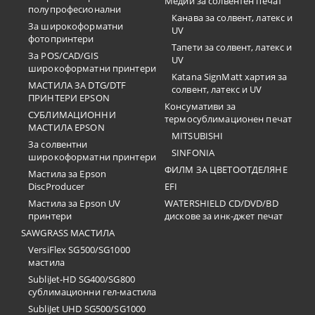
Медии за солвентен печат
полупрофесионални
Канава за солвент, латекс и
За широкоформатни
UV
фотопринтери
Тапети за солвент, латекс и
За POS/CAD/GIS
UV
широкоформатни принтери
Katana SignMatt хартия за
МАСТИЛА ЗА DTG/DTF
солвент, латекс и UV
ПРИНТЕРИ EPSON
Консумативи за
СУБЛИМАЦИОННИ
термосублимационен печат
МАСТИЛА EPSON
MITSUBISHI
За солвентни
SINFONIA
широкоформатни принтери
ФИЛМ ЗА ЦВЕТООТДЕЛЯНЕ
Мастила за Epson
DiscProducer
EFI
Мастила за Epson UV
WATERSHIELD CD/DVD/BD
принтери
дискове за инк-джет печат
SAWGRASS МАСТИЛА
VersiFlex SG500/SG1000
мастила
SubliJet-HD SG400/SG800
сублимационни гел-мастила
SubliJet UHD SG500/SG1000