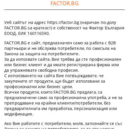
FACTOR.BG
Уеб сайтът на адрес https://factor.bg (наричан по-долу
FACTOR.BG за краткост) е собственост на Фактор България
ЕООД, ЕИК 160116590.
FACTOR.BG е сайт, предназначен само за работа с B2B
партньори и не обслужва потребители, по смисъла на
Закона за защита на потребителите.
За да изпозвате сайта, Вие трябва да сте професионален
или бизнес клиент и да имате регистрирана фирма или
да упражнявате свободна професия.
С използването на сайта Вие потвърждавате, че
закупените от продукти, ще бъдат използвани за
професионални или бизнес цели.
Всички продукти, които FACTOR.BG предлага, са
предназначени само за професионална употреба, а не за
препродаване на крайни клиенти/потребители, без
предварителната им преработка, персонализация или
модификация.
Ако Вие работите с потребители, моля, запознайте се със
Закона за защита на потребителите, за да сте наясно