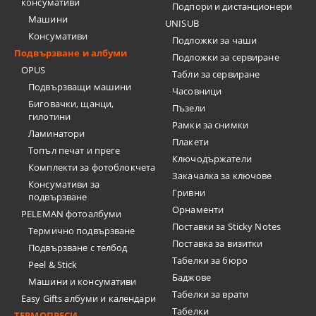
консумативи
Подпори и дистанционери
Машини
UNISUB
Консумативи
Подложки за чаши
Подвързване и албуми
Подложки за сервиране
OPUS
Табли за сервиране
Подвързващи машини
Часовници
Биговачки, щанци,
Пъзели
гилотини
Рамки за снимки
Ламинатори
Плакети
Топъл печат и преге
Ключодържатели
Комплекти за фотоблокчета
Закачалка за ключове
Консумативи за
Гривни
подвързване
Орнаменти
PELEMAN фотоалбуми
Поставки за Sticky Notes
Термично подвързване
Поставка за визитки
Подвързване с телбод
Tабелки за бюро
Peel & Stick
Баджове
Машини и консумативи
Табелки за врати
Easy Gifts албуми и календари
Табелки
ТЕРМОПРЕСИ