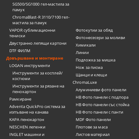
SG500/SG1000 гел-мастила за
памук
ChromaBlast-R 3110/7100 гел-
мастила за памук
VAPOR сублимационни
Фотокутии за обяд
тениски
Фотонесесери за моливи
Двустранно лепящи картони
Химикали
DTF ФИЛМ
Линии
Довършване и монтиране
Подложка за мишка
LOGAN инструменти
Нож за писма
Инструменти за косплей/
Щанци и клещи
костюми
ChromaLuxe
Инструменти за рязане на
Алуминиеви фото панели
пенокартон
HB Фото панели с подпора
Рамкиране
HB Фото панели със стойка
Adventa QuickPro система за
изпъване на канава
HB Фото панели с панти
KAPA пенокартон
MDF Фото панели
NESCHEN лепенки
Плотове за маса
INGLET машини и
Листов материал