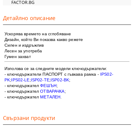
FACTOR.BG
Детайлно описание
Ускорява времето на сглобяване
Дизайн, който Ви показва какво режете
Силен и издръжлив
Лесен за употреба
Гумен захват
Използва се за следните модели ключодържатели:
- ключодържатели ПАСПОРТ с гъвкава рамка -
IPS02-
PK
;
IPS02-LE
;
ISP02-TE
;
ISP02-BK
;
- ключодържател
ФЕШЪН
;
- ключодържател
ОТВАРАЧКА
;
- ключодържател
МЕТАЛЕН
.
Свързани продукти