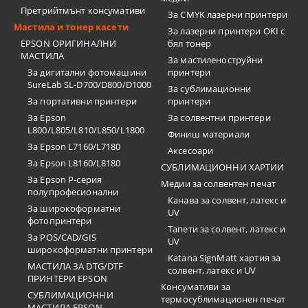
Претрийтмънт консумативи
За CMYK лазерни принтери
Мастила и тонер касети
За лазерни принтери OKI с
EPSON ОРИГИНАЛНИ
бял тонер
МАСТИЛА
За мастиленоструйни
За дигитални фотомашини
принтери
SureLab SL-D700/D800/D1000
За сублимационни
За портативни принтери
принтери
За Epson
За солвентни принтери
L800/L805/L810/L850/L1800
Финиш материали
За Epson L7160/L7180
Аксесоари
За Epson L8160/L8180
СУБЛИМАЦИОННИ ХАРТИИ
За Epson P-серия
Медии за солвентен печат
полупрофесионални
Канава за солвент, латекс и
За широкоформатни
UV
фотопринтери
Тапети за солвент, латекс и
За POS/CAD/GIS
UV
широкоформатни принтери
Katana SignMatt хартия за
МАСТИЛА ЗА DTG/DTF
солвент, латекс и UV
ПРИНТЕРИ EPSON
Консумативи за
СУБЛИМАЦИОННИ
термосублимационен печат
МАСТИЛА EPSON