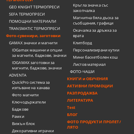
Кръгла значка със
GEO KNIGHT ТЕРМОПРЕСИ
закопчалка
SEFA ТЕРМОПРЕСИ
Магнитна бяла дъска за
ПОМОЩНИ МАТЕРИАЛИ
съобщения, графици
TRANSMATIC ТЕРМОПРЕСИ
Окачалка за дръжка за
Фото-сувенири, заготовки
врата
GAMAX значки и магнити
Клипборд
IDGamax машини и опции
Персонализирани кутии
за магнити, баджове, значки
Мини баскетболен кош
IDGAMAX заготовки за
Листов материал
магнити, баджове, значки
ФОТО-ЧАШИ
ADVENTA
КНИГИ и ОБУЧЕНИЯ
QuickPro система за
АКТИВНИ ПРОМОЦИИ
изпъване на канава
РАЗПРОДАЖБА
Фото магнити
ЛИТЕРАТУРА
Ключодържатели
Test
Баджове
БЛОГ
Рамки
ФОТО ПРОДУКТИ ПРОЛЕТ/
Вижън блок
ЛЯТО
Декоративни играчки