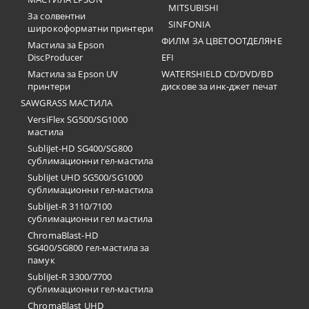
MITSUBISHI
За солвентни
SINFONIA
широкоформатни принтери
ФИЛМ ЗА ЦВЕТООТДЕЛЯНЕ
Мастила за Epson
DiscProducer
EFI
Мастила за Epson UV
WATERSHIELD CD/DVD/BD
принтери
дискове за инк-джет печат
SAWGRASS МАСТИЛА
VersiFlex SG500/SG1000
мастила
SubliJet-HD SG400/SG800
сублимационни гел-мастила
SubliJet UHD SG500/SG1000
сублимационни гел-мастила
SubliJet-R 3110/7100
сублимационни гел мастила
ChromaBlast-HD
SG400/SG800 гел-мастила за
памук
SubliJet-R 3300/7700
сублимационни гел-мастила
ChromaBlast UHD