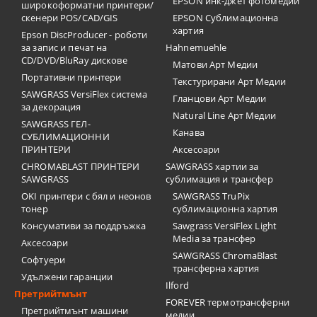
EPSON инк-джет фотомедии
широкоформатни принтери/
скенери POS/CAD/GIS
EPSON Сублимационна
хартия
Epson DiscProducer - роботи
за запис и печат на
Hahnemuehle
CD/DVD/BluRay дискове
Матови Арт Медии
Портативни принтери
Текстурирани Арт Медии
SAWGRASS VersiFlex система
Гланцови Арт Медии
за декорация
Natural Line Арт Медии
SAWGRASS ГЕЛ-
Канава
СУБЛИМАЦИОННИ
ПРИНТЕРИ
Аксесоари
CHROMABLAST ПРИНТЕРИ
SAWGRASS хартии за
SAWGRASS
сублимация и трансфер
OKI принтери с бял и неонов
SAWGRASS TruPix
тонер
сублимационна хартия
Консумативи за поддръжка
Sawgrass VersiFlex Light
Media за трансфер
Аксесоари
SAWGRASS ChromaBlast
Софтуери
трансферна хартия
Удължени гаранции
Ilford
Претрийтмънт
FOREVER термотрансферни
Претрийтмънт машини
медии