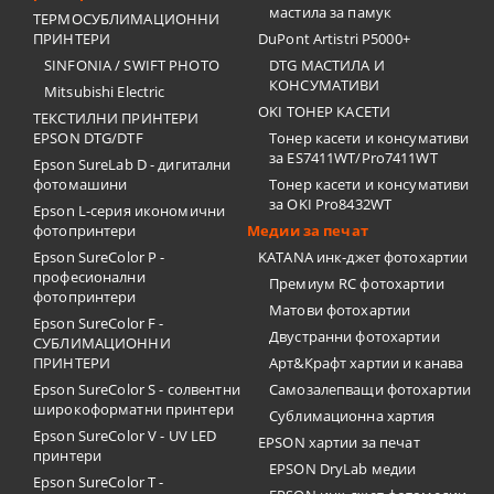
мастила за памук
ТЕРМОСУБЛИМАЦИОННИ
ПРИНТЕРИ
DuPont Artistri P5000+
SINFONIA / SWIFT PHOTO
DTG МАСТИЛА И
КОНСУМАТИВИ
Mitsubishi Electric
OKI ТОНЕР КАСЕТИ
ТЕКСТИЛНИ ПРИНТЕРИ
EPSON DTG/DTF
Тонер касети и консумативи
за ES7411WT/Pro7411WT
Epson SureLab D - дигитални
фотомашини
Тонер касети и консумативи
за OKI Pro8432WT
Epson L-серия икономични
фотопринтери
Медии за печат
Epson SureColor P -
KATANA инк-джет фотохартии
професионални
Премиум RC фотохартии
фотопринтери
Матови фотохартии
Epson SureColor F -
Двустранни фотохартии
СУБЛИМАЦИОННИ
ПРИНТЕРИ
Арт&Крафт хартии и канава
Epson SureColor S - солвентни
Самозалепващи фотохартии
широкоформатни принтери
Сублимационна хартия
Epson SureColor V - UV LED
EPSON хартии за печат
принтери
EPSON DryLab медии
Epson SureColor T -