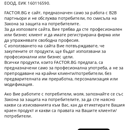
ЕООД, ЕИК 160116590.
FACTOR.BG е сайт, предназначен само за работа с B2B
партньори и не обслужва потребители, по смисъла на
Закона за защита на потребителите.
За да изпозвате сайта, Вие трябва да сте професионален
или бизнес клиент и да имате регистрирана фирма или
да упражнявате свободна професия.
С използването на сайта Вие потвърждавате, че
закупените от продукти, ще бъдат използвани за
професионални или бизнес цели.
Всички продукти, които FACTOR.BG предлага, са
предназначени само за професионална употреба, а не за
препродаване на крайни клиенти/потребители, без
предварителната им преработка, персонализация или
модификация.
Ако Вие работите с потребители, моля, запознайте се със
Закона за защита на потребителите, за да сте наясно
какви са изискванията към Вас, как да етикетирате Вашия
краен продукт и какви са правата на Вашите клиенти/
потребители.