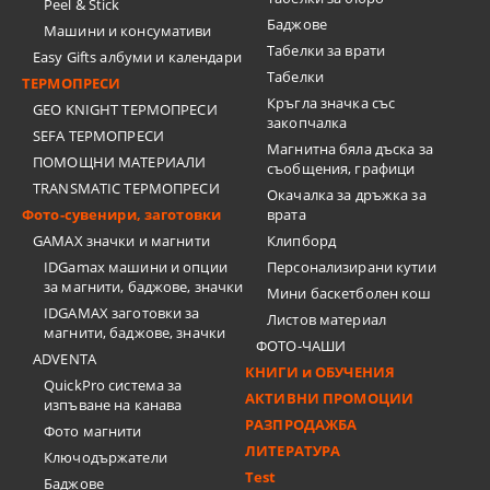
Peel & Stick
Баджове
Машини и консумативи
Табелки за врати
Easy Gifts албуми и календари
Табелки
ТЕРМОПРЕСИ
Кръгла значка със
GEO KNIGHT ТЕРМОПРЕСИ
закопчалка
SEFA ТЕРМОПРЕСИ
Магнитна бяла дъска за
ПОМОЩНИ МАТЕРИАЛИ
съобщения, графици
TRANSMATIC ТЕРМОПРЕСИ
Окачалка за дръжка за
Фото-сувенири, заготовки
врата
GAMAX значки и магнити
Клипборд
IDGamax машини и опции
Персонализирани кутии
за магнити, баджове, значки
Мини баскетболен кош
IDGAMAX заготовки за
Листов материал
магнити, баджове, значки
ФОТО-ЧАШИ
ADVENTA
КНИГИ и ОБУЧЕНИЯ
QuickPro система за
АКТИВНИ ПРОМОЦИИ
изпъване на канава
РАЗПРОДАЖБА
Фото магнити
ЛИТЕРАТУРА
Ключодържатели
Test
Баджове