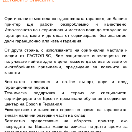
Оригиналните мастила са единствената гаранция, че Вашият
принтер ще работи безпроблемно и качествено.
Използването на неоригинални мастила води до отпадане на
гаранцията, както и до отказ от сервизиране, без значение,
дали гаранционно или извън гаранция.
От друга страна, с използването на оригинални мастила и
медии от FACTOR.BG, Вие защитавате инвестицията си,
получавате най-изгодните цени, можете да се възползвате от
многобройните привилегии, предвидени за лоялните ни
клиенти:
Безплатен телефонен и on-line съпорт, дори и след
гаранционния период
Техническа поддръжка и сервиз от специалисти,
сертифицирани от Epson и преминали обучения в сервизния
център на Epson в Германия
Експедитивен и качествен сервиз по време на гаранцията,
винаги налични резервни части на склад
Безплатно предоставяне на оборотен принтер, ако
повредата на Вашата машина изисква по-дълго време за