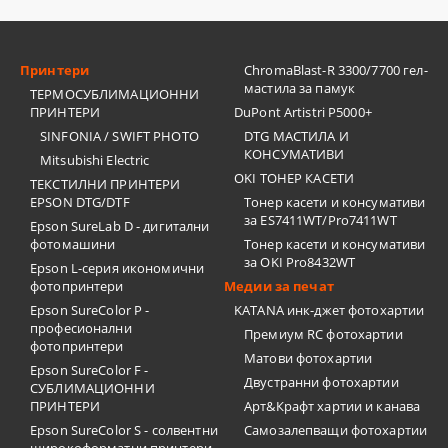
Принтери
ChromaBlast-R 3300/7700 гел-
мастила за памук
ТЕРМОСУБЛИМАЦИОННИ
ПРИНТЕРИ
DuPont Artistri P5000+
SINFONIA / SWIFT PHOTO
DTG МАСТИЛА И
КОНСУМАТИВИ
Mitsubishi Electric
OKI ТОНЕР КАСЕТИ
ТЕКСТИЛНИ ПРИНТЕРИ
EPSON DTG/DTF
Тонер касети и консумативи
за ES7411WT/Pro7411WT
Epson SureLab D - дигитални
фотомашини
Тонер касети и консумативи
за OKI Pro8432WT
Epson L-серия икономични
фотопринтери
Медии за печат
Epson SureColor P -
KATANA инк-джет фотохартии
професионални
Премиум RC фотохартии
фотопринтери
Матови фотохартии
Epson SureColor F -
Двустранни фотохартии
СУБЛИМАЦИОННИ
ПРИНТЕРИ
Арт&Крафт хартии и канава
Epson SureColor S - солвентни
Самозалепващи фотохартии