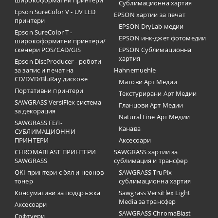
широкоформатни принтери
Сублимационна хартия
Epson SureColor V - UV LED
EPSON хартии за печат
принтери
EPSON DryLab медии
Epson SureColor T -
EPSON инк-джет фотомедии
широкоформатни принтери/
скенери POS/CAD/GIS
EPSON Сублимационна
хартия
Epson DiscProducer - роботи
за запис и печат на
Hahnemuehle
CD/DVD/BluRay дискове
Матови Арт Медии
Портативни принтери
Текстурирани Арт Медии
SAWGRASS VersiFlex система
Гланцови Арт Медии
за декорация
Natural Line Арт Медии
SAWGRASS ГЕЛ-
Канава
СУБЛИМАЦИОННИ
ПРИНТЕРИ
Аксесоари
CHROMABLAST ПРИНТЕРИ
SAWGRASS хартии за
SAWGRASS
сублимация и трансфер
OKI принтери с бял и неонов
SAWGRASS TruPix
тонер
сублимационна хартия
Консумативи за поддръжка
Sawgrass VersiFlex Light
Media за трансфер
Аксесоари
SAWGRASS ChromaBlast
Софтуери