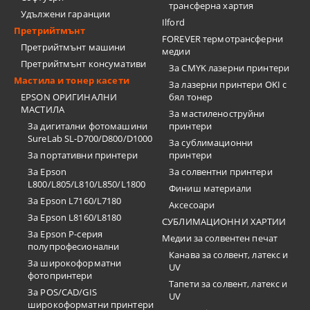
трансферна хартия
Удължени гаранции
Ilford
Претрийтмънт
FOREVER термотрансферни
Претрийтмънт машини
медии
Претрийтмънт консумативи
За CMYK лазерни принтери
Мастила и тонер касети
За лазерни принтери OKI с
EPSON ОРИГИНАЛНИ
бял тонер
МАСТИЛА
За мастиленоструйни
За дигитални фотомашини
принтери
SureLab SL-D700/D800/D1000
За сублимационни
За портативни принтери
принтери
За Epson
За солвентни принтери
L800/L805/L810/L850/L1800
Финиш материали
За Epson L7160/L7180
Аксесоари
За Epson L8160/L8180
СУБЛИМАЦИОННИ ХАРТИИ
За Epson P-серия
Медии за солвентен печат
полупрофесионални
Канава за солвент, латекс и
За широкоформатни
UV
фотопринтери
Тапети за солвент, латекс и
За POS/CAD/GIS
UV
широкоформатни принтери