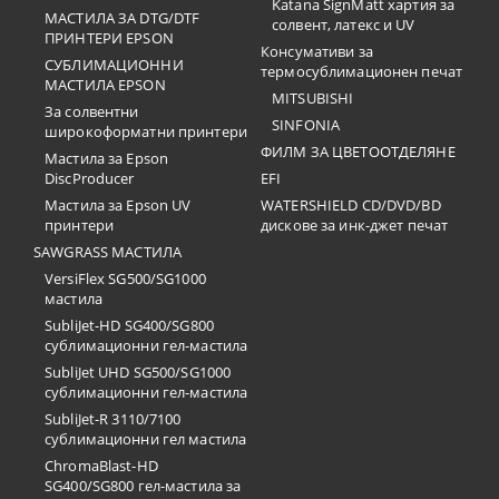
Katana SignMatt хартия за
МАСТИЛА ЗА DTG/DTF
солвент, латекс и UV
ПРИНТЕРИ EPSON
Консумативи за
СУБЛИМАЦИОННИ
термосублимационен печат
МАСТИЛА EPSON
MITSUBISHI
За солвентни
SINFONIA
широкоформатни принтери
ФИЛМ ЗА ЦВЕТООТДЕЛЯНЕ
Мастила за Epson
DiscProducer
EFI
Мастила за Epson UV
WATERSHIELD CD/DVD/BD
принтери
дискове за инк-джет печат
SAWGRASS МАСТИЛА
VersiFlex SG500/SG1000
мастила
SubliJet-HD SG400/SG800
сублимационни гел-мастила
SubliJet UHD SG500/SG1000
сублимационни гел-мастила
SubliJet-R 3110/7100
сублимационни гел мастила
ChromaBlast-HD
SG400/SG800 гел-мастила за