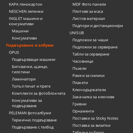
KAPA пенокартон
MDF Фото панели
NESCHEN лепенки
Плотове за маса
INGLET машини и
Листов материал
консумативи
Подпори и дистанционери
Машини
UNISUB
Консумативи
Подложки за чаши
Подвързване и албуми
Подложки за сервиране
OPUS
Табли за сервиране
Подвързващи машини
Часовници
Биговачки, щанци,
Пъзели
гилотини
Рамки за снимки
Ламинатори
Плакети
Топъл печат и преге
Ключодържатели
Комплекти за фотоблокчета
Закачалка за ключове
Консумативи за
Гривни
подвързване
Орнаменти
PELEMAN фотоалбуми
Поставки за Sticky Notes
Термично подвързване
Поставка за визитки
Подвързване с телбод
Tабелки за бюро