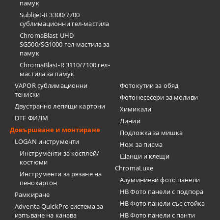
памук
SubliJet-R 3300/7700
сублимационни гел-мастила
ChromaBlast UHD
SG500/SG1000 гел-мастила за
памук
ChromaBlast-R 3110/7100 гел-
мастила за памук
VAPOR сублимационни
Фотокутии за обяд
тениски
Фотонесесери за моливи
Двустранно лепящи картони
Химикали
DTF ФИЛМ
Линии
Довършване и монтиране
Подложка за мишка
LOGAN инструменти
Нож за писма
Инструменти за косплей/
Щанци и клещи
костюми
ChromaLuxe
Инструменти за рязане на
Алуминиеви фото панели
пенокартон
HB Фото панели с подпора
Рамкиране
HB Фото панели със стойка
Adventa QuickPro система за
изпъване на канава
HB Фото панели с панти