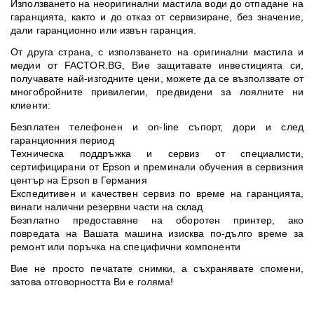
Използването на неоригинални мастила води до отпадане на
гаранцията, както и до отказ от сервизиране, без значение,
дали гаранционно или извън гаранция.
От друга страна, с използването на оригинални мастила и
медии от FACTOR.BG, Вие защитавате инвестицията си,
получавате най-изгодните цени, можете да се възползвате от
многобройните привилегии, предвидени за лоялните ни
клиенти:
Безплатен телефонен и on-line съпорт, дори и след
гаранционния период
Техническа поддръжка и сервиз от специалисти,
сертифицирани от Epson и преминали обучения в сервизния
център на Epson в Германия
Експедитивен и качествен сервиз по време на гаранцията,
винаги налични резервни части на склад
Безплатно предоставяне на оборотен принтер, ако
повредата на Вашата машина изисква по-дълго време за
ремонт или поръчка на специфични компоненти
Вие не просто печатате снимки, а съхранявате спомени,
затова отговорността Ви е голяма!