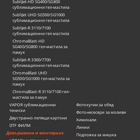
SubliJet-HD SG400/SG800
сублимационни гел-мастила
SubliJet UHD SG500/SG1000
сублимационни гел-мастила
SubliJet-R 3110/7100
сублимационни гел мастила
ChromaBlast-HD
SG400/SG800 гел-мастила за
памук
SubliJet-R 3300/7700
сублимационни гел-мастила
ChromaBlast UHD
SG500/SG1000 гел-мастила за
памук
ChromaBlast-R 3110/7100 гел-
мастила за памук
VAPOR сублимационни
Фотокутии за обяд
тениски
Фотонесесери за моливи
Двустранно лепящи картони
Химикали
DTF ФИЛМ
Линии
Довършване и монтиране
Подложка за мишка