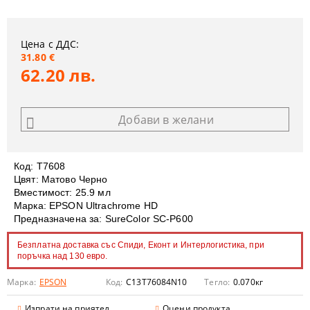
Цена с ДДС:
31.80 €
62.20 лв.
Добави в желани
Код:
T7608
Цвят: Матово Черно
Вместимост: 25.9 мл
Марка: EPSON Ultrachrome HD
Предназначена за: SureColor SC-P600
Безплатна доставка със Спиди, Еконт и Интерлогистика, при
поръчка над 130 евро.
Марка:
EPSON
Код:
C13T76084N10
Тегло:
0.070
кг
Изпрати на приятел
Оцени продукта