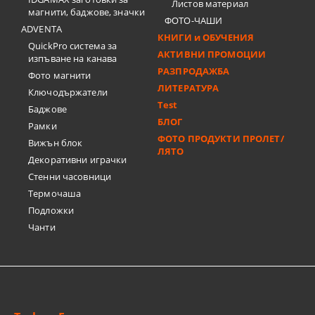
Листов материал
магнити, баджове, значки
ФОТО-ЧАШИ
ADVENTA
КНИГИ и ОБУЧЕНИЯ
QuickPro система за
АКТИВНИ ПРОМОЦИИ
изпъване на канава
РАЗПРОДАЖБА
Фото магнити
ЛИТЕРАТУРА
Ключодържатели
Test
Баджове
БЛОГ
Рамки
ФОТО ПРОДУКТИ ПРОЛЕТ/
Вижън блок
ЛЯТО
Декоративни играчки
Стенни часовници
Термочашa
Подложки
Чанти