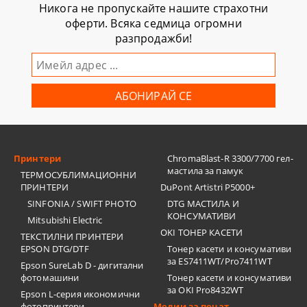
Никога не пропускайте нашите страхотни
оферти. Всяка седмица огромни
разпродажби!
Принтери
ChromaBlast-R 3300/7700 гел-
мастила за памук
ТЕРМОСУБЛИМАЦИОННИ
ПРИНТЕРИ
DuPont Artistri P5000+
SINFONIA / SWIFT PHOTO
DTG МАСТИЛА И
КОНСУМАТИВИ
Mitsubishi Electric
OKI ТОНЕР КАСЕТИ
ТЕКСТИЛНИ ПРИНТЕРИ
EPSON DTG/DTF
Тонер касети и консумативи
за ES7411WT/Pro7411WT
Epson SureLab D - дигитални
фотомашини
Тонер касети и консумативи
за OKI Pro8432WT
Epson L-серия икономични
фотопринтери
Медии за печат