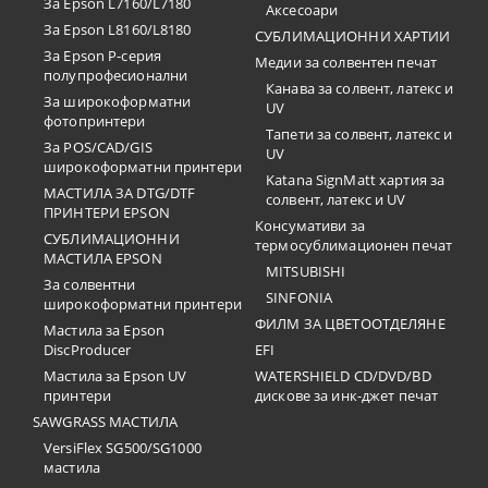
За Epson L7160/L7180
Аксесоари
За Epson L8160/L8180
СУБЛИМАЦИОННИ ХАРТИИ
За Epson P-серия
Медии за солвентен печат
полупрофесионални
Канава за солвент, латекс и
За широкоформатни
UV
фотопринтери
Тапети за солвент, латекс и
За POS/CAD/GIS
UV
широкоформатни принтери
Katana SignMatt хартия за
МАСТИЛА ЗА DTG/DTF
солвент, латекс и UV
ПРИНТЕРИ EPSON
Консумативи за
СУБЛИМАЦИОННИ
термосублимационен печат
МАСТИЛА EPSON
MITSUBISHI
За солвентни
SINFONIA
широкоформатни принтери
ФИЛМ ЗА ЦВЕТООТДЕЛЯНЕ
Мастила за Epson
DiscProducer
EFI
Мастила за Epson UV
WATERSHIELD CD/DVD/BD
принтери
дискове за инк-джет печат
SAWGRASS МАСТИЛА
VersiFlex SG500/SG1000
мастила