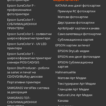
Epson SureColor P -
KATANA инк-джет фотохартии
професионални
Премиум RC фотохартии
фотопринтери
Матови фотохартии
Epson SureColor F -
Двустранни фотохартии
СУБЛИМАЦИОННИ
ПРИНТЕРИ
Арт&Крафт хартии и канава
Epson SureColor S - солвентни
Самозалепващи фотохартии
широкоформатни принтери
Сублимационна хартия
Epson SureColor V - UV LED
EPSON хартии за печат
принтери
EPSON DryLab медии
Epson SureColor T -
EPSON инк-джет фотомедии
широкоформатни принтери/
скенери POS/CAD/GIS
EPSON Сублимационна
хартия
Epson DiscProducer - роботи
за запис и печат на
Hahnemuehle
CD/DVD/BluRay дискове
Матови Арт Медии
Портативни принтери
Текстурирани Арт Медии
SAWGRASS VersiFlex система
Гланцови Арт Медии
за декорация
Natural Line Арт Медии
SAWGRASS ГЕЛ-
Канава
СУБЛИМАЦИОННИ