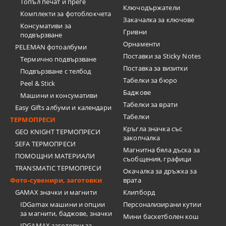
Топъл печат и преге
Ключодържатели
Комплекти за фотоблокчета
Закачалка за ключове
Консумативи за
Гривни
подвързване
Орнаменти
PELEMAN фотоалбуми
Поставки за Sticky Notes
Термично подвързване
Поставка за визитки
Подвързване с телбод
Tабелки за бюро
Peel & Stick
Баджове
Машини и консумативи
Табелки за врати
Easy Gifts албуми и календари
Табелки
ТЕРМОПРЕСИ
Кръгла значка със
GEO KNIGHT ТЕРМОПРЕСИ
закопчалка
SEFA ТЕРМОПРЕСИ
Магнитна бяла дъска за
ПОМОЩНИ МАТЕРИАЛИ
съобщения, графици
TRANSMATIC ТЕРМОПРЕСИ
Окачалка за дръжка за
Фото-сувенири, заготовки
врата
GAMAX значки и магнити
Клипборд
IDGamax машини и опции
Персонализирани кутии
за магнити, баджове, значки
Мини баскетболен кош
IDGAMAX заготовки за