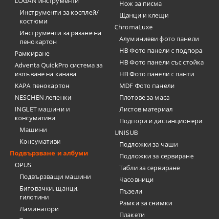
LOGAN инструменти
Нож за писма
Инструменти за косплей/
Щанци и клещи
костюми
ChromaLuxe
Инструменти за рязане на
Алуминиеви фото панели
пенокартон
HB Фото панели с подпора
Рамкиране
HB Фото панели със стойка
Adventa QuickPro система за
изпъване на канава
HB Фото панели с панти
KAPA пенокартон
MDF Фото панели
NESCHEN лепенки
Плотове за маса
INGLET машини и
Листов материал
консумативи
Подпори и дистанционери
Машини
UNISUB
Консумативи
Подложки за чаши
Подвързване и албуми
Подложки за сервиране
OPUS
Табли за сервиране
Подвързващи машини
Часовници
Биговачки, щанци,
Пъзели
гилотини
Рамки за снимки
Ламинатори
Плакети