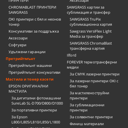
ПРИНТЕРИ
Аксесоари
CHROMABLAST ПРИНТЕРИ
SAWGRASS хартии за
SAWGRASS
сублимация и трансфер
OKI принтери с бял и неонов
SAWGRASS TruPix
тонер
сублимационна хартия
Консумативи за поддръжка
Sawgrass VersiFlex Light
Media за трансфер
Аксесоари
SAWGRASS ChromaBlast
Софтуери
трансферна хартия
Удължени гаранции
Ilford
Претрийтмънт
FOREVER термотрансферни
Претрийтмънт машини
медии
Претрийтмънт консумативи
За CMYK лазерни принтери
Мастила и тонер касети
За лазерни принтери OKI с
EPSON ОРИГИНАЛНИ
бял тонер
МАСТИЛА
За мастиленоструйни
За дигитални фотомашини
принтери
SureLab SL-D700/D800/D1000
За сублимационни
За портативни принтери
принтери
За Epson
За солвентни принтери
L800/L805/L810/L850/L1800
Финиш материали