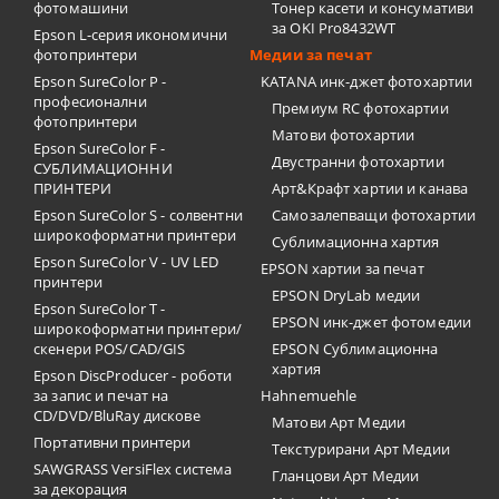
фотомашини
Тонер касети и консумативи
за OKI Pro8432WT
Epson L-серия икономични
фотопринтери
Медии за печат
Epson SureColor P -
KATANA инк-джет фотохартии
професионални
Премиум RC фотохартии
фотопринтери
Матови фотохартии
Epson SureColor F -
Двустранни фотохартии
СУБЛИМАЦИОННИ
ПРИНТЕРИ
Арт&Крафт хартии и канава
Epson SureColor S - солвентни
Самозалепващи фотохартии
широкоформатни принтери
Сублимационна хартия
Epson SureColor V - UV LED
EPSON хартии за печат
принтери
EPSON DryLab медии
Epson SureColor T -
EPSON инк-джет фотомедии
широкоформатни принтери/
скенери POS/CAD/GIS
EPSON Сублимационна
хартия
Epson DiscProducer - роботи
за запис и печат на
Hahnemuehle
CD/DVD/BluRay дискове
Матови Арт Медии
Портативни принтери
Текстурирани Арт Медии
SAWGRASS VersiFlex система
Гланцови Арт Медии
за декорация