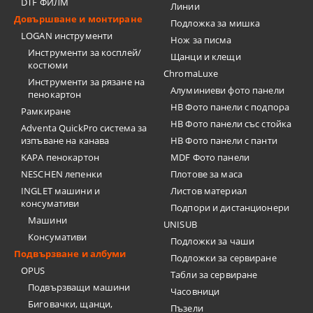
DTF ФИЛМ
Линии
Довършване и монтиране
Подложка за мишка
LOGAN инструменти
Нож за писма
Инструменти за косплей/
Щанци и клещи
костюми
ChromaLuxe
Инструменти за рязане на
Алуминиеви фото панели
пенокартон
HB Фото панели с подпора
Рамкиране
HB Фото панели със стойка
Adventa QuickPro система за
изпъване на канава
HB Фото панели с панти
KAPA пенокартон
MDF Фото панели
NESCHEN лепенки
Плотове за маса
INGLET машини и
Листов материал
консумативи
Подпори и дистанционери
Машини
UNISUB
Консумативи
Подложки за чаши
Подвързване и албуми
Подложки за сервиране
OPUS
Табли за сервиране
Подвързващи машини
Часовници
Биговачки, щанци,
Пъзели