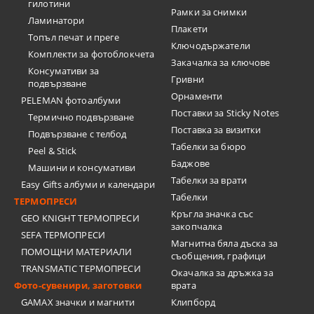
гилотини
Рамки за снимки
Ламинатори
Плакети
Топъл печат и преге
Ключодържатели
Комплекти за фотоблокчета
Закачалка за ключове
Консумативи за
Гривни
подвързване
Орнаменти
PELEMAN фотоалбуми
Поставки за Sticky Notes
Термично подвързване
Поставка за визитки
Подвързване с телбод
Tабелки за бюро
Peel & Stick
Баджове
Машини и консумативи
Табелки за врати
Easy Gifts албуми и календари
Табелки
ТЕРМОПРЕСИ
Кръгла значка със
GEO KNIGHT ТЕРМОПРЕСИ
закопчалка
SEFA ТЕРМОПРЕСИ
Магнитна бяла дъска за
ПОМОЩНИ МАТЕРИАЛИ
съобщения, графици
TRANSMATIC ТЕРМОПРЕСИ
Окачалка за дръжка за
Фото-сувенири, заготовки
врата
GAMAX значки и магнити
Клипборд