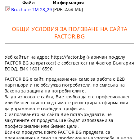
Файл
Информация
[PDF, 2.69 MB]
Brochure TM 28_29
ОБЩИ УСЛОВИЯ ЗА ПОЛЗВАНЕ НА САЙТА
FACTOR.BG
Уеб сайтът на адрес https://factor.bg (наричан по-долу
FACTOR.BG за краткост) е собственост на Фактор България
ЕООД, ЕИК 160116590.
FACTOR.BG е сайт, предназначен само за работа с B2B
партньори и не обслужва потребители, по смисъла на
Закона за защита на потребителите.
За да изпозвате сайта, Вие трябва да сте професионален
или бизнес клиент и да имате регистрирана фирма или
да упражнявате свободна професия.
С използването на сайта Вие потвърждавате, че
закупените от продукти, ще бъдат използвани за
професионални или бизнес цели.
Всички продукти, които FACTOR.BG предлага, са
предназначени само за професионална употреба, а не за