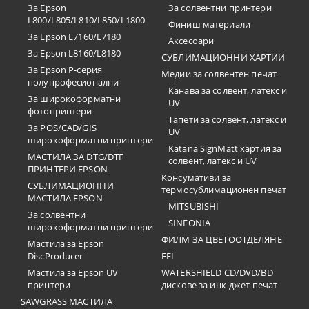
За Epson
За солвентни принтери
L800/L805/L810/L850/L1800
Финиш материали
За Epson L7160/L7180
Аксесоари
За Epson L8160/L8180
СУБЛИМАЦИОННИ ХАРТИИ
За Epson P-серия
Медии за солвентен печат
полупрофесионални
Канава за солвент, латекс и
За широкоформатни
UV
фотопринтери
Тапети за солвент, латекс и
За POS/CAD/GIS
UV
широкоформатни принтери
Katana SignMatt хартия за
МАСТИЛА ЗА DTG/DTF
солвент, латекс и UV
ПРИНТЕРИ EPSON
Консумативи за
СУБЛИМАЦИОННИ
термосублимационен печат
МАСТИЛА EPSON
MITSUBISHI
За солвентни
SINFONIA
широкоформатни принтери
ФИЛМ ЗА ЦВЕТООТДЕЛЯНЕ
Мастила за Epson
DiscProducer
EFI
Мастила за Epson UV
WATERSHIELD CD/DVD/BD
принтери
дискове за инк-джет печат
SAWGRASS МАСТИЛА