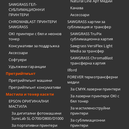
Natural Line Арт Медии
SAWGRASS ГЕЛ-
Канава
СУБЛИМАЦИОННИ
ПРИНТЕРИ
Аксесоари
CHROMABLAST ПРИНТЕРИ
SAWGRASS хартии за
SAWGRASS
сублимация и трансфер
OKI принтери с бял и неонов
SAWGRASS TruPix
тонер
сублимационна хартия
Консумативи за поддръжка
Sawgrass VersiFlex Light
Media за трансфер
Аксесоари
SAWGRASS ChromaBlast
Софтуери
трансферна хартия
Удължени гаранции
Ilford
Претрийтмънт
FOREVER термотрансферни
Претрийтмънт машини
медии
Претрийтмънт консумативи
За CMYK лазерни принтери
Мастила и тонер касети
За лазерни принтери OKI с
EPSON ОРИГИНАЛНИ
бял тонер
МАСТИЛА
За мастиленоструйни
За дигитални фотомашини
принтери
SureLab SL-D700/D800/D1000
За сублимационни
За портативни принтери
принтери