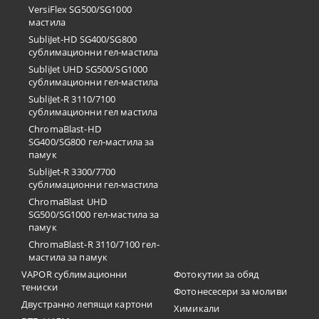
VersiFlex SG500/SG1000
мастила
SubliJet-HD SG400/SG800
сублимационни гел-мастила
SubliJet UHD SG500/SG1000
сублимационни гел-мастила
SubliJet-R 3110/7100
сублимационни гел мастила
ChromaBlast-HD
SG400/SG800 гел-мастила за
памук
SubliJet-R 3300/7700
сублимационни гел-мастила
ChromaBlast UHD
SG500/SG1000 гел-мастила за
памук
ChromaBlast-R 3110/7100 гел-
мастила за памук
VAPOR сублимационни
Фотокутии за обяд
тениски
Фотонесесери за моливи
Двустранно лепящи картони
Химикали