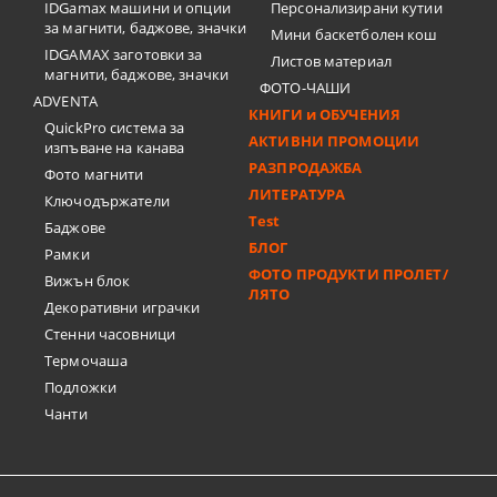
IDGamax машини и опции
Персонализирани кутии
за магнити, баджове, значки
Мини баскетболен кош
IDGAMAX заготовки за
Листов материал
магнити, баджове, значки
ФОТО-ЧАШИ
ADVENTA
КНИГИ и ОБУЧЕНИЯ
QuickPro система за
АКТИВНИ ПРОМОЦИИ
изпъване на канава
РАЗПРОДАЖБА
Фото магнити
ЛИТЕРАТУРА
Ключодържатели
Test
Баджове
БЛОГ
Рамки
ФОТО ПРОДУКТИ ПРОЛЕТ/
Вижън блок
ЛЯТО
Декоративни играчки
Стенни часовници
Термочашa
Подложки
Чанти