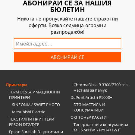
АБОНИРАЙ СЕ ЗА НАШИЯ
БЮЛЕТИН
Никога не пропускайте нашите страхотни
оферти. Всяка седмица огромни
разпродажби!
Принтери
ChromaBlast-R 3300/7700 гел-
мастила за памук
ТЕРМОСУБЛИМАЦИОННИ
ПРИНТЕРИ
DuPont Artistri P5000+
SINFONIA / SWIFT PHOTO
DTG МАСТИЛА И
КОНСУМАТИВИ
Mitsubishi Electric
OKI ТОНЕР КАСЕТИ
ТЕКСТИЛНИ ПРИНТЕРИ
EPSON DTG/DTF
Тонер касети и консумативи
за ES7411WT/Pro7411WT
Epson SureLab D - дигитални