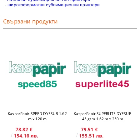
-
широкоформатни сублимационни принтери
Свързани продукти
KasparPapir SPEED DYESUB 1.62
KasparPapir SUPERLITE DYESUB
m x 120 m
45 gsm 1.62 m x 250 m
78.82 €
79.51 €
154.16 лв.
155.51 лв.