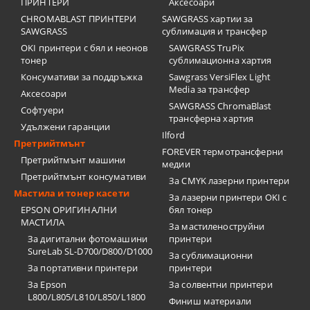
ПРИНТЕРИ
Аксесоари
CHROMABLAST ПРИНТЕРИ
SAWGRASS хартии за
SAWGRASS
сублимация и трансфер
OKI принтери с бял и неонов
SAWGRASS TruPix
тонер
сублимационна хартия
Консумативи за поддръжка
Sawgrass VersiFlex Light
Media за трансфер
Аксесоари
SAWGRASS ChromaBlast
Софтуери
трансферна хартия
Удължени гаранции
Ilford
Претрийтмънт
FOREVER термотрансферни
Претрийтмънт машини
медии
Претрийтмънт консумативи
За CMYK лазерни принтери
Мастила и тонер касети
За лазерни принтери OKI с
EPSON ОРИГИНАЛНИ
бял тонер
МАСТИЛА
За мастиленоструйни
За дигитални фотомашини
принтери
SureLab SL-D700/D800/D1000
За сублимационни
За портативни принтери
принтери
За Epson
За солвентни принтери
L800/L805/L810/L850/L1800
Финиш материали