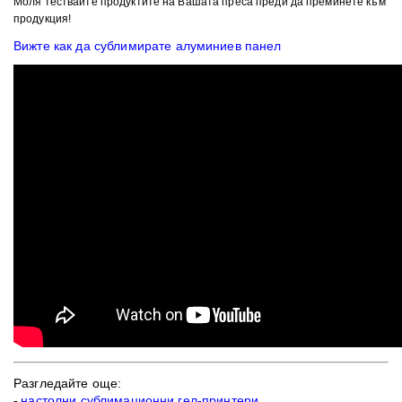
Моля тествайте продуктите на Вашата преса преди да преминете към
продукция!
Вижте как да сублимирате алуминиев панел
Разгледайте още:
-
настолни сублимационни гел-принтери