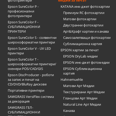
фотопринтери
Медии за печат
Epson SureColor P -
KATANA инк-джет фотохартии
професионални
Премиум RC фотохартии
фотопринтери
Матови фотохартии
Epson SureColor F -
Двустранни фотохартии
СУБЛИМАЦИОННИ
ПРИНТЕРИ
Арт&Крафт хартии и канава
Epson SureColor S - солвентни
Самозалепващи фотохартии
широкоформатни принтери
Сублимационна хартия
Epson SureColor V - UV LED
EPSON хартии за печат
принтери
EPSON DryLab медии
Epson SureColor T -
EPSON инк-джет фотомедии
широкоформатни принтери/
скенери POS/CAD/GIS
EPSON Сублимационна
хартия
Epson DiscProducer - роботи
за запис и печат на
Hahnemuehle
CD/DVD/BluRay дискове
Матови Арт Медии
Портативни принтери
Текстурирани Арт Медии
SAWGRASS VersiFlex система
Гланцови Арт Медии
за декорация
Natural Line Арт Медии
SAWGRASS ГЕЛ-
Канава
СУБЛИМАЦИОННИ