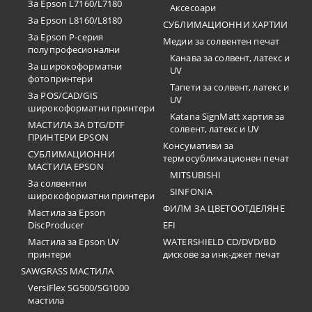
За Epson L7160/L7180
Аксесоари
За Epson L8160/L8180
СУБЛИМАЦИОННИ ХАРТИИ
За Epson P-серия
Медии за солвентен печат
полупрофесионални
Канава за солвент, латекс и
За широкоформатни
UV
фотопринтери
Тапети за солвент, латекс и
За POS/CAD/GIS
UV
широкоформатни принтери
Katana SignMatt хартия за
МАСТИЛА ЗА DTG/DTF
солвент, латекс и UV
ПРИНТЕРИ EPSON
Консумативи за
СУБЛИМАЦИОННИ
термосублимационен печат
МАСТИЛА EPSON
MITSUBISHI
За солвентни
SINFONIA
широкоформатни принтери
ФИЛМ ЗА ЦВЕТООТДЕЛЯНЕ
Мастила за Epson
DiscProducer
EFI
Мастила за Epson UV
WATERSHIELD CD/DVD/BD
принтери
дискове за инк-джет печат
SAWGRASS МАСТИЛА
VersiFlex SG500/SG1000
мастила