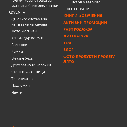
IDGAMAX заготовки за
Листов материал
магнити, баджове, значки
ФОТО-ЧАШИ
ADVENTA
КНИГИ и ОБУЧЕНИЯ
QuickPro система за
АКТИВНИ ПРОМОЦИИ
изпъване на канава
РАЗПРОДАЖБА
Фото магнити
ЛИТЕРАТУРА
Ключодържатели
Test
Баджове
БЛОГ
Рамки
ФОТО ПРОДУКТИ ПРОЛЕТ/
Вижън блок
ЛЯТО
Декоративни играчки
Стенни часовници
Термочашa
Подложки
Чанти