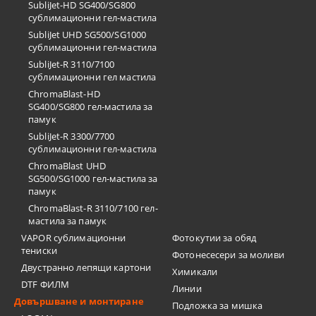
SubliJet-HD SG400/SG800
сублимационни гел-мастила
SubliJet UHD SG500/SG1000
сублимационни гел-мастила
SubliJet-R 3110/7100
сублимационни гел мастила
ChromaBlast-HD
SG400/SG800 гел-мастила за
памук
SubliJet-R 3300/7700
сублимационни гел-мастила
ChromaBlast UHD
SG500/SG1000 гел-мастила за
памук
ChromaBlast-R 3110/7100 гел-
мастила за памук
VAPOR сублимационни
Фотокутии за обяд
тениски
Фотонесесери за моливи
Двустранно лепящи картони
Химикали
DTF ФИЛМ
Линии
Довършване и монтиране
Подложка за мишка