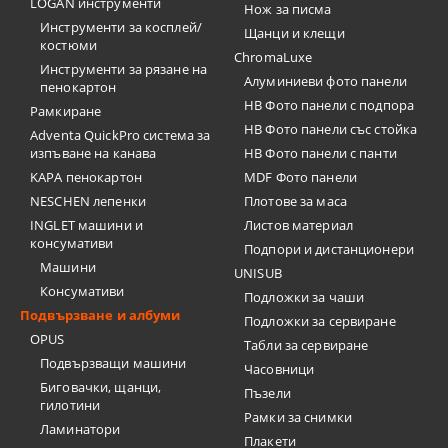
LOGAN инструменти
Нож за писма
Инструменти за косплей/
Щанци и клещи
костюми
ChromaLuxe
Инструменти за рязане на
Алуминиеви фото панели
пенокартон
HB Фото панели с подпора
Рамкиране
HB Фото панели със стойка
Adventa QuickPro система за
изпъване на канава
HB Фото панели с панти
KAPA пенокартон
MDF Фото панели
NESCHEN лепенки
Плотове за маса
INGLET машини и
Листов материал
консумативи
Подпори и дистанционери
Машини
UNISUB
Консумативи
Подложки за чаши
Подвързване и албуми
Подложки за сервиране
OPUS
Табли за сервиране
Подвързващи машини
Часовници
Биговачки, щанци,
Пъзели
гилотини
Рамки за снимки
Ламинатори
Плакети