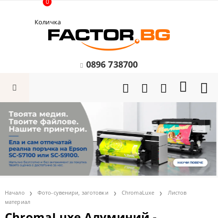
0
Количка
0896 738700
Начало
Фото-сувенири, заготовки
ChromaLuxe
Листов
материал
ChromaLuxe Алуминий -