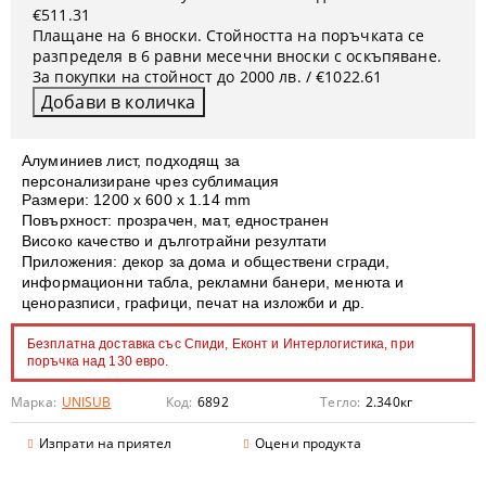
€511.31
Плащане на 6 вноски. Стойността на поръчката се
разпределя в 6 равни месечни вноски с оскъпяване.
За покупки на стойност до 2000 лв. / €1022.61
Алуминиев лист, подходящ за
персонализиране чрез сублимация
Размери: 1200 x 600 х 1.14 mm
Повърхност: прозрачен, мат, едностранен
Високо качество и дълготрайни резултати
Приложения: декор за дома и обществени сгради,
информационни табла, рекламни банери, менюта и
ценоразписи, графици, печат на изложби и др.
Безплатна доставка със Спиди, Еконт и Интерлогистика, при
поръчка над 130 евро.
Марка:
UNISUB
Код:
6892
Тегло:
2.340
кг
Изпрати на приятел
Оцени продукта