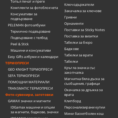
Топъл печат и преге
Ключодържатели
Комплекти за фотоблокчета
Закачалка за ключове
Консумативи за
Гривни
подвързване
Орнаменти
PELEMAN фотоалбуми
Поставки за Sticky Notes
Термично подвързване
Поставка за визитки
Подвързване с телбод
Tабелки за бюро
Peel & Stick
Баджове
Машини и консумативи
Табелки за врати
Easy Gifts албуми и календари
Табелки
ТЕРМОПРЕСИ
Кръгла значка със
GEO KNIGHT ТЕРМОПРЕСИ
закопчалка
SEFA ТЕРМОПРЕСИ
Магнитна бяла дъска за
ПОМОЩНИ МАТЕРИАЛИ
съобщения, графици
TRANSMATIC ТЕРМОПРЕСИ
Окачалка за дръжка за
Фото-сувенири, заготовки
врата
GAMAX значки и магнити
Клипборд
IDGamax машини и опции
Персонализирани кутии
за магнити, баджове, значки
Мини баскетболен кош