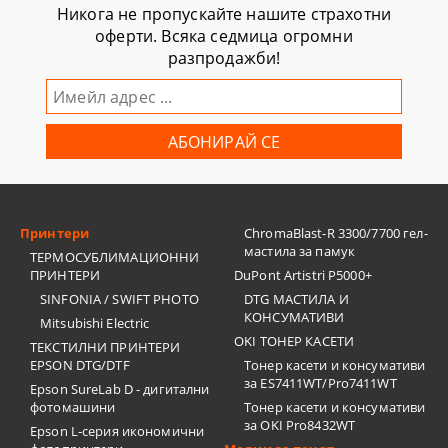
Никога не пропускайте нашите страхотни
оферти. Всяка седмица огромни
разпродажби!
Принтери
ChromaBlast-R 3300/7700 гел-
мастила за памук
ТЕРМОСУБЛИМАЦИОННИ
ПРИНТЕРИ
DuPont Artistri P5000+
SINFONIA / SWIFT PHOTO
DTG МАСТИЛА И
КОНСУМАТИВИ
Mitsubishi Electric
OKI ТОНЕР КАСЕТИ
ТЕКСТИЛНИ ПРИНТЕРИ
EPSON DTG/DTF
Тонер касети и консумативи
за ES7411WT/Pro7411WT
Epson SureLab D - дигитални
фотомашини
Тонер касети и консумативи
за OKI Pro8432WT
Epson L-серия икономични