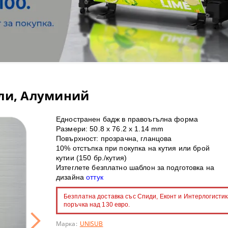
olor S - солвентни широкоформатни принтери
артон
лбуми и календари
нт консумативи
 ТЕРМОПРЕСИ
olor V - UV LED принтери
рмотрансферни медии
пенки
ПРЕСИ
ки и магнити
olor T - широкоформатни принтери/скенери POS/CAD/GIS
ОННИ ХАРТИИ
ини и консумативи
МАТЕРИАЛИ
roducer - роботи за запис и печат на CD/DVD/BluRay дискове
лвентен печат
C ТЕРМОПРЕСИ
гли, Алуминий
 принтери
 за термосублимационен печат
Едностранен бадж в правоъгълна форма
rsiFlex система за декорация
ВЕТООТДЕЛЯНЕ
И
Размери: 50.8 х 76.2 х 1.14 mm
Повърхност: прозрачна, гланцова
ГЕЛ-СУБЛИМАЦИОННИ ПРИНТЕРИ
10% отстъпка при покупка на кутия или брой
кутии (150 бр./кутия)
ST ПРИНТЕРИ SAWGRASS
 CD/DVD/BD дискове за инк-джет печат
Изтеглете безплатно шаблон за подготовка на
дизайна
оттук
и с бял и неонов тонер
имационни тениски
Безплатна доставка със Спиди, Еконт и Интерлогистик
поръчка над 130 евро.
и за поддръжка
 лепящи картони
Марка:
UNISUB