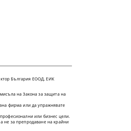
 Фактор България ЕООД, ЕИК
смисъла на Закона за защита на
ирана фирма или да упражнявате
а професионални или бизнес цели.
 а не за препродаване на крайни