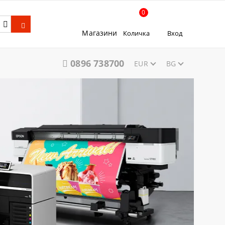
0
Магазини
Количка
Вход
0896 738700
EUR
BG