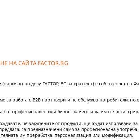
Е НА САЙТА FACTOR.BG
.bg (наричан по-долу FACTOR.BG за краткост) е собственост на
мо за работа с B2B партньори и не обслужва потребители, по 
 да сте професионален или бизнес клиент и да имате регистр
рждавате, че закупените от продукти, ще бъдат използвани з
предлага, са предназначени само за професионална употреба,
ителната им преработка, персонализация или модификация.