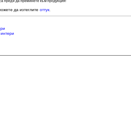
са преди да преминете към продукция!
можете да изтеглите
оттук
.
ери
ринтери