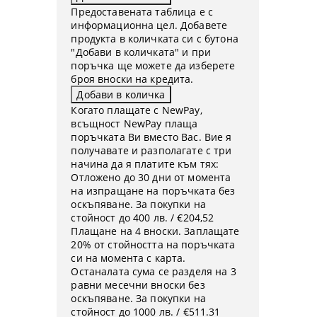
Предоставената таблица е с
информационна цел. Добавете
продукта в количката си с бутона
"Добави в количката" и при
поръчка ще можете да изберете
броя вноски на кредита.
Когато плащате с NewPay,
всъщност NewPay плаща
поръчката Ви вместо Вас. Вие я
получавате и разполагате с три
начина да я платите към тях:
Отложено до 30 дни от момента
на изпращане на поръчката без
оскъпяване. За покупки на
стойност до 400 лв. / €204,52
Плащане на 4 вноски. Заплащате
20% от стойността на поръчката
си на момента с карта.
Останалата сума се разделя на 3
равни месечни вноски без
оскъпяване. За покупки на
стойност до 1000 лв. / €511.31