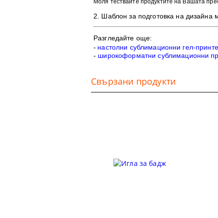
Моля тествайте продуктите на Вашата пре
2. Шаблон
за подготовка на дизайна 
Разгледайте още:
-
настолни сублимационни гел-принт
-
широкоформатни сублимационни п
Свързани продукти