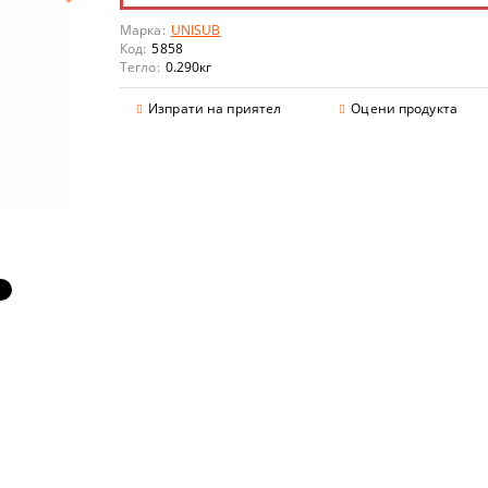
Марка:
UNISUB
Код:
5858
Тегло:
0.290
кг
Изпрати на приятел
Оцени продукта
аранции