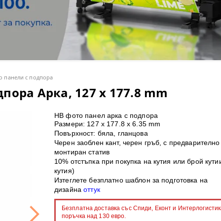
olor S - солвентни широкоформатни принтери
артон
лбуми и календари
нт консумативи
 ТЕРМОПРЕСИ
olor V - UV LED принтери
рмотрансферни медии
пенки
ПРЕСИ
ки и магнити
olor T - широкоформатни принтери/скенери POS/CAD/GIS
ОННИ ХАРТИИ
ини и консумативи
МАТЕРИАЛИ
roducer - роботи за запис и печат на CD/DVD/BluRay дискове
лвентен печат
C ТЕРМОПРЕСИ
о панели с подпора
пора Арка, 127 x 177.8 mm
 принтери
 за термосублимационен печат
HB фото панел арка с подпора
rsiFlex система за декорация
ВЕТООТДЕЛЯНЕ
И
Размери: 127 x 177.8 х 6.35 mm
Повърхност: бяла, гланцова
ГЕЛ-СУБЛИМАЦИОННИ ПРИНТЕРИ
Черен заоблен кант, черен гръб, с предварително
монтиран статив
10% отстъпка при покупка на кутия или брой кутии
ST ПРИНТЕРИ SAWGRASS
 CD/DVD/BD дискове за инк-джет печат
кутия)
Изтеглете безплатно шаблон за подготовка на
и с бял и неонов тонер
имационни тениски
дизайна
оттук
и за поддръжка
 лепящи картони
Безплатна доставка със Спиди, Еконт и Интерлогистик
поръчка над 130 евро.