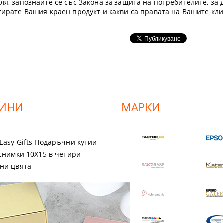
ля, запознайте се със Закона за защита на потребителите, за д
етирате Вашия краен продукт и какви са правата на Вашите кл
ИНИ
МАРКИ
Easy Gifts Подаръчни кутии
 снимки 10X15 в четири
ни цвята