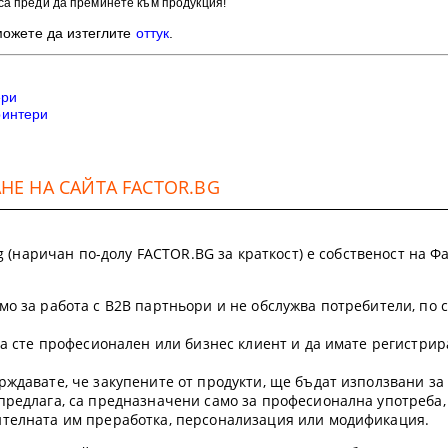
са преди да преминете към продукция!
можете да изтеглите
оттук
.
ери
ринтери
Е НА САЙТА FACTOR.BG
.bg (наричан по-долу FACTOR.BG за краткост) е собственост на
мо за работа с B2B партньори и не обслужва потребители, по 
 да сте професионален или бизнес клиент и да имате регистр
рждавате, че закупените от продукти, ще бъдат използвани з
предлага, са предназначени само за професионална употреба,
ителната им преработка, персонализация или модификация.