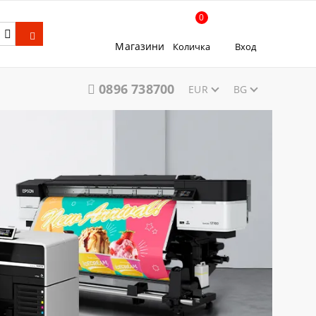
0
Магазини
Количка
Вход
0896 738700
EUR
BG