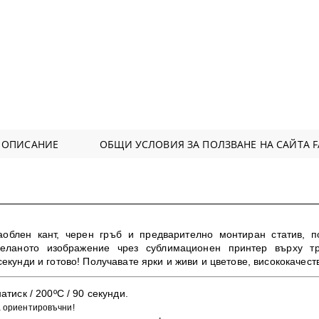
 ОПИСАНИЕ
ОБЩИ УСЛОВИЯ ЗА ПОЛЗВАНЕ НА САЙТА F
облен кант, черен гръб и предварително монтиран статив, 
желаното изображение чрез сублимационен принтер върху т
секунди и готово!
Получавате ярки и живи и цветове, в
исококачест
атиск / 200ºC / 90 секунди.
а ориентировъчни!