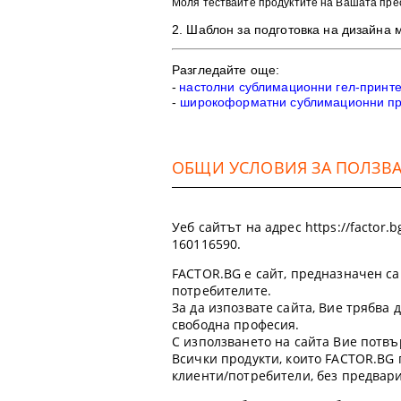
Моля тествайте продуктите на Вашата пре
2. Шаблон
за подготовка на дизайна 
Разгледайте още:
-
настолни сублимационни гел-принт
-
широкоформатни сублимационни п
ОБЩИ УСЛОВИЯ ЗА ПОЛЗВАН
Уеб сайтът на адрес https://factor
160116590.
FACTOR.BG е сайт, предназначен са
потребителите.
За да изпозвате сайта, Вие трябва
свободна професия.
С използването на сайта Вие потвъ
Всички продукти, които FACTOR.BG 
клиенти/потребители, без предвар