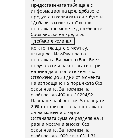
Предоставената таблица е с
информационна цел. Добавете
продукта в количката си с бутона
"Добави в количката" и при
поръчка ще можете да изберете
броя вноски на кредита.
Когато плащате с NewPay,
всъщност NewPay плаща
поръчката Ви вместо Вас. Вие я
получавате и разполагате с три
начина да я платите към тях:
Отложено до 30 дни от момента
на изпращане на поръчката без
оскъпяване. За покупки на
стойност до 400 лв. / €204,52
Плащане на 4 вноски. Заплащате
20% от стойността на поръчката
си на момента с карта.
Останалата сума се разделя на 3
равни месечни вноски без
оскъпяване. За покупки на
стойност до 1000 лв. / €511.31