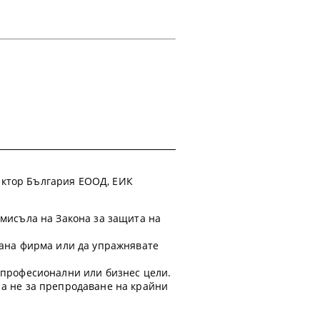
 Фактор България ЕООД, ЕИК
смисъла на Закона за защита на
ирана фирма или да упражнявате
а професионални или бизнес цели.
 а не за препродаване на крайни