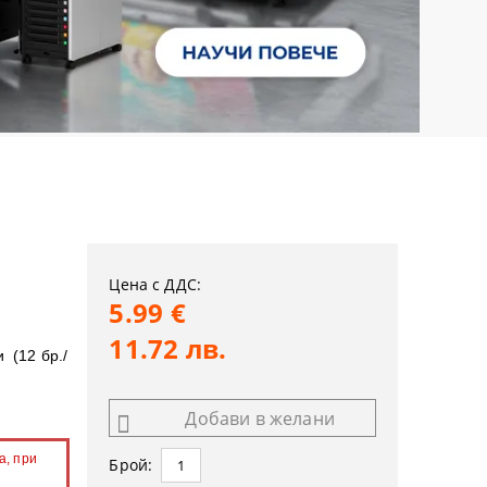
Цена с ДДС:
5.99 €
11.72 лв.
 (12 бр./
Добави в желани
а, при
Брой: