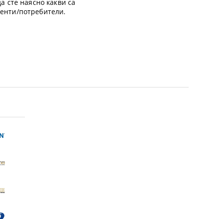
а сте наясно какви са
иенти/потребители.