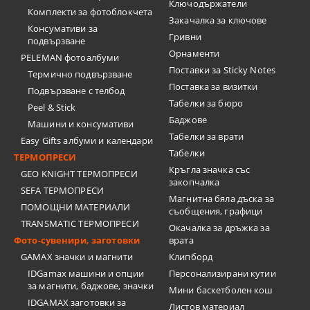
Ключодържатели
Комплекти за фотоблокчета
Закачалка за ключове
Консумативи за
Гривни
подвързване
Орнаменти
PELEMAN фотоалбуми
Поставки за Sticky Notes
Термично подвързване
Поставка за визитки
Подвързване с телбод
Tабелки за бюро
Peel & Stick
Баджове
Машини и консумативи
Табелки за врати
Easy Gifts албуми и календари
Табелки
ТЕРМОПРЕСИ
Кръгла значка със
GEO KNIGHT ТЕРМОПРЕСИ
закопчалка
SEFA ТЕРМОПРЕСИ
Магнитна бяла дъска за
ПОМОЩНИ МАТЕРИАЛИ
съобщения, графици
TRANSMATIC ТЕРМОПРЕСИ
Окачалка за дръжка за
Фото-сувенири, заготовки
врата
GAMAX значки и магнити
Клипборд
IDGamax машини и опции
Персонализирани кутии
за магнити, баджове, значки
Мини баскетболен кош
IDGAMAX заготовки за
Листов материал