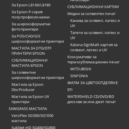
За Epson L8160/L8180
СУБЛИМАЦИОННИ ХАРТИИ
За Epson P-серия
Медии за солвентен печат
полупрофесионални
Канава за солвент, латекс и
За широкоформатни
UV
фотопринтери
Тапети за солвент, латекс и
За POS/CAD/GIS
UV
широкоформатни принтери
Katana SignMatt хартия за
МАСТИЛА ЗА DTG/DTF
солвент, латекс и UV
ПРИНТЕРИ EPSON
Консумативи за
СУБЛИМАЦИОННИ
термосублимационен печат
МАСТИЛА EPSON
MITSUBISHI
За солвентни
SINFONIA
широкоформатни принтери
ФИЛМ ЗА ЦВЕТООТДЕЛЯНЕ
Мастила за Epson
DiscProducer
EFI
Мастила за Epson UV
WATERSHIELD CD/DVD/BD
принтери
дискове за инк-джет печат
SAWGRASS МАСТИЛА
VersiFlex SG500/SG1000
мастила
SubliJet-HD SG400/SG800