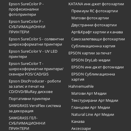
Epson SureColor P -
KATANA инк-джет фотохартии
професионални
Премиум RC фотохартии
фотопринтери
Матови фотохартии
Epson SureColor F -
Двустранни фотохартии
СУБЛИМАЦИОННИ
ПРИНТЕРИ
Арт&Крафт хартии и канава
Epson SureColor S - солвентни
Самозалепващи фотохартии
широкоформатни принтери
Сублимационна хартия
Epson SureColor V - UV LED
EPSON хартии за печат
принтери
EPSON DryLab медии
Epson SureColor T -
EPSON инк-джет фотомедии
широкоформатни принтери/
скенери POS/CAD/GIS
EPSON Сублимационна
хартия
Epson DiscProducer - роботи
за запис и печат на
Hahnemuehle
CD/DVD/BluRay дискове
Матови Арт Медии
Портативни принтери
Текстурирани Арт Медии
SAWGRASS VersiFlex система
Гланцови Арт Медии
за декорация
Natural Line Арт Медии
SAWGRASS ГЕЛ-
Канава
СУБЛИМАЦИОННИ
ПРИНТЕРИ
Аксесоари