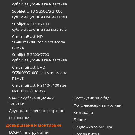
сублимационни гел-мастила
SubliJet UHD SG500/SG1000
сублимационни гел-мастила
SubliJet-R 3110/7100
сублимационни гел мастила
ChromaBlast-HD
SG400/SG800 гел-мастила за
памук
SubliJet-R 3300/7700
сублимационни гел-мастила
ChromaBlast UHD
SG500/SG1000 гел-мастила за
памук
ChromaBlast-R 3110/7100 гел-
мастила за памук
VAPOR сублимационни
Фотокутии за обяд
тениски
Фотонесесери за моливи
Двустранно лепящи картони
Химикали
DTF ФИЛМ
Линии
Довършване и монтиране
Подложка за мишка
LOGAN инструменти
Нож за писма