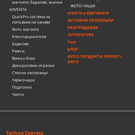
магнити, баджове, значки
ФОТО-ЧАШИ
ADVENTA
КНИГИ и ОБУЧЕНИЯ
QuickPro система за
АКТИВНИ ПРОМОЦИИ
изпъване на канава
РАЗПРОДАЖБА
Фото магнити
ЛИТЕРАТУРА
Ключодържатели
Test
Баджове
БЛОГ
Рамки
ФОТО ПРОДУКТИ ПРОЛЕТ/
Вижън блок
ЛЯТО
Декоративни играчки
Стенни часовници
Термочашa
Подложки
Чанти
Techno Express