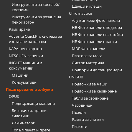
Инструменти за косплей/
Щанци и клещи
костюми
ChromaLuxe
Инструменти за рязане на
Алуминиеви фото панели
пенокартон
HB Фото панели с подпора
Рамкиране
HB Фото панели със стойка
Adventa QuickPro система за
изпъване на канава
HB Фото панели с панти
KAPA пенокартон
MDF Фото панели
NESCHEN лепенки
Плотове за маса
INGLET машини и
Листов материал
консумативи
Подпори и дистанционери
Машини
UNISUB
Консумативи
Подложки за чаши
Подвързване и албуми
Подложки за сервиране
OPUS
Табли за сервиране
Подвързващи машини
Часовници
Биговачки, щанци,
Пъзели
гилотини
Рамки за снимки
Ламинатори
Плакети
Топъл печат и преге