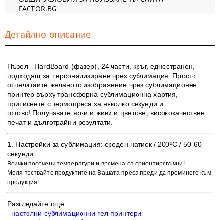
FACTOR.BG
Детайлно описание
Пъзел -
HardBoard (фазер)
, 24 части, кръг, едностранен,
подходящ за персонализиране чрез сублимация. Просто
отпечатайте желаното изображение чрез сублимационен
принтер върху трансферна сублимационна хартия,
притиснете с термопреса за няколко секунди и
готово! Получавате ярки и живи и цветове, в
исококачествен
печат и дълготрайни резултати.
​1. Настройки за сублимация:
среден натиск / 200ºC / 50-60
секунди.
Всички посочени температури и времена са ориентировъчни!
Моля тествайте продуктите на Вашата преса преди да преминете към
продукция!
Разгледайте още:
-
настолни сублимационни гел-принтери