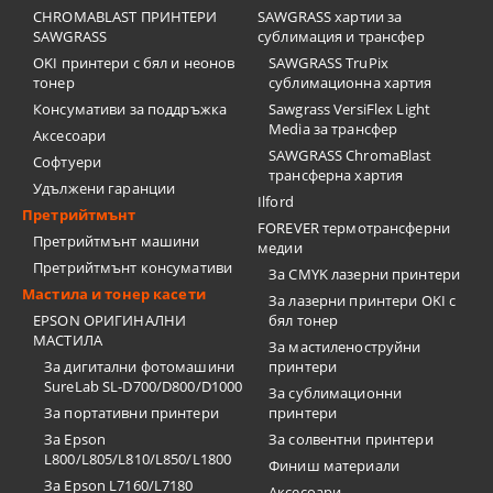
CHROMABLAST ПРИНТЕРИ
SAWGRASS хартии за
SAWGRASS
сублимация и трансфер
OKI принтери с бял и неонов
SAWGRASS TruPix
тонер
сублимационна хартия
Консумативи за поддръжка
Sawgrass VersiFlex Light
Media за трансфер
Аксесоари
SAWGRASS ChromaBlast
Софтуери
трансферна хартия
Удължени гаранции
Ilford
Претрийтмънт
FOREVER термотрансферни
Претрийтмънт машини
медии
Претрийтмънт консумативи
За CMYK лазерни принтери
Мастила и тонер касети
За лазерни принтери OKI с
EPSON ОРИГИНАЛНИ
бял тонер
МАСТИЛА
За мастиленоструйни
За дигитални фотомашини
принтери
SureLab SL-D700/D800/D1000
За сублимационни
За портативни принтери
принтери
За Epson
За солвентни принтери
L800/L805/L810/L850/L1800
Финиш материали
За Epson L7160/L7180
Аксесоари