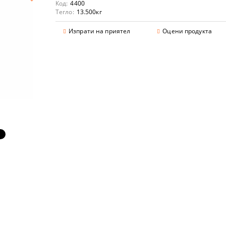
Код:
4400
Тегло:
13.500
кг
Изпрати на приятел
Оцени продукта
аранции