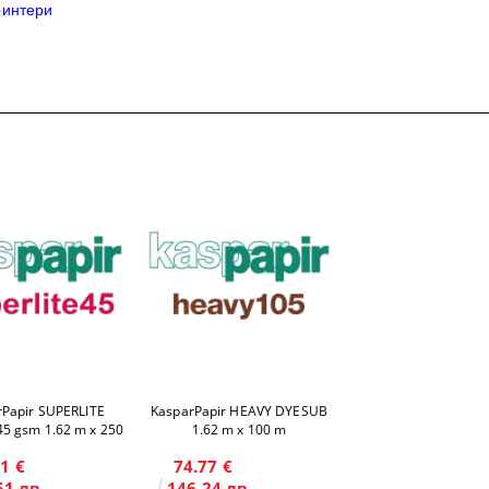
ринтери
rPapir SUPERLITE
KasparPapir HEAVY DYESUB
5 gsm 1.62 m x 250
1.62 m x 100 m
m
1 €
74.77 €
51 лв.
146.24 лв.