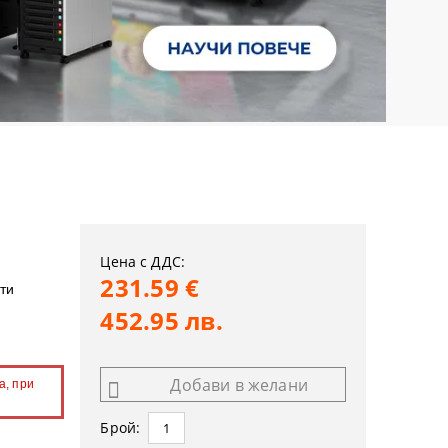
Цена с ДДС:
231.59 €
ти
452.95 лв.
Добави в желани
а, при
Брой: