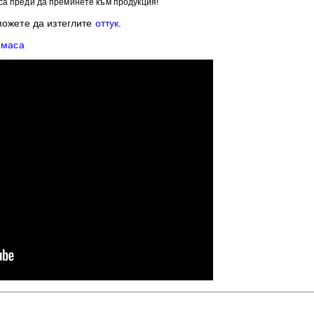
са преди да преминете към продукция!
можете да изтеглите
оттук
.
 маса