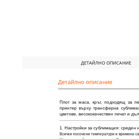
ДЕТАЙЛНО ОПИСАНИЕ
Детайлно описание
Плот за маса, кръг, подходящ за п
принтер върху трансферна сублимац
цветове, в
исококачествен печат и дъ
1. ​Настройки за сублимация:
среден н
Всички посочени температури и времена с