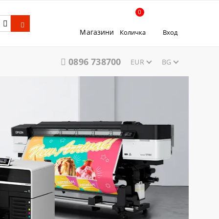
0
Магазини
Количка
Вход
0896 738700
EUR
BG