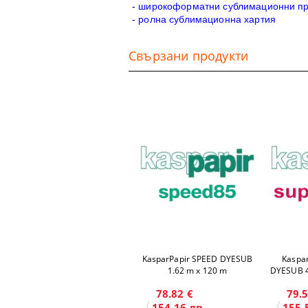
-
широкоформатни сублимационни п
-
ролна сублимационна хартия
Свързани продукти
KasparPapir SPEED DYESUB
Kaspa
1.62 m x 120 m
DYESUB 4
78.82 €
79.5
154.16 лв.
155.