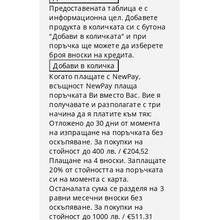
Предоставената таблица е с
информационна цел. Добавете
продукта в количката си с бутона
"Добави в количката" и при
поръчка ще можете да изберете
броя вноски на кредита.
Когато плащате с NewPay,
всъщност NewPay плаща
поръчката Ви вместо Вас. Вие я
получавате и разполагате с три
начина да я платите към тях:
Отложено до 30 дни от момента
на изпращане на поръчката без
оскъпяване. За покупки на
стойност до 400 лв. / €204,52
Плащане на 4 вноски. Заплащате
20% от стойността на поръчката
си на момента с карта.
Останалата сума се разделя на 3
равни месечни вноски без
оскъпяване. За покупки на
стойност до 1000 лв. / €511.31