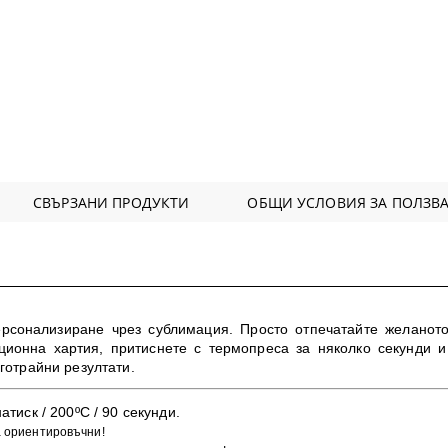
СВЪРЗАНИ ПРОДУКТИ
ОБЩИ УСЛОВИЯ ЗА ПОЛЗВА
ерсонализиране чрез сублимация. Просто отпечатайте желанот
ионна хартия, притиснете с термопреса за няколко секунди и
лготрайни резултати
.
атиск / 200ºC / 90 секунди.
а ориентировъчни!