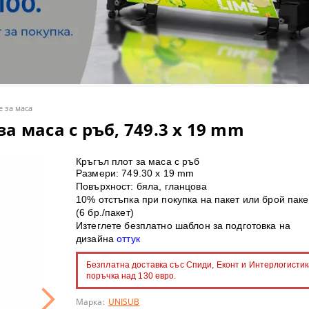
olor S - солвентни широкоформатни принтери
артон
лбуми и календари
нт консумативи
 ТЕРМОПРЕСИ
olor V - UV LED принтери
рмотрансферни медии
пенки
ПРЕСИ
ки и магнити
olor T - широкоформатни принтери/скенери POS/CAD/GIS
ОННИ ХАРТИИ
ини и консумативи
МАТЕРИАЛИ
roducer - роботи за запис и печат на CD/DVD/BluRay дискове
лвентен печат
C ТЕРМОПРЕСИ
 за маса
а маса с ръб, 749.3 x 19 mm
 принтери
 за термосублимационен печат
Кръгъл плот за маса с ръб
rsiFlex система за декорация
ВЕТООТДЕЛЯНЕ
И
Размери: 749.30 х 19 mm
Повърхност: бяла, гланцова
ГЕЛ-СУБЛИМАЦИОННИ ПРИНТЕРИ
10% отстъпка при покупка на пакет или брой паке
(6 бр./пакет)
Изтеглете безплатно шаблон за подготовка на
ST ПРИНТЕРИ SAWGRASS
 CD/DVD/BD дискове за инк-джет печат
дизайна
оттук
и с бял и неонов тонер
имационни тениски
Безплатна доставка със Спиди, Еконт и Интерлогистик
поръчка над 130 евро.
и за поддръжка
 лепящи картони
Марка:
UNISUB