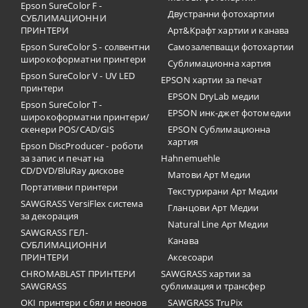
Epson SureColor F -
Двустранни фотохартии
СУБЛИМАЦИОННИ
ПРИНТЕРИ
Арт&Крафт хартии и канава
Epson SureColor S - солвентни
Самозалепващи фотохартии
широкоформатни принтери
Сублимационна хартия
Epson SureColor V - UV LED
EPSON хартии за печат
принтери
EPSON DryLab медии
Epson SureColor T -
EPSON инк-джет фотомедии
широкоформатни принтери/
скенери POS/CAD/GIS
EPSON Сублимационна
хартия
Epson DiscProducer - роботи
за запис и печат на
Hahnemuehle
CD/DVD/BluRay дискове
Матови Арт Медии
Портативни принтери
Текстурирани Арт Медии
SAWGRASS VersiFlex система
Гланцови Арт Медии
за декорация
Natural Line Арт Медии
SAWGRASS ГЕЛ-
Канава
СУБЛИМАЦИОННИ
ПРИНТЕРИ
Аксесоари
CHROMABLAST ПРИНТЕРИ
SAWGRASS хартии за
SAWGRASS
сублимация и трансфер
OKI принтери с бял и неонов
SAWGRASS TruPix