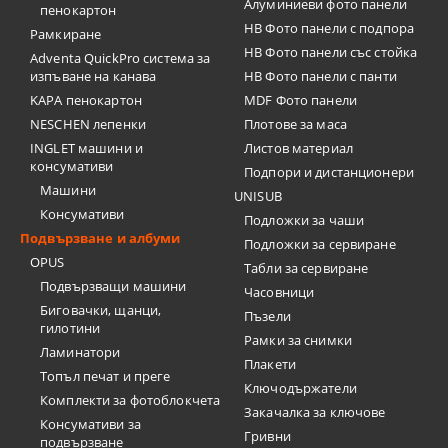
Алуминиеви фото панели
пенокартон
HB Фото панели с подпора
Рамкиране
HB Фото панели със стойка
Adventa QuickPro система за
изпъване на канава
HB Фото панели с панти
KAPA пенокартон
MDF Фото панели
NESCHEN лепенки
Плотове за маса
INGLET машини и
Листов материал
консумативи
Подпори и дистанционери
Машини
UNISUB
Консумативи
Подложки за чаши
Подвързване и албуми
Подложки за сервиране
OPUS
Табли за сервиране
Подвързващи машини
Часовници
Биговачки, щанци,
Пъзели
гилотини
Рамки за снимки
Ламинатори
Плакети
Топъл печат и преге
Ключодържатели
Комплекти за фотоблокчета
Закачалка за ключове
Консумативи за
Гривни
подвързване