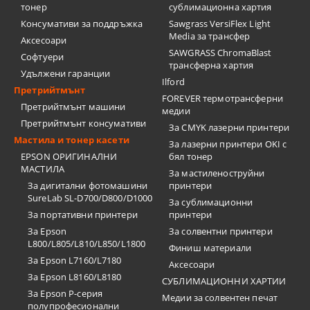
тонер
сублимационна хартия
Консумативи за поддръжка
Sawgrass VersiFlex Light
Media за трансфер
Аксесоари
SAWGRASS ChromaBlast
Софтуери
трансферна хартия
Удължени гаранции
Ilford
Претрийтмънт
FOREVER термотрансферни
Претрийтмънт машини
медии
Претрийтмънт консумативи
За CMYK лазерни принтери
Мастила и тонер касети
За лазерни принтери OKI с
EPSON ОРИГИНАЛНИ
бял тонер
МАСТИЛА
За мастиленоструйни
За дигитални фотомашини
принтери
SureLab SL-D700/D800/D1000
За сублимационни
За портативни принтери
принтери
За Epson
За солвентни принтери
L800/L805/L810/L850/L1800
Финиш материали
За Epson L7160/L7180
Аксесоари
За Epson L8160/L8180
СУБЛИМАЦИОННИ ХАРТИИ
За Epson P-серия
Медии за солвентен печат
полупрофесионални