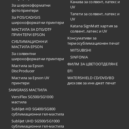
Канава за солвент, латекс и
За широкоформатни
UV
фотопринтери
Тапети за солвент, латекс и
За POS/CAD/GIS
UV
широкоформатни принтери
Katana SignMatt хартия за
МАСТИЛА ЗА DTG/DTF
солвент, латекс и UV
ПРИНТЕРИ EPSON
Консумативи за
СУБЛИМАЦИОННИ
термосублимационен печат
МАСТИЛА EPSON
MITSUBISHI
За солвентни
SINFONIA
широкоформатни принтери
ФИЛМ ЗА ЦВЕТООТДЕЛЯНЕ
Мастила за Epson
DiscProducer
EFI
Мастила за Epson UV
WATERSHIELD CD/DVD/BD
принтери
дискове за инк-джет печат
SAWGRASS МАСТИЛА
VersiFlex SG500/SG1000
мастила
SubliJet-HD SG400/SG800
сублимационни гел-мастила
SubliJet UHD SG500/SG1000
сублимационни гел-мастила