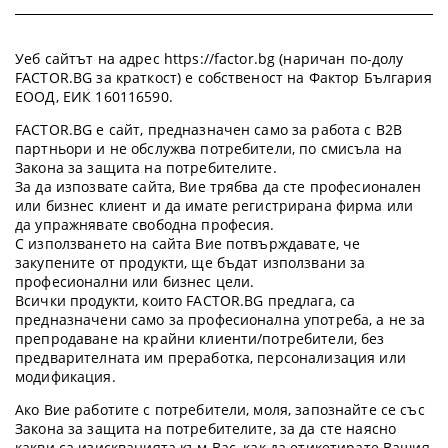
Уеб сайтът на адрес https://factor.bg (наричан по-долу
FACTOR.BG за краткост) е собственост на Фактор България
ЕООД, ЕИК 160116590.
FACTOR.BG е сайт, предназначен само за работа с B2B
партньори и не обслужва потребители, по смисъла на
Закона за защита на потребителите.
За да изпозвате сайта, Вие трябва да сте професионален
или бизнес клиент и да имате регистрирана фирма или
да упражнявате свободна професия.
С използването на сайта Вие потвърждавате, че
закупените от продукти, ще бъдат използвани за
професионални или бизнес цели.
Всички продукти, които FACTOR.BG предлага, са
предназначени само за професионална употреба, а не за
препродаване на крайни клиенти/потребители, без
предварителната им преработка, персонализация или
модификация.
Ако Вие работите с потребители, моля, запознайте се със
Закона за защита на потребителите, за да сте наясно
какви са изискванията към Вас, как да етикетирате Вашия