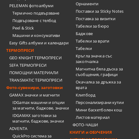
Орнаменти
PELEMAN фотоалбуми
Поставки за Sticky Notes
Термично подвързване
Поставка за визитки
Подвързване с телбод
Tабелки за бюро
Peel & Stick
Баджове
Машини и консумативи
Табелки за врати
Easy Gifts албуми и календари
Табелки
ТЕРМОПРЕСИ
Кръгла значка със
GEO KNIGHT ТЕРМОПРЕСИ
закопчалка
SEFA ТЕРМОПРЕСИ
Магнитна бяла дъска за
ПОМОЩНИ МАТЕРИАЛИ
съобщения, графици
TRANSMATIC ТЕРМОПРЕСИ
Окачалка за дръжка за
Фото-сувенири, заготовки
врата
GAMAX значки и магнити
Клипборд
IDGamax машини и опции
Персонализирани кутии
за магнити, баджове, значки
Мини баскетболен кош
IDGAMAX заготовки за
Листов материал
магнити, баджове, значки
ФОТО-ЧАШИ
ADVENTA
КНИГИ и ОБУЧЕНИЯ
QuickPro система за