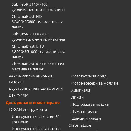
SubliJet-R 3110/7100
сублимационни гел мастила
ChromaBlast-HD
SG400/SG800 гел-мастила за
памук
SubliJet-R 3300/7700
сублимационни гел-мастила
ChromaBlast UHD
SG500/SG1000 гел-мастила за
памук
ChromaBlast-R 3110/7100 гел-
мастила за памук
VAPOR сублимационни
Фотокутии за обяд
тениски
Фотонесесери за моливи
Двустранно лепящи картони
Химикали
DTF ФИЛМ
Линии
Довършване и монтиране
Подложка за мишка
LOGAN инструменти
Нож за писма
Инструменти за косплей/
Щанци и клещи
костюми
ChromaLuxe
Инструменти за рязане на