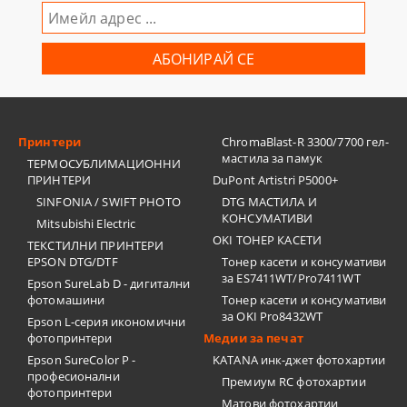
Принтери
ChromaBlast-R 3300/7700 гел-
мастила за памук
ТЕРМОСУБЛИМАЦИОННИ
ПРИНТЕРИ
DuPont Artistri P5000+
SINFONIA / SWIFT PHOTO
DTG МАСТИЛА И
КОНСУМАТИВИ
Mitsubishi Electric
OKI ТОНЕР КАСЕТИ
ТЕКСТИЛНИ ПРИНТЕРИ
EPSON DTG/DTF
Тонер касети и консумативи
за ES7411WT/Pro7411WT
Epson SureLab D - дигитални
фотомашини
Тонер касети и консумативи
за OKI Pro8432WT
Epson L-серия икономични
фотопринтери
Медии за печат
Epson SureColor P -
KATANA инк-джет фотохартии
професионални
Премиум RC фотохартии
фотопринтери
Матови фотохартии