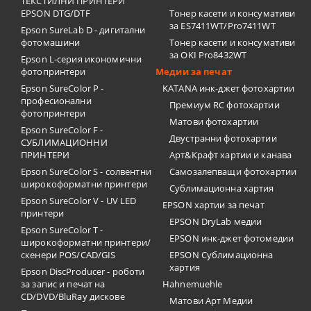
ТЕКСТИЛНИ ПРИНТЕРИ
EPSON DTG/DTF
Тонер касети и консумативи
за ES7411WT/Pro7411WT
Epson SureLab D - дигитални
фотомашини
Тонер касети и консумативи
за OKI Pro8432WT
Epson L-серия икономични
фотопринтери
Медии за печат
Epson SureColor P -
KATANA инк-джет фотохартии
професионални
Премиум RC фотохартии
фотопринтери
Матови фотохартии
Epson SureColor F -
Двустранни фотохартии
СУБЛИМАЦИОННИ
ПРИНТЕРИ
Арт&Крафт хартии и канава
Epson SureColor S - солвентни
Самозалепващи фотохартии
широкоформатни принтери
Сублимационна хартия
Epson SureColor V - UV LED
EPSON хартии за печат
принтери
EPSON DryLab медии
Epson SureColor T -
EPSON инк-джет фотомедии
широкоформатни принтери/
скенери POS/CAD/GIS
EPSON Сублимационна
хартия
Epson DiscProducer - роботи
за запис и печат на
Hahnemuehle
CD/DVD/BluRay дискове
Матови Арт Медии