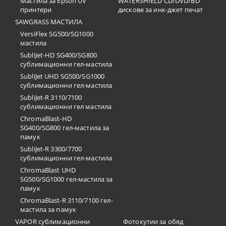
Мастила за Epson UV
WATERSHIELD CD/DVD/BD
принтери
дискове за инк-джет печат
SAWGRASS МАСТИЛА
VersiFlex SG500/SG1000
мастила
SubliJet-HD SG400/SG800
сублимационни гел-мастила
SubliJet UHD SG500/SG1000
сублимационни гел-мастила
SubliJet-R 3110/7100
сублимационни гел мастила
ChromaBlast-HD
SG400/SG800 гел-мастила за
памук
SubliJet-R 3300/7700
сублимационни гел-мастила
ChromaBlast UHD
SG500/SG1000 гел-мастила за
памук
ChromaBlast-R 3110/7100 гел-
мастила за памук
VAPOR сублимационни
Фотокутии за обяд