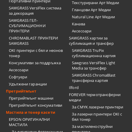
Портативни принтери
Текстурирани Арт Медии
SAWGRASS VersiFlex система
Гланцови Арт Медии
за декорация
Natural Line Арт Медии
SAWGRASS ГЕЛ-
Канава
СУБЛИМАЦИОННИ
ПРИНТЕРИ
Аксесоари
CHROMABLAST ПРИНТЕРИ
SAWGRASS хартии за
SAWGRASS
сублимация и трансфер
OKI принтери с бял и неонов
SAWGRASS TruPix
тонер
сублимационна хартия
Консумативи за поддръжка
Sawgrass VersiFlex Light
Media за трансфер
Аксесоари
SAWGRASS ChromaBlast
Софтуери
трансферна хартия
Удължени гаранции
Ilford
Претрийтмънт
FOREVER термотрансферни
Претрийтмънт машини
медии
Претрийтмънт консумативи
За CMYK лазерни принтери
Мастила и тонер касети
За лазерни принтери OKI с
EPSON ОРИГИНАЛНИ
бял тонер
МАСТИЛА
За мастиленоструйни
За дигитални фотомашини
принтери