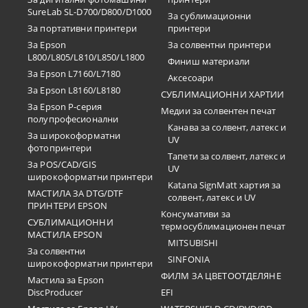
SureLab SL-D700/D800/D1000
За сублимационни
За портативни принтери
принтери
За Epson
За солвентни принтери
L800/L805/L810/L850/L1800
Финиш материали
За Epson L7160/L7180
Аксесоари
За Epson L8160/L8180
СУБЛИМАЦИОННИ ХАРТИИ
За Epson P-серия
Медии за солвентен печат
полупрофесионални
Канава за солвент, латекс и
За широкоформатни
UV
фотопринтери
Тапети за солвент, латекс и
За POS/CAD/GIS
UV
широкоформатни принтери
Katana SignMatt хартия за
МАСТИЛА ЗА DTG/DTF
солвент, латекс и UV
ПРИНТЕРИ EPSON
Консумативи за
СУБЛИМАЦИОННИ
термосублимационен печат
МАСТИЛА EPSON
MITSUBISHI
За солвентни
SINFONIA
широкоформатни принтери
ФИЛМ ЗА ЦВЕТООТДЕЛЯНЕ
Мастила за Epson
DiscProducer
EFI