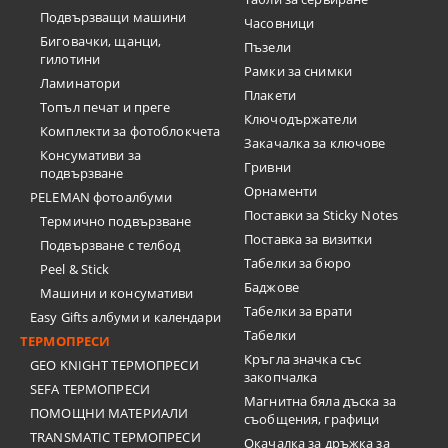
Подвързващи машини
Часовници
Биговачки, щанци,
Пъзели
гилотини
Рамки за снимки
Ламинатори
Плакети
Топъл печат и преге
Ключодържатели
Комплекти за фотоблокчета
Закачалка за ключове
Консумативи за
Гривни
подвързване
Орнаменти
PELEMAN фотоалбуми
Поставки за Sticky Notes
Термично подвързване
Поставка за визитки
Подвързване с телбод
Tабелки за бюро
Peel & Stick
Баджове
Машини и консумативи
Табелки за врати
Easy Gifts албуми и календари
Табелки
ТЕРМОПРЕСИ
Кръгла значка със
GEO KNIGHT ТЕРМОПРЕСИ
закопчалка
SEFA ТЕРМОПРЕСИ
Магнитна бяла дъска за
ПОМОЩНИ МАТЕРИАЛИ
съобщения, графици
TRANSMATIC ТЕРМОПРЕСИ
Окачалка за дръжка за