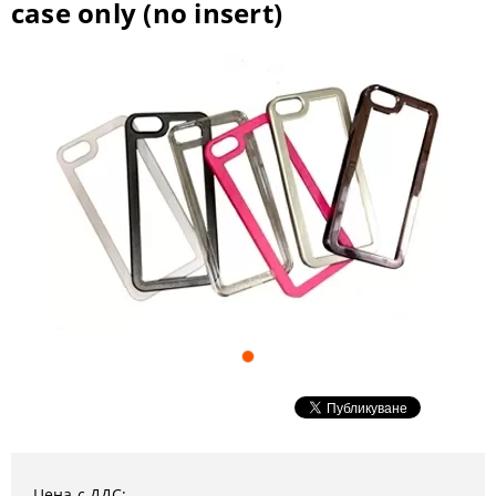
case only (no insert)
Цена с ДДС: