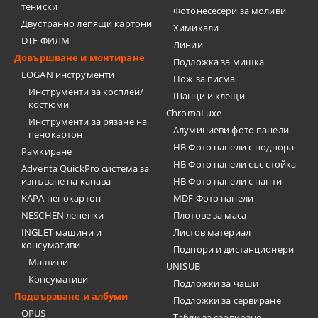
тениски
Фотонесесери за моливи
Двустранно лепящи картони
Химикали
DTF ФИЛМ
Линии
Довършване и монтиране
Подложка за мишка
LOGAN инструменти
Нож за писма
Инструменти за косплей/
Щанци и клещи
костюми
ChromaLuxe
Инструменти за рязане на
Алуминиеви фото панели
пенокартон
HB Фото панели с подпора
Рамкиране
HB Фото панели със стойка
Adventa QuickPro система за
изпъване на канава
HB Фото панели с панти
KAPA пенокартон
MDF Фото панели
NESCHEN лепенки
Плотове за маса
INGLET машини и
Листов материал
консумативи
Подпори и дистанционери
Машини
UNISUB
Консумативи
Подложки за чаши
Подвързване и албуми
Подложки за сервиране
OPUS
Табли за сервиране