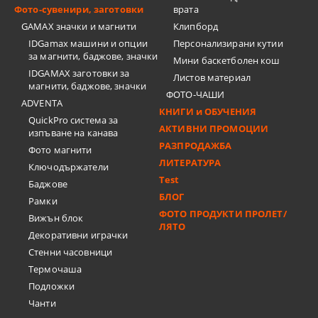
Фото-сувенири, заготовки
врата
GAMAX значки и магнити
Клипборд
IDGamax машини и опции
Персонализирани кутии
за магнити, баджове, значки
Мини баскетболен кош
IDGAMAX заготовки за
Листов материал
магнити, баджове, значки
ФОТО-ЧАШИ
ADVENTA
КНИГИ и ОБУЧЕНИЯ
QuickPro система за
АКТИВНИ ПРОМОЦИИ
изпъване на канава
РАЗПРОДАЖБА
Фото магнити
ЛИТЕРАТУРА
Ключодържатели
Test
Баджове
БЛОГ
Рамки
ФОТО ПРОДУКТИ ПРОЛЕТ/
Вижън блок
ЛЯТО
Декоративни играчки
Стенни часовници
Термочашa
Подложки
Чанти