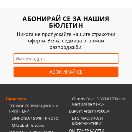
АБОНИРАЙ СЕ ЗА НАШИЯ
БЮЛЕТИН
Никога не пропускайте нашите страхотни
оферти. Всяка седмица огромни
разпродажби!
Принтери
ChromaBlast-R 3300/7700 гел-
мастила за памук
ТЕРМОСУБЛИМАЦИОННИ
ПРИНТЕРИ
DuPont Artistri P5000+
SINFONIA / SWIFT PHOTO
DTG МАСТИЛА И
КОНСУМАТИВИ
Mitsubishi Electric
OKI ТОНЕР КАСЕТИ