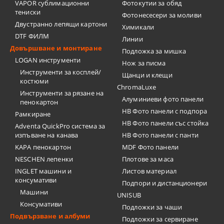
VAPOR сублимационни
Фотокутии за обяд
тениски
Фотонесесери за моливи
Двустранно лепящи картони
Химикали
DTF ФИЛМ
Линии
Довършване и монтиране
Подложка за мишка
LOGAN инструменти
Нож за писма
Инструменти за косплей/
Щанци и клещи
костюми
ChromaLuxe
Инструменти за рязане на
Алуминиеви фото панели
пенокартон
HB Фото панели с подпора
Рамкиране
HB Фото панели със стойка
Adventa QuickPro система за
изпъване на канава
HB Фото панели с панти
KAPA пенокартон
MDF Фото панели
NESCHEN лепенки
Плотове за маса
INGLET машини и
Листов материал
консумативи
Подпори и дистанционери
Машини
UNISUB
Консумативи
Подложки за чаши
Подвързване и албуми
Подложки за сервиране