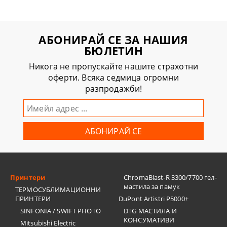
АБОНИРАЙ СЕ ЗА НАШИЯ
БЮЛЕТИН
Никога не пропускайте нашите страхотни
оферти. Всяка седмица огромни
разпродажби!
Принтери
ChromaBlast-R 3300/7700 гел-
мастила за памук
ТЕРМОСУБЛИМАЦИОННИ
ПРИНТЕРИ
DuPont Artistri P5000+
SINFONIA / SWIFT PHOTO
DTG МАСТИЛА И
КОНСУМАТИВИ
Mitsubishi Electric