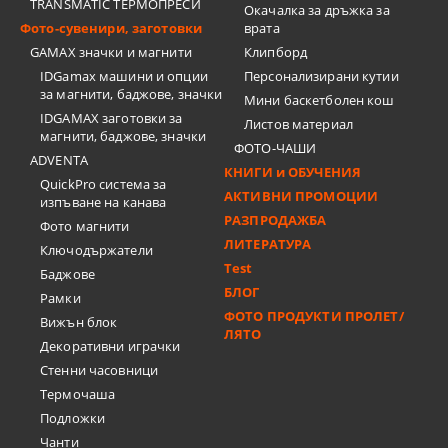
TRANSMATIC ТЕРМОПРЕСИ
Окачалка за дръжка за
Фото-сувенири, заготовки
врата
GAMAX значки и магнити
Клипборд
IDGamax машини и опции
Персонализирани кутии
за магнити, баджове, значки
Мини баскетболен кош
IDGAMAX заготовки за
Листов материал
магнити, баджове, значки
ФОТО-ЧАШИ
ADVENTA
КНИГИ и ОБУЧЕНИЯ
QuickPro система за
АКТИВНИ ПРОМОЦИИ
изпъване на канава
РАЗПРОДАЖБА
Фото магнити
ЛИТЕРАТУРА
Ключодържатели
Test
Баджове
БЛОГ
Рамки
ФОТО ПРОДУКТИ ПРОЛЕТ/
Вижън блок
ЛЯТО
Декоративни играчки
Стенни часовници
Термочашa
Подложки
Чанти