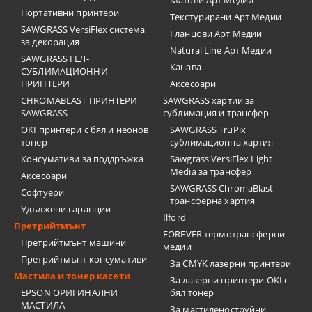
Матови Арт Медии
Портативни принтери
Текстурирани Арт Медии
SAWGRASS VersiFlex система
Гланцови Арт Медии
за декорация
Natural Line Арт Медии
SAWGRASS ГЕЛ-
Канава
СУБЛИМАЦИОННИ
ПРИНТЕРИ
Аксесоари
CHROMABLAST ПРИНТЕРИ
SAWGRASS хартии за
SAWGRASS
сублимация и трансфер
OKI принтери с бял и неонов
SAWGRASS TruPix
тонер
сублимационна хартия
Консумативи за поддръжка
Sawgrass VersiFlex Light
Media за трансфер
Аксесоари
SAWGRASS ChromaBlast
Софтуери
трансферна хартия
Удължени гаранции
Ilford
Претрийтмънт
FOREVER термотрансферни
Претрийтмънт машини
медии
Претрийтмънт консумативи
За CMYK лазерни принтери
Мастила и тонер касети
За лазерни принтери OKI с
EPSON ОРИГИНАЛНИ
бял тонер
МАСТИЛА
За мастиленоструйни