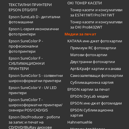
OKI ТОНЕР КАСЕТИ
ТЕКСТИЛНИ ПРИНТЕРИ
EPSON DTG/DTF
Тонер касети и консумативи
за ES7411WT/Pro7411WT
Epson SureLab D - дигитални
фотомашини
Тонер касети и консумативи
за OKI Pro8432WT
Epson L-серия икономични
фотопринтери
Медии за печат
Epson SureColor P -
KATANA инк-джет фотохартии
професионални
Премиум RC фотохартии
фотопринтери
Матови фотохартии
Epson SureColor F -
Двустранни фотохартии
СУБЛИМАЦИОННИ
ПРИНТЕРИ
Арт&Крафт хартии и канава
Epson SureColor S - солвентни
Самозалепващи фотохартии
широкоформатни принтери
Сублимационна хартия
Epson SureColor V - UV LED
EPSON хартии за печат
принтери
EPSON DryLab медии
Epson SureColor T -
EPSON инк-джет фотомедии
широкоформатни принтери/
скенери POS/CAD/GIS
EPSON Сублимационна
хартия
Epson DiscProducer - роботи
за запис и печат на
Hahnemuehle
CD/DVD/BluRay дискове