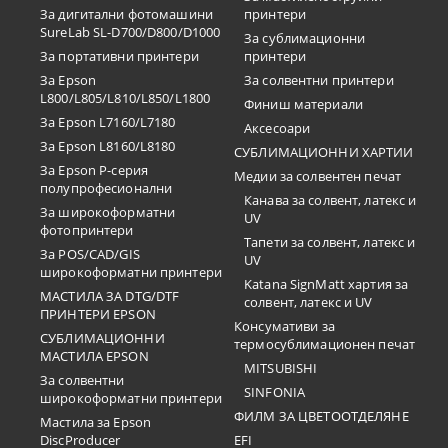
За дигитални фотомашини
принтери
SureLab SL-D700/D800/D1000
За сублимационни
За портативни принтери
принтери
За Epson
За солвентни принтери
L800/L805/L810/L850/L1800
Финиш материали
За Epson L7160/L7180
Аксесоари
За Epson L8160/L8180
СУБЛИМАЦИОННИ ХАРТИИ
За Epson P-серия
Медии за солвентен печат
полупрофесионални
Канава за солвент, латекс и
За широкоформатни
UV
фотопринтери
Тапети за солвент, латекс и
За POS/CAD/GIS
UV
широкоформатни принтери
Katana SignMatt хартия за
МАСТИЛА ЗА DTG/DTF
солвент, латекс и UV
ПРИНТЕРИ EPSON
Консумативи за
СУБЛИМАЦИОННИ
термосублимационен печат
МАСТИЛА EPSON
MITSUBISHI
За солвентни
SINFONIA
широкоформатни принтери
ФИЛМ ЗА ЦВЕТООТДЕЛЯНЕ
Мастила за Epson
DiscProducer
EFI