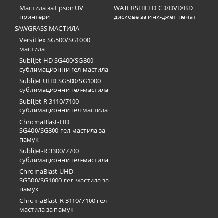
Мастила за Epson UV
WATERSHIELD CD/DVD/BD
принтери
дискове за инк-джет печат
SAWGRASS МАСТИЛА
VersiFlex SG500/SG1000
мастила
SubliJet-HD SG400/SG800
сублимационни гел-мастила
SubliJet UHD SG500/SG1000
сублимационни гел-мастила
SubliJet-R 3110/7100
сублимационни гел мастила
ChromaBlast-HD
SG400/SG800 гел-мастила за
памук
SubliJet-R 3300/7700
сублимационни гел-мастила
ChromaBlast UHD
SG500/SG1000 гел-мастила за
памук
ChromaBlast-R 3110/7100 гел-
мастила за памук