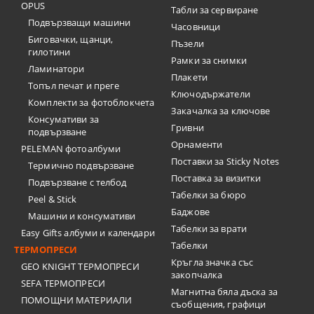
OPUS
Табли за сервиране
Подвързващи машини
Часовници
Биговачки, щанци,
Пъзели
гилотини
Рамки за снимки
Ламинатори
Плакети
Топъл печат и преге
Ключодържатели
Комплекти за фотоблокчета
Закачалка за ключове
Консумативи за
Гривни
подвързване
Орнаменти
PELEMAN фотоалбуми
Поставки за Sticky Notes
Термично подвързване
Поставка за визитки
Подвързване с телбод
Tабелки за бюро
Peel & Stick
Баджове
Машини и консумативи
Табелки за врати
Easy Gifts албуми и календари
Табелки
ТЕРМОПРЕСИ
Кръгла значка със
GEO KNIGHT ТЕРМОПРЕСИ
закопчалка
SEFA ТЕРМОПРЕСИ
Магнитна бяла дъска за
ПОМОЩНИ МАТЕРИАЛИ
съобщения, графици