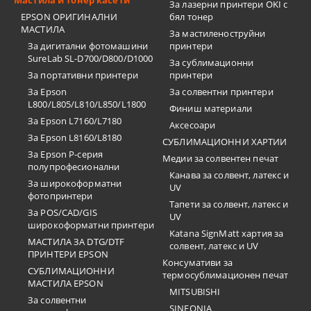
Мастила и тонер касети
За лазерни принтери OKI с
EPSON ОРИГИНАЛНИ
бял тонер
МАСТИЛА
За мастиленоструйни
За дигитални фотомашини
принтери
SureLab SL-D700/D800/D1000
За сублимационни
За портативни принтери
принтери
За Epson
За солвентни принтери
L800/L805/L810/L850/L1800
Финиш материали
За Epson L7160/L7180
Аксесоари
За Epson L8160/L8180
СУБЛИМАЦИОННИ ХАРТИИ
За Epson P-серия
Медии за солвентен печат
полупрофесионални
Канава за солвент, латекс и
За широкоформатни
UV
фотопринтери
Тапети за солвент, латекс и
За POS/CAD/GIS
UV
широкоформатни принтери
Katana SignMatt хартия за
МАСТИЛА ЗА DTG/DTF
солвент, латекс и UV
ПРИНТЕРИ EPSON
Консумативи за
СУБЛИМАЦИОННИ
термосублимационен печат
МАСТИЛА EPSON
MITSUBISHI
За солвентни
SINFONIA