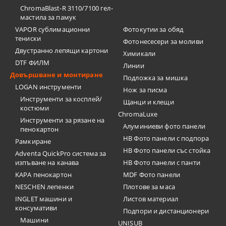
ChromaBlast-R 3110/7100 гел-
мастила за памук
VAPOR сублимационни
Фотокутии за обяд
тениски
Фотонесесери за моливи
Двустранно лепящи картони
Химикали
DTF ФИЛМ
Линии
Довършване и монтиране
Подложка за мишка
LOGAN инструменти
Нож за писма
Инструменти за косплей/
Щанци и клещи
костюми
ChromaLuxe
Инструменти за рязане на
Алуминиеви фото панели
пенокартон
HB Фото панели с подпора
Рамкиране
HB Фото панели със стойка
Adventa QuickPro система за
изпъване на канава
HB Фото панели с панти
KAPA пенокартон
MDF Фото панели
NESCHEN лепенки
Плотове за маса
INGLET машини и
Листов материал
консумативи
Подпори и дистанционери
Машини
UNISUB