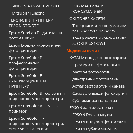
SINFONIA / SWIFT PHOTO
DTG МАСТИЛА И
КОНСУМАТИВИ
Mitsubishi Electric
OKI ТОНЕР КАСЕТИ
ТЕКСТИЛНИ ПРИНТЕРИ
EPSON DTG/DTF
Тонер касети и консумативи
за ES7411WT/Pro7411WT
Epson SureLab D - дигитални
фотомашини
Тонер касети и консумативи
за OKI Pro8432WT
Epson L-серия икономични
фотопринтери
Медии за печат
Epson SureColor P -
KATANA инк-джет фотохартии
професионални
Премиум RC фотохартии
фотопринтери
Матови фотохартии
Epson SureColor F -
Двустранни фотохартии
СУБЛИМАЦИОННИ
ПРИНТЕРИ
Арт&Крафт хартии и канава
Epson SureColor S - солвентни
Самозалепващи фотохартии
широкоформатни принтери
Сублимационна хартия
Epson SureColor V - UV LED
EPSON хартии за печат
принтери
EPSON DryLab медии
Epson SureColor T -
EPSON инк-джет фотомедии
широкоформатни принтери/
скенери POS/CAD/GIS
EPSON Сублимационна