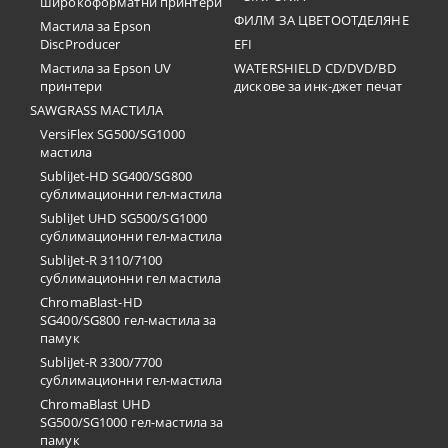
широкоформатни принтери
ФИЛМ ЗА ЦВЕТООТДЕЛЯНЕ
Мастила за Epson
DiscProducer
EFI
Мастила за Epson UV
WATERSHIELD CD/DVD/BD
принтери
дискове за инк-джет печат
SAWGRASS МАСТИЛА
VersiFlex SG500/SG1000
мастила
SubliJet-HD SG400/SG800
сублимационни гел-мастила
SubliJet UHD SG500/SG1000
сублимационни гел-мастила
SubliJet-R 3110/7100
сублимационни гел мастила
ChromaBlast-HD
SG400/SG800 гел-мастила за
памук
SubliJet-R 3300/7700
сублимационни гел-мастила
ChromaBlast UHD
SG500/SG1000 гел-мастила за
памук