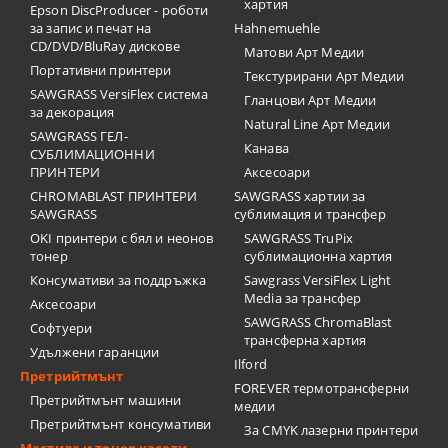
хартия
Epson DiscProducer - роботи
за запис и печат на
Hahnemuehle
CD/DVD/BluRay дискове
Матови Арт Медии
Портативни принтери
Текстурирани Арт Медии
SAWGRASS VersiFlex система
Гланцови Арт Медии
за декорация
Natural Line Арт Медии
SAWGRASS ГЕЛ-
Канава
СУБЛИМАЦИОННИ
ПРИНТЕРИ
Аксесоари
CHROMABLAST ПРИНТЕРИ
SAWGRASS хартии за
SAWGRASS
сублимация и трансфер
OKI принтери с бял и неонов
SAWGRASS TruPix
тонер
сублимационна хартия
Консумативи за поддръжка
Sawgrass VersiFlex Light
Media за трансфер
Аксесоари
SAWGRASS ChromaBlast
Софтуери
трансферна хартия
Удължени гаранции
Ilford
Претрийтмънт
FOREVER термотрансферни
Претрийтмънт машини
медии
Претрийтмънт консумативи
За CMYK лазерни принтери