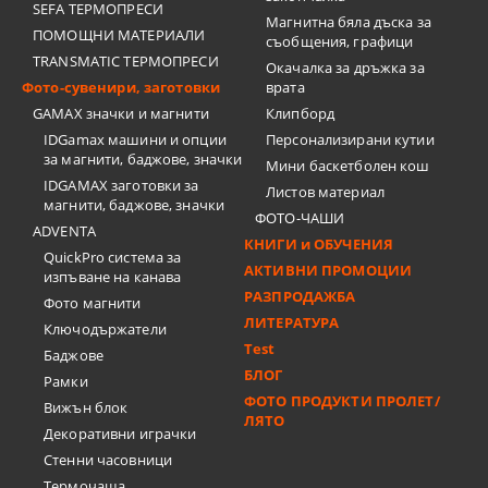
SEFA ТЕРМОПРЕСИ
Магнитна бяла дъска за
ПОМОЩНИ МАТЕРИАЛИ
съобщения, графици
TRANSMATIC ТЕРМОПРЕСИ
Окачалка за дръжка за
Фото-сувенири, заготовки
врата
GAMAX значки и магнити
Клипборд
IDGamax машини и опции
Персонализирани кутии
за магнити, баджове, значки
Мини баскетболен кош
IDGAMAX заготовки за
Листов материал
магнити, баджове, значки
ФОТО-ЧАШИ
ADVENTA
КНИГИ и ОБУЧЕНИЯ
QuickPro система за
АКТИВНИ ПРОМОЦИИ
изпъване на канава
РАЗПРОДАЖБА
Фото магнити
ЛИТЕРАТУРА
Ключодържатели
Test
Баджове
БЛОГ
Рамки
ФОТО ПРОДУКТИ ПРОЛЕТ/
Вижън блок
ЛЯТО
Декоративни играчки
Стенни часовници
Термочашa