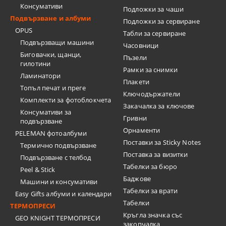
Консумативи
Подложки за чаши
Подвързване и албуми
Подложки за сервиране
OPUS
Табли за сервиране
Подвързващи машини
Часовници
Биговачки, щанци,
Пъзели
гилотини
Рамки за снимки
Ламинатори
Плакети
Топъл печат и преге
Ключодържатели
Комплекти за фотоблокчета
Закачалка за ключове
Консумативи за
Гривни
подвързване
Орнаменти
PELEMAN фотоалбуми
Поставки за Sticky Notes
Термично подвързване
Поставка за визитки
Подвързване с телбод
Tабелки за бюро
Peel & Stick
Баджове
Машини и консумативи
Табелки за врати
Easy Gifts албуми и календари
Табелки
ТЕРМОПРЕСИ
Кръгла значка със
GEO KNIGHT ТЕРМОПРЕСИ
закопчалка