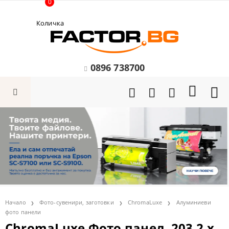
0
Количка
0896 738700
Начало
Фото-сувенири, заготовки
ChromaLuxe
Алуминиеви
фото панели
ChromaLuxe Фото панел, 203.2 x