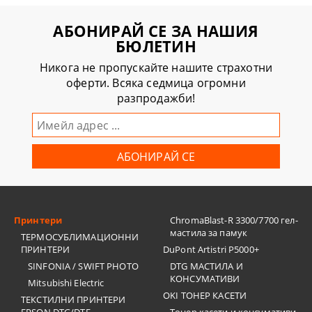
АБОНИРАЙ СЕ ЗА НАШИЯ
БЮЛЕТИН
Никога не пропускайте нашите страхотни
оферти. Всяка седмица огромни
разпродажби!
Принтери
ChromaBlast-R 3300/7700 гел-
мастила за памук
ТЕРМОСУБЛИМАЦИОННИ
ПРИНТЕРИ
DuPont Artistri P5000+
SINFONIA / SWIFT PHOTO
DTG МАСТИЛА И
КОНСУМАТИВИ
Mitsubishi Electric
OKI ТОНЕР КАСЕТИ
ТЕКСТИЛНИ ПРИНТЕРИ