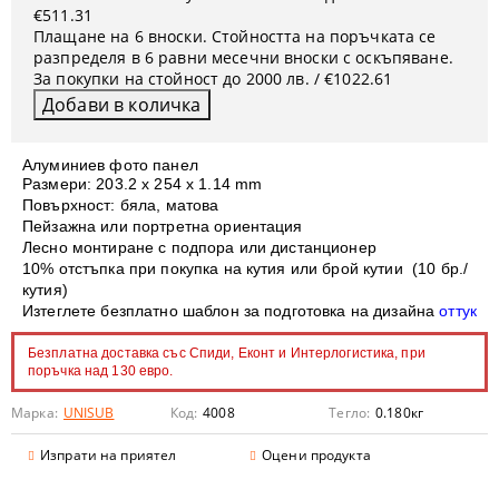
€511.31
Плащане на 6 вноски. Стойността на поръчката се
разпределя в 6 равни месечни вноски с оскъпяване.
За покупки на стойност до 2000 лв. / €1022.61
Алуминиев фото панел
Размери: 203.2 x 254 х 1.14 mm
Повърхност: бяла, матова
Пейзажна или портретна ориентация
Лесно монтиране с подпора или дистанционер
10% отстъпка при покупка на кутия или брой кутии (10 бр./
кутия)
Изтеглете безплатно шаблон за подготовка на дизайна
оттук
Безплатна доставка със Спиди, Еконт и Интерлогистика, при
поръчка над 130 евро.
Марка:
UNISUB
Код:
4008
Тегло:
0.180
кг
Изпрати на приятел
Оцени продукта