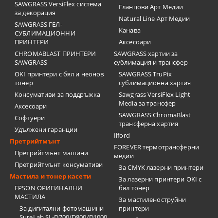
SAWGRASS VersiFlex система
Гланцови Арт Медии
за декорация
Natural Line Арт Медии
SAWGRASS ГЕЛ-
Канава
СУБЛИМАЦИОННИ
ПРИНТЕРИ
Аксесоари
CHROMABLAST ПРИНТЕРИ
SAWGRASS хартии за
SAWGRASS
сублимация и трансфер
OKI принтери с бял и неонов
SAWGRASS TruPix
тонер
сублимационна хартия
Консумативи за поддръжка
Sawgrass VersiFlex Light
Media за трансфер
Аксесоари
SAWGRASS ChromaBlast
Софтуери
трансферна хартия
Удължени гаранции
Ilford
Претрийтмънт
FOREVER термотрансферни
Претрийтмънт машини
медии
Претрийтмънт консумативи
За CMYK лазерни принтери
Мастила и тонер касети
За лазерни принтери OKI с
EPSON ОРИГИНАЛНИ
бял тонер
МАСТИЛА
За мастиленоструйни
За дигитални фотомашини
принтери
SureLab SL-D700/D800/D1000