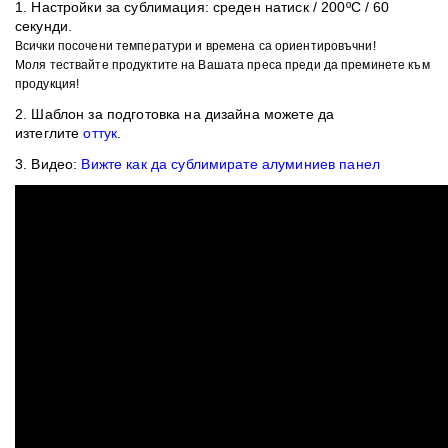
1. ​Настройки за сублимация:
среден натиск / 200ºC / 60
секунди.
Всички посочени температури и времена са ориентировъчни!
Моля тествайте продуктите на Вашата преса преди да преминете към
продукция!
2. Шаблон
за подготовка на дизайна можете да
изтеглите
оттук
.
3. Видео:
Вижте как да сублимирате алуминиев панел