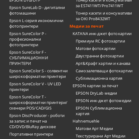
EPSON DTG/DTF
Тонер касети и консумативи
за ES7411WT/Pro7411WT
Epson SureLab D - дигитални
фотомашини
Тонер касети и консумативи
за OKI Pro8432WT
Epson L-серия икономични
фотопринтери
Медии за печат
Epson SureColor P -
KATANA инк-джет фотохартии
професионални
Премиум RC фотохартии
фотопринтери
Матови фотохартии
Epson SureColor F -
Двустранни фотохартии
СУБЛИМАЦИОННИ
ПРИНТЕРИ
Арт&Крафт хартии и канава
Epson SureColor S - солвентни
Самозалепващи фотохартии
широкоформатни принтери
Сублимационна хартия
Epson SureColor V - UV LED
EPSON хартии за печат
принтери
EPSON DryLab медии
Epson SureColor T -
EPSON инк-джет фотомедии
широкоформатни принтери/
скенери POS/CAD/GIS
EPSON Сублимационна
хартия
Epson DiscProducer - роботи
за запис и печат на
Hahnemuehle
CD/DVD/BluRay дискове
Матови Арт Медии
Портативни принтери
Текстурирани Арт Медии