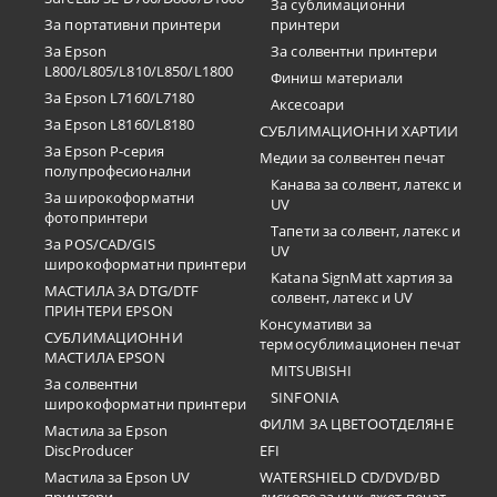
За сублимационни
За портативни принтери
принтери
За Epson
За солвентни принтери
L800/L805/L810/L850/L1800
Финиш материали
За Epson L7160/L7180
Аксесоари
За Epson L8160/L8180
СУБЛИМАЦИОННИ ХАРТИИ
За Epson P-серия
Медии за солвентен печат
полупрофесионални
Канава за солвент, латекс и
За широкоформатни
UV
фотопринтери
Тапети за солвент, латекс и
За POS/CAD/GIS
UV
широкоформатни принтери
Katana SignMatt хартия за
МАСТИЛА ЗА DTG/DTF
солвент, латекс и UV
ПРИНТЕРИ EPSON
Консумативи за
СУБЛИМАЦИОННИ
термосублимационен печат
МАСТИЛА EPSON
MITSUBISHI
За солвентни
SINFONIA
широкоформатни принтери
ФИЛМ ЗА ЦВЕТООТДЕЛЯНЕ
Мастила за Epson
DiscProducer
EFI
Мастила за Epson UV
WATERSHIELD CD/DVD/BD