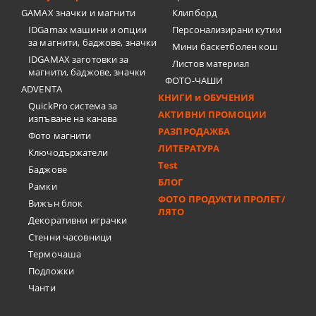
GAMAX значки и магнити
Клипборд
IDGamax машини и опции
Персонализирани кутии
за магнити, баджове, значки
Мини баскетболен кош
IDGAMAX заготовки за
Листов материал
магнити, баджове, значки
ФОТО-ЧАШИ
ADVENTA
КНИГИ и ОБУЧЕНИЯ
QuickPro система за
АКТИВНИ ПРОМОЦИИ
изпъване на канава
РАЗПРОДАЖБА
Фото магнити
ЛИТЕРАТУРА
Ключодържатели
Test
Баджове
БЛОГ
Рамки
ФОТО ПРОДУКТИ ПРОЛЕТ/
Вижън блок
ЛЯТО
Декоративни играчки
Стенни часовници
Термочашa
Подложки
Чанти