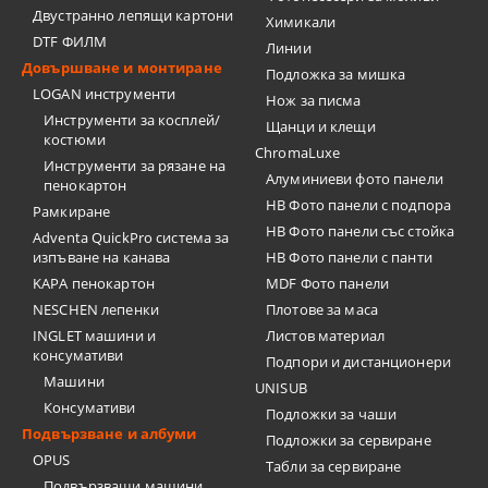
Двустранно лепящи картони
Химикали
DTF ФИЛМ
Линии
Довършване и монтиране
Подложка за мишка
LOGAN инструменти
Нож за писма
Инструменти за косплей/
Щанци и клещи
костюми
ChromaLuxe
Инструменти за рязане на
Алуминиеви фото панели
пенокартон
HB Фото панели с подпора
Рамкиране
HB Фото панели със стойка
Adventa QuickPro система за
изпъване на канава
HB Фото панели с панти
KAPA пенокартон
MDF Фото панели
NESCHEN лепенки
Плотове за маса
INGLET машини и
Листов материал
консумативи
Подпори и дистанционери
Машини
UNISUB
Консумативи
Подложки за чаши
Подвързване и албуми
Подложки за сервиране
OPUS
Табли за сервиране
Подвързващи машини