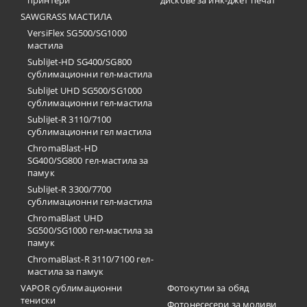
принтери
дискове за инк-джет печат
SAWGRASS МАСТИЛА
VersiFlex SG500/SG1000
мастила
SubliJet-HD SG400/SG800
сублимационни гел-мастила
SubliJet UHD SG500/SG1000
сублимационни гел-мастила
SubliJet-R 3110/7100
сублимационни гел мастила
ChromaBlast-HD
SG400/SG800 гел-мастила за
памук
SubliJet-R 3300/7700
сублимационни гел-мастила
ChromaBlast UHD
SG500/SG1000 гел-мастила за
памук
ChromaBlast-R 3110/7100 гел-
мастила за памук
VAPOR сублимационни
Фотокутии за обяд
тениски
Фотонесесери за моливи