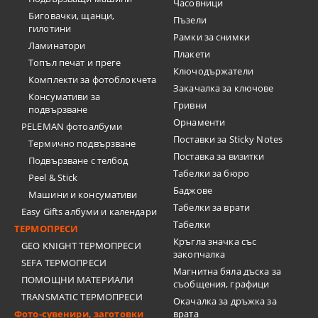
Часовници
Биговачки, щанци,
Пъзели
гилотини
Рамки за снимки
Ламинатори
Плакети
Топъл печат и преге
Ключодържатели
Комплекти за фотоблокчета
Закачалка за ключове
Консумативи за
Гривни
подвързване
Орнаменти
PELEMAN фотоалбуми
Поставки за Sticky Notes
Термично подвързване
Поставка за визитки
Подвързване с телбод
Tабелки за бюро
Peel & Stick
Баджове
Машини и консумативи
Табелки за врати
Easy Gifts албуми и календари
Табелки
ТЕРМОПРЕСИ
Кръгла значка със
GEO KNIGHT ТЕРМОПРЕСИ
закопчалка
SEFA ТЕРМОПРЕСИ
Магнитна бяла дъска за
ПОМОЩНИ МАТЕРИАЛИ
съобщения, графици
TRANSMATIC ТЕРМОПРЕСИ
Окачалка за дръжка за
Фото-сувенири, заготовки
врата