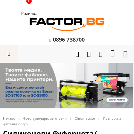
0
Количка
0896 738700
Начало
Фото-сувенири, заготовки
ChromaLuxe
Подпори и
дистанционери
Силиконови буферчета/