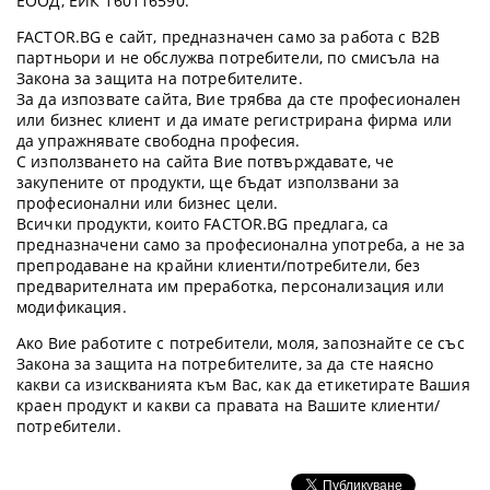
ЕООД, ЕИК 160116590.
FACTOR.BG е сайт, предназначен само за работа с B2B
партньори и не обслужва потребители, по смисъла на
Закона за защита на потребителите.
За да изпозвате сайта, Вие трябва да сте професионален
или бизнес клиент и да имате регистрирана фирма или
да упражнявате свободна професия.
С използването на сайта Вие потвърждавате, че
закупените от продукти, ще бъдат използвани за
професионални или бизнес цели.
Всички продукти, които FACTOR.BG предлага, са
предназначени само за професионална употреба, а не за
препродаване на крайни клиенти/потребители, без
предварителната им преработка, персонализация или
модификация.
Ако Вие работите с потребители, моля, запознайте се със
Закона за защита на потребителите, за да сте наясно
какви са изискванията към Вас, как да етикетирате Вашия
краен продукт и какви са правата на Вашите клиенти/
потребители.