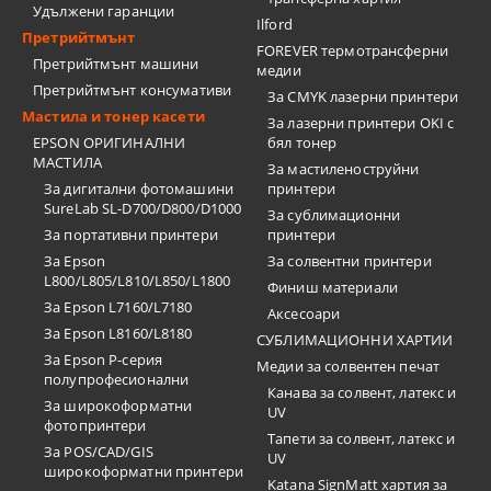
Удължени гаранции
Ilford
Претрийтмънт
FOREVER термотрансферни
Претрийтмънт машини
медии
Претрийтмънт консумативи
За CMYK лазерни принтери
Мастила и тонер касети
За лазерни принтери OKI с
EPSON ОРИГИНАЛНИ
бял тонер
МАСТИЛА
За мастиленоструйни
За дигитални фотомашини
принтери
SureLab SL-D700/D800/D1000
За сублимационни
За портативни принтери
принтери
За Epson
За солвентни принтери
L800/L805/L810/L850/L1800
Финиш материали
За Epson L7160/L7180
Аксесоари
За Epson L8160/L8180
СУБЛИМАЦИОННИ ХАРТИИ
За Epson P-серия
Медии за солвентен печат
полупрофесионални
Канава за солвент, латекс и
За широкоформатни
UV
фотопринтери
Тапети за солвент, латекс и
За POS/CAD/GIS
UV
широкоформатни принтери
Katana SignMatt хартия за