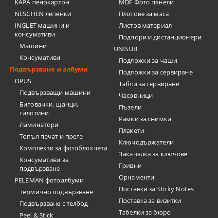
KAPA пенокартон
MDF Фото панели
NESCHEN лепенки
Плотове за маса
INGLET машини и
Листов материал
консумативи
Подпори и дистанционери
Машини
UNISUB
Консумативи
Подложки за чаши
Подвързване и албуми
Подложки за сервиране
OPUS
Табли за сервиране
Подвързващи машини
Часовници
Биговачки, щанци,
Пъзели
гилотини
Рамки за снимки
Ламинатори
Плакети
Топъл печат и преге
Ключодържатели
Комплекти за фотоблокчета
Закачалка за ключове
Консумативи за
Гривни
подвързване
Орнаменти
PELEMAN фотоалбуми
Поставки за Sticky Notes
Термично подвързване
Поставка за визитки
Подвързване с телбод
Tабелки за бюро
Peel & Stick