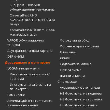
SubliJet-R 3300/7700
сублимационни гел-мастила
ChromaBlast UHD
SG500/SG1000 гел-мастила за
памук
ChromaBlast-R 3110/7100 гел-
мастила за памук
VAPOR сублимационни
Фотокутии за обяд
тениски
Фотонесесери за моливи
Двустранно лепящи картони
Химикали
DTF ФИЛМ
Линии
Довършване и монтиране
Подложка за мишка
LOGAN инструменти
Нож за писма
Инструменти за косплей/
Щанци и клещи
костюми
ChromaLuxe
Инструменти за рязане на
Алуминиеви фото панели
пенокартон
HB Фото панели с подпора
Рамкиране
HB Фото панели със стойка
Adventa QuickPro система за
изпъване на канава
HB Фото панели с панти