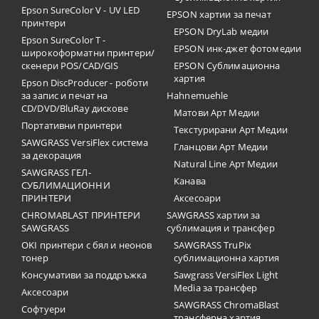
Epson SureColor V - UV LED
EPSON хартии за печат
принтери
EPSON DryLab медии
Epson SureColor T -
EPSON инк-джет фотомедии
широкоформатни принтери/
скенери POS/CAD/GIS
EPSON Сублимационна
хартия
Epson DiscProducer - роботи
за запис и печат на
Hahnemuehle
CD/DVD/BluRay дискове
Матови Арт Медии
Портативни принтери
Текстурирани Арт Медии
SAWGRASS VersiFlex система
Гланцови Арт Медии
за декорация
Natural Line Арт Медии
SAWGRASS ГЕЛ-
Канава
СУБЛИМАЦИОННИ
ПРИНТЕРИ
Аксесоари
CHROMABLAST ПРИНТЕРИ
SAWGRASS хартии за
SAWGRASS
сублимация и трансфер
OKI принтери с бял и неонов
SAWGRASS TruPix
тонер
сублимационна хартия
Консумативи за поддръжка
Sawgrass VersiFlex Light
Media за трансфер
Аксесоари
SAWGRASS ChromaBlast
Софтуери
трансферна хартия