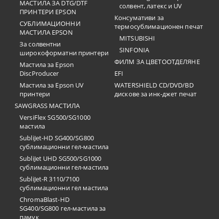
МАСТИЛА ЗА DTG/DTF
солвент, латекс и UV
ПРИНТЕРИ EPSON
Консумативи за
СУБЛИМАЦИОННИ
термосублимационен печат
МАСТИЛА EPSON
MITSUBISHI
За солвентни
SINFONIA
широкоформатни принтери
ФИЛМ ЗА ЦВЕТООТДЕЛЯНЕ
Мастила за Epson
DiscProducer
EFI
Мастила за Epson UV
WATERSHIELD CD/DVD/BD
принтери
дискове за инк-джет печат
SAWGRASS МАСТИЛА
VersiFlex SG500/SG1000
мастила
SubliJet-HD SG400/SG800
сублимационни гел-мастила
SubliJet UHD SG500/SG1000
сублимационни гел-мастила
SubliJet-R 3110/7100
сублимационни гел мастила
ChromaBlast-HD
SG400/SG800 гел-мастила за
памук