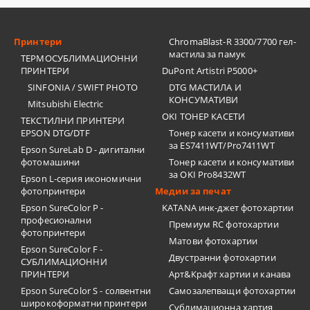
Принтери
ChromaBlast-R 3300/7700 гел-
мастила за памук
ТЕРМОСУБЛИМАЦИОННИ
ПРИНТЕРИ
DuPont Artistri P5000+
SINFONIA / SWIFT PHOTO
DTG МАСТИЛА И
КОНСУМАТИВИ
Mitsubishi Electric
OKI ТОНЕР КАСЕТИ
ТЕКСТИЛНИ ПРИНТЕРИ
EPSON DTG/DTF
Тонер касети и консумативи
за ES7411WT/Pro7411WT
Epson SureLab D - дигитални
фотомашини
Тонер касети и консумативи
за OKI Pro8432WT
Epson L-серия икономични
фотопринтери
Медии за печат
Epson SureColor P -
KATANA инк-джет фотохартии
професионални
Премиум RC фотохартии
фотопринтери
Матови фотохартии
Epson SureColor F -
Двустранни фотохартии
СУБЛИМАЦИОННИ
ПРИНТЕРИ
Арт&Крафт хартии и канава
Epson SureColor S - солвентни
Самозалепващи фотохартии
широкоформатни принтери
Сублимационна хартия