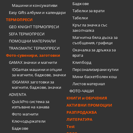
Баджове
Машини и консумативи
Табелки за врати
Easy Gifts албуми и календари
Табелки
ТЕРМОПРЕСИ
Кръгла значка със
GEO KNIGHT ТЕРМОПРЕСИ
закопчалка
SEFA ТЕРМОПРЕСИ
Магнитна бяла дъска за
ПОМОЩНИ МАТЕРИАЛИ
съобщения, графици
TRANSMATIC ТЕРМОПРЕСИ
Окачалка за дръжка за
Фото-сувенири, заготовки
врата
GAMAX значки и магнити
Клипборд
IDGamax машини и опции
Персонализирани кутии
за магнити, баджове, значки
Мини баскетболен кош
IDGAMAX заготовки за
Листов материал
магнити, баджове, значки
ФОТО-ЧАШИ
ADVENTA
КНИГИ и ОБУЧЕНИЯ
QuickPro система за
АКТИВНИ ПРОМОЦИИ
изпъване на канава
РАЗПРОДАЖБА
Фото магнити
ЛИТЕРАТУРА
Ключодържатели
Test
Баджове